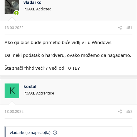
vladarko
i
o
k
k
PCAXE Addicted
t
r
e
e
m
t
13.03.2022.
#51
e
a
n
Ako ga bios bude primetio biće vidljiv i u Windows.
j
a
Daj neki podatak o hardveru, ovako možemo da nagađamo.
Šta znači "hhd veći"? Veći od 10 TB?
kostal
K
PCAXE Apprentice
13.03.2022.
#52
vladarko je napisao(la):