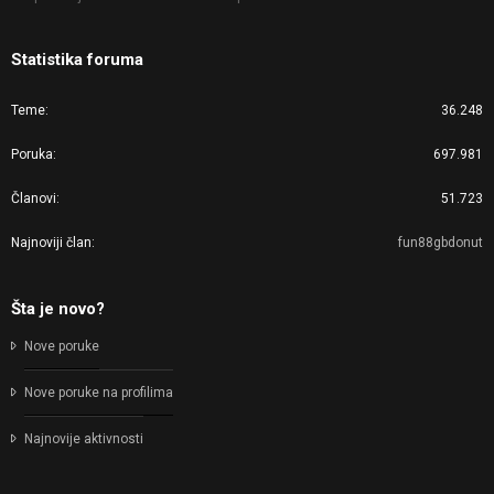
Statistika foruma
Teme
36.248
Poruka
697.981
Članovi
51.723
Najnoviji član
fun88gbdonut
Šta je novo?
Nove poruke
Nove poruke na profilima
Najnovije aktivnosti