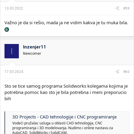
j
a
13.03.2022.
#59
:
Važno je da si rešio, mada ja ne vidim kakva je tu muka bila.
Inzenjer11
I
Newcomer
17.03.2024.
#60
Sto se tice samog programa Solidworks kolegama kojima je
potrebna pomoc kao sto je bila potrebna i meni preporucio
bih
3D Projects - CAD tehnologije i CNC programiranje
Vodeći pružalac usluga u oblasti CAD tehnologija, CNC
programiranja i 3D modelovanja. Nudimo i online nastavu za
AutoCAD, SolidWorks i SolidCAM.