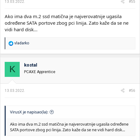
13.03.2022.
#55
:
Ako ima dva m.2 ssd matična je najverovatnije ugasila
određene SATA portove zbog pci linija. Zato kaže da se ne
vidi hard disk...
R
vladarko
e
a
g
o
kostal
K
v
PCAXE Apprentice
a
n
j
a
13.03.2022.
#56
:
VirusX je napisao(la):
Ako ima dva m.2 ssd matična je najverovatnije ugasila određene
SATA portove zbog pci linija. Zato kaže da se ne vidi hard disk...