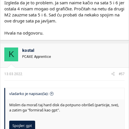
Izgleda da je to problem. Ja sam naime kačio na sata 5 i 6 jer
ostala 4 nisam mogao od grafičke. Pročitah na netu da drugi
M2 zauzme sata 5 i 6. Sad ću probati da nekako spojim na
ove druge sata pa javljam.
Hvala na odgovoru.
kostal
K
PCAXE Apprentice
13.03.2022.
#57
vladarko je napisao(la):
Mislim da moraš taj hard disk da potpuno obrišeš (particije, sve),
a zatim ga "formiraš kao gpt".
Spojler:
gpt