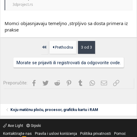
3dproject.rs
Momci objasnjavaju temeljno ,strpljivo sa dosta primera iz
prakse
Prvo
Prethodna
3 od 3
Morate se prijaviti ili registrovati da odgovorite ovde.
Facebook
Twitter
Reddit
Pinterest
Tumblr
WhatsApp
Imejl
Link
Preporučite:
Koju matičnu ploču, procesor, grafičku kartu i RAM
Axe Light
Srpski
Kontaktirajte nas
Pravila i uslovi korišćenja
Politika privatnosti
Pomoć