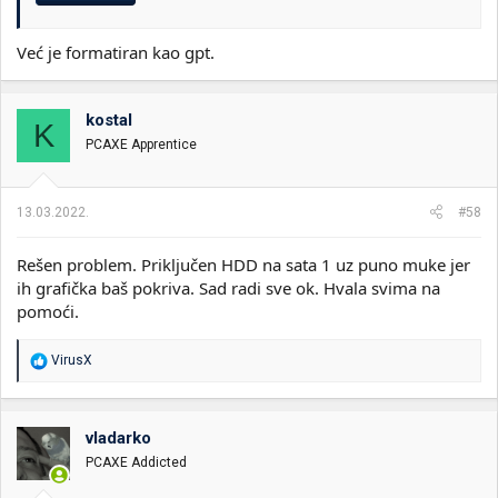
Već je formatiran kao gpt.
kostal
K
PCAXE Apprentice
13.03.2022.
#58
Rešen problem. Priključen HDD na sata 1 uz puno muke jer
ih grafička baš pokriva. Sad radi sve ok. Hvala svima na
pomoći.
R
VirusX
e
a
g
o
vladarko
v
PCAXE Addicted
a
n