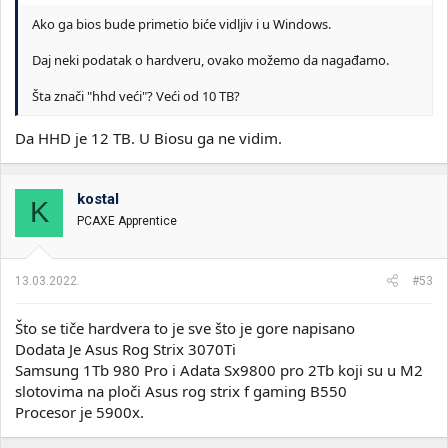
Ako ga bios bude primetio biće vidljiv i u Windows.
Daj neki podatak o hardveru, ovako možemo da nagađamo.
Šta znači "hhd veći"? Veći od 10 TB?
Da HHD je 12 TB. U Biosu ga ne vidim.
kostal
K
PCAXE Apprentice
13.03.2022.
#53
Što se tiče hardvera to je sve što je gore napisano
Dodata Je Asus Rog Strix 3070Ti
Samsung 1Tb 980 Pro i Adata Sx9800 pro 2Tb koji su u M2
slotovima na ploči Asus rog strix f gaming B550
Procesor je 5900x.