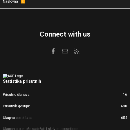
Naslovna
R
S
S
Connect with us
Facebook
Kontaktirajte nas
RSS
Statistika prisutnih
Prisutno članova
16
Prisutnih gostiju
638
Ukupno posetilaca
654
Ukupan broj može sadržati i skrivene posetioce.