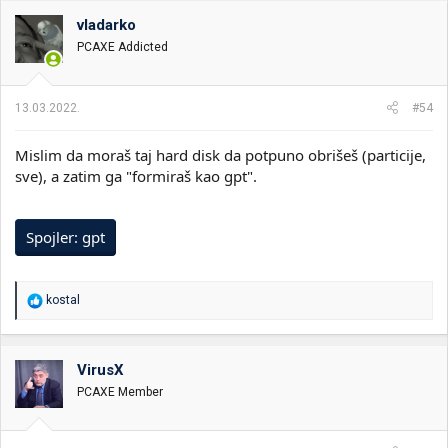
vladarko
PCAXE Addicted
13.03.2022.
#54
Mislim da moraš taj hard disk da potpuno obrišeš (particije,
sve), a zatim ga "formiraš kao gpt".
Spojler:
gpt
R
kostal
e
a
g
o
VirusX
v
PCAXE Member
a
n
j
a