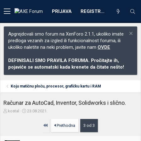
PRIJAVA
REGISTRACIJA
Apgrejdovali smo forum na XenForo 2.1.1, ukoliko imate
predloga vezanih za izgled ili funkcionalnost foruma, ili
ukoliko naletite na neki problem, javite nam
OVDE
DEFINISALI SMO PRAVILA FORUMA. Pročitajte ih,
pojaviće se automatski kada krenete da čitate nešto!
Koju matičnu ploču, procesor, grafičku kartu i RAM
Računar za AutoCad, Inventor, Solidworks i slično.
Z
D
kostal
23.08.2021.
a
a
č
t
Prvo
Prethodna
3 od 3
e
u
t
m
n
p