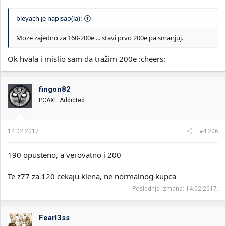
bleyach je napisao(la):
Moze zajedno za 160-200e ... stavi prvo 200e pa smanjuj.
Ok hvala i mislio sam da tražim 200e :cheers:
fingon82
PCAXE Addicted
14.02.2017.
#4.206
190 opusteno, a verovatno i 200
Te z77 za 120 cekaju klena, ne normalnog kupca
Poslednja izmena:
14.02.2017.
Fearl3ss