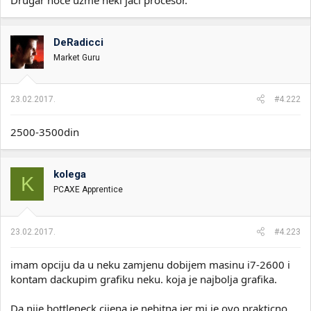
DeRadicci
Market Guru
23.02.2017.
#4.222
2500-3500din
kolega
K
PCAXE Apprentice
23.02.2017.
#4.223
imam opciju da u neku zamjenu dobijem masinu i7-2600 i
kontam dackupim grafiku neku. koja je najbolja grafika.
Da nije bottleneck cijena je nebitna jer mi je ovo prakticno