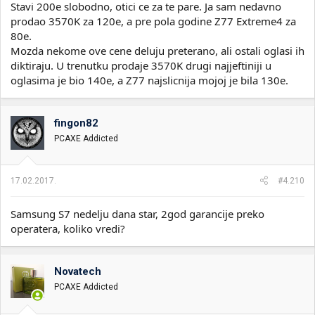
Stavi 200e slobodno, otici ce za te pare. Ja sam nedavno
prodao 3570K za 120e, a pre pola godine Z77 Extreme4 za
80e.
Mozda nekome ove cene deluju preterano, ali ostali oglasi ih
diktiraju. U trenutku prodaje 3570K drugi najjeftiniji u
oglasima je bio 140e, a Z77 najslicnija mojoj je bila 130e.
fingon82
PCAXE Addicted
17.02.2017.
#4.210
Samsung S7 nedelju dana star, 2god garancije preko
operatera, koliko vredi?
Novatech
PCAXE Addicted