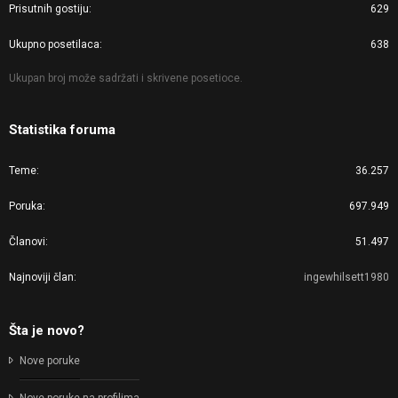
Prisutnih gostiju
629
Ukupno posetilaca
638
Ukupan broj može sadržati i skrivene posetioce.
Statistika foruma
Teme
36.257
Poruka
697.949
Članovi
51.497
Najnoviji član
ingewhilsett1980
Šta je novo?
Nove poruke