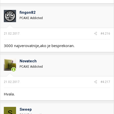
fingon82
PCAXE Addicted
21.02.2017.
#4.216
3000 najverovatnije,ako je besprekoran.
Novatech
PCAXE Addicted
21.02.2017.
#4.217
Hvala.
Sweep
S