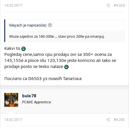
14.02.2017.
#4.204
bleyach je napisao(la):
Moze zajedno za 160-200e ... stavi prvo 200e pa smanjuj.
Kakvi to
Pogledaj cene,samo cpu prodaju ovi sa 300+ ocena za
145,155e a ploce idu 120,130e jeste komicno ali tako se
prodaje posto se tesko nalaze
Послато са D6503 уз помоћ Тапатока
bule78
PCAXE Apprentice
14.02.2017.
#4.205