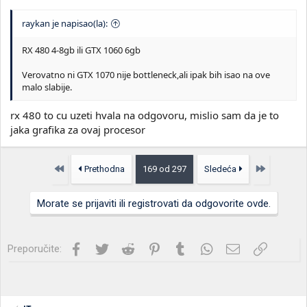
raykan je napisao(la):
RX 480 4-8gb ili GTX 1060 6gb
Verovatno ni GTX 1070 nije bottleneck,ali ipak bih isao na ove
malo slabije.
rx 480 to cu uzeti hvala na odgovoru, mislio sam da je to
jaka grafika za ovaj procesor
Prvo
Poslednja
Prethodna
169 od 297
Sledeća
Morate se prijaviti ili registrovati da odgovorite ovde.
Facebook
Twitter
Reddit
Pinterest
Tumblr
WhatsApp
Imejl
Link
Preporučite: