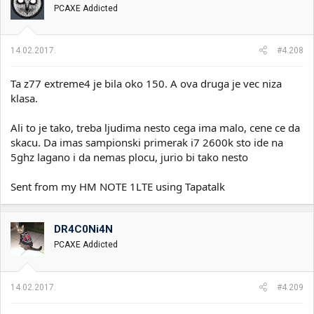
PCAXE Addicted
14.02.2017.
#4.208
Ta z77 extreme4 je bila oko 150. A ova druga je vec niza
klasa.
Ali to je tako, treba ljudima nesto cega ima malo, cene ce da
skacu. Da imas sampionski primerak i7 2600k sto ide na
5ghz lagano i da nemas plocu, jurio bi tako nesto
Sent from my HM NOTE 1LTE using Tapatalk
DR4C0Ni4N
PCAXE Addicted
14.02.2017.
#4.209