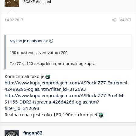
PCAXE Addicted
14.02.2017.
#4.207
raykan je napisao(la):
190 opusteno, a verovatno i 200
Te z77 za 120 cekaju klena, ne normalnog kupca
Komicno ali tako je
http://www.kupujemprodajem.com/ASRock-Z77-Extreme4-
42499295-oglas.htm?filter_id=312693
http://www.kupujemprodajem.com/ASRock-Z77-Pro4-M-
S1155-DDR3-ispravna-42664266-oglas.htm?
filter_id=312693
Realna cena i jeste oko 180,190e za komplet
fingon82