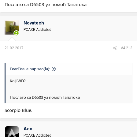
Послато са D6503 уз помоћ Тапатока
Novatech
PCAXE Addicted
21.02.2017.
#4.213
Fearl3ss je napisao(la):
Koji WD?
Послато са D6503 уз помоћ Тапатока
Scorpio Blue.
Aco
PCAXE Addicted