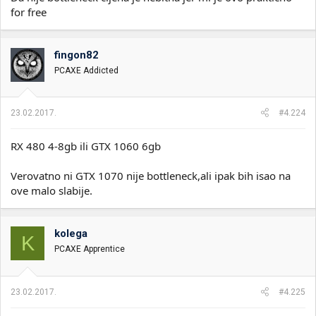
for free
fingon82
PCAXE Addicted
23.02.2017.
#4.224
RX 480 4-8gb ili GTX 1060 6gb
Verovatno ni GTX 1070 nije bottleneck,ali ipak bih isao na
ove malo slabije.
kolega
K
PCAXE Apprentice
23.02.2017.
#4.225