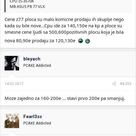
CPU I5-3570K
MB ASUS P8 77 VLX
Cene z77 ploca su malo komicne prodaju ih skuplje nego
kada su bile nove...Cpu ide za 140,150e na kp a ploce su
smesne cene ljudi sa 500,600pozitivnih plocu koja je bila
nova 80,90e prodaju za 120,130e
bleyach
PCAXE Addicted
14.02.2017.
#4.203
Moze zajedno za 160-200e ... stavi prvo 200e pa smanjuj.
Fearl3ss
PCAXE Addicted