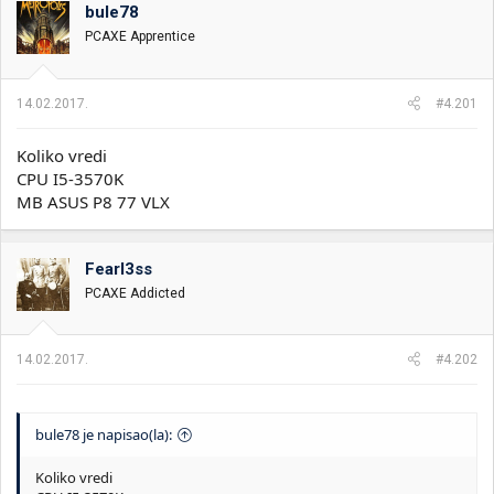
bule78
i
o
k
k
PCAXE Apprentice
t
r
e
e
m
t
14.02.2017.
#4.201
e
a
n
j
Koliko vredi
a
CPU I5-3570K
MB ASUS P8 77 VLX
Fearl3ss
PCAXE Addicted
14.02.2017.
#4.202
bule78 je napisao(la):
Koliko vredi