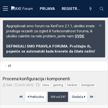
PRIJAVA
REGISTRACIJA
Apgrejdovali smo forum na XenForo 2.1.1, ukoliko imate
predloga vezanih za izgled ili funkcionalnost foruma, ili
ukoliko naletite na neki problem, javite nam
OVDE
DEFINISALI SMO PRAVILA FORUMA. Pročitajte ih,
pojaviće se automatski kada krenete da čitate nešto!
IT
Procena konfiguracija i komponenti
Z
D
O
Vule
24.01.2010.
cena
gaming
hardver
kompjuter
a
a
z
č
t
n
Prvo
Poslednja
Prethodna
169 od 297
Sledeća
e
u
a
t
m
k
n
p
e