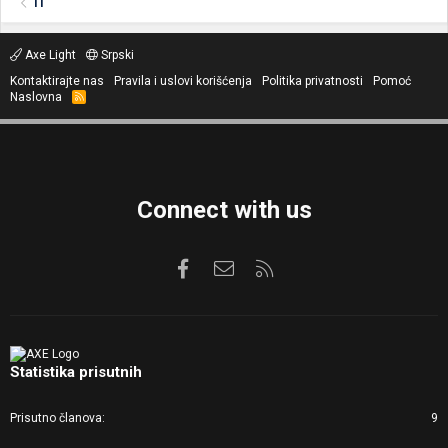
IT
Axe Light
Srpski
Kontaktirajte nas
Pravila i uslovi korišćenja
Politika privatnosti
Pomoć
Naslovna
R
S
S
Connect with us
Facebook
Kontaktirajte nas
RSS
Statistika prisutnih
Prisutno članova
9