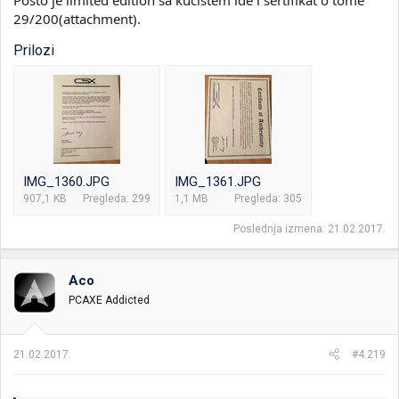
29/200(attachment).
Prilozi
IMG_1360.JPG
IMG_1361.JPG
907,1 KB
Pregleda: 299
1,1 MB
Pregleda: 305
Poslednja izmena:
21.02.2017.
Aco
PCAXE Addicted
21.02.2017.
#4.219