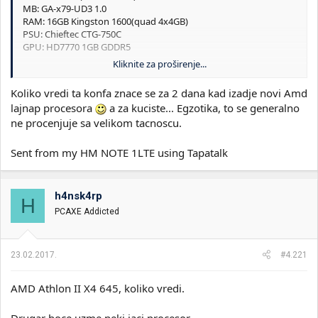
MB: GA-x79-UD3 1.0
RAM: 16GB Kingston 1600(quad 4x4GB)
PSU: Chieftec CTG-750C
GPU: HD7770 1GB GDDR5
Kliknite za proširenje...
Sve dolazi bez kutije jer je kupljeno u kompletu kao konfiguracija.
Koliko vredi ta konfa znace se za 2 dana kad izadje novi Amd
I posebno procena za kuciste:
lajnap procesora
a za kuciste... Egzotika, to se generalno
https://www.cnet.com/products/cooler-master-csx-celtic-tower-
ne procenjuje sa velikom tacnoscu.
extended-atx/specs/
Sitni tragovi koriscenja(ogrebotinice) koje su dosle sa kucistem.
Posto je limited edition sa kucistem ide i sertifikat o tome
Sent from my HM NOTE 1LTE using Tapatalk
29/200(attachment).
h4nsk4rp
H
PCAXE Addicted
23.02.2017.
#4.221
AMD Athlon II X4 645, koliko vredi.
Drugar hoce uzme neki jaci procesor.