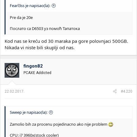
Fearl3ss je napisao(la):
Pre da je 20e
Послато са D6503 уз помоћ Тапатока
Kod nas se kreću od 30 maraka pa gore polovnjaci 500GB.
Nikada vi niste bili skuplji od nas.
fingon82
PCAXE Addicted
22.02.2017.
#4.220
Sweep je napisao(la):
Zamolio bih za procenu pojedinacno ako nije problem
CPU: i7 3960x(stock cooler)