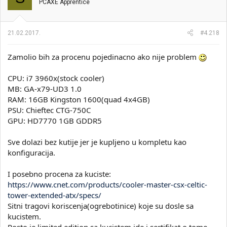
PCAXE Apprentice
21.02.2017.
#4.218
Zamolio bih za procenu pojedinacno ako nije problem
CPU: i7 3960x(stock cooler)
MB: GA-x79-UD3 1.0
RAM: 16GB Kingston 1600(quad 4x4GB)
PSU: Chieftec CTG-750C
GPU: HD7770 1GB GDDR5
Sve dolazi bez kutije jer je kupljeno u kompletu kao
konfiguracija.
I posebno procena za kuciste:
https://www.cnet.com/products/cooler-master-csx-celtic-
tower-extended-atx/specs/
Sitni tragovi koriscenja(ogrebotinice) koje su dosle sa
kucistem.
Posto je limited edition sa kucistem ide i sertifikat o tome