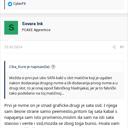
R
CyberFX
e
a
g
o
Sovara Ink
S
v
PCAXE Apprentice
a
n
j
a
23.09.2024.
#9
:
Cika_Kure je napisao(la):
Možda si prvi put ubo SATA kabl u slot matične koji je ugašen
nakon dodavanja drugog nvme-a (ili dodavanja prvog nvme-a u
drugi slot, to je onaj ispod fabričkog hladnjaka), jer je to fabrički
tako podešeno na toj matičnoj...
Prvi je nvme on je iznad graficke.drugi je sata ssd. I njega
sam desne strane samo peemestio,pritom taj sata kabal s
napajanja sam isto promenio,mislim da sam na isti sata
stavioo i vente i ssd,mozda se zbog toga bunio. Hvala vam