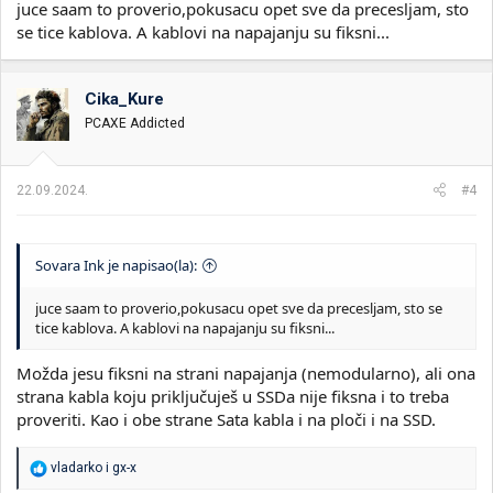
juce saam to proverio,pokusacu opet sve da precesljam, sto
se tice kablova. A kablovi na napajanju su fiksni...
Cika_Kure
PCAXE Addicted
22.09.2024.
#4
Sovara Ink je napisao(la):
juce saam to proverio,pokusacu opet sve da precesljam, sto se
tice kablova. A kablovi na napajanju su fiksni...
Možda jesu fiksni na strani napajanja (nemodularno), ali ona
strana kabla koju priključuješ u SSDa nije fiksna i to treba
proveriti. Kao i obe strane Sata kabla i na ploči i na SSD.
R
vladarko
i
gx-x
e