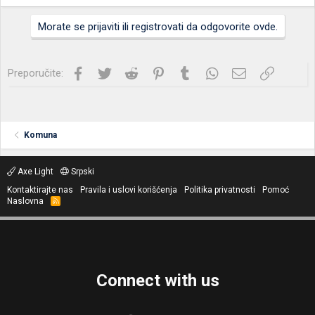
Morate se prijaviti ili registrovati da odgovorite ovde.
Facebook
Twitter
Reddit
Pinterest
Tumblr
WhatsApp
Imejl
Link
Preporučite:
Komuna
Axe Light
Srpski
Kontaktirajte nas
Pravila i uslovi korišćenja
Politika privatnosti
Pomoć
Naslovna
R
S
S
Connect with us