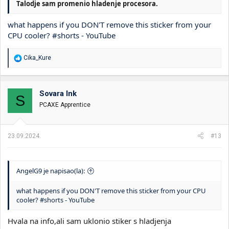
Talodje sam promenio hladenje procesora.
what happens if you DON'T remove this sticker from your
CPU cooler? #shorts - YouTube
R
Cika_Kure
e
a
g
o
Sovara Ink
S
v
PCAXE Apprentice
a
n
j
a
23.09.2024.
#13
:
AngelG9 je napisao(la):
what happens if you DON'T remove this sticker from your CPU
cooler? #shorts - YouTube
Hvala na info,ali sam uklonio stiker s hladjenja