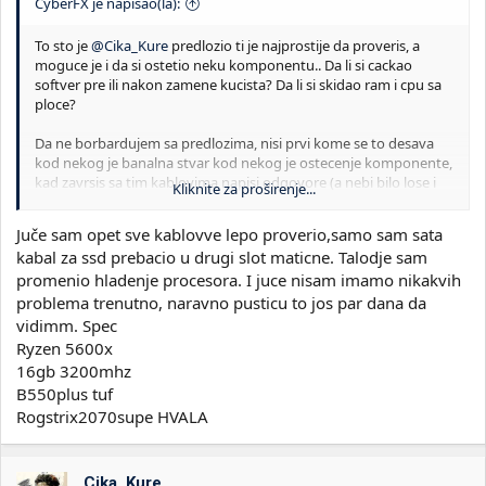
CyberFX je napisao(la):
To sto je
@Cika_Kure
predlozio ti je najprostije da proveris, a
moguce je i da si ostetio neku komponentu.. Da li si cackao
softver pre ili nakon zamene kucista? Da li si skidao ram i cpu sa
ploce?
Da ne borbardujem sa predlozima, nisi prvi kome se to desava
kod nekog je banalna stvar kod nekog je ostecenje komponente,
kad zavrsis sa tim kablovima napisi odgovore (a nebi bilo lose i
Kliknite za proširenje...
da napises koja je konfiguracija u pitanju)
Juče sam opet sve kablovve lepo proverio,samo sam sata
kabal za ssd prebacio u drugi slot maticne. Talodje sam
promenio hladenje procesora. I juce nisam imamo nikakvih
problema trenutno, naravno pusticu to jos par dana da
vidimm. Spec
Ryzen 5600x
16gb 3200mhz
B550plus tuf
Rogstrix2070supe HVALA
Cika_Kure