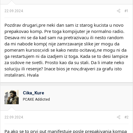
i
o
k
k
22.09.2024.
#1
t
r
e
e
Pozdrav drugari,pre neki dan sam iz starog kucista u novo
m
t
e
a
prepakovao komp. Pre toga kompijuter je normalno radio.
n
Desava mi se da kad sam na pretrazivacu ili nesto random
j
da mi nabode komp( nije zamrzavanje slike jer mogu da
a
pomeram kursosr,vidi se kako nesto ocitava),ne mogu ni da
ga restartujem ni da izadjem iz toga. Kada se to desi lampice
za ssdove ne svetli. Prosto kao da su stali. Da li imate neko
soluciju ili resenje? Inace bios je nov,drajveri za grafu isto
instalirani. Hvala
Cika_Kure
PCAXE Addicted
22.09.2024.
#2
Pa ako se to prvi put manifestuje posle prepakivanja kompa