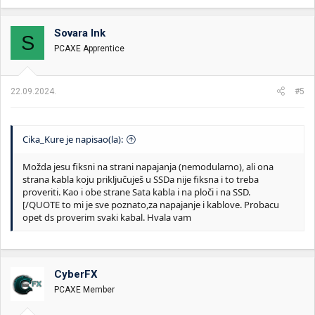
a
g
o
Sovara Ink
S
v
PCAXE Apprentice
a
n
j
a
22.09.2024.
#5
:
Cika_Kure je napisao(la):
Možda jesu fiksni na strani napajanja (nemodularno), ali ona
strana kabla koju priključuješ u SSDa nije fiksna i to treba
proveriti. Kao i obe strane Sata kabla i na ploči i na SSD.
[/QUOTE to mi je sve poznato,za napajanje i kablove. Probacu
opet ds proverim svaki kabal. Hvala vam
CyberFX
PCAXE Member