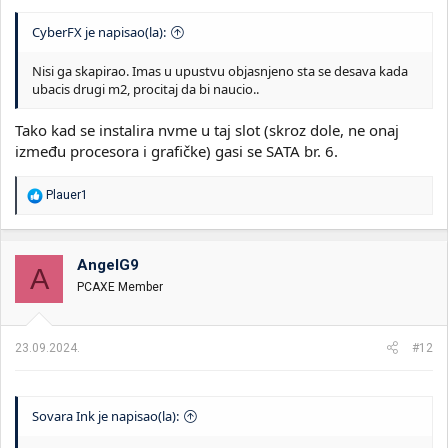
CyberFX je napisao(la):
Nisi ga skapirao. Imas u upustvu objasnjeno sta se desava kada
ubacis drugi m2, procitaj da bi naucio..
Tako kad se instalira nvme u taj slot (skroz dole, ne onaj
između procesora i grafičke) gasi se SATA br. 6.
R
Plauer1
e
a
g
o
AngelG9
A
v
PCAXE Member
a
n
j
a
23.09.2024.
#12
:
Sovara Ink je napisao(la):