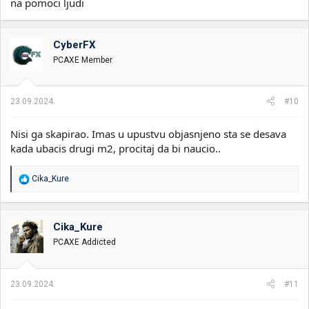
na pomoci ljudi
CyberFX
PCAXE Member
23.09.2024.
#10
Nisi ga skapirao. Imas u upustvu objasnjeno sta se desava
kada ubacis drugi m2, procitaj da bi naucio..
R
Cika_Kure
e
a
g
o
Cika_Kure
v
PCAXE Addicted
a
n
j
a
23.09.2024.
#11
: