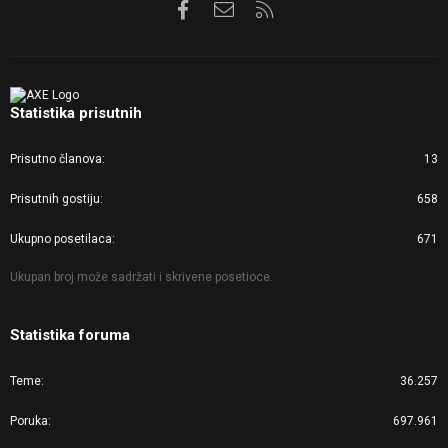
Facebook
Kontaktirajte nas
RSS
Statistika prisutnih
Prisutno članova
13
Prisutnih gostiju
658
Ukupno posetilaca
671
Ukupan broj može sadržati i skrivene posetioce.
Statistika foruma
Teme
36.257
Poruka
697.961