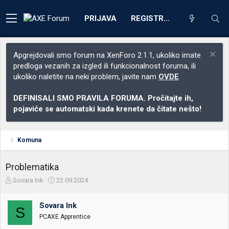
PRIJAVA
REGISTRACIJA
Apgrejdovali smo forum na XenForo 2.1.1, ukoliko imate
predloga vezanih za izgled ili funkcionalnost foruma, ili
ukoliko naletite na neki problem, javite nam
OVDE
DEFINISALI SMO PRAVILA FORUMA. Pročitajte ih,
pojaviće se automatski kada krenete da čitate nešto!
Komuna
Problematika
Z
D
Sovara Ink
22.09.2024.
a
a
č
t
Sovara Ink
e
u
S
t
m
PCAXE Apprentice
n
p