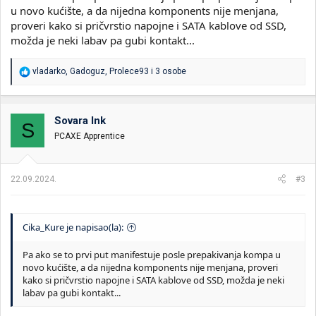
u novo kućište, a da nijedna komponents nije menjana,
proveri kako si pričvrstio napojne i SATA kablove od SSD,
možda je neki labav pa gubi kontakt...
R
vladarko
,
Gadoguz
,
Prolece93
i 3 osobe
e
a
g
o
Sovara Ink
S
v
PCAXE Apprentice
a
n
j
a
22.09.2024.
#3
:
Cika_Kure je napisao(la):
Pa ako se to prvi put manifestuje posle prepakivanja kompa u
novo kućište, a da nijedna komponents nije menjana, proveri
kako si pričvrstio napojne i SATA kablove od SSD, možda je neki
labav pa gubi kontakt...