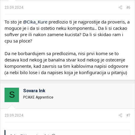
23.09.2024.
#6
To sto je
@Cika_Kure
predlozio ti je najprostije da proveris, a
moguce je i da si ostetio neku komponentu.. Da li si cackao
softver pre ili nakon zamene kucista? Da li si skidao ram i
cpu sa ploce?
Da ne borbardujem sa predlozima, nisi prvi kome se to
desava kod nekog je banalna stvar kod nekog je ostecenje
komponente, kad zavrsis sa tim kablovima napisi odgovore
(a nebi bilo lose i da napises koja je konfiguracija u pitanju)
Sovara Ink
S
PCAXE Apprentice
23.09.2024.
#7