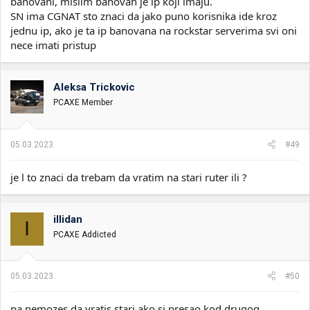
banovani, mislim banovan je ip koji imaju.
SN ima CGNAT sto znaci da jako puno korisnika ide kroz
jednu ip, ako je ta ip banovana na rockstar serverima svi oni
nece imati pristup
Aleksa Trickovic
PCAXE Member
05.03.2023.
#49
je l to znaci da trebam da vratim na stari ruter ili ?
illidan
I
PCAXE Addicted
05.03.2023.
#50
pa nemozes da vratis stari ako si presao kod drugog