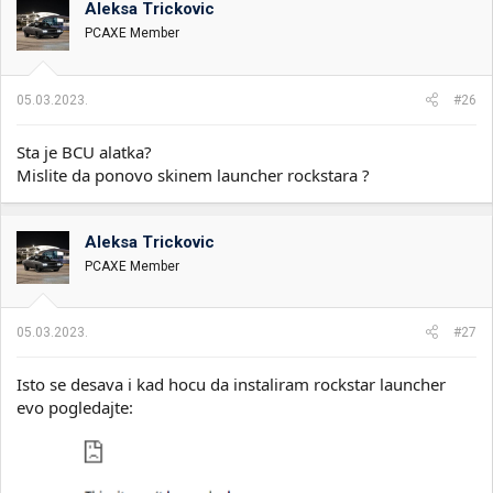
Aleksa Trickovic
i
o
k
k
PCAXE Member
t
r
e
e
m
t
05.03.2023.
#26
e
a
n
Sta je BCU alatka?
j
a
Mislite da ponovo skinem launcher rockstara ?
Aleksa Trickovic
PCAXE Member
05.03.2023.
#27
Isto se desava i kad hocu da instaliram rockstar launcher
evo pogledajte: