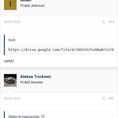
illidan
I
PCAXE Addicted
05.03.2023.
#34
Kod:
https://drive.google.com/file/d/1KUtVJ2Yu96wBrCn743f
sada?
Aleksa Trickovic
PCAXE Member
05.03.2023.
#35
illidan je napisao(la):