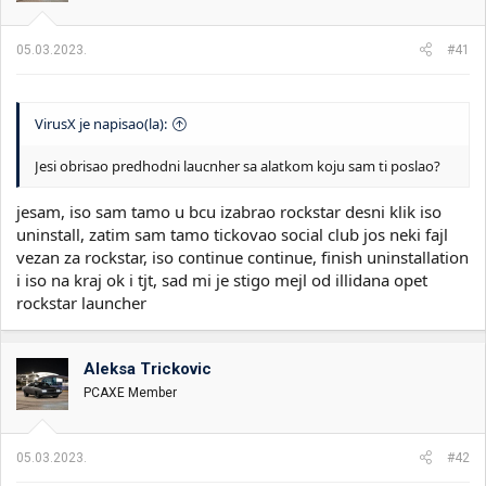
05.03.2023.
#41
VirusX je napisao(la):
Jesi obrisao predhodni laucnher sa alatkom koju sam ti poslao?
jesam, iso sam tamo u bcu izabrao rockstar desni klik iso
uninstall, zatim sam tamo tickovao social club jos neki fajl
vezan za rockstar, iso continue continue, finish uninstallation
i iso na kraj ok i tjt, sad mi je stigo mejl od illidana opet
rockstar launcher
Aleksa Trickovic
PCAXE Member
05.03.2023.
#42