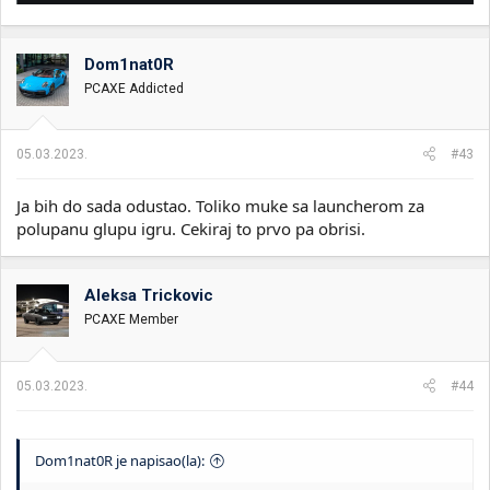
Dom1nat0R
PCAXE Addicted
05.03.2023.
#43
Ja bih do sada odustao. Toliko muke sa launcherom za
polupanu glupu igru. Cekiraj to prvo pa obrisi.
Aleksa Trickovic
PCAXE Member
05.03.2023.
#44
Dom1nat0R je napisao(la):