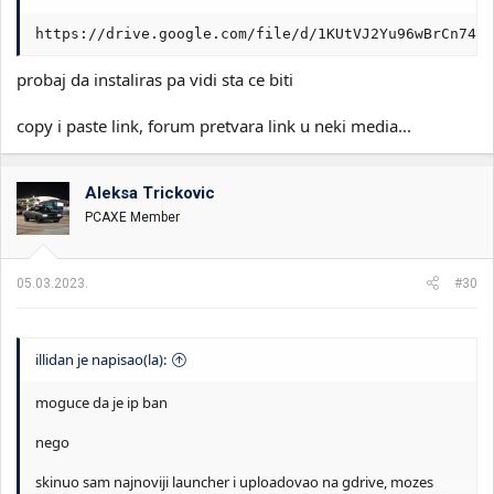
https://drive.google.com/file/d/1KUtVJ2Yu96wBrCn743f
probaj da instaliras pa vidi sta ce biti
copy i paste link, forum pretvara link u neki media...
Aleksa Trickovic
PCAXE Member
05.03.2023.
#30
illidan je napisao(la):
moguce da je ip ban
nego
skinuo sam najnoviji launcher i uploadovao na gdrive, mozes