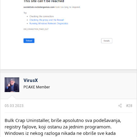
VirusX
PCAXE Member
05.03.2023.
#28
Bulk Crap Uninstaller, briše apsolutno sva podešavanja,
registry fajlove, koji ostanu za jednim programom.
Windows iz nekog razloga nikada ne obriše sve kada