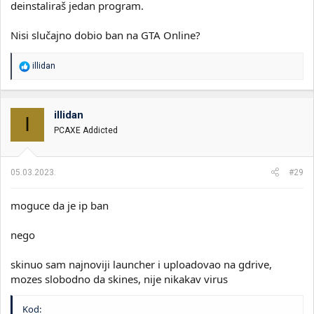
deinstaliraš jedan program.
Nisi slučajno dobio ban na GTA Online?
R
illidan
e
a
g
o
illidan
I
v
PCAXE Addicted
a
n
j
a
05.03.2023.
#29
:
moguce da je ip ban
nego
skinuo sam najnoviji launcher i uploadovao na gdrive,
mozes slobodno da skines, nije nikakav virus
Kod: