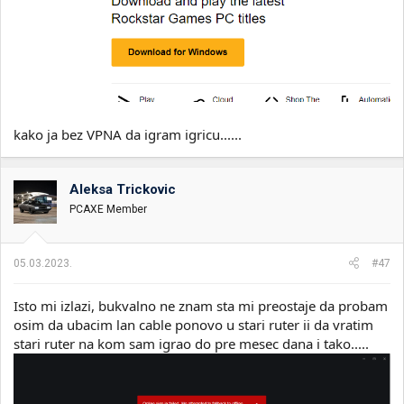
kako ja bez VPNA da igram igricu......
Aleksa Trickovic
PCAXE Member
05.03.2023.
#47
Isto mi izlazi, bukvalno ne znam sta mi preostaje da probam
osim da ubacim lan cable ponovo u stari ruter ii da vratim
stari ruter na kom sam igrao do pre mesec dana i tako.....