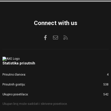
S
Connect with us
Facebook
Kontaktirajte nas
RSS
Statistika prisutnih
Prisutno članova
4
Prisutnih gostiju
538
Ukupno posetilaca
542
Ukupan broj može sadržati i skrivene posetioce.