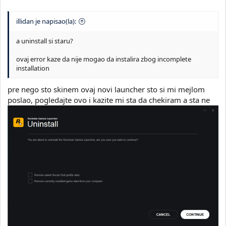
illidan je napisao(la):
a uninstall si staru?
ovaj error kaze da nije mogao da instalira zbog incomplete
installation
pre nego sto skinem ovaj novi launcher sto si mi mejlom
poslao, pogledajte ovo i kazite mi sta da chekiram a sta ne