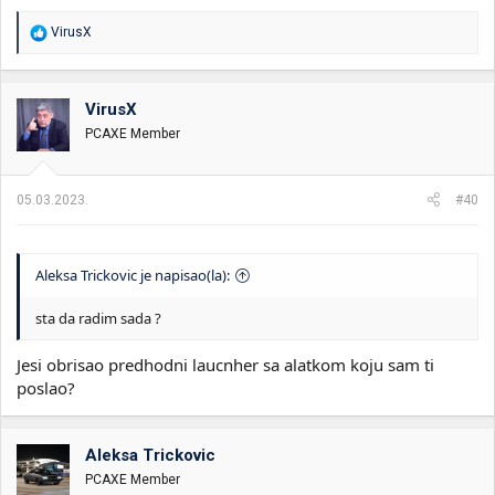
R
VirusX
e
a
g
o
VirusX
v
PCAXE Member
a
n
j
a
05.03.2023.
#40
:
Aleksa Trickovic je napisao(la):
sta da radim sada ?
Jesi obrisao predhodni laucnher sa alatkom koju sam ti
poslao?
Aleksa Trickovic
PCAXE Member