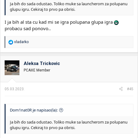
Ja bih do sada odustao. Toliko muke sa launcherom za polupanu
glupu igru. Cekiraj to prvo pa obrisi.
I ja bih al sta cu kad mi se igra polupana glupa igra
probacu sad ponovo..
R
vladarko
e
a
g
o
Aleksa Trickovic
v
PCAXE Member
a
n
j
a
05.03.2023.
#45
:
Dom1nat0R je napisao(la):
Ja bih do sada odustao. Toliko muke sa launcherom za polupanu
glupu igru. Cekiraj to prvo pa obrisi.