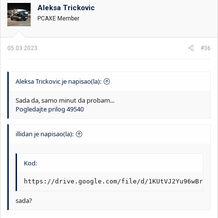
o
Aleksa Trickovic
v
PCAXE Member
a
n
j
a
05.03.2023.
#36
:
Aleksa Trickovic je napisao(la):
Sada da, samo minut da probam...
Pogledajte prilog 49540
illidan je napisao(la):
Kod:
https://drive.google.com/file/d/1KUtVJ2Yu96wBrCn7
sada?