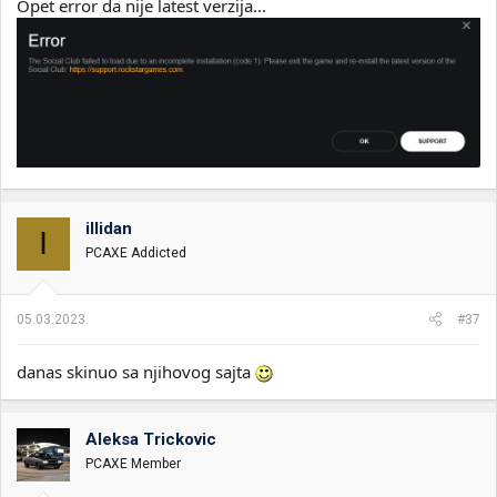
Opet error da nije latest verzija...
illidan
I
PCAXE Addicted
05.03.2023.
#37
danas skinuo sa njihovog sajta
Aleksa Trickovic
PCAXE Member