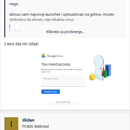
nego
skinuo sam najnoviji launcher i uploadovao na gdrive, mozes
slobodno da skines, nije nikakav virus
Kod:
Kliknite za proširenje...
https://drive.google.com/file/d/1KUtVJ2Yu96wBrCn7
I evo sta mi izlazi
probaj da instaliras pa vidi sta ce biti
copy i paste link, forum pretvara link u neki media...
illidan
I
PCAXE Addicted