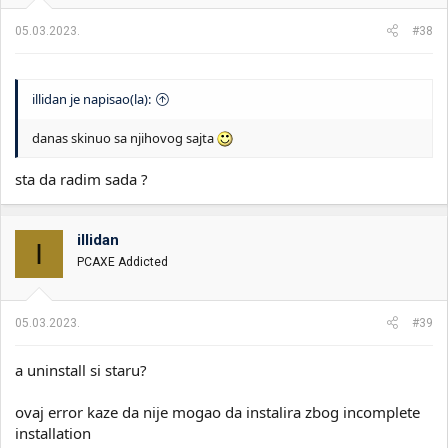
05.03.2023.
#38
illidan je napisao(la):
danas skinuo sa njihovog sajta
sta da radim sada ?
illidan
I
PCAXE Addicted
05.03.2023.
#39
a uninstall si staru?
ovaj error kaze da nije mogao da instalira zbog incomplete
installation