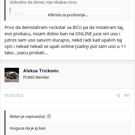
slobodno da skines, nije nikakav virus
Kod:
Kliknite za proširenje...
https://drive.google.com/file/d/1KUtVJ2Yu96wBrCn7
Prvo da deinstaliram rockstar sa BCU pa da instaliram taj,
evo probacu, nisam dobio ban na ONLINE juce sm uso i
probaj da instaliras pa vidi sta ce biti
jutros sam uso sasvim slucajno, nekd radi kad upalim taj
vpn i nekad nekad se upali online (zadnji put sam uso u 11
copy i paste link, forum pretvara link u neki media...
tako...)sacu probati...
Aleksa Trickovic
PCAXE Member
05.03.2023.
#31
illidan je napisao(la):
moguce da je ip ban