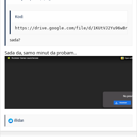
Kod:
https://drive.google.com/file/d/1KUtVJ2Yu96wBrCn7
sada?
Sada da, samo minut da probam...
R
illidan
e
a
g