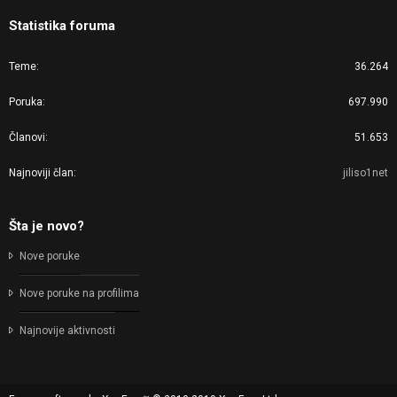
Statistika foruma
Teme
36.264
Poruka
697.990
Članovi
51.653
Najnoviji član
jiliso1net
Šta je novo?
Nove poruke
Nove poruke na profilima
Najnovije aktivnosti