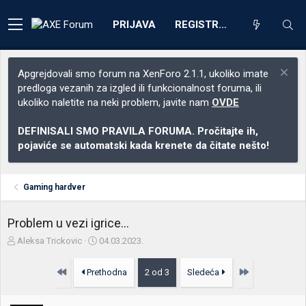
PRIJAVA
REGISTRACIJA
Apgrejdovali smo forum na XenForo 2.1.1, ukoliko imate
predloga vezanih za izgled ili funkcionalnost foruma, ili
ukoliko naletite na neki problem, javite nam
OVDE
DEFINISALI SMO PRAVILA FORUMA. Pročitajte ih,
pojaviće se automatski kada krenete da čitate nešto!
Gaming hardver
Problem u vezi igrice...
Z
D
Aleksa Trickovic
04.03.2023.
a
a
č
t
Prvo
Poslednja
Prethodna
2 od 3
Sledeća
e
u
t
m
n
p