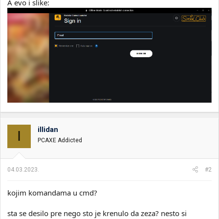
A evo i slike:
illidan
I
PCAXE Addicted
04.03.2023.
#2
kojim komandama u cmd?
sta se desilo pre nego sto je krenulo da zeza? nesto si