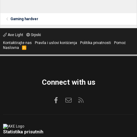
Gaming hardver
Axe Light
Srpski
Kontaktirajte nas
Pravila i uslovi korišćenja
Politika privatnosti
Pomoć
Naslovna
R
S
S
Connect with us
Facebook
Kontaktirajte nas
RSS
Statistika prisutnih