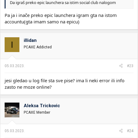
Da igraš preko epic launchera sa istim social club nalogom
Pa ja i inače preko epic launchera igram gta na istom
accountu(gta imam samo na epicu)
illidan
I
PCAXE Addicted
05.03.2023.
#23
jesi gledao u log file sta sve pise? ima li neki error ili info
zasto ne moze online?
Aleksa Trickovic
PCAXE Member
05.03.2023.
#24