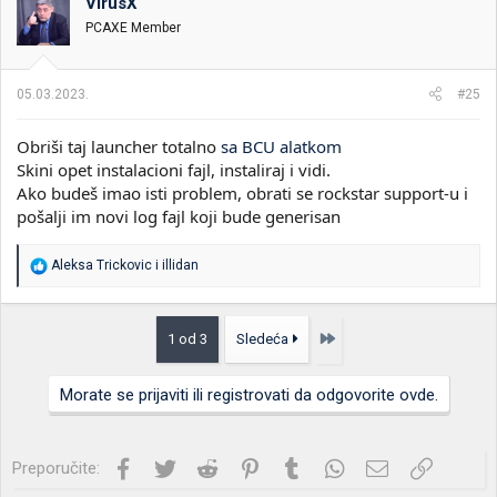
VirusX
PCAXE Member
05.03.2023.
#25
Obriši taj launcher totalno
sa BCU alatkom
Skini opet instalacioni fajl, instaliraj i vidi.
Ako budeš imao isti problem, obrati se rockstar support-u i
pošalji im novi log fajl koji bude generisan
R
Aleksa Trickovic
i
illidan
e
a
g
o
Poslednja
1 od 3
Sledeća
v
a
n
Morate se prijaviti ili registrovati da odgovorite ovde.
j
a
:
Facebook
Twitter
Reddit
Pinterest
Tumblr
WhatsApp
Imejl
Link
Preporučite: