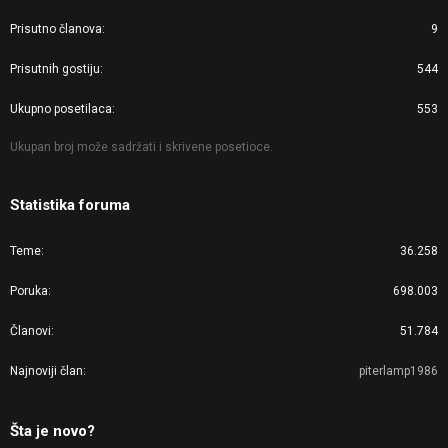
Prisutno članova
9
Prisutnih gostiju
544
Ukupno posetilaca
553
Ukupan broj može sadržati i skrivene posetioce.
Statistika foruma
Teme
36.258
Poruka
698.003
Članovi
51.784
Najnoviji član
piterlamp1986
Šta je novo?