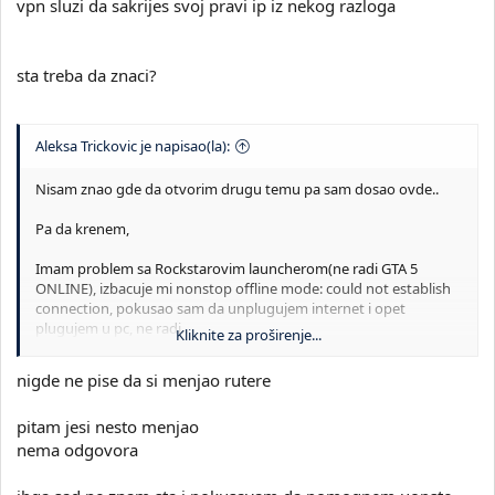
vpn sluzi da sakrijes svoj pravi ip iz nekog razloga
sta treba da znaci?
Aleksa Trickovic je napisao(la):
Nisam znao gde da otvorim drugu temu pa sam dosao ovde..
Pa da krenem,
Imam problem sa Rockstarovim launcherom(ne radi GTA 5
ONLINE), izbacuje mi nonstop offline mode: could not establish
connection, pokusao sam da unplugujem internet i opet
plugujem u pc, ne radi..
Kliknite za proširenje...
pokusao sam komandama u cmd-u, ne radi, pokusao sam preko
Cloudfare-a(Vpn- ne radi, ubacuje me stalno u offline i nikako u
nigde ne pise da si menjao rutere
online mode, gledao sam razne forume, citao razne komentare
tamo, milion videa po youtube-u i nista ne radi
pitam jesi nesto menjao
Zamolio bih vas ako mozete da mi pomognete jer nemam ideje
sta bih mogao da probam vise.
nema odgovora
A evo i slike:
Pogledajte prilog 49528