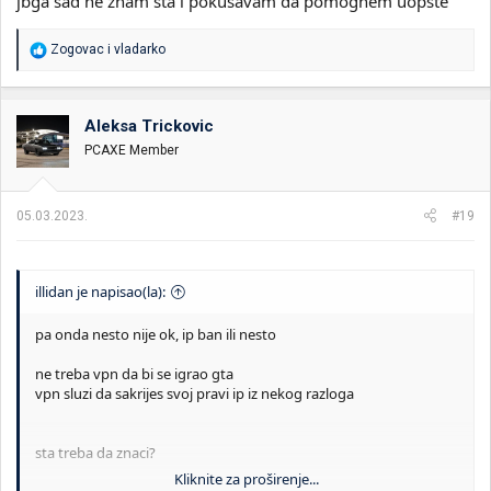
jbga sad ne znam sta i pokusavam da pomognem uopste
R
Zogovac
i
vladarko
e
a
g
o
Aleksa Trickovic
v
PCAXE Member
a
n
j
a
05.03.2023.
#19
:
illidan je napisao(la):
pa onda nesto nije ok, ip ban ili nesto
ne treba vpn da bi se igrao gta
vpn sluzi da sakrijes svoj pravi ip iz nekog razloga
sta treba da znaci?
Kliknite za proširenje...