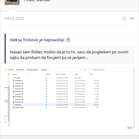
you with all the proven ways to fix the error.
www.anyrecover.com
04.03.2023.
#6
Aleksa Trickovic je napisao(la):
Nasao sam folder, mislim da je to to, sacu da pogledam po ovom
sajtu da probam da fixujem pa se javljam...