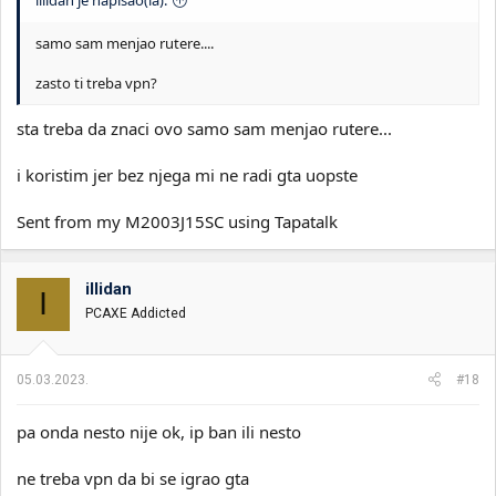
samo sam menjao rutere....
zasto ti treba vpn?
sta treba da znaci ovo samo sam menjao rutere...
i koristim jer bez njega mi ne radi gta uopste
Sent from my M2003J15SC using Tapatalk
illidan
I
PCAXE Addicted
05.03.2023.
#18
pa onda nesto nije ok, ip ban ili nesto
ne treba vpn da bi se igrao gta