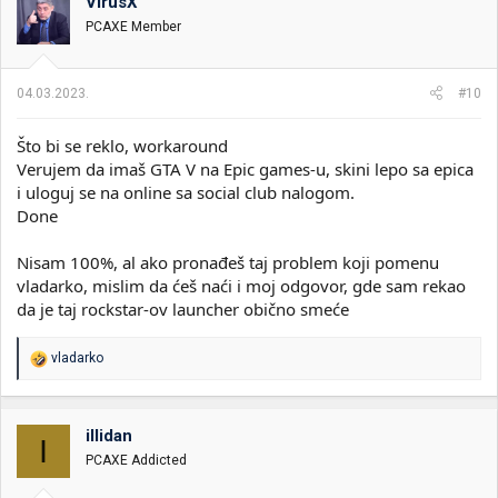
VirusX
PCAXE Member
04.03.2023.
#10
Što bi se reklo, workaround
Verujem da imaš GTA V na Epic games-u, skini lepo sa epica
i uloguj se na online sa social club nalogom.
Done
Nisam 100%, al ako pronađeš taj problem koji pomenu
vladarko, mislim da ćeš naći i moj odgovor, gde sam rekao
da je taj rockstar-ov launcher obično smeće
R
vladarko
e
a
g
o
illidan
I
v
PCAXE Addicted
a
n