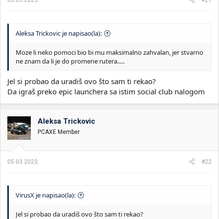
Aleksa Trickovic je napisao(la):
Moze li neko pomoci bio bi mu maksimalno zahvalan, jer stvarno
ne znam da li je do promene rutera.....
Jel si probao da uradiš ovo što sam ti rekao?
Da igraš preko epic launchera sa istim social club nalogom
Aleksa Trickovic
PCAXE Member
05.03.2023.
#22
VirusX je napisao(la):
Jel si probao da uradiš ovo što sam ti rekao?