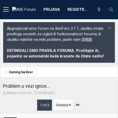
PRIJAVA
REGISTRACIJA
Apgrejdovali smo forum na XenForo 2.1.1, ukoliko imate
predloga vezanih za izgled ili funkcionalnost foruma, ili
ukoliko naletite na neki problem, javite nam
OVDE
DEFINISALI SMO PRAVILA FORUMA. Pročitajte ih,
pojaviće se automatski kada krenete da čitate nešto!
Gaming hardver
Problem u vezi igrice...
Z
D
Aleksa Trickovic
04.03.2023.
a
a
č
t
Poslednja
1 od 3
Sledeća
e
u
t
m
n
p