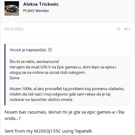
o
Aleksa Trickovic
v
PCAXE Member
a
n
j
a
04.03.2023.
#13
:
VirusX je napisao(la):
Što bi se reklo, workaround
Verujem da imaš GTA V na Epic games-u, skini lepo sa epica i
uloguj se na online sa social club nalogom.
Done
Nisam 100%, al ako pronađeš taj problem koji pomenu vladarko,
mislim da ćeš naći i moj odgovor, gde sam rekao da je taj
rockstar-ov launcher obično smeće
Nisam bas razumeo, skinut mi je gta sa epic games-a i šta
onda...?
Sent from my M2003J15SC using Tapatalk