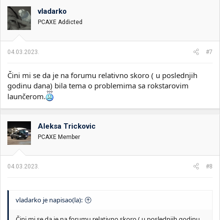
vladarko
PCAXE Addicted
04.03.2023.
#7
Čini mi se da je na forumu relativno skoro ( u poslednjih
godinu dana) bila tema o problemima sa rokstarovim
launčerom.
Aleksa Trickovic
PCAXE Member
04.03.2023.
#8
vladarko je napisao(la):
Čini mi se da je na forumu relativno skoro ( u poslednjih godinu