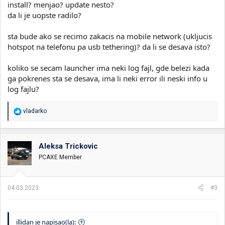
install? menjao? update nesto?
da li je uopste radilo?
sta bude ako se recimo zakacis na mobile network (ukljucis
hotspot na telefonu pa usb tethering)? da li se desava isto?
koliko se secam launcher ima neki log fajl, gde belezi kada
ga pokrenes sta se desava, ima li neki error ili neski info u
log fajlu?
R
vladarko
e
a
g
o
Aleksa Trickovic
v
PCAXE Member
a
n
j
a
04.03.2023.
#3
:
illidan je napisao(la):