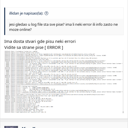
illidan je napisao(la):
jesi gledao u log file sta sve pise? ima li neki error ili info zasto ne
moze online?
Ima dosta stvari gde pisu neki errori
Vidite sa strane pise [ ERROR ]