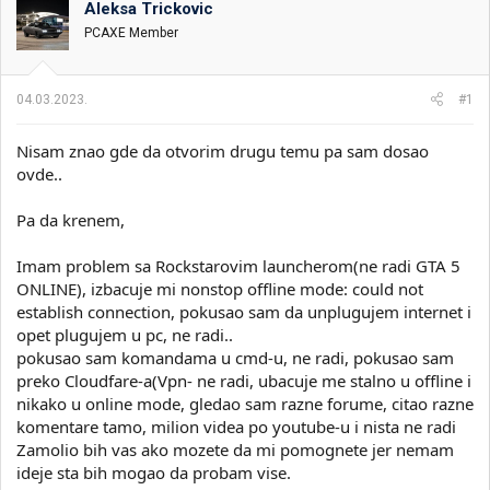
Aleksa Trickovic
i
o
k
k
PCAXE Member
t
r
e
e
m
t
04.03.2023.
#1
e
a
n
Nisam znao gde da otvorim drugu temu pa sam dosao
j
a
ovde..
Pa da krenem,
Imam problem sa Rockstarovim launcherom(ne radi GTA 5
ONLINE), izbacuje mi nonstop offline mode: could not
establish connection, pokusao sam da unplugujem internet i
opet plugujem u pc, ne radi..
pokusao sam komandama u cmd-u, ne radi, pokusao sam
preko Cloudfare-a(Vpn- ne radi, ubacuje me stalno u offline i
nikako u online mode, gledao sam razne forume, citao razne
komentare tamo, milion videa po youtube-u i nista ne radi
Zamolio bih vas ako mozete da mi pomognete jer nemam
ideje sta bih mogao da probam vise.