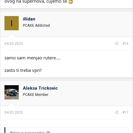
ovog na supernova, cujemo se
illidan
I
PCAXE Addicted
04.03.2023.
#16
samo sam menjao rutere....
zasto ti treba vpn?
Aleksa Trickovic
PCAXE Member
04.03.2023.
#17
illidan je napisao(la):