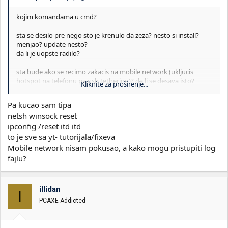
kojim komandama u cmd?
sta se desilo pre nego sto je krenulo da zeza? nesto si install?
menjao? update nesto?
da li je uopste radilo?
sta bude ako se recimo zakacis na mobile network (ukljucis
hotspot na telefonu pa usb tethering)? da li se desava isto?
Kliknite za proširenje...
koliko se secam launcher ima neki log fajl, gde belezi kada ga
Pa kucao sam tipa
pokrenes sta se desava, ima li neki error ili neski info u log fajlu?
netsh winsock reset
ipconfig /reset itd itd
to je sve sa yt- tutorijala/fixeva
Mobile network nisam pokusao, a kako mogu pristupiti log
fajlu?
illidan
I
PCAXE Addicted