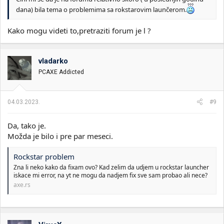
dana) bila tema o problemima sa rokstarovim launčerom.
Kako mogu videti to,pretraziti forum je l ?
vladarko
PCAXE Addicted
04.03.2023.
#9
Da, tako je.
Možda je bilo i pre par meseci.
Rockstar problem
Zna li neko kako da fixam ovo? Kad zelim da udjem u rockstar launcher
iskace mi error, na yt ne mogu da nadjem fix sve sam probao ali nece?
axe.rs