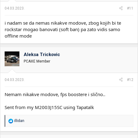
j
a
04.03.2023.
#11
:
i nadam se da nemas nikakve modove, zbog kojih bi te
rockstar mogao banovati (soft ban) pa zato vidis samo
offline mode
Aleksa Trickovic
PCAXE Member
04.03.2023.
#12
Nemam nikakve modove, fps boostere i slično..
Sent from my M2003J15SC using Tapatalk
R
illidan
e
a
g