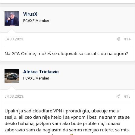
VirusX
PCAXE Member
04.03.2023.
#14
Na GTA Online, možeš se ulogovati sa social club nalogom?
Aleksa Trickovic
PCAXE Member
04.03.2023.
#15
Upalih ja sad cloudfare VPN i proradi gta, ubacuje me u
sesiju, ali ceo dan nije htelo i sa vpnom i bez, ne znam sta se
desilo hahaha, javljam vam ako bude problema, i daaaa
zaboravio sam da naglasim da samm menjao rutere, sa mts-