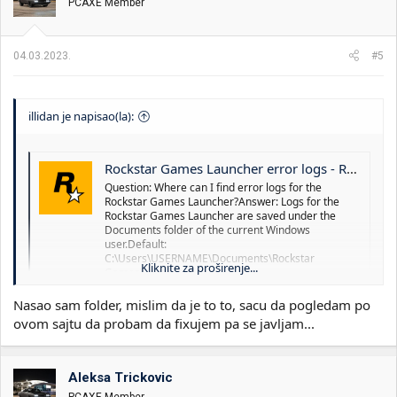
PCAXE Member
04.03.2023.
#5
illidan je napisao(la):
Rockstar Games Launcher error logs - Rockstar Games Customer Support
Question: Where can I find error logs for the
Rockstar Games Launcher?Answer: Logs for the
Rockstar Games Launcher are saved under the
Documents folder of the current Windows
user.Default:
C:\Users\USERNAME\Documents\Rockstar
Kliknite za proširenje...
Games\Launcher
support.rockstargames.com
Nasao sam folder, mislim da je to to, sacu da pogledam po
ovom sajtu da probam da fixujem pa se javljam...
[Full Guide] Fix Failed to Connect to The Rockstar Games Library Service
Baffled by failed to connect to the Rockstar game
Aleksa Trickovic
library service issue? In this article, we will provide
PCAXE Member