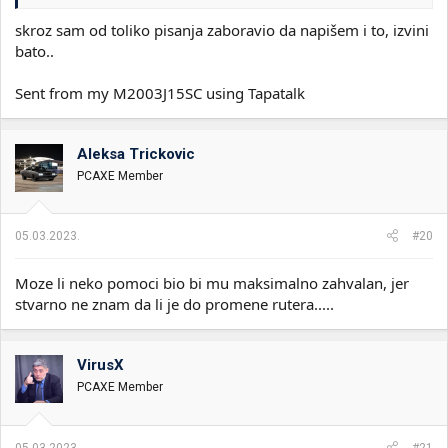
skroz sam od toliko pisanja zaboravio da napišem i to, izvini
nigde ne pise da si menjao rutere
bato..
pitam jesi nesto menjao
nema odgovora
Sent from my M2003J15SC using Tapatalk
jbga sad ne znam sta i pokusavam da pomognem uopste
Aleksa Trickovic
PCAXE Member
05.03.2023.
#20
Moze li neko pomoci bio bi mu maksimalno zahvalan, jer
stvarno ne znam da li je do promene rutera.....
VirusX
PCAXE Member
05.03.2023.
#21