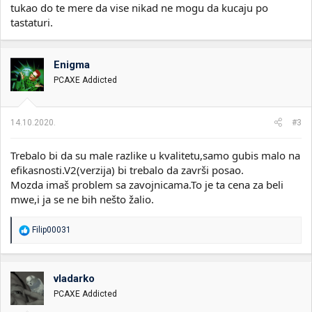
tukao do te mere da vise nikad ne mogu da kucaju po
tastaturi.
Enigma
PCAXE Addicted
14.10.2020.
#3
Trebalo bi da su male razlike u kvalitetu,samo gubis malo na
efikasnosti.V2(verzija) bi trebalo da završi posao.
Mozda imaš problem sa zavojnicama.To je ta cena za beli
mwe,i ja se ne bih nešto žalio.
R
Filip00031
e
a
g
o
vladarko
v
PCAXE Addicted
a
n