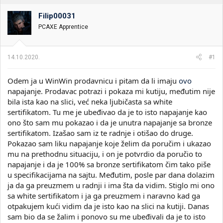
i
o
k
k
Filip00031
t
r
PCAXE Apprentice
e
e
m
t
e
a
14.10.2020.
#1
n
j
a
Odem ja u WinWin prodavnicu i pitam da li imaju
ovo
napajanje. Prodavac potrazi i pokaza mi kutiju, međutim nije
bila ista kao na slici, već neka ljubičasta sa white
sertifikatom. Tu me je ubeđivao da je to isto napajanje kao
ono što sam mu pokazao i da je unutra napajanje sa bronze
sertifikatom. Izašao sam iz te radnje i otišao do druge.
Pokazao sam liku napajanje koje želim da poručim i ukazao
mu na prethodnu situaciju, i on je potvrdio da poručio to
napajanje i da je 100% sa bronze sertifikatom čim tako piše
u specifikacijama na sajtu. Međutim, posle par dana dolazim
ja da ga preuzmem u radnji i ima šta da vidim. Stiglo mi ono
sa white sertifikatom i ja ga preuzmem i naravno kad ga
otpakujem kući vidim da je isto kao na slici na kutiji. Danas
sam bio da se žalim i ponovo su me ubeđivali da je to isto