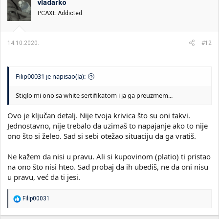
vladarko
PCAXE Addicted
14.10.2020.
#12
Filip00031 je napisao(la):
Stiglo mi ono sa white sertifikatom i ja ga preuzmem...
Ovo je ključan detalj. Nije tvoja krivica što su oni takvi.
Jednostavno, nije trebalo da uzimaš to napajanje ako to nije
ono što si želeo. Sad si sebi otežao situaciju da ga vratiš.
Ne kažem da nisi u pravu. Ali si kupovinom (platio) ti pristao
na ono što nisi hteo. Sad probaj da ih ubediš, ne da oni nisu
u pravu, već da ti jesi.
R
Filip00031
e
a