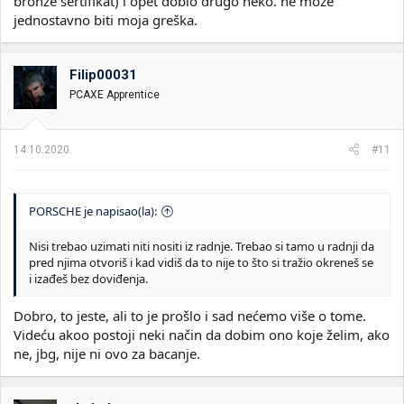
bronze sertifikat) i opet dobio drugo neko. ne može
jednostavno biti moja greška.
Filip00031
PCAXE Apprentice
14.10.2020.
#11
PORSCHE je napisao(la):
Nisi trebao uzimati niti nositi iz radnje. Trebao si tamo u radnji da
pred njima otvoriš i kad vidiš da to nije to što si tražio okreneš se
i izađeš bez doviđenja.
Dobro, to jeste, ali to je prošlo i sad nećemo više o tome.
Videću akoo postoji neki način da dobim ono koje želim, ako
ne, jbg, nije ni ovo za bacanje.