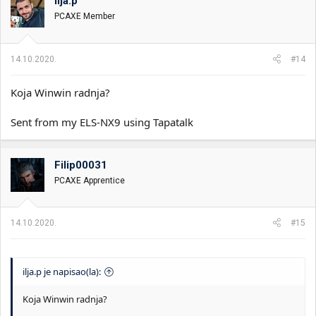
ilja.p
PCAXE Member
14.10.2020.
#14
Koja Winwin radnja?
Sent from my ELS-NX9 using Tapatalk
Filip00031
PCAXE Apprentice
14.10.2020.
#15
ilja.p je napisao(la):
Koja Winwin radnja?