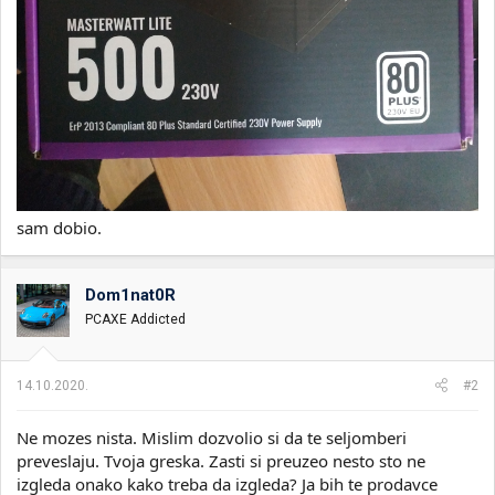
sam dobio.
Dom1nat0R
PCAXE Addicted
14.10.2020.
#2
Ne mozes nista. Mislim dozvolio si da te seljomberi
preveslaju. Tvoja greska. Zasti si preuzeo nesto sto ne
izgleda onako kako treba da izgleda? Ja bih te prodavce