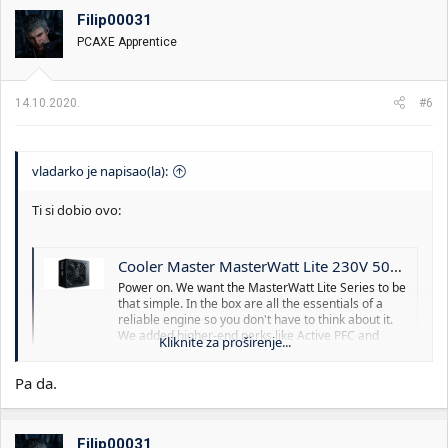
Filip00031
PCAXE Apprentice
14.10.2020.
#6
vladarko je napisao(la):
Ti si dobio ovo:
Cooler Master MasterWatt Lite 230V 500W ATX PSU
Power on. We want the MasterWatt Lite Series to be
that simple. In the box are all the essentials of a
reliable engine so you don't have to think about it.
We added higher-end perks like Active PFC and
Kliknite za proširenje...
PWM technology for more stability, and made sure
we met ErP2013 and CE ratings for safety and...
Pa da.
www.coolermaster.com
A tražio si ovo:
Filip00031