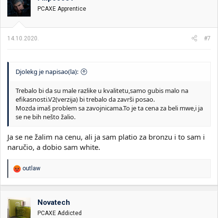
PCAXE Apprentice
MWE Bronze 500
Cooler Master's family of power supplies feature a
line of stable, quality, 80 Plus Bronze power
14.10.2020.
#7
supplies. The MWE Bronze series is compact and
available in outputs suitable for most systems. On
top of safety regulations, the MWE Bronze includes
Cooler Master's 3 year warranty. Inside, the...
Djolekg je napisao(la):
www.coolermaster.com
Trebalo bi da su male razlike u kvalitetu,samo gubis malo na
efikasnosti.V2(verzija) bi trebalo da završi posao.
???
Mozda imaš problem sa zavojnicama.To je ta cena za beli mwe,i ja
se ne bih nešto žalio.
Ja se ne žalim na cenu, ali ja sam platio za bronzu i to sam i
naručio, a dobio sam white.
R
outlaw
e
a
g
o
Novatech
v
PCAXE Addicted
a