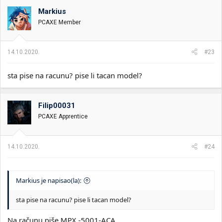
Markius
PCAXE Member
14.10.2020.
#23
sta pise na racunu? pise li tacan model?
Filip00031
PCAXE Apprentice
14.10.2020.
#24
Markius je napisao(la):
sta pise na racunu? pise li tacan model?
Na računu piše MPX -5001-ACA