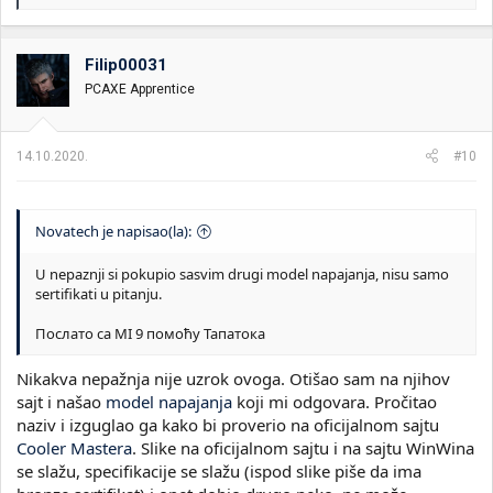
e
a
g
o
Filip00031
v
PCAXE Apprentice
a
n
j
a
14.10.2020.
#10
:
Novatech je napisao(la):
U nepaznji si pokupio sasvim drugi model napajanja, nisu samo
sertifikati u pitanju.
Послато са MI 9 помоћу Тапатока
Nikakva nepažnja nije uzrok ovoga. Otišao sam na njihov
sajt i našao
model napajanja
koji mi odgovara. Pročitao
naziv i izguglao ga kako bi proverio na oficijalnom sajtu
Cooler Mastera
. Slike na oficijalnom sajtu i na sajtu WinWina
se slažu, specifikacije se slažu (ispod slike piše da ima