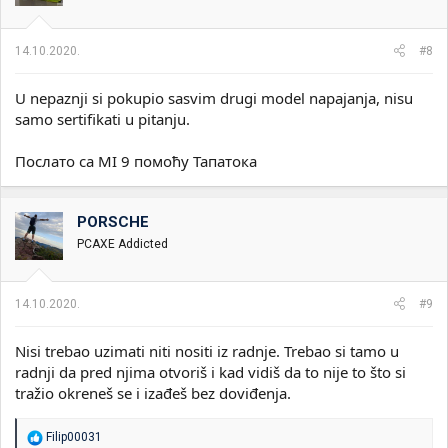
n
j
a
14.10.2020.
#8
:
U nepaznji si pokupio sasvim drugi model napajanja, nisu
samo sertifikati u pitanju.
Послато са MI 9 помоћу Тапатока
PORSCHE
PCAXE Addicted
14.10.2020.
#9
Nisi trebao uzimati niti nositi iz radnje. Trebao si tamo u
radnji da pred njima otvoriš i kad vidiš da to nije to što si
tražio okreneš se i izađeš bez doviđenja.
R
Filip00031