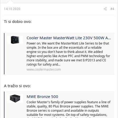
j
a
14.10.2020.
#4
:
Ti si dobio ovo:
Cooler Master MasterWatt Lite 230V 500W ATX PSU
Power on. We want the MasterWatt Lite Series to be that
simple. In the box are all the essentials of a reliable
engine so you don't have to think about it. We added
higher-end perks like Active PFC and PWM technology for
more stability, and made sure we met ErP2013 and CE
ratings for safety and...
www.coolermaster.com
A tražio si ovo:
MWE Bronze 500
Cooler Master's family of power supplies feature a line of
stable, quality, 80 Plus Bronze power supplies. The MWE
Bronze series is compact and available in outputs
suitable for most systems. On top of safety regulations,