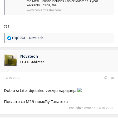
the MWE Bronze includes Cooler Master's 3 year
warranty. Inside, the...
www.coolermaster.com
???
R
Filip00031
i
Novatech
e
a
g
o
Novatech
v
PCAXE Addicted
a
n
j
a
14.10.2020.
#5
:
Dobio si Lite, dijetalnu verziju napajanja
Послато са MI 9 помоћу Тапатока
Poslednja izmena:
14.10.2020.