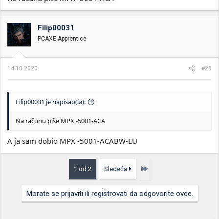
Filip00031
PCAXE Apprentice
14.10.2020.
#25
Filip00031 je napisao(la):
Na računu piše MPX -5001-ACA
A ja sam dobio MPX -5001-ACABW-EU
Poslednja
1 od 2
Sledeća
Morate se prijaviti ili registrovati da odgovorite ovde.