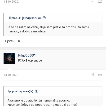
14.10.2020.
#20
Filip00031 je napisao(la):
Ja se ne žalim na cenu, ali ja sam platio za bronzu i to sam i
naručio, a dobio sam white.
U pravu si.
Filip00031
PCAXE Apprentice
14.10.2020.
#21
ilja.p je napisao(la):
Avansno je uplatio lik, tu nema ništa sporno.
Ne znam šefove po Beogradu, ne mogu ti pomoći