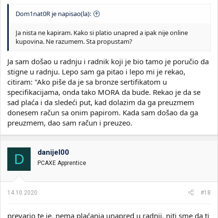
Dom1nat0R je napisao(la):
Ja nista ne kapiram. Kako si platio unapred a ipak nije online
kupovina. Ne razumem. Sta propustam?
Ja sam došao u radnju i radnik koji je bio tamo je poručio da
stigne u radnju. Lepo sam ga pitao i lepo mi je rekao,
citiram: "Ako piše da je sa bronze sertifikatom u
specifikacijama, onda tako MORA da bude. Rekao je da se
sad plaća i da sledeći put, kad dolazim da ga preuzmem
donesem račun sa onim papirom. Kada sam došao da ga
preuzmem, dao sam račun i preuzeo.
danijel00
D
PCAXE Apprentice
14.10.2020.
#18
prevario te je, nema plaćanja unapred u radnji, niti sme da ti