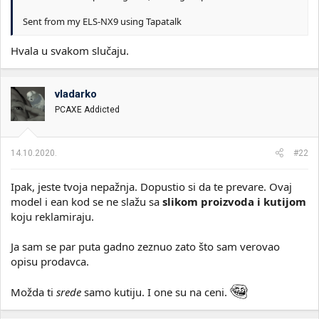
Sent from my ELS-NX9 using Tapatalk
Hvala u svakom slučaju.
vladarko
PCAXE Addicted
14.10.2020.
#22
Ipak, jeste tvoja nepažnja. Dopustio si da te prevare. Ovaj
model i ean kod se ne slažu sa
slikom proizvoda i kutijom
koju reklamiraju.
Ja sam se par puta gadno zeznuo zato što sam verovao
opisu prodavca.
Možda ti
srede
samo kutiju. I one su na ceni.