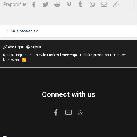
Facebook
Twitter
Reddit
Pinterest
Tumblr
WhatsApp
Imejl
Link
Preporučite:
Koje napajanje?
Axe Light
Srpski
Kontaktirajte nas
Pravila i uslovi korišćenja
Politika privatnosti
Pomoć
Naslovna
R
S
S
Connect with us
Facebook
Kontaktirajte nas
RSS