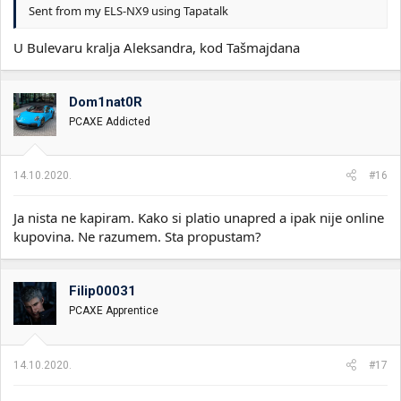
Sent from my ELS-NX9 using Tapatalk
U Bulevaru kralja Aleksandra, kod Tašmajdana
Dom1nat0R
PCAXE Addicted
14.10.2020.
#16
Ja nista ne kapiram. Kako si platio unapred a ipak nije online
kupovina. Ne razumem. Sta propustam?
Filip00031
PCAXE Apprentice
14.10.2020.
#17