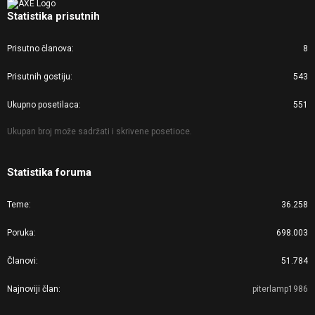
Statistika prisutnih
Prisutno članova
8
Prisutnih gostiju
543
Ukupno posetilaca
551
Ukupan broj može sadržati i skrivene posetioce.
Statistika foruma
Teme
36.258
Poruka
698.003
Članovi
51.784
Najnoviji član
piterlamp1986