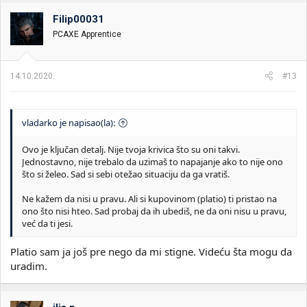
g
o
Filip00031
v
PCAXE Apprentice
a
n
j
a
14.10.2020.
#13
:
vladarko je napisao(la):
Ovo je ključan detalj. Nije tvoja krivica što su oni takvi.
Jednostavno, nije trebalo da uzimaš to napajanje ako to nije ono
što si želeo. Sad si sebi otežao situaciju da ga vratiš.
Ne kažem da nisi u pravu. Ali si kupovinom (platio) ti pristao na
ono što nisi hteo. Sad probaj da ih ubediš, ne da oni nisu u pravu,
već da ti jesi.
Platio sam ja još pre nego da mi stigne. Videću šta mogu da
uradim.