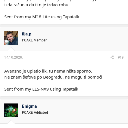
izda račun a da ti nije izdao robu.
Sent from my MI 8 Lite using Tapatalk
ilja.p
PCAXE Member
14.10.2020.
#19
Avansno je uplatio lik, tu nema ništa sporno.
Ne znam šefove po Beogradu, ne mogu ti pomoći
Sent from my ELS-NX9 using Tapatalk
Enigma
PCAXE Addicted