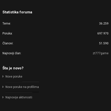
Statistika foruma
Teme
36.259
Poruka
697.970
Članovi
51.590
Najnoviji član
zt777game
Šta je novo?
Nove poruke
Nove poruke na profilima
Najnovije aktivnosti