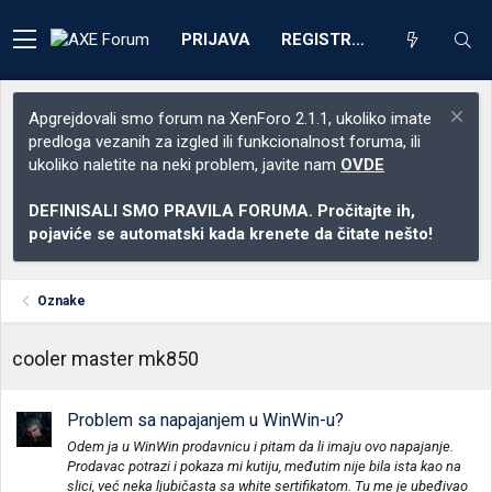
PRIJAVA
REGISTRACIJA
Apgrejdovali smo forum na XenForo 2.1.1, ukoliko imate
predloga vezanih za izgled ili funkcionalnost foruma, ili
ukoliko naletite na neki problem, javite nam
OVDE
DEFINISALI SMO PRAVILA FORUMA. Pročitajte ih,
pojaviće se automatski kada krenete da čitate nešto!
Oznake
cooler master mk850
Problem sa napajanjem u WinWin-u?
Odem ja u WinWin prodavnicu i pitam da li imaju ovo napajanje.
Prodavac potrazi i pokaza mi kutiju, međutim nije bila ista kao na
slici, već neka ljubičasta sa white sertifikatom. Tu me je ubeđivao