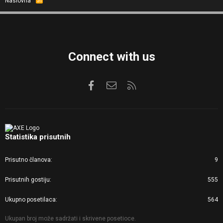
Naslovna
S
S
Connect with us
Facebook
Kontaktirajte nas
RSS
Statistika prisutnih
Prisutno članova
9
Prisutnih gostiju
555
Ukupno posetilaca
564
Ukupan broj može sadržati i skrivene posetioce.