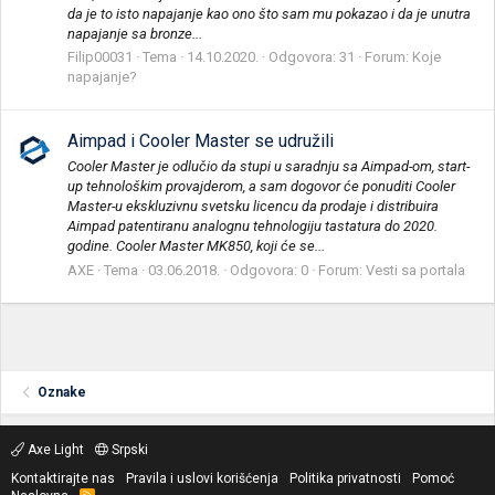
da je to isto napajanje kao ono što sam mu pokazao i da je unutra
napajanje sa bronze...
Filip00031
Tema
14.10.2020.
Odgovora: 31
Forum:
Koje
napajanje?
Aimpad i Cooler Master se udružili
Cooler Master je odlučio da stupi u saradnju sa Aimpad-om, start-
up tehnološkim provajderom, a sam dogovor će ponuditi Cooler
Master-u ekskluzivnu svetsku licencu da prodaje i distribuira
Aimpad patentiranu analognu tehnologiju tastatura do 2020.
godine. Cooler Master MK850, koji će se...
AXE
Tema
03.06.2018.
Odgovora: 0
Forum:
Vesti sa portala
Oznake
Axe Light
Srpski
Kontaktirajte nas
Pravila i uslovi korišćenja
Politika privatnosti
Pomoć
R