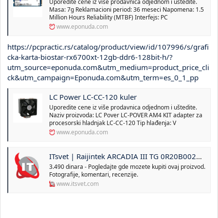
Uporedite cene iz više prodavnica odjednom i uštedite.
Masa: 7g Reklamacioni period: 36 meseci Napomena: 1.5
Million Hours Reliability (MTBF) Interfejs: PC
www.eponuda.com
https://pcpractic.rs/catalog/product/view/id/107996/s/grafi
cka-karta-biostar-rx6700xt-12gb-ddr6-128bit-h/?
utm_source=eponuda.com&utm_medium=product_price_cli
ck&utm_campaign=Eponuda.com&utm_term=es_0_1_pp
LC Power LC-CC-120 kuler
Uporedite cene iz više prodavnica odjednom i uštedite.
Naziv proizvoda: LC Pover LC-POVER AM4 KIT adapter za
procesorski hladnjak LC-CC-120 Tip hlađenja: V
www.eponuda.com
ITsvet | Raijintek ARCADIA III TG 0R20B00224 Kuciste
3.490 dinara - Pogledajte gde mozete kupiti ovaj proizvod.
Fotografije, komentari, recenzije.
www.itsvet.com