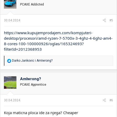
v
PCAXE Addicted
a
n
j
a
30.04.2024.
#5
:
https://www.kupujemprodajem.com/kompjuteri-
desktop/procesori/amd-ryzen-7-5700x-3-4ghz-4-6ghz-am4-
8-cores-100-100000926/oglas/165324693?
filterId=2012368953
R
Darko Jankovic
i
AmIwrong?
e
a
g
o
AmIwrong?
v
PCAXE Apprentice
a
n
j
a
30.04.2024.
#6
:
Koja maticna ploca ide za njega? Cheaper