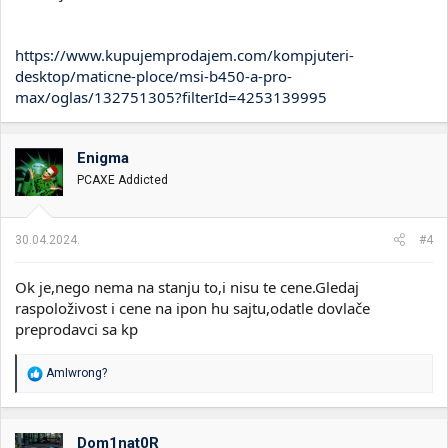
https://www.kupujemprodajem.com/kompjuteri-
desktop/maticne-ploce/msi-b450-a-pro-
max/oglas/132751305?filterId=4253139995
Enigma
PCAXE Addicted
30.04.2024.
#4
Ok je,nego nema na stanju to,i nisu te cene.Gledaj
raspoloživost i cene na ipon hu sajtu,odatle dovlače
preprodavci sa kp
R
AmIwrong?
e
a
g
o
Dom1nat0R