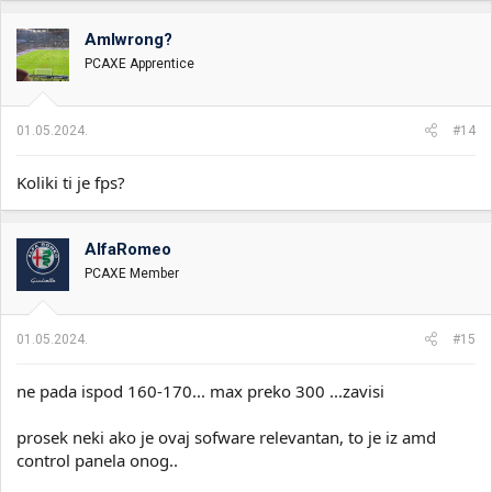
g
o
AmIwrong?
v
PCAXE Apprentice
a
n
j
a
01.05.2024.
#14
:
Koliki ti je fps?
AlfaRomeo
PCAXE Member
01.05.2024.
#15
ne pada ispod 160-170... max preko 300 ...zavisi
prosek neki ako je ovaj sofware relevantan, to je iz amd
control panela onog..