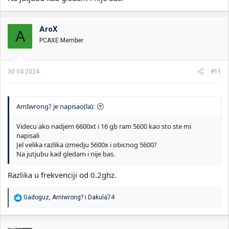
AroX
A
PCAXE Member
30.04.2024.
#11
AmIwrong? je napisao(la):
Videcu ako nadjem 6600xt i 16 gb ram 5600 kao sto ste mi
napisali
Jel velika razlika izmedju 5600x i obicnog 5600?
Na jutjubu kad gledam i nije bas.
Razlika u frekvenciji od 0.2ghz.
R
Gadoguz
,
AmIwrong?
i
Dakula74
e
a
g