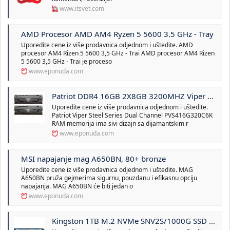
www.itsvet.com
AMD Procesor AMD AM4 Ryzen 5 5600 3.5 GHz - Tray
Uporedite cene iz više prodavnica odjednom i uštedite. AMD
procesor AM4 Rizen 5 5600 3,5 GHz - Trai AMD procesor AM4 Rizen
5 5600 3,5 GHz - Trai je proceso
www.eponuda.com
Patriot DDR4 16GB 2X8GB 3200MHZ Viper Steel Series Dual Channel PVS416G320C6K ram memorija
Uporedite cene iz više prodavnica odjednom i uštedite.
Patriot Viper Steel Series Dual Channel PVS416G320C6K
RAM memorija ima sivi dizajn sa dijamantskim r
www.eponuda.com
MSI napajanje mag A650BN, 80+ bronze
Uporedite cene iz više prodavnica odjednom i uštedite. MAG
A650BN pruža gejmerima sigurnu, pouzdanu i efikasnu opciju
napajanja. MAG A650BN će biti jedan o
www.eponuda.com
Kingston 1TB M.2 NVMe SNV2S/1000G SSD NV2 series SSD