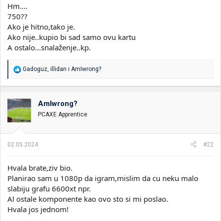
Hm....
750??
Ako je hitno,tako je.
Ako nije..kupio bi sad samo ovu kartu
A ostalo...snalaženje..kp.
R
Gadoguz
,
illidan
i
AmIwrong?
e
a
g
o
AmIwrong?
v
PCAXE Apprentice
a
n
j
a
02.05.2024.
#22
:
Hvala brate,ziv bio.
Planirao sam u 1080p da igram,mislim da cu neku malo
slabiju grafu 6600xt npr.
Al ostale komponente kao ovo sto si mi poslao.
Hvala jos jednom!