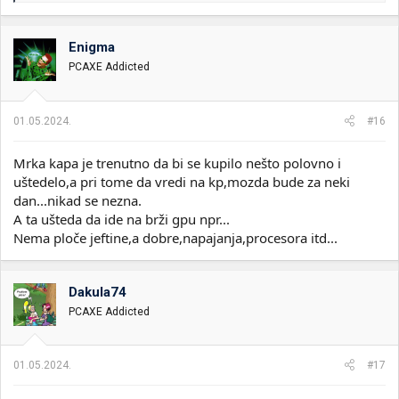
a
g
o
Enigma
v
PCAXE Addicted
a
n
j
a
01.05.2024.
#16
:
Mrka kapa je trenutno da bi se kupilo nešto polovno i
uštedelo,a pri tome da vredi na kp,mozda bude za neki
dan...nikad se nezna.
A ta ušteda da ide na brži gpu npr...
Nema ploče jeftine,a dobre,napajanja,procesora itd...
Dakula74
PCAXE Addicted
01.05.2024.
#17