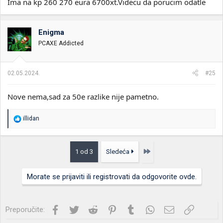
Ima na kp 260 270 eura 6700xt.Videcu da porucim odatle
Enigma
PCAXE Addicted
02.05.2024.
#25
Nove nema,sad za 50e razlike nije pametno.
R
illidan
e
a
g
o
Poslednja
1 od 3
Sledeća
v
a
n
Morate se prijaviti ili registrovati da odgovorite ovde.
j
a
:
Facebook
Twitter
Reddit
Pinterest
Tumblr
WhatsApp
Imejl
Link
Preporučite: