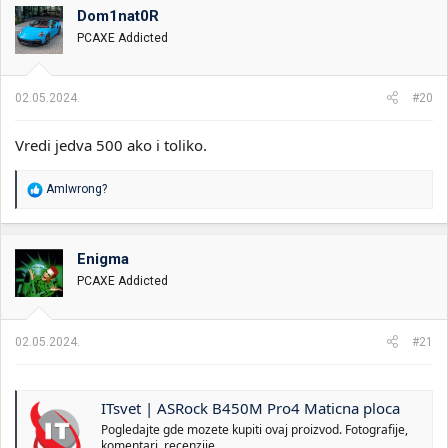
Dom1nat0R
PCAXE Addicted
02.05.2024.
#20
Vredi jedva 500 ako i toliko.
R
AmIwrong?
e
a
g
o
Enigma
v
PCAXE Addicted
a
n
j
a
02.05.2024.
#21
:
ITsvet | ASRock B450M Pro4 Maticna ploca
Pogledajte gde mozete kupiti ovaj proizvod. Fotografije,
komentari, recenzije.