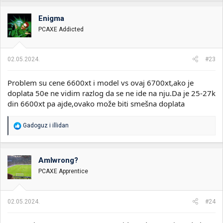
Enigma
PCAXE Addicted
02.05.2024.
#23
Problem su cene 6600xt i model vs ovaj 6700xt,ako je
doplata 50e ne vidim razlog da se ne ide na nju.Da je 25-27k
din 6600xt pa ajde,ovako može biti smešna doplata
R
Gadoguz
i
illidan
e
a
g
o
AmIwrong?
v
PCAXE Apprentice
a
n
j
a
02.05.2024.
#24
: