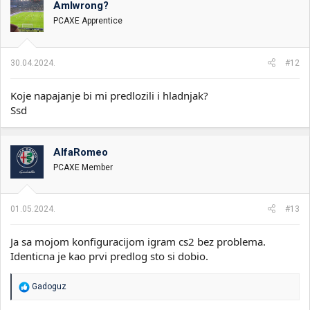
o
AmIwrong?
v
PCAXE Apprentice
a
n
j
a
30.04.2024.
#12
:
Koje napajanje bi mi predlozili i hladnjak?
Ssd
AlfaRomeo
PCAXE Member
01.05.2024.
#13
Ja sa mojom konfiguracijom igram cs2 bez problema.
Identicna je kao prvi predlog sto si dobio.
R
Gadoguz
e
a