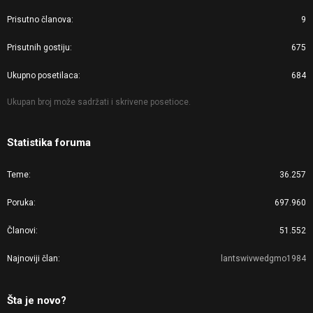
Prisutno članova
9
Prisutnih gostiju
675
Ukupno posetilaca
684
Ukupan broj može sadržati i skrivene posetioce.
Statistika foruma
Teme
36.257
Poruka
697.960
Članovi
51.552
Najnoviji član
lantswivwedgmo1984
Šta je novo?