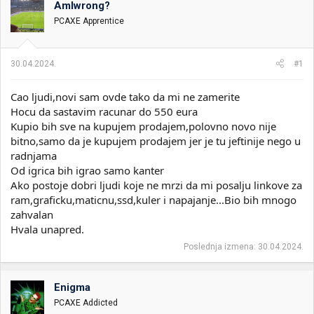
AmIwrong?
i
o
k
k
PCAXE Apprentice
t
r
e
e
m
t
30.04.2024.
#1
e
a
n
Cao ljudi,novi sam ovde tako da mi ne zamerite
j
a
Hocu da sastavim racunar do 550 eura
Kupio bih sve na kupujem prodajem,polovno novo nije
bitno,samo da je kupujem prodajem jer je tu jeftinije nego u
radnjama
Od igrica bih igrao samo kanter
Ako postoje dobri ljudi koje ne mrzi da mi posalju linkove za
ram,graficku,maticnu,ssd,kuler i napajanje...Bio bih mnogo
zahvalan
Hvala unapred.
Poslednja izmena:
30.04.2024.
Enigma
PCAXE Addicted