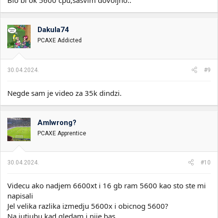
Bio bi ok 5600 cpu,sasvim dovoljno..
Dakula74
PCAXE Addicted
30.04.2024.
#9
Negde sam je video za 35k dindzi.
AmIwrong?
PCAXE Apprentice
30.04.2024.
#10
Videcu ako nadjem 6600xt i 16 gb ram 5600 kao sto ste mi
napisali
Jel velika razlika izmedju 5600x i obicnog 5600?
Na jutjubu kad gledam i nije bas.