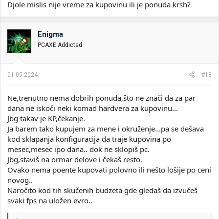
Djole mislis nije vreme za kupovinu ili je ponuda krsh?
Enigma
PCAXE Addicted
01.05.2024.
#18
Ne,trenutno nema dobrih ponuda,što ne znači da za par
dana ne iskoči neki komad hardvera za kupovinu...
Jbg takav je KP,čekanje.
Ja barem tako kupujem za mene i okruženje...pa se dešava
kod sklapanja konfiguracija da traje kupovina po
mesec,mesec ipo dana.. dok ne sklopiš pc.
Jbg,staviš na ormar delove i čekaš resto.
Ovako nema poente kupovati polovno ili nešto lošije po ceni
novog..
Naročito kod tih skučenih budzeta gde gledaš da izvučeš
svaki fps na uložen evro..