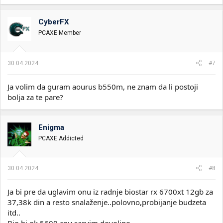
CyberFX
PCAXE Member
30.04.2024.
#7
Ja volim da guram aourus b550m, ne znam da li postoji
bolja za te pare?
Enigma
PCAXE Addicted
30.04.2024.
#8
Ja bi pre da uglavim onu iz radnje biostar rx 6700xt 12gb za
37,38k din a resto snalaženje..polovno,probijanje budzeta
itd..