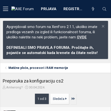
PRIJAVA
REGISTRACIJA
Apgrejdovali smo forum na XenForo 2.1.1, ukoliko imate
predloga vezanih za izgled ili funkcionalnost foruma, ili
ukoliko naletite na neki problem, javite nam
OVDE
DEFINISALI SMO PRAVILA FORUMA. Pročitajte ih,
pojaviće se automatski kada krenete da čitate nešto!
Matične ploče, procesori i RAM memorije
Preporuka za konfiguraciju cs2
Z
D
AmIwrong?
30.04.2024.
a
a
č
t
Poslednja
1 od 3
Sledeća
e
u
t
m
n
p