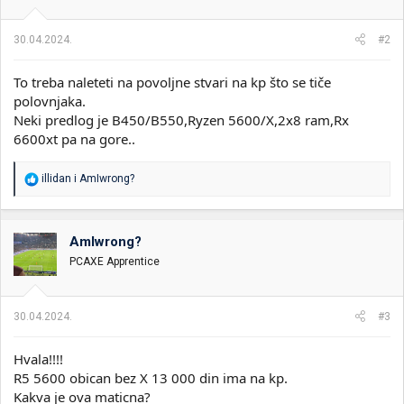
30.04.2024.
#2
To treba naleteti na povoljne stvari na kp što se tiče
polovnjaka.
Neki predlog je B450/B550,Ryzen 5600/X,2x8 ram,Rx
6600xt pa na gore..
R
illidan
i
AmIwrong?
e
a
g
o
AmIwrong?
v
PCAXE Apprentice
a
n
j
a
30.04.2024.
#3
:
Hvala!!!!
R5 5600 obican bez X 13 000 din ima na kp.
Kakva je ova maticna?