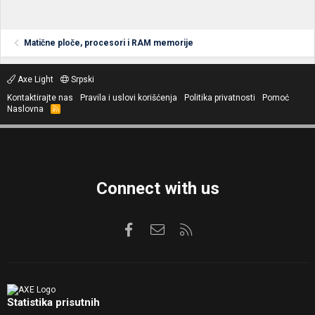
Matične ploče, procesori i RAM memorije
Axe Light
Srpski
Kontaktirajte nas
Pravila i uslovi korišćenja
Politika privatnosti
Pomoć
Naslovna
R
S
S
Connect with us
Facebook
Kontaktirajte nas
RSS
Statistika prisutnih