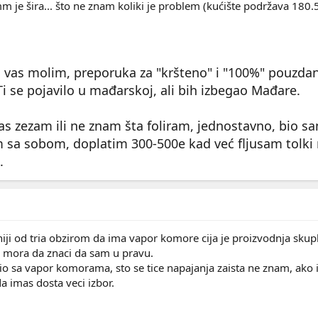
m je šira... što ne znam koliki je problem (kućište podržava 1
 vas molim, preporuka za "kršteno" i "100%" pouzdan
 se pojavilo u mađarskoj, ali bih izbegao Mađare.
as zezam ili ne znam šta foliram, jednostavno, bio s
m sa sobom, doplatim 300-500e kad već fljusam tolki
.
iji od tria obzirom da ima vapor komore cija je proizvodnja skuplj
e mora da znaci da sam u pravu.
rio sa vapor komorama, sto se tice napajanja zaista ne znam, ako
 imas dosta veci izbor.