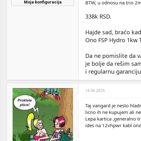
BTW, u odnosu na trio 2m
Moja konfiguracija
CPU & cooler:
Ryzen 9 7950x + Arctic III
360
338k RSD.
Motherboard:
MSI B650 MAG Tomahawk
Hajde sad, braćo kad
Wifi
Ono FSP Hydro 1kw Ti
RAM:
2x32GB Kingston DDR5
6000MHz
Da ne pomislite da v
VGA & cooler:
RTX 5090 Gigabyte Aorus
je bolje da rešim sa
Master
i regularnu garanciju
Display:
AOC 31.5" U32U3CV
HDD:
KC3000 2TB + 1TB + Crucial
16.06.2025.
P3 500, 2 HDD od po 4TB
(WD - RED i Blue) Kingston
SSD 240GB
Taj vangard je nesto hladn
licno ih ne kupujem ali n
Sound:
Microlab Solo 6c+Audient
Lepa kartica ,generalno t
ID14 MKII
ides na 12vhpwr kabl onda
Case:
Lian Li Lancool 216 argb
PSU:
FSP 1350W Platinum