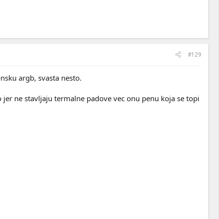
#129
ponsku argb, svasta nesto.
o jer ne stavljaju termalne padove vec onu penu koja se topi