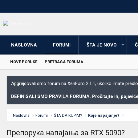
NASLOVNA
FORUMI
ŠTA JE NOVO
Č
NOVE PORUKE
PRETRAGA FORUMA
Apgrejdovali smo forum na XenForo 2.1.1, ukoliko imate predloga
DEFINISALI SMO PRAVILA FORUMA. Pročitajte ih, pojaviće 
Naslovna
Forumi
ŠTA DA KUPIM?
Koje napajanje?
Препорука напајања за RTX 5090?