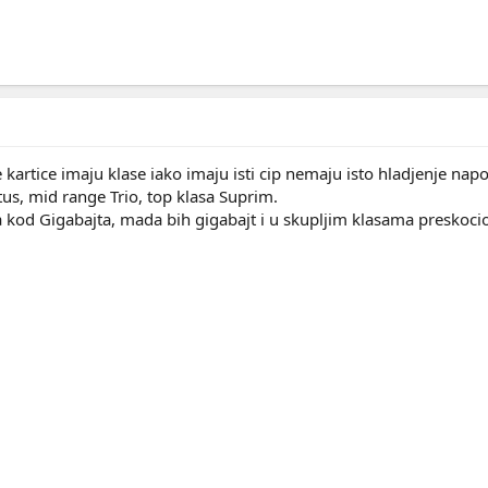
sve kartice imaju klase iako imaju isti cip nemaju isto hladjenje na
tus, mid range Trio, top klasa Suprim.
sa kod Gigabajta, mada bih gigabajt i u skupljim klasama preskoci