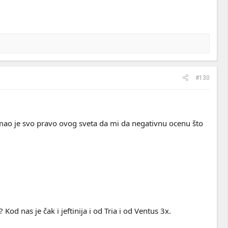
#130
imao je svo pravo ovog sveta da mi da negativnu ocenu što
od nas je čak i jeftinija i od Tria i od Ventus 3x.