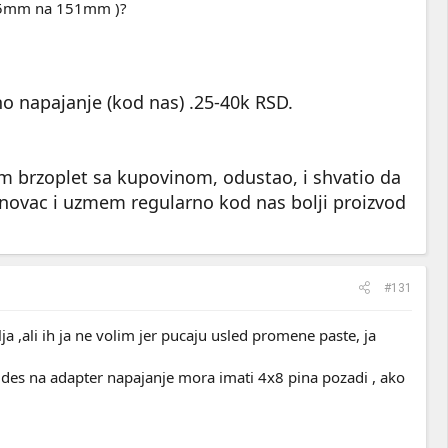
80.5mm na 151mm )?
o napajanje (kod nas) .25-40k RSD.
am brzoplet sa kupovinom, odustao, i shvatio da
 novac i uzmem regularno kod nas bolji proizvod
#131
a ,ali ih ja ne volim jer pucaju usled promene paste, ja
 ides na adapter napajanje mora imati 4x8 pina pozadi , ako