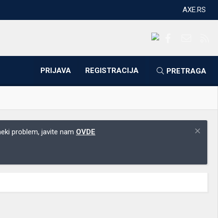
AXE.RS
Facebook
Kontakti
RS
PRIJAVA
REGISTRACIJA
PRETRAGA
 neki problem, javite nam
OVDE