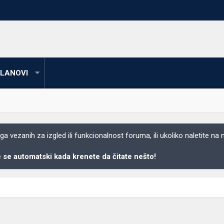
LANOVI
 vezanih za izgled ili funkcionalnost foruma, ili ukoliko naletite na
se automatski kada krenete da čitate nešto!