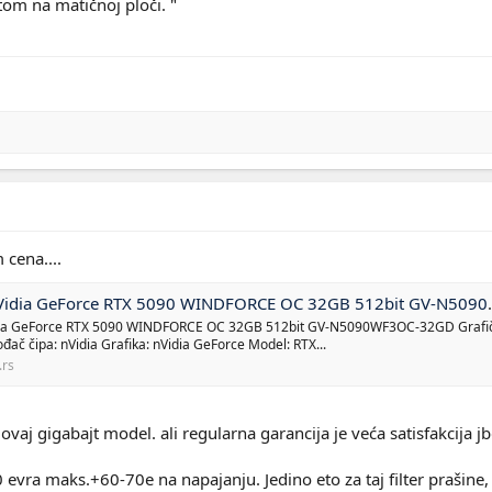
otom na matičnoj ploči. "
 cena....
dia GeForce RTX 5090 WINDFORCE OC 32GB 512bit GV-N5090WF3OC-32GD
a GeForce RTX 5090 WINDFORCE OC 32GB 512bit GV-N5090WF3OC-32GD Grafič
đač čipa: nVidia Grafika: nVidia GeForce Model: RTX...
.rs
aj gigabajt model. ali regularna garancija je veća satisfakcija jb
evra maks.+60-70e na napajanju. Jedino eto za taj filter prašine