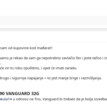
o sam od kupovine kod mađara!!!
amo je rekao da sam ga nepotrebno zavlačio što i jeste tačno i 
.
će on tu robu opušteno, i opet će imati zaradu.
ugo i sigurnije napajanje = to jest manje brige i razmišljanja.
090 VANGUARD 32G
kula74
u odnosu na Trio, Vanguard bi trebalo da je bolja izvedba? K