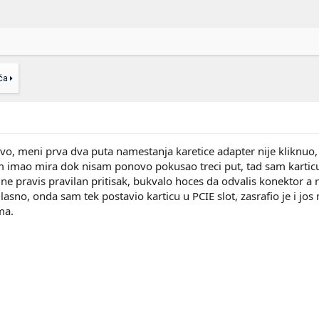
ća
ustvo, meni prva dva puta namestanja karetice adapter nije kliknu
 imao mira dok nisam ponovo pokusao treci put, tad sam karticu d
 ne pravis pravilan pritisak, bukvalo hoces da odvalis konektor a 
glasno, onda sam tek postavio karticu u PCIE slot, zasrafio je i j
ma.