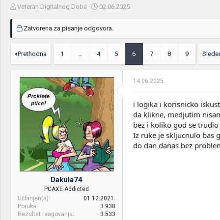
Z
D
Veteran Digitalnog Doba
02.06.2025.
a
a
č
t
Zatvorena za pisanje odgovora.
e
u
t
m
n
p
Prethodna
1
...
4
5
6
7
8
9
Slede
i
o
k
k
t
r
14.06.2025.
e
e
m
t
i logika i korisnicko isk
e
a
n
da klikne, medjutim nisam
j
bez i koliko god se trudio
a
Iz ruke je skljucnulo bas 
do dan danas bez proble
Dakula74
PCAXE Addicted
Učlanjen(a)
01.12.2021.
Poruka
3.938
Rezultat reagovanja
3.533