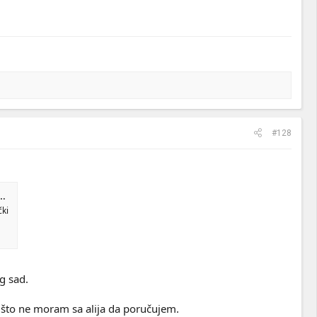
#128
ki
g sad.
, što ne moram sa alija da poručujem.