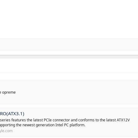
ke opreme
RO(ATX3.1)
eries features the latest PCIe connector and conforms to the latest ATX12V
pporting the newest generation Intel PC platform.
tyle.com