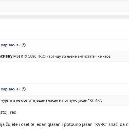
napisao(la):
есивну
MSI RTX 5090 TRIO картицу из њене антистатичке кесе.
napisao(la):
чујете и не осетите један гласан и потпуно јасан "КЛИК".
stoji red:
a čujete i osetite jedan glasan i potpuno jasan "KVRC" znači da n