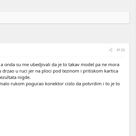
#126
o, a onda su me ubedjivali da je to takav model pa ne mora
rzao u ruci jer na ploci pod tezinom i pritiskom kartica
rezultata nigde.
os malo rukom pogurao konektor cisto da potvrdim i to je to