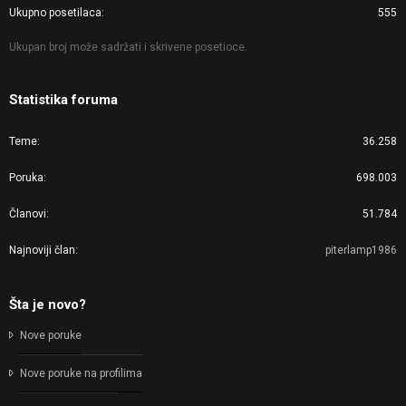
Ukupno posetilaca
555
Ukupan broj može sadržati i skrivene posetioce.
Statistika foruma
Teme
36.258
Poruka
698.003
Članovi
51.784
Najnoviji član
piterlamp1986
Šta je novo?
Nove poruke
Nove poruke na profilima