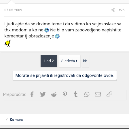
07.05.2009.
#25
Ljudi ajde da se drzimo teme i da vidimo ko se joshslaze sa
thx modom a ko ne
Ne bilo vam zapovedjeno napishtite i
komentar tj obrazlozenje
Poslednja
1 od 2
Sledeća
Morate se prijaviti ili registrovati da odgovorite ovde.
Facebook
Twitter
Reddit
Pinterest
Tumblr
WhatsApp
Imejl
Link
Preporučite:
Komuna