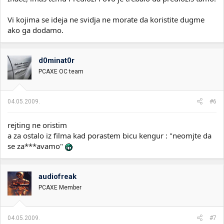
Vi kojima se ideja ne svidja ne morate da koristite dugme
ako ga dodamo.
d0minat0r
PCAXE OC team
04.05.2009.
#6
rejting ne oristim
a za ostalo iz filma kad porastem bicu kengur : "neomjte da
se za***avamo"
audiofreak
PCAXE Member
04.05.2009.
#7