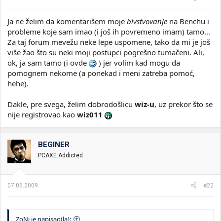
Ja ne želim da komentarišem moje
bivstvovanje
na Benchu i
probleme koje sam imao (i još ih povremeno imam) tamo...
Za taj forum mevežu neke lepe uspomene, tako da mi je još
više žao što su neki moji postupci pogrešno tumačeni. Ali,
ok, ja sam tamo (i ovde
) jer volim kad mogu da
pomognem nekome (a ponekad i meni zatreba pomoć,
hehe).
Dakle, pre svega, želim dobrodošlicu
wiz-u
, uz prekor što se
nije registrovao kao
wiz011
BEGINER
PCAXE Addicted
07.05.2009.
#22
ZoNi je napisao(la):