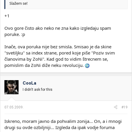
Slažem se!
+1
Ovo gore čisto ako neko ne zna kako izgledaju spam
poruke. :p
Inače, ova poruka nije bez smisla. Smisao je da skine
"svetiljku" sa index strane, pored koje piše "Poziv svim
članovima by ZoNi". Kad god to vidim štrecnem se,
pomislim da ZoNi diže neku revoluciju.
CooLa
I didn't ask for this
07.05.2009.
#19
Iskreno, moram javno da pohvalim zonija... On, a i mnogi
drugi su ovde ozbiljniji... Izgleda da ipak vodje foruma