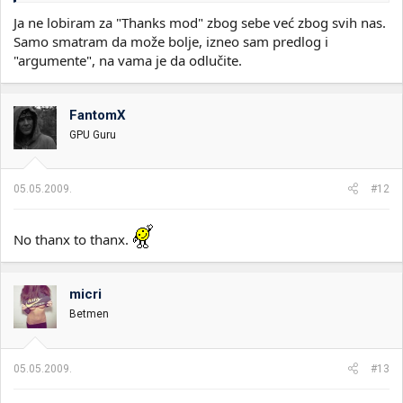
Ja ne lobiram za "Thanks mod" zbog sebe već zbog svih nas.
Samo smatram da može bolje, izneo sam predlog i
"argumente", na vama je da odlučite.
FantomX
GPU Guru
05.05.2009.
#12
No thanx to thanx.
micri
Betmen
05.05.2009.
#13