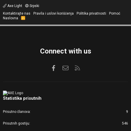
Axe Light
Srpski
Kontaktirajte nas
Pravila i uslovi korišćenja
Politika privatnosti
Pomoć
Naslovna
R
S
S
Connect with us
Facebook
Kontaktirajte nas
RSS
Statistika prisutnih
Prisutno članova
9
Prisutnih gostiju
546