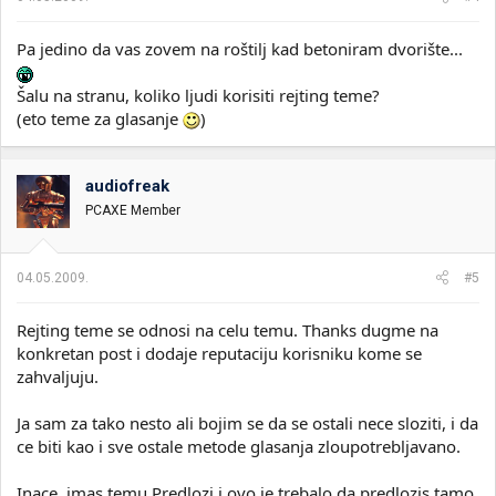
Pa jedino da vas zovem na roštilj kad betoniram dvorište...
Šalu na stranu, koliko ljudi korisiti rejting teme?
(eto teme za glasanje
)
audiofreak
PCAXE Member
04.05.2009.
#5
Rejting teme se odnosi na celu temu. Thanks dugme na
konkretan post i dodaje reputaciju korisniku kome se
zahvaljuju.
Ja sam za tako nesto ali bojim se da se ostali nece sloziti, i da
ce biti kao i sve ostale metode glasanja zloupotrebljavano.
Inace, imas temu Predlozi i ovo je trebalo da predlozis tamo.