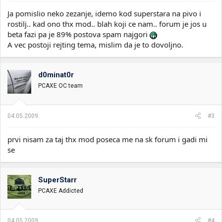
Ja pomislio neko zezanje, idemo kod superstara na pivo i
rostilj.. kad ono thx mod.. blah koji ce nam.. forum je jos u
beta fazi pa je 89% postova spam najgori
A vec postoji rejting tema, mislim da je to dovoljno.
d0minat0r
PCAXE OC team
04.05.2009.
#3
prvi nisam za taj thx mod poseca me na sk forum i gadi mi
se
SuperStarr
PCAXE Addicted
04.05.2009.
#4