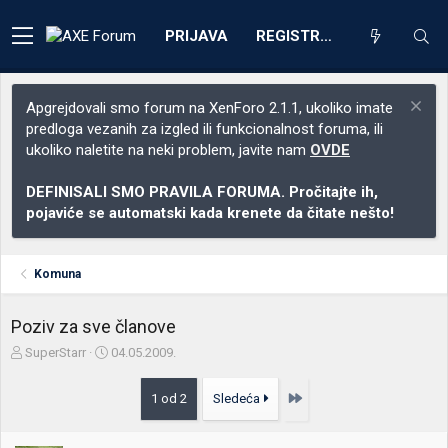
PRIJAVA
REGISTRACIJA
Apgrejdovali smo forum na XenForo 2.1.1, ukoliko imate
predloga vezanih za izgled ili funkcionalnost foruma, ili
ukoliko naletite na neki problem, javite nam
OVDE
DEFINISALI SMO PRAVILA FORUMA. Pročitajte ih,
pojaviće se automatski kada krenete da čitate nešto!
Komuna
Poziv za sve članove
Z
D
SuperStarr
04.05.2009.
a
a
č
t
Poslednja
1 od 2
Sledeća
e
u
t
m
n
p