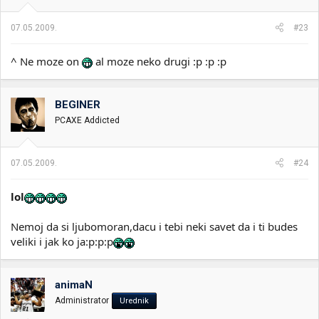
07.05.2009.
#23
^ Ne moze on
al moze neko drugi :p :p :p
BEGINER
PCAXE Addicted
07.05.2009.
#24
lol
Nemoj da si ljubomoran,dacu i tebi neki savet da i ti budes
veliki i jak ko ja:p:p:p
animaN
Administrator
Urednik