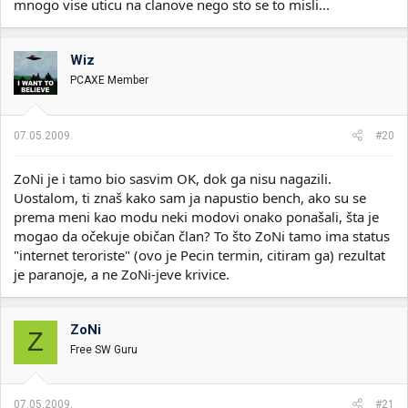
mnogo vise uticu na clanove nego sto se to misli...
Wiz
PCAXE Member
07.05.2009.
#20
ZoNi je i tamo bio sasvim OK, dok ga nisu nagazili.
Uostalom, ti znaš kako sam ja napustio bench, ako su se
prema meni kao modu neki modovi onako ponašali, šta je
mogao da očekuje običan član? To što ZoNi tamo ima status
"internet teroriste" (ovo je Pecin termin, citiram ga) rezultat
je paranoje, a ne ZoNi-jeve krivice.
ZoNi
Z
Free SW Guru
07.05.2009.
#21