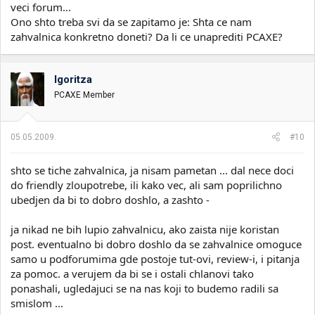
veci forum...
Ono shto treba svi da se zapitamo je: Shta ce nam
zahvalnica konkretno doneti? Da li ce unaprediti PCAXE?
Igoritza
PCAXE Member
05.05.2009.
#10
shto se tiche zahvalnica, ja nisam pametan ... dal nece doci
do friendly zloupotrebe, ili kako vec, ali sam poprilichno
ubedjen da bi to dobro doshlo, a zashto -
ja nikad ne bih lupio zahvalnicu, ako zaista nije koristan
post. eventualno bi dobro doshlo da se zahvalnice omoguce
samo u podforumima gde postoje tut-ovi, review-i, i pitanja
za pomoc. a verujem da bi se i ostali chlanovi tako
ponashali, ugledajuci se na nas koji to budemo radili sa
smislom ...