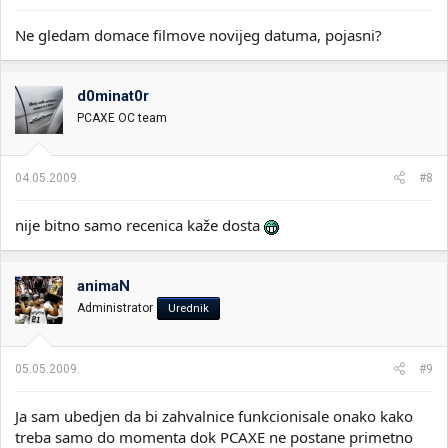
Ne gledam domace filmove novijeg datuma, pojasni?
d0minat0r
PCAXE OC team
04.05.2009.
#8
nije bitno samo recenica kaže dosta
animaN
Administrator
Urednik
05.05.2009.
#9
Ja sam ubedjen da bi zahvalnice funkcionisale onako kako
treba samo do momenta dok PCAXE ne postane primetno