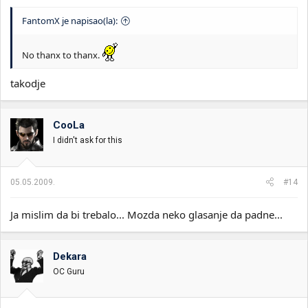
FantomX je napisao(la):
No thanx to thanx.
takodje
CooLa
I didn't ask for this
05.05.2009.
#14
Ja mislim da bi trebalo... Mozda neko glasanje da padne...
Dekara
OC Guru