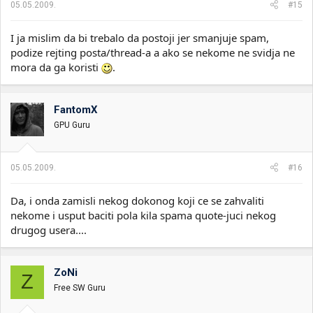
05.05.2009.
#15
I ja mislim da bi trebalo da postoji jer smanjuje spam,
podize rejting posta/thread-a a ako se nekome ne svidja ne
mora da ga koristi
.
FantomX
GPU Guru
05.05.2009.
#16
Da, i onda zamisli nekog dokonog koji ce se zahvaliti
nekome i usput baciti pola kila spama quote-juci nekog
drugog usera....
ZoNi
Z
Free SW Guru