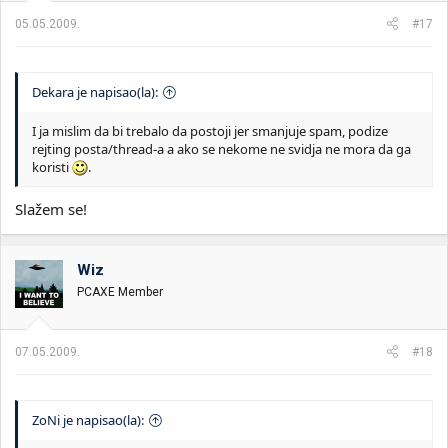
05.05.2009.
#17
Dekara je napisao(la):
I ja mislim da bi trebalo da postoji jer smanjuje spam, podize
rejting posta/thread-a a ako se nekome ne svidja ne mora da ga
koristi
.
Slažem se!
Wiz
PCAXE Member
07.05.2009.
#18
ZoNi je napisao(la):