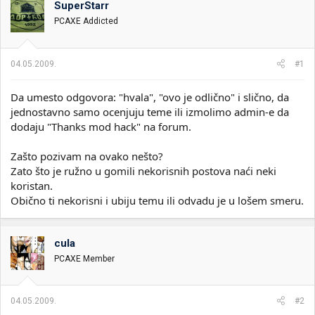
SuperStarr
i
o
k
k
PCAXE Addicted
t
r
e
e
m
t
04.05.2009.
#1
e
a
n
Da umesto odgovora: "hvala", "ovo je odlično" i slično, da
j
a
jednostavno samo ocenjuju teme ili izmolimo admin-e da
dodaju "Thanks mod hack" na forum.
Zašto pozivam na ovako nešto?
Zato što je ružno u gomili nekorisnih postova naći neki
koristan.
Obično ti nekorisni i ubiju temu ili odvadu je u lošem smeru.
cula
PCAXE Member
04.05.2009.
#2