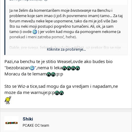
Ja ne želim da komentarišem moje
bivstvovanje
na Benchu i
probleme koje sam imao (i još ih povremeno imam) tamo... Za taj
forum mevežu neke lepe uspomene, tako da mi je još više žao
što su neki moji postupci pogrešno tumačeni. Ali, ok, ja sam
tamo (i ovde
) jer volim kad mogu da pomognem nekome (a
ponekad i meni zatreba pomoć, hehe).
Dakle, pre svega, želim dobrodošlicu
wiz-u
, uz prekor što se nije
Kliknite za proširenje...
registrovao kao
wiz011
Pazi,na benchu te je stitio Weasel,ovde ako budes bio
"bezobrazan
",nema ti leka
Moracu da te lemam
:p:p
Sto se Wiz-a tice,sad mogu da ga vredjam i napadam,ne
moze da me warnuje:p:p
Shiki
PCAXE OC team