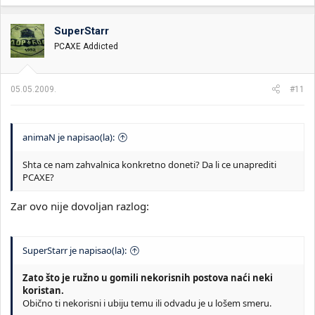
SuperStarr
PCAXE Addicted
05.05.2009.
#11
animaN je napisao(la):
Shta ce nam zahvalnica konkretno doneti? Da li ce unaprediti
PCAXE?
Zar ovo nije dovoljan razlog:
SuperStarr je napisao(la):
Zato što je ružno u gomili nekorisnih postova naći neki
koristan.
Obično ti nekorisni i ubiju temu ili odvadu je u lošem smeru.