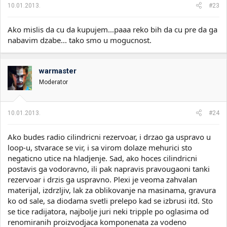
10.01.2013.
#23
Ako mislis da cu da kupujem...paaa reko bih da cu pre da ga
nabavim dzabe... tako smo u mogucnost.
warmaster
Moderator
10.01.2013.
#24
Ako budes radio cilindricni rezervoar, i drzao ga uspravo u
loop-u, stvarace se vir, i sa virom dolaze mehurici sto
negaticno utice na hladjenje. Sad, ako hoces cilindricni
postavis ga vodoravno, ili pak napravis pravougaoni tanki
rezervoar i drzis ga uspravno. Plexi je veoma zahvalan
materijal, izdrzljiv, lak za oblikovanje na masinama, gravura
ko od sale, sa diodama svetli prelepo kad se izbrusi itd. Sto
se tice radijatora, najbolje juri neki tripple po oglasima od
renomiranih proizvodjaca komponenata za vodeno