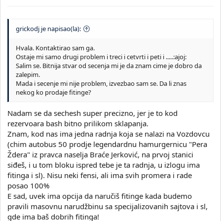
grickodj je napisao(la):
Hvala. Kontaktirao sam ga.
Ostaje mi samo drugi problem i treci i cetvrti i peti i .....:ajoj:
Salim se. Bitnija stvar od secenja mi je da znam cime je dobro da
zalepim.
Mada i secenje mi nije problem, izvezbao sam se. Da li znas
nekog ko prodaje fitinge?
Nadam se da sechesh super precizno, jer je to kod
rezervoara bash bitno prilikom sklapanja.
Znam, kod nas ima jedna radnja koja se nalazi na Vozdovcu
(chim autobus 50 prodje legendardnu hamurgernicu "Pera
Ždera" iz pravca naselja Braće Jerković, na prvoj stanici
siđeš, i u tom bloku ispred tebe je ta radnja, u izlogu ima
fitinga i sl). Nisu neki fensi, ali ima svih promera i rade
posao 100%
E sad, uvek ima opcija da naručiš fitinge kada budemo
pravili masovnu narudžbinu sa specijalizovanih sajtova i sl,
gde ima baš dobrih fitinga!