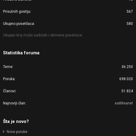
Prisutnih gostiju
567
Ukupno posetilaca
580
Ukupan broj može sadržati i skrivene posetioce.
Statistika foruma
Teme
36.250
Poruka
698.020
Članovi
51.824
Najnoviji član
ea88eanet
Šta je novo?
Nove poruke