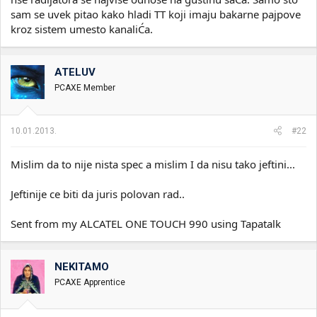
sam se uvek pitao kako hladi TT koji imaju bakarne pajpove
kroz sistem umesto kanaliĆa.
ATELUV
PCAXE Member
10.01.2013.
#22
Mislim da to nije nista spec a mislim I da nisu tako jeftini...
Jeftinije ce biti da juris polovan rad..
Sent from my ALCATEL ONE TOUCH 990 using Tapatalk
NEKITAMO
PCAXE Apprentice