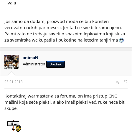
Hvala
Jos samo da dodam, proizvod moda ce biti koristen
verovatno nekih par meseci. Jer tad ce sve biti zamenjeno.
Pa mi zato ne trebaju saveti o snaznim lepkovima koji sluza
za svemirska wc kupatila i pukotine na letecim tanjirima
animaN
Administrator
Urednik
08.01.2013.
#2
Kontaktiraj warmaster-a sa foruma, on ima pristup CNC
mašini koja seče pleksi, a ako imaš pleksi već, ruke neće biti
skupe.