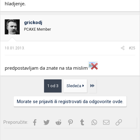
hladjenje.
grickodj
PCAXE Member
10.01.2013.
#25
predpostavljam da znate na sta mislim
Poslednja
1 od 3
Sledeća
Morate se prijaviti ili registrovati da odgovorite ovde.
Facebook
Twitter
Reddit
Pinterest
Tumblr
WhatsApp
Imejl
Link
Preporučite: