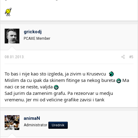
grickodj
PCAXE Member
08.01.2013.
#5
To bas i nije kao sto izgleda, ja zivim u Krusevcu
Mislim da cu ipak da skinem fitinge sa nekog bureta
Ma
naci ce se neste, valjda
Sad jurim da zamenim grafu. Pa rezeorvar u medju
vremenu. Jer mi od velicine grafike zavisi i tank
animaN
Administrator
Urednik