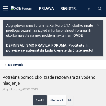
PRIJAVA
REGISTRACIJA
Apgrejdovali smo forum na XenForo 2.1.1, ukoliko imate
predloga vezanih za izgled ili funkcionalnost foruma, ili
ukoliko naletite na neki problem, javite nam
OVDE
DEFINISALI SMO PRAVILA FORUMA. Pročitajte ih,
pojaviće se automatski kada krenete da čitate nešto!
Modovanje
Potrebna pomoc oko izrade rezoarvara za vodeno
hladjenje
Z
D
grickodj
07.01.2013.
a
a
č
t
Poslednja
1 od 3
Sledeća
e
u