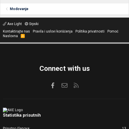
Modovanje
Axe Light
Srpski
Kontaktirajte nas
Pravila i uslovi korišćenja
Politika privatnosti
Pomoć
Naslovna
R
S
S
Connect with us
Facebook
Kontaktirajte nas
RSS
Statistika prisutnih
Prisutno članova
13