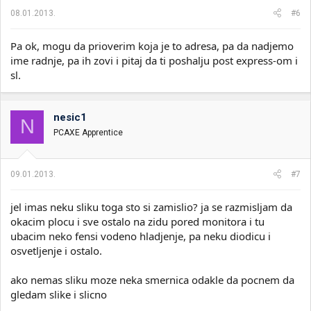
08.01.2013.
#6
Pa ok, mogu da prioverim koja je to adresa, pa da nadjemo
ime radnje, pa ih zovi i pitaj da ti poshalju post express-om i
sl.
nesic1
N
PCAXE Apprentice
09.01.2013.
#7
jel imas neku sliku toga sto si zamislio? ja se razmisljam da
okacim plocu i sve ostalo na zidu pored monitora i tu
ubacim neko fensi vodeno hladjenje, pa neku diodicu i
osvetljenje i ostalo.
ako nemas sliku moze neka smernica odakle da pocnem da
gledam slike i slicno