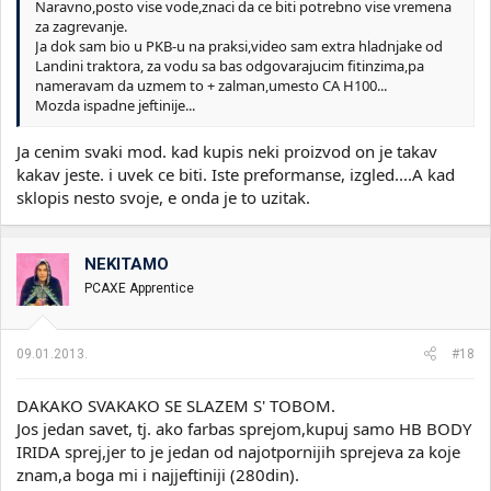
Naravno,posto vise vode,znaci da ce biti potrebno vise vremena
za zagrevanje.
Ja dok sam bio u PKB-u na praksi,video sam extra hladnjake od
Landini traktora, za vodu sa bas odgovarajucim fitinzima,pa
nameravam da uzmem to + zalman,umesto CA H100...
Mozda ispadne jeftinije...
Ja cenim svaki mod. kad kupis neki proizvod on je takav
kakav jeste. i uvek ce biti. Iste preformanse, izgled....A kad
sklopis nesto svoje, e onda je to uzitak.
NEKITAMO
PCAXE Apprentice
09.01.2013.
#18
DAKAKO SVAKAKO SE SLAZEM S' TOBOM.
Jos jedan savet, tj. ako farbas sprejom,kupuj samo HB BODY
IRIDA sprej,jer to je jedan od najotpornijih sprejeva za koje
znam,a boga mi i najjeftiniji (280din).