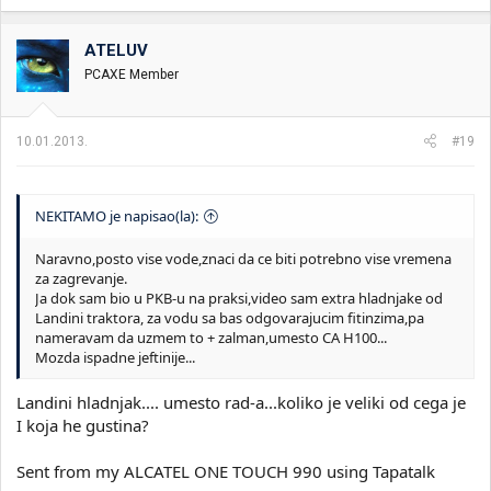
ATELUV
PCAXE Member
10.01.2013.
#19
NEKITAMO je napisao(la):
Naravno,posto vise vode,znaci da ce biti potrebno vise vremena
za zagrevanje.
Ja dok sam bio u PKB-u na praksi,video sam extra hladnjake od
Landini traktora, za vodu sa bas odgovarajucim fitinzima,pa
nameravam da uzmem to + zalman,umesto CA H100...
Mozda ispadne jeftinije...
Landini hladnjak.... umesto rad-a...koliko je veliki od cega je
I koja he gustina?
Sent from my ALCATEL ONE TOUCH 990 using Tapatalk