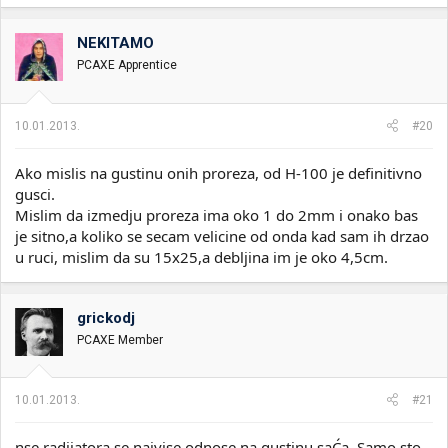
NEKITAMO
PCAXE Apprentice
10.01.2013.
#20
Ako mislis na gustinu onih proreza, od H-100 je definitivno
gusci.
Mislim da izmedju proreza ima oko 1 do 2mm i onako bas
je sitno,a koliko se secam velicine od onda kad sam ih drzao
u ruci, mislim da su 15x25,a debljina im je oko 4,5cm.
grickodj
PCAXE Member
10.01.2013.
#21
nse radijatora se najvise odnose na gustinu saĆa. Samo sto