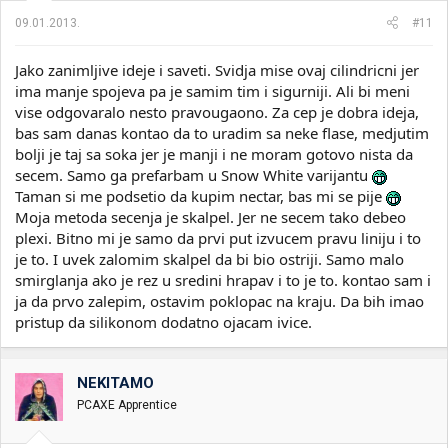
09.01.2013.
#11
Jako zanimljive ideje i saveti. Svidja mise ovaj cilindricni jer
ima manje spojeva pa je samim tim i sigurniji. Ali bi meni
vise odgovaralo nesto pravougaono. Za cep je dobra ideja,
bas sam danas kontao da to uradim sa neke flase, medjutim
bolji je taj sa soka jer je manji i ne moram gotovo nista da
secem. Samo ga prefarbam u Snow White varijantu
Taman si me podsetio da kupim nectar, bas mi se pije
Moja metoda secenja je skalpel. Jer ne secem tako debeo
plexi. Bitno mi je samo da prvi put izvucem pravu liniju i to
je to. I uvek zalomim skalpel da bi bio ostriji. Samo malo
smirglanja ako je rez u sredini hrapav i to je to. kontao sam i
ja da prvo zalepim, ostavim poklopac na kraju. Da bih imao
pristup da silikonom dodatno ojacam ivice.
NEKITAMO
PCAXE Apprentice