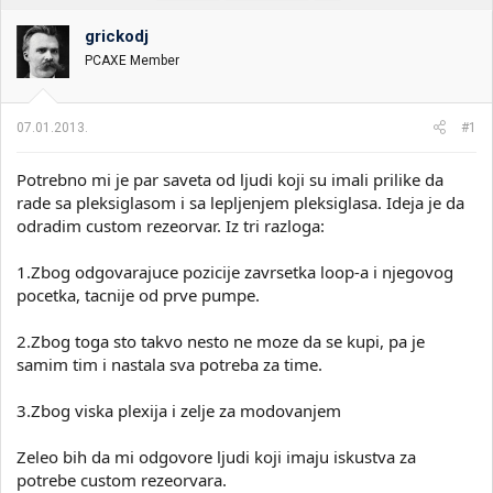
t
m
n
p
grickodj
i
o
k
k
PCAXE Member
t
r
e
e
m
t
07.01.2013.
#1
e
a
n
Potrebno mi je par saveta od ljudi koji su imali prilike da
j
a
rade sa pleksiglasom i sa lepljenjem pleksiglasa. Ideja je da
odradim custom rezeorvar. Iz tri razloga:
1.Zbog odgovarajuce pozicije zavrsetka loop-a i njegovog
pocetka, tacnije od prve pumpe.
2.Zbog toga sto takvo nesto ne moze da se kupi, pa je
samim tim i nastala sva potreba za time.
3.Zbog viska plexija i zelje za modovanjem
Zeleo bih da mi odgovore ljudi koji imaju iskustva za
potrebe custom rezeorvara.