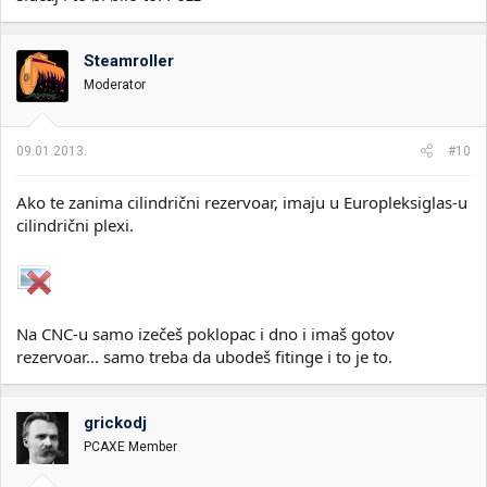
Steamroller
Moderator
09.01.2013.
#10
Ako te zanima cilindrični rezervoar, imaju u Europleksiglas-u
cilindrični plexi.
Na CNC-u samo izečeš poklopac i dno i imaš gotov
rezervoar... samo treba da ubodeš fitinge i to je to.
grickodj
PCAXE Member