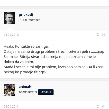
grickodj
PCAXE Member
08.01.2013.
#3
Hvala. Kontaktirao sam ga.
Ostaje mi samo drugi problem i treci i cetvrti i peti i .....:ajoj:
Salim se. Bitnija stvar od secenja mi je da znam cime je
dobro da zalepim.
Mada i secenje mi nije problem, izvezbao sam se. Da li znas
nekog ko prodaje fitinge?
animaN
Administrator
Urednik
08.01.2013.
#4