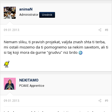
animaN
Administrator
Urednik
09.01.2013.
#8
Nemam sliku, ti pravish projekat, valjda znash shta ti terba,
mi ostali mozemo da ti pomognemo sa nekim savetom, ali ti
si taj koji mora da gurne "grudvu" niz brdo
NEKITAMO
PCAXE Apprentice
09.01.2013.
#9