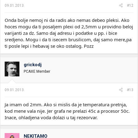
09.01.2013.
#12
Onda bolje nemoj ni da radis ako nemas debeo pleksi. Ako
hoces mogu da ti posaljem plexi od 2,5mm u providno beloj
varijanti za dz. Samo daj adresu i podatke u pp. i bice
sredjeno. Mogu i da ti isecem brusilicom, daj samo mere,pa
ti posle lepi i hebavaj se oko ostalog. Pozz
grickodj
PCAXE Member
09.01.2013.
#13
Ja imam od 2mm. Ako si mislis da je temperatura pretnja,
kod mene vala nije. Jer grafa ne prelazi 45c a procesor 50c.
Inace, ohladjena voda dolazi u taj rezeorvar.
NEKITAMO