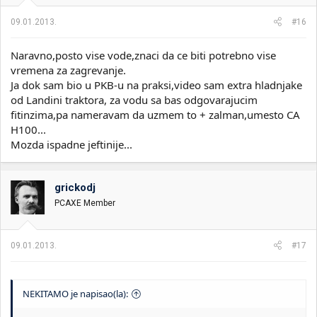
09.01.2013.
#16
Naravno,posto vise vode,znaci da ce biti potrebno vise
vremena za zagrevanje.
Ja dok sam bio u PKB-u na praksi,video sam extra hladnjake
od Landini traktora, za vodu sa bas odgovarajucim
fitinzima,pa nameravam da uzmem to + zalman,umesto CA
H100...
Mozda ispadne jeftinije...
grickodj
PCAXE Member
09.01.2013.
#17
NEKITAMO je napisao(la):