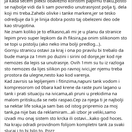
Ja kada secem pleksi obavezno koristim papirnu traku,posto
se najbolje vidi da li sam povredio unutrasnjost polja tj. dela
koji mi treba.Zahebi olivke i tanke markere,jer se tesko
odredjuje da li je linija dobra posto taj obelezeni deo ode
kao strugotina.
Ne znam koliko je to efikasno,ali mi je u planu da stranice
lepim prvo super lepkom da ih fiksira,pa onim silikonom sto
se topi u pistolju (ako neko ima bolji predlog...).
Gornju stranicu ostavi za kraj i ona po pravilu bi trebalo da
bude manja za 1mm po duzini i sirini od donje,jer kod nje
nemozes da lepis sa unutrasnje. Ovih 1mm su tu iz razloga
sto nemozes da lijes silikon po ravnoj ivici,jer njemu treba
prostora da ulegne,nesto kao kod varenja.
Kad zavrsis sa lepljenjem i fitinzima,napuni tank vodom i
kompresorom od 0bara kad krene da raste puni lagano u
tank i prati situaciju na ivicama,ali pruni u prekidima na
malom pritisku,da se nebi raspao.Cep za njega ti je najbolji
sa nektar life soka,ja sam bas od istog pripremio za moj
tank,pa nije bas da reklamiram...ali izbor je veliki,samo
izvadi mu onaj sistem sto krcka ili ostavi...kako god hoces.
Na kraju odradi providnom folijom kompletni tank za svaki
slucaj i to bi bilo to. Pozz