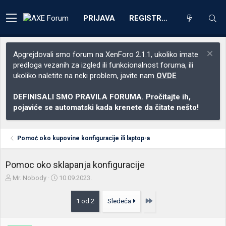
PRIJAVA
REGISTRACIJA
Apgrejdovali smo forum na XenForo 2.1.1, ukoliko imate
predloga vezanih za izgled ili funkcionalnost foruma, ili
ukoliko naletite na neki problem, javite nam
OVDE
DEFINISALI SMO PRAVILA FORUMA. Pročitajte ih,
pojaviće se automatski kada krenete da čitate nešto!
Pomoć oko kupovine konfiguracije ili laptop-a
Pomoc oko sklapanja konfiguracije
Z
D
Mr. Nobody
10.09.2023.
a
a
č
t
Poslednja
1 od 2
Sledeća
e
u
t
m
n
p