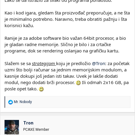
Kao i kod igara, gledam šta proizvođač preporučuje, a ne šta
je minimalno potrebno. Naravno, treba obratiti pažnju i šta
korisnici kažu.
Ranije je za adobe software bio važan 64bit procesor, a bio
je gladan radne memorije. Slično je bilo i za crtačke
programe, dok se rendering oslanjao na grafičku kartu.
Slažem se sa
strategijom
koju je predložio
@Tron
: za početak
uzmi što bolji računar sa jednim memorijskim modulom, a
kasnije dokupi još jedan isti takav. Uvek je lakše dodati
modul, nego dodati brži procesor.
Ili odmah 2x16 GB, pa
posle opet tako.
R
Mr. Nobody
e
a
g
o
Tron
v
PCAXE Member
a