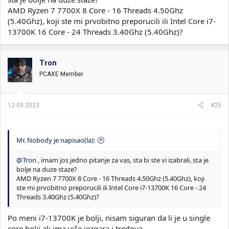
AMD Ryzen 7 7700X 8 Core - 16 Threads 4.50Ghz
(5.40Ghz), koji ste mi prvobitno preporucili ili Intel Core i7-
13700K 16 Core - 24 Threads 3.40Ghz (5.40Ghz)?
Tron
PCAXE Member
12.09.2023.
#25
Mr. Nobody je napisao(la):
@Tron
, imam jos jedno pitanje za vas, sta bi ste vi izabrali, sta je
bolje na duze staze?
AMD Ryzen 7 7700X 8 Core - 16 Threads 4.50Ghz (5.40Ghz), koji
ste mi prvobitno preporucili ili Intel Core i7-13700K 16 Core - 24
Threads 3.40Ghz (5.40Ghz)?
Po meni i7-13700K je bolji, nisam siguran da li je u single
core bolji ali ima više jezgara i tredova.