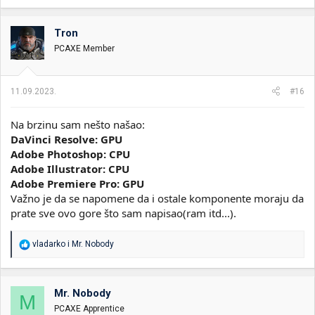
a
g
o
Tron
v
PCAXE Member
a
n
j
a
11.09.2023.
#16
:
Na brzinu sam nešto našao:
DaVinci Resolve: GPU
Adobe Photoshop:
CPU
Adobe Illustrator:
CPU
Adobe Premiere Pro:
GPU
Važno je da se napomene da i ostale komponente moraju da
prate sve ovo gore što sam napisao(ram itd...).
R
vladarko
i
Mr. Nobody
e
a
g
o
Mr. Nobody
M
v
PCAXE Apprentice
a