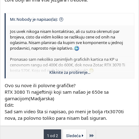
Mr. Nobody je napisao(la):
Jos uvek nikoga nisam kontaktirao, ali cu sutra okrenuti par
brojeva, cisto da vidim koliko se razlikuju cene od onih na
oglasima. Nisam planirao da kupim sve komponente u jednoj
prodavnici, naprosto nije isplativo.
Pronasao sam nekoliko zanimljivh grafickih kartica na KP u
cenovnom rangu od 400€ do 600€, dok nova Zotac RTX 3070 Ti
kosta 570€. Koju od ovih bi ste vi odabrali?
Kliknite za proširenje...
RTX 3080 Ti 425€ +
Ovo su nove ili polovne grafičke?
RTX 3090 570€ +
RTX 3080 Ti najjeftiniji koji sam našao je 650e sa
RTX 4060 Ti 390€ +
garnacijom(Madjarska)
RTX 4070 550€ +
RX 6950 XT 600€ +
Edit:
RX 7700 XT 500€ +
Sad sam video šta si napisao, po meni je bolja rtx3070ti
RX 7800 XT 575€ +
nova, za polovno toliko para nisam baš siguran.
Poslednja
1 od 2
Sledeća