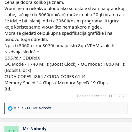
Cena je dobra koliko ja znam.
Vram nema nekakvu ulogu ako su ostale stvari na grafičkoj
Grafička karta Zotac GAMING GeForce RTX 3070 TI 8GB DDR6 256 bit 3xDP/HDMI | Kupi online | Frog
slabe, tačnije rtx 3060(običan) može imati i 20gb vrama ali
Poruči Grafička karta Zotac GAMING GeForce RTX
će idalje biti slabiji od rtx 3060ti(osim programa ili igrica
3070 TI 8GB DDR6 256 bit 3xDP/HDMI iz kategorije
Grafičke kartice po ceni 66690. Brza dostava i
koje koriste samo VRAM što nema skoro nigde).
sigurna online kupovina na Frog.
Mora se gledati celoukupna specifikacija grafičke i na
www.frog.rs
osnovu toga odrediti.
Npr rtx3060ti i rtx 3070ti imaju isto 8gb VRAM-a ali ih
razdvaja sledeće:
GDDR6
/ GDDR6X
OC Mode - 1740 MHz (Boost Clock) / OC mode : 1800 MHz
(Boost Clock)
CUDA CORES 4864 / CUDA CORES 6144
Memory Speed 14 Gbps / Memory SpeeD 19 Gbps
Itd...
Poslednja izmena:
11.09.2023.
R
Miguel211
i
Mr. Nobody
e
a
g
o
Mr. Nobody
v