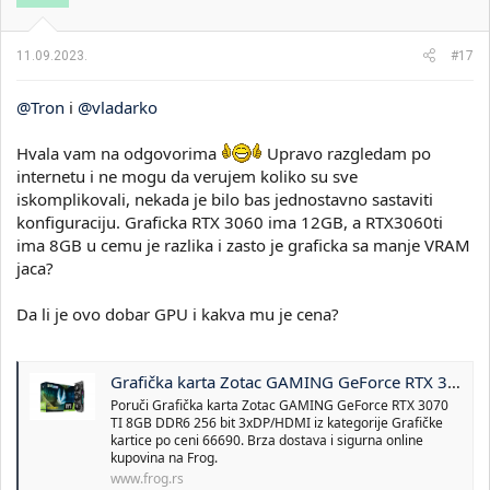
n
j
a
11.09.2023.
#17
:
@Tron
i
@vladarko
Hvala vam na odgovorima
Upravo razgledam po
internetu i ne mogu da verujem koliko su sve
iskomplikovali, nekada je bilo bas jednostavno sastaviti
konfiguraciju. Graficka RTX 3060 ima 12GB, a RTX3060ti
ima 8GB u cemu je razlika i zasto je graficka sa manje VRAM
jaca?
Da li je ovo dobar GPU i kakva mu je cena?
Grafička karta Zotac GAMING GeForce RTX 3070 TI 8GB DDR6 256 bit 3xDP/HDMI | Kupi online | Frog
Poruči Grafička karta Zotac GAMING GeForce RTX 3070
TI 8GB DDR6 256 bit 3xDP/HDMI iz kategorije Grafičke
kartice po ceni 66690. Brza dostava i sigurna online
kupovina na Frog.
www.frog.rs