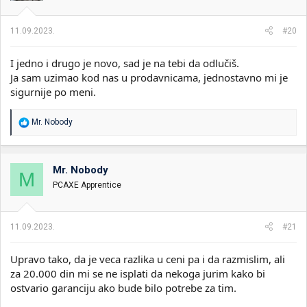
11.09.2023.
#20
I jedno i drugo je novo, sad je na tebi da odlučiš.
Ja sam uzimao kod nas u prodavnicama, jednostavno mi je
sigurnije po meni.
R
Mr. Nobody
e
a
g
o
Mr. Nobody
M
v
PCAXE Apprentice
a
n
j
a
11.09.2023.
#21
:
Upravo tako, da je veca razlika u ceni pa i da razmislim, ali
za 20.000 din mi se ne isplati da nekoga jurim kako bi
ostvario garanciju ako bude bilo potrebe za tim.