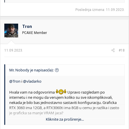
Poslednja izmena:
11.09.2023.
Tron
PCAXE Member
11.09.2023.
#18
Mr. Nobody je napisao(la):
@Tron
i
@vladarko
Hvala vam na odgovorima
Upravo razgledam po
internetu i ne mogu da verujem koliko su sve iskomplikovali,
nekada je bilo bas jednostavno sastaviti konfiguraciju. Graficka
RTX 3060 ima 12GB, a RTX3060ti ima 8GB u cemu je razlika i zasto
je graficka sa manje VRAM jaca?
Kliknite za proširenje...
Da li je ovo dobar GPU i kakva mu je cena?