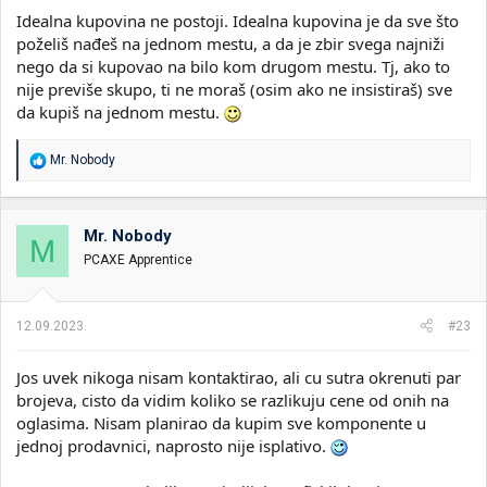
Idealna kupovina ne postoji. Idealna kupovina je da sve što
poželiš nađeš na jednom mestu, a da je zbir svega najniži
nego da si kupovao na bilo kom drugom mestu. Tj, ako to
nije previše skupo, ti ne moraš (osim ako ne insistiraš) sve
da kupiš na jednom mestu.
R
Mr. Nobody
e
a
g
o
Mr. Nobody
M
v
PCAXE Apprentice
a
n
j
a
12.09.2023.
#23
:
Jos uvek nikoga nisam kontaktirao, ali cu sutra okrenuti par
brojeva, cisto da vidim koliko se razlikuju cene od onih na
oglasima. Nisam planirao da kupim sve komponente u
jednoj prodavnici, naprosto nije isplativo.