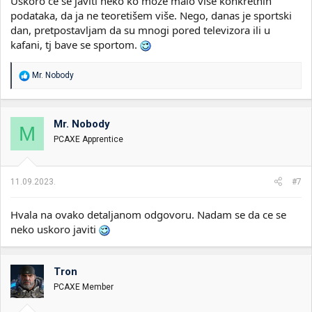
Uskoro će se javiti neko ko može malo više konkretnih
podataka, da ja ne teoretišem više. Nego, danas je sportski
dan, pretpostavljam da su mnogi pored televizora ili u
kafani, tj bave se sportom.
R
Mr. Nobody
e
a
g
o
Mr. Nobody
M
v
PCAXE Apprentice
a
n
j
a
11.09.2023.
#7
:
Hvala na ovako detaljanom odgovoru. Nadam se da ce se
neko uskoro javiti
Tron
PCAXE Member