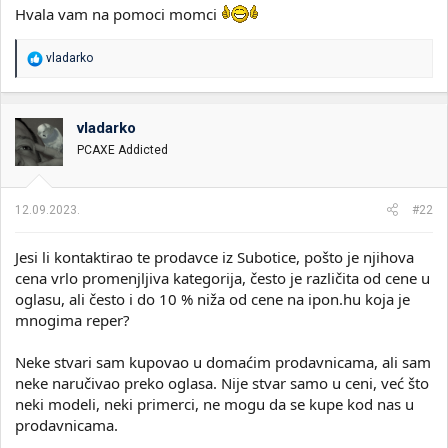
Hvala vam na pomoci momci
R
vladarko
e
a
g
o
vladarko
v
PCAXE Addicted
a
n
j
a
12.09.2023.
#22
:
Jesi li kontaktirao te prodavce iz Subotice, pošto je njihova
cena vrlo promenjljiva kategorija, često je različita od cene u
oglasu, ali često i do 10 % niža od cene na ipon.hu koja je
mnogima reper?
Neke stvari sam kupovao u domaćim prodavnicama, ali sam
neke naručivao preko oglasa. Nije stvar samo u ceni, već što
neki modeli, neki primerci, ne mogu da se kupe kod nas u
prodavnicama.