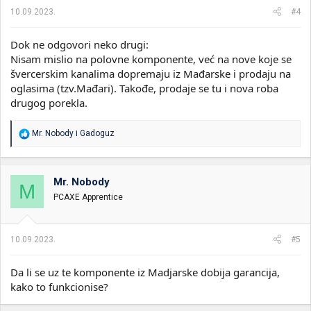
a
10.09.2023.
#4
:
Dok ne odgovori neko drugi:
Nisam mislio na polovne komponente, već na nove koje se
švercerskim kanalima dopremaju iz Mađarske i prodaju na
oglasima (tzv.Mađari). Takođe, prodaje se tu i nova roba
drugog porekla.
R
Mr. Nobody
i
Gadoguz
e
a
g
o
Mr. Nobody
M
v
PCAXE Apprentice
a
n
j
a
10.09.2023.
#5
:
Da li se uz te komponente iz Madjarske dobija garancija,
kako to funkcionise?