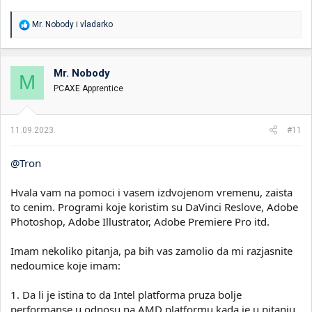
R
Mr. Nobody
i
vladarko
e
a
g
o
Mr. Nobody
M
v
PCAXE Apprentice
a
n
j
a
11.09.2023.
#11
:
@Tron
Hvala vam na pomoci i vasem izdvojenom vremenu, zaista
to cenim. Programi koje koristim su DaVinci Reslove, Adobe
Photoshop, Adobe Illustrator, Adobe Premiere Pro itd.
Imam nekoliko pitanja, pa bih vas zamolio da mi razjasnite
nedoumice koje imam:
1. Da li je istina to da Intel platforma pruza bolje
performanse u odnosu na AMD platformu kada je u pitanju