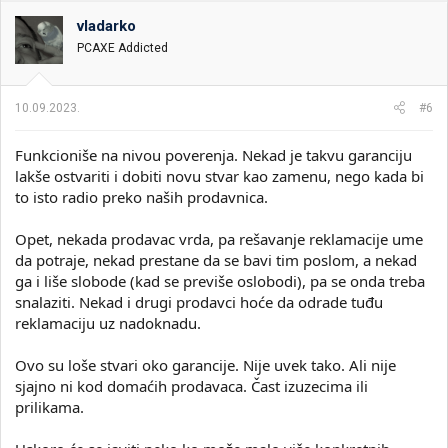
vladarko
PCAXE Addicted
10.09.2023.
#6
Funkcioniše na nivou poverenja. Nekad je takvu garanciju
lakše ostvariti i dobiti novu stvar kao zamenu, nego kada bi
to isto radio preko naših prodavnica.
Opet, nekada prodavac vrda, pa rešavanje reklamacije ume
da potraje, nekad prestane da se bavi tim poslom, a nekad
ga i liše slobode (kad se previše oslobodi), pa se onda treba
snalaziti. Nekad i drugi prodavci hoće da odrade tuđu
reklamaciju uz nadoknadu.
Ovo su loše stvari oko garancije. Nije uvek tako. Ali nije
sjajno ni kod domaćih prodavaca. Čast izuzecima ili
prilikama.