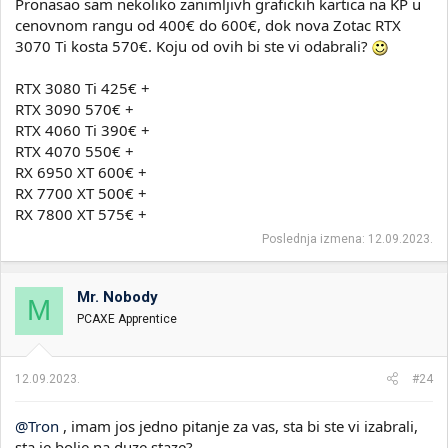
Pronasao sam nekoliko zanimljivh grafickih kartica na KP u
cenovnom rangu od 400€ do 600€, dok nova Zotac RTX
3070 Ti kosta 570€. Koju od ovih bi ste vi odabrali?
RTX 3080 Ti 425€ +
RTX 3090 570€ +
RTX 4060 Ti 390€ +
RTX 4070 550€ +
RX 6950 XT 600€ +
RX 7700 XT 500€ +
RX 7800 XT 575€ +
Poslednja izmena:
12.09.2023.
Mr. Nobody
M
PCAXE Apprentice
12.09.2023.
#24
@Tron
, imam jos jedno pitanje za vas, sta bi ste vi izabrali,
sta je bolje na duze staze?