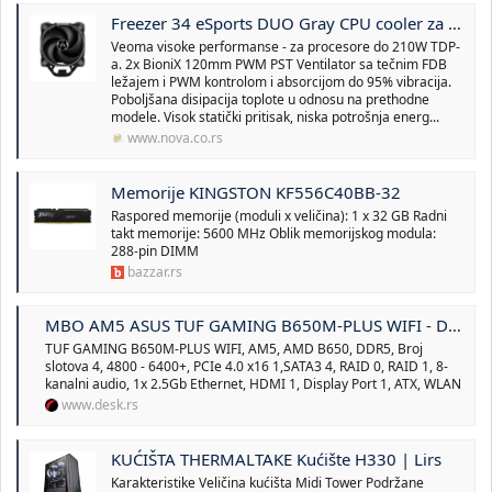
Freezer 34 eSports DUO Gray CPU cooler za AMD i Intel procesore Arctic ACFRE00075A
Veoma visoke performanse - za procesore do 210W TDP-
a. 2x BioniX 120mm PWM PST Ventilator sa tečnim FDB
ležajem i PWM kontrolom i absorcijom do 95% vibracija.
Poboljšana disipacija toplote u odnosu na prethodne
modele. Visok statički pritisak, niska potrošnja energ...
www.nova.co.rs
Memorije KINGSTON KF556C40BB-32
Raspored memorije (moduli x veličina): 1 x 32 GB Radni
takt memorije: 5600 MHz Oblik memorijskog modula:
288-pin DIMM
bazzar.rs
MBO AM5 ASUS TUF GAMING B650M-PLUS WIFI - Desk
TUF GAMING B650M-PLUS WIFI, AM5, AMD B650, DDR5, Broj
slotova 4, 4800 - 6400+, PCIe 4.0 x16 1,SATA3 4, RAID 0, RAID 1, 8-
kanalni audio, 1x 2.5Gb Ethernet, HDMI 1, Display Port 1, ATX, WLAN
www.desk.rs
KUĆIŠTA THERMALTAKE Kućište H330 | Lirs
Karakteristike Veličina kućišta Midi Tower Podržane