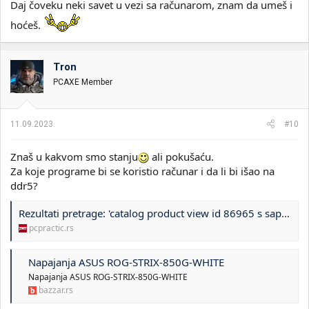
Daj čoveku neki savet u vezi sa računarom, znam da umeš i
hoćeš.
Tron
PCAXE Member
11.09.2023.
#10
Znaš u kakvom smo stanju
ali pokušaću.
Za koje programe bi se koristio računar i da li bi išao na
ddr5?
Rezultati pretrage: 'catalog product view id 86965 s sapphire pulse amd radeon rx 6700 xt one2gb gddr6'
pcpractic.rs
Napajanja ASUS ROG-STRIX-850G-WHITE
Napajanja ASUS ROG-STRIX-850G-WHITE
bazzar.rs