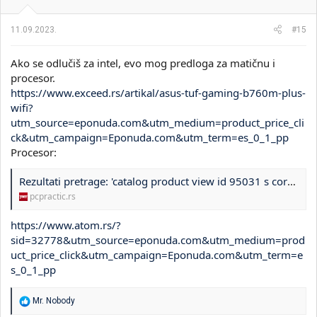
n
j
a
11.09.2023.
#15
:
Ako se odlučiš za intel, evo mog predloga za matičnu i
procesor.
https://www.exceed.rs/artikal/asus-tuf-gaming-b760m-plus-
wifi?
utm_source=eponuda.com&utm_medium=product_price_cli
ck&utm_campaign=Eponuda.com&utm_term=es_0_1_pp
Procesor:
Rezultati pretrage: 'catalog product view id 95031 s core i5 13600kf 14 core 3 50ghz 5 10ghz box'
pcpractic.rs
https://www.atom.rs/?
sid=32778&utm_source=eponuda.com&utm_medium=prod
uct_price_click&utm_campaign=Eponuda.com&utm_term=e
s_0_1_pp
R
Mr. Nobody
e