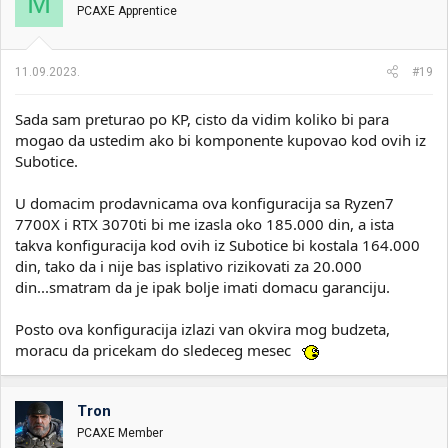
M
PCAXE Apprentice
a
n
j
a
11.09.2023.
#19
:
Sada sam preturao po KP, cisto da vidim koliko bi para
mogao da ustedim ako bi komponente kupovao kod ovih iz
Subotice.
U domacim prodavnicama ova konfiguracija sa Ryzen7
7700X i RTX 3070ti bi me izasla oko 185.000 din, a ista
takva konfiguracija kod ovih iz Subotice bi kostala 164.000
din, tako da i nije bas isplativo rizikovati za 20.000
din...smatram da je ipak bolje imati domacu garanciju.
Posto ova konfiguracija izlazi van okvira mog budzeta,
moracu da pricekam do sledeceg mesec
Tron
PCAXE Member