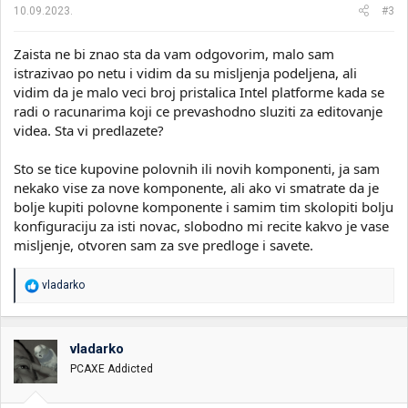
10.09.2023.
#3
Zaista ne bi znao sta da vam odgovorim, malo sam
istrazivao po netu i vidim da su misljenja podeljena, ali
vidim da je malo veci broj pristalica Intel platforme kada se
radi o racunarima koji ce prevashodno sluziti za editovanje
videa. Sta vi predlazete?
Sto se tice kupovine polovnih ili novih komponenti, ja sam
nekako vise za nove komponente, ali ako vi smatrate da je
bolje kupiti polovne komponente i samim tim skolopiti bolju
konfiguraciju za isti novac, slobodno mi recite kakvo je vase
misljenje, otvoren sam za sve predloge i savete.
R
vladarko
e
a
g
o
vladarko
v
PCAXE Addicted
a
n
j