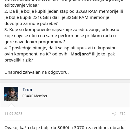
editovanje videa?
2. Da li je bolje kupiti jedan stap od 32GB RAM memorije ili
je bolje kupiti 2x16GB i da li je 32GB RAM memorije
dovoljno za moje potrebe?
3. Koje su komponente najvaznije za editovanje, odnosno
koje najvise uticu na same performanse prilikom rada u
gore navedenim programima?
4. I poslednje pitanje, da li se isplati upustati u kupovinu
ovih komponenti na KP od ovih
"Madjara"
ili je to ipak
preveliki rizik?
Unapred zahvalan na odgovoru.
Tron
PCAXE Member
11.09.2023.
#12
Ovako, kažu da je bolji rtx 3060ti i 3070ti za editing, obradu