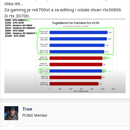
slika itd...
Za gaming je rx6700xt a za editing i ostale stvari rtx3060ti
ili rtx 3070ti.
Tron
PCAXE Member