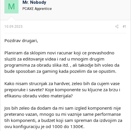
Mr. Nobody
i
o
M
k
k
PCAXE Apprentice
t
r
e
e
m
t
10.09.2023.
#1
e
a
n
Pozdrav drugari,
j
a
Planiram da sklopim novi racunar koji ce prevashodno
sluziti za editovanje videa i rad u mnogim drugim
programima za obradu slika itd. , ali takodje bih voleo da
bude sposoban za gaming kada pozelim da se opustim.
Kako nisam strucnjak za hardver, zeleo bih da cujem vase
preporuke i savete? Koje komponente su kljucne za brzu i
efikasnu obradu video materijala?
Jos bih zeleo da dodam da mi sam izgled komponenti nije
preterano vazan, mnogo su mi vaznije same performanse
tih komponenti, a budzet koji sam spreman da izdvojim za
ovu konfiguraciju je od 1000 do 1300€.