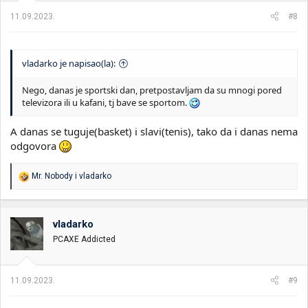
11.09.2023.
#8
vladarko je napisao(la):
Nego, danas je sportski dan, pretpostavljam da su mnogi pored
televizora ili u kafani, tj bave se sportom.
A danas se tuguje(basket) i slavi(tenis), tako da i danas nema
odgovora
R
Mr. Nobody
i
vladarko
e
a
g
o
vladarko
v
PCAXE Addicted
a
n
j
a
11.09.2023.
#9
: