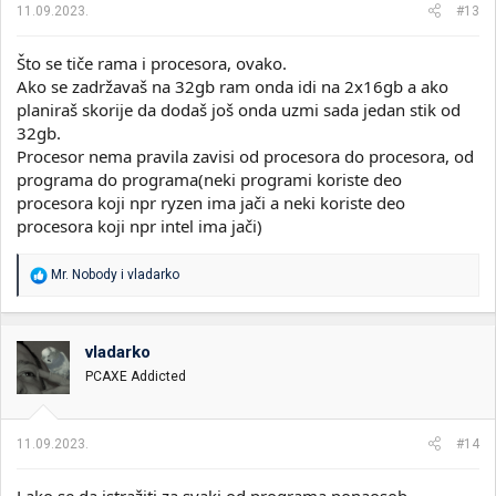
11.09.2023.
#13
Što se tiče rama i procesora, ovako.
Ako se zadržavaš na 32gb ram onda idi na 2x16gb a ako
planiraš skorije da dodaš još onda uzmi sada jedan stik od
32gb.
Procesor nema pravila zavisi od procesora do procesora, od
programa do programa(neki programi koriste deo
procesora koji npr ryzen ima jači a neki koriste deo
procesora koji npr intel ima jači)
R
Mr. Nobody
i
vladarko
e
a
g
o
vladarko
v
PCAXE Addicted
a
n
j
a
11.09.2023.
#14
:
Lako se da istražiti za svaki od programa ponaosob.