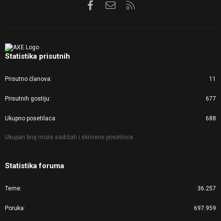
Facebook
Kontaktirajte nas
RSS
Statistika prisutnih
Prisutno članova
11
Prisutnih gostiju
677
Ukupno posetilaca
688
Ukupan broj može sadržati i skrivene posetioce.
Statistika foruma
Teme
36.257
Poruka
697.959