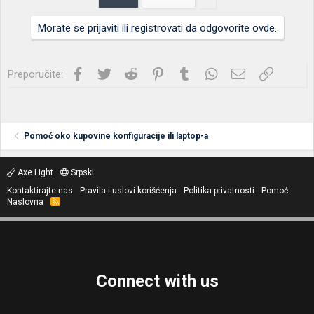
Morate se prijaviti ili registrovati da odgovorite ovde.
Facebook
Twitter
Reddit
Pinterest
Tumblr
WhatsApp
Imejl
Link
Preporučite:
Pomoć oko kupovine konfiguracije ili laptop-a
Axe Light
Srpski
Kontaktirajte nas
Pravila i uslovi korišćenja
Politika privatnosti
Pomoć
Naslovna
R
S
S
Connect with us