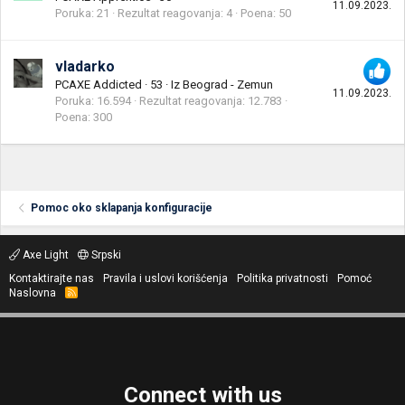
11.09.2023.
Poruka
21
Rezultat reagovanja
4
Poena
50
vladarko
PCAXE Addicted
·
53
·
Iz
Beograd - Zemun
11.09.2023.
Poruka
16.594
Rezultat reagovanja
12.783
Poena
300
Pomoc oko sklapanja konfiguracije
Axe Light
Srpski
Kontaktirajte nas
Pravila i uslovi korišćenja
Politika privatnosti
Pomoć
Naslovna
R
S
S
Connect with us