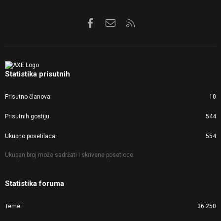
Facebook
Kontaktirajte nas
RSS
Statistika prisutnih
Prisutno članova
10
Prisutnih gostiju
544
Ukupno posetilaca
554
Ukupan broj može sadržati i skrivene posetioce.
Statistika foruma
Teme
36.250