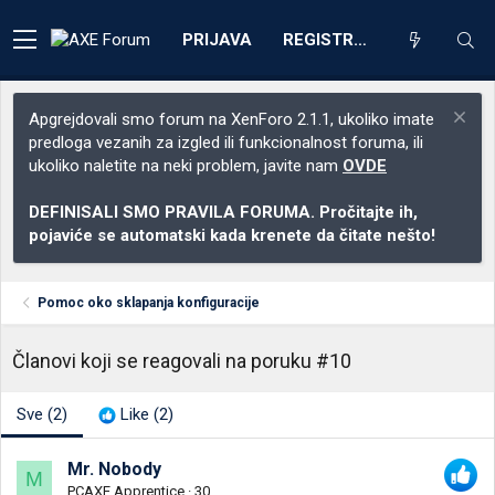
PRIJAVA
REGISTRACIJA
Apgrejdovali smo forum na XenForo 2.1.1, ukoliko imate
predloga vezanih za izgled ili funkcionalnost foruma, ili
ukoliko naletite na neki problem, javite nam
OVDE
DEFINISALI SMO PRAVILA FORUMA. Pročitajte ih,
pojaviće se automatski kada krenete da čitate nešto!
Pomoc oko sklapanja konfiguracije
Članovi koji se reagovali na poruku #10
Sve
(2)
Like
(2)
Mr. Nobody
M
PCAXE Apprentice
·
30