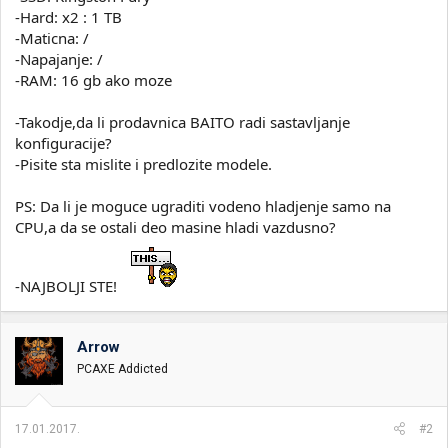
-Hard: x2 : 1 TB
-Maticna: /
-Napajanje: /
-RAM: 16 gb ako moze
-Takodje,da li prodavnica BAITO radi sastavljanje
konfiguracije?
-Pisite sta mislite i predlozite modele.
PS: Da li je moguce ugraditi vodeno hladjenje samo na
CPU,a da se ostali deo masine hladi vazdusno?
-NAJBOLJI STE!
Arrow
PCAXE Addicted
17.01.2017.
#2