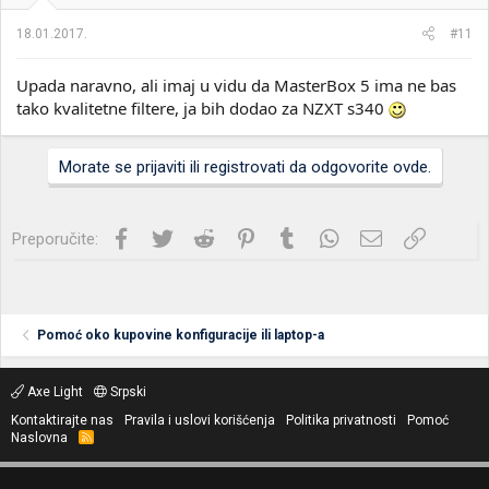
18.01.2017.
#11
Upada naravno, ali imaj u vidu da MasterBox 5 ima ne bas
tako kvalitetne filtere, ja bih dodao za NZXT s340
Morate se prijaviti ili registrovati da odgovorite ovde.
Facebook
Twitter
Reddit
Pinterest
Tumblr
WhatsApp
Imejl
Link
Preporučite:
Pomoć oko kupovine konfiguracije ili laptop-a
Axe Light
Srpski
Kontaktirajte nas
Pravila i uslovi korišćenja
Politika privatnosti
Pomoć
Naslovna
R
S
S