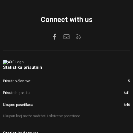
Connect with us
Facebook
Kontaktirajte nas
RSS
Statistika prisutnih
Prisutno članova
5
Prisutnih gostiju
641
Ukupno posetilaca
646
Ukupan broj može sadržati i skrivene posetioce.