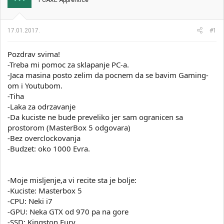
PCAXE Apprentice
i
o
k
k
t
r
17.01.2017.
#1
e
e
m
t
e
a
Pozdrav svima!
n
-Treba mi pomoc za sklapanje PC-a.
j
-Jaca masina posto zelim da pocnem da se bavim Gaming-
a
om i Youtubom.
-Tiha
-Laka za odrzavanje
-Da kuciste ne bude preveliko jer sam ogranicen sa
prostorom (MasterBox 5 odgovara)
-Bez overclockovanja
-Budzet: oko 1000 Evra.
-Moje misljenje,a vi recite sta je bolje:
-Kuciste: Masterbox 5
-CPU: Neki i7
-GPU: Neka GTX od 970 pa na gore
-SSD: Kingston Fury