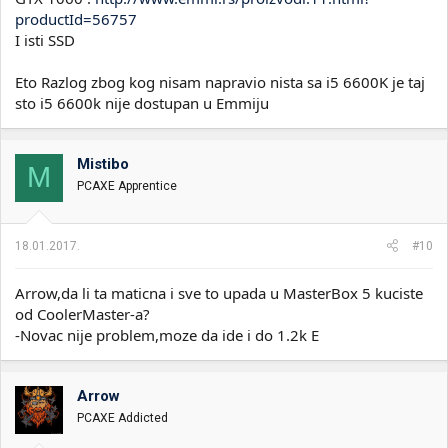
productId=56757
I isti SSD
Eto Razlog zbog kog nisam napravio nista sa i5 6600K je taj
sto i5 6600k nije dostupan u Emmiju
Mistibo
M
PCAXE Apprentice
18.01.2017.
#10
Arrow,da li ta maticna i sve to upada u MasterBox 5 kuciste
od CoolerMaster-a?
-Novac nije problem,moze da ide i do 1.2k E
Arrow
PCAXE Addicted