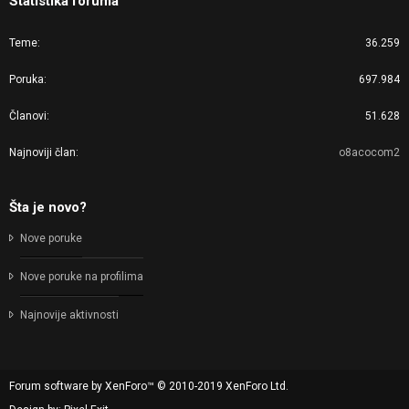
Statistika foruma
Teme
36.259
Poruka
697.984
Članovi
51.628
Najnoviji član
o8acocom2
Šta je novo?
Nove poruke
Nove poruke na profilima
Najnovije aktivnosti
Forum software by XenForo™
© 2010-2019 XenForo Ltd.