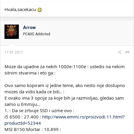
Hvala,sacekacu
Arrow
PCAXE Addicted
17.01.2017.
#9
Moze da upadne za nekih 1000e-1100e : ustedis na nekim
sitnim stvarima i eto ga :
Ovo samo kopiram iz jedne teme, ako nesto nije dostupno
mozes da vidis kada ce biti.. :
E ovako ima 3 opcije za koje bih ja razmisljao, gledao sam
samo u Emmiju...
1. : Da se zrtvuje SSD i uzme ovo :
i5 6500 : 27.400 :
http://www.emmi.rs/proizvodi.11.html?
productId=52344
MSI B150 Mortar : 10.899 :