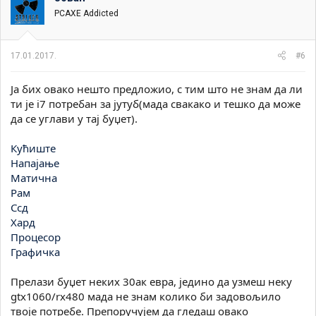
PCAXE Addicted
17.01.2017.
#6
Ја бих овако нешто предложио, с тим што не знам да ли
ти је i7 потребан за јутуб(мада свакако и тешко да може
да се углави у тај буџет).
Кућиште
Напајање
Матична
Рам
Ссд
Хард
Процесор
Графичка
Прелази буџет неких 30ак евра, једино да узмеш неку
gtx1060/rx480 мадa не знам колико би задовољило
твоје потребе. Препоручујем да гледаш овако