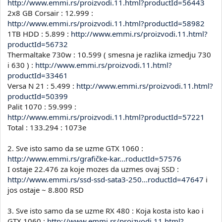
http://www.emmi.rs/proizvodi.11.html?productId=56443
2x8 GB Corsair : 12.999 :
http://www.emmi.rs/proizvodi.11.html?productId=58982
1TB HDD : 5.899 :
http://www.emmi.rs/proizvodi.11.html?
productId=56732
Thermaltake 730w : 10.599 ( smesna je razlika izmedju 730
i 630 ) :
http://www.emmi.rs/proizvodi.11.html?
productId=33461
Versa N 21 : 5.499 :
http://www.emmi.rs/proizvodi.11.html?
productId=50399
Palit 1070 : 59.999 :
http://www.emmi.rs/proizvodi.11.html?productId=57221
Total : 133.294 : 1073e
2. Sve isto samo da se uzme GTX 1060 :
http://www.emmi.rs/grafičke-kar...roductId=57576
I ostaje 22.476 za koje mozes da uzmes ovaj SSD :
http://www.emmi.rs/ssd-ssd-sata3-250...roductId=47647
i
jos ostaje ~ 8.800 RSD
3. Sve isto samo da se uzme RX 480 : Koja kosta isto kao i
GTX 1060 :
http://www.emmi.rs/proizvodi.11.html?