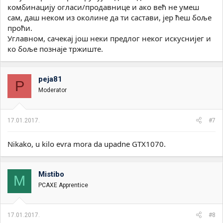
комбинацију огласи/продавнице и ако већ не умеш
сам, даш неком из околине да ти састави, јер ћеш боље
проћи.
Углавном, сачекај још неки предлог неког искуснијег и
ко боље познаје тржиште.
peja81
P
Moderator
17.01.2017.
#7
Nikako, u kilo evra mora da upadne GTX1070.
Mistibo
M
PCAXE Apprentice
17.01.2017.
#8