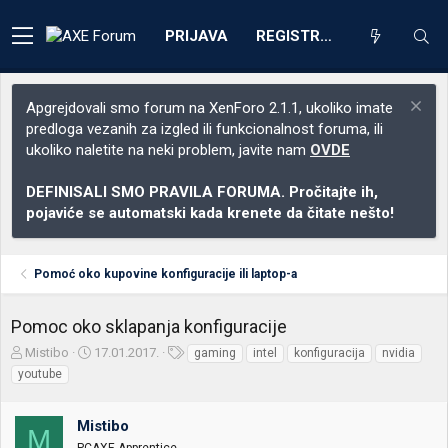
PRIJAVA
REGISTRACIJA
Apgrejdovali smo forum na XenForo 2.1.1, ukoliko imate
predloga vezanih za izgled ili funkcionalnost foruma, ili
ukoliko naletite na neki problem, javite nam
OVDE
DEFINISALI SMO PRAVILA FORUMA. Pročitajte ih,
pojaviće se automatski kada krenete da čitate nešto!
Pomoć oko kupovine konfiguracije ili laptop-a
Pomoc oko sklapanja konfiguracije
Z
D
O
Mistibo
17.01.2017.
gaming
intel
konfiguracija
nvidia
a
a
z
youtube
č
t
n
e
u
a
t
m
k
Mistibo
M
n
p
e