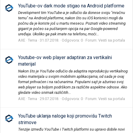
YouTube-ov dark mode stigao na Android platforme
Development tim YouTube-a je odlučio da donese svoju "mračnu
temu" na Android platforme, nakon što su iOS korisnici mogli da
počnu da je koriste još u martu mesecu. Poznati video streaming
gigant je počeo sa puštanjem opcija na par Google-powered
uređaja. Ukoliko ga pak imate na telefonu, moći...
AXE
Tema
31.07.2018.
Odgovora: 0
Forum:
Vesti sa portala
Youtube-ov web player adaptiran za vertikalni
materijal
Nakon što je YouTube odlučio da adaptira reprodukciju vertikalnog
video materijala u svojim mobilnim aplikacijama, od sada je ovaj
format prihvaćen i na računarima. Popularni sajt je ažurirao svoj
web player sa boljom podrškom za različite aspektne odnose. Ako
gledate video snimak različitih...
AXE
Tema
29.07.2018.
Odgovora: 0
Forum:
Vesti sa portala
YouTube uklanja naloge koji promovišu Twitch
strimove
Tenzije između YouTube i Twitch platformi su upravo dobile novi