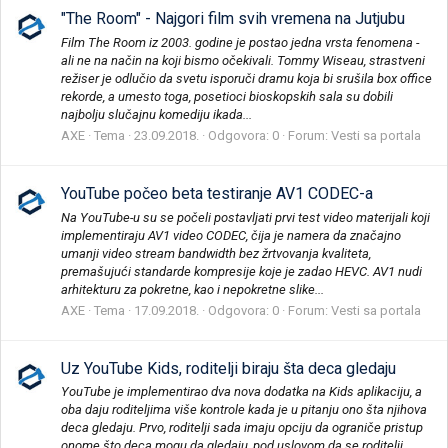
"The Room" - Najgori film svih vremena na Jutjubu
Film The Room iz 2003. godine je postao jedna vrsta fenomena -
ali ne na način na koji bismo očekivali. Tommy Wiseau, strastveni
režiser je odlučio da svetu isporuči dramu koja bi srušila box office
rekorde, a umesto toga, posetioci bioskopskih sala su dobili
najbolju slučajnu komediju ikada...
AXE
Tema
23.09.2018.
Odgovora: 0
Forum:
Vesti sa portala
YouTube počeo beta testiranje AV1 CODEC-a
Na YouTube-u su se počeli postavljati prvi test video materijali koji
implementiraju AV1 video CODEC, čija je namera da značajno
umanji video stream bandwidth bez žrtvovanja kvaliteta,
premašujući standarde kompresije koje je zadao HEVC. AV1 nudi
arhitekturu za pokretne, kao i nepokretne slike...
AXE
Tema
17.09.2018.
Odgovora: 0
Forum:
Vesti sa portala
Uz YouTube Kids, roditelji biraju šta deca gledaju
YouTube je implementirao dva nova dodatka na Kids aplikaciju, a
oba daju roditeljima više kontrole kada je u pitanju ono šta njihova
deca gledaju. Prvo, roditelji sada imaju opciju da ograniče pristup
onome što deca mogu da gledaju, pod uslovom da se roditelji