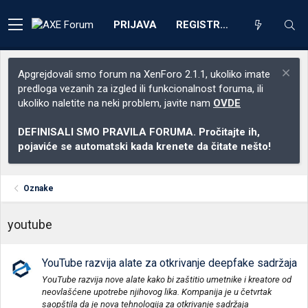
PRIJAVA
REGISTRACIJA
Apgrejdovali smo forum na XenForo 2.1.1, ukoliko imate
predloga vezanih za izgled ili funkcionalnost foruma, ili
ukoliko naletite na neki problem, javite nam
OVDE
DEFINISALI SMO PRAVILA FORUMA. Pročitajte ih,
pojaviće se automatski kada krenete da čitate nešto!
Oznake
youtube
YouTube razvija alate za otkrivanje deepfake sadržaja
YouTube razvija nove alate kako bi zaštitio umetnike i kreatore od
neovlašćene upotrebe njihovog lika. Kompanija je u četvrtak
saopštila da je nova tehnologija za otkrivanje sadržaja