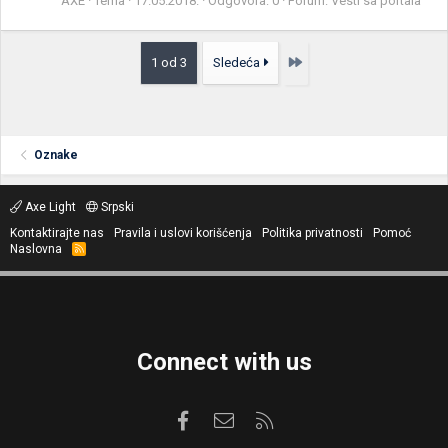
AXE
Tema
17.05.2018.
Odgovora: 0
Forum:
Vesti sa portala
Poslednja
1 od 3
Sledeća
Oznake
Axe Light
Srpski
Kontaktirajte nas
Pravila i uslovi korišćenja
Politika privatnosti
Pomoć
Naslovna
R
S
S
Connect with us
Facebook
Kontaktirajte nas
RSS