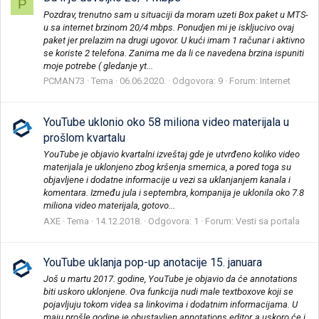
P
Pozdrav, trenutno sam u situaciji da moram uzeti Box paket u MTS-
u sa internet brzinom 20/4 mbps. Ponudjen mi je iskljucivo ovaj
paket jer prelazim na drugi ugovor. U kući imam 1 računar i aktivno
se koriste 2 telefona. Zanima me da li ce navedena brzina ispuniti
moje potrebe ( gledanje yt...
PCMAN73
Tema
06.06.2020.
Odgovora: 9
Forum:
Internet
YouTube uklonio oko 58 miliona video materijala u
prošlom kvartalu
YouTube je objavio kvartalni izveštaj gde je utvrđeno koliko video
materijala je uklonjeno zbog kršenja smernica, a pored toga su
objavljene i dodatne informacije u vezi sa uklanjanjem kanala i
komentara. Između jula i septembra, kompanija je uklonila oko 7.8
miliona video materijala, gotovo...
AXE
Tema
14.12.2018.
Odgovora: 1
Forum:
Vesti sa portala
YouTube uklanja pop-up anotacije 15. januara
Još u martu 2017. godine, YouTube je objavio da će annotations
biti uskoro uklonjene. Ova funkcija nudi male textboxove koji se
pojavljuju tokom videa sa linkovima i dodatnim informacijama. U
maju prošle godine je obustavljen annotations editor, a uskoro će i