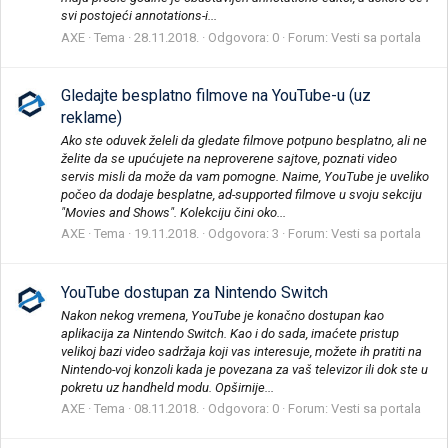
svi postojeći annotations-i...
AXE
Tema
28.11.2018.
Odgovora: 0
Forum:
Vesti sa portala
Gledajte besplatno filmove na YouTube-u (uz
reklame)
Ako ste oduvek želeli da gledate filmove potpuno besplatno, ali ne
želite da se upućujete na neproverene sajtove, poznati video
servis misli da može da vam pomogne. Naime, YouTube je uveliko
počeo da dodaje besplatne, ad-supported filmove u svoju sekciju
"Movies and Shows". Kolekciju čini oko...
AXE
Tema
19.11.2018.
Odgovora: 3
Forum:
Vesti sa portala
YouTube dostupan za Nintendo Switch
Nakon nekog vremena, YouTube je konačno dostupan kao
aplikacija za Nintendo Switch. Kao i do sada, imaćete pristup
velikoj bazi video sadržaja koji vas interesuje, možete ih pratiti na
Nintendo-voj konzoli kada je povezana za vaš televizor ili dok ste u
pokretu uz handheld modu. Opširnije...
AXE
Tema
08.11.2018.
Odgovora: 0
Forum:
Vesti sa portala