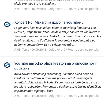
slažu oko toga šta je prikladno...
AXE
Tema
16.09.2018.
Odgovora: 0
Forum:
Vesti sa portala
Koncert Pol Makartnija uživo na YouTube-u
Legendarni član nekadašnje postave muzičkog fenomena The
Beatles, i uspešni muzičar Pol Makartni je odlučio da vas uvede u
svoj svet muzičkog opusa. Makartni će izvesti "intimni" koncert koji
će biti emitovan na YouTube-u 7. septembra, u jedan izjutra po
našem vremenu (8PM ET), u sklopu YouTube...
AXE
Tema
06.09.2018.
Odgovora: 0
Forum:
Vesti sa portala
YouTube navodno plaća kreatorima promocije novih
dodataka
Kako navodi poznati sajt Bloomberg, YouTube plaća neke od
kreatora na platformi u iznosima počevši od stotinak hiljada
američkih dolara, kako bi koristili i promovisali funkcije kao što su
pretplate i zabeleženi komentari u ćaskanju. Izveštaj ne identifikuje
koji su kreatori u pitanju , kako...
AXE
Tema
14.08.2018.
Odgovora: 0
Forum:
Vesti sa portala