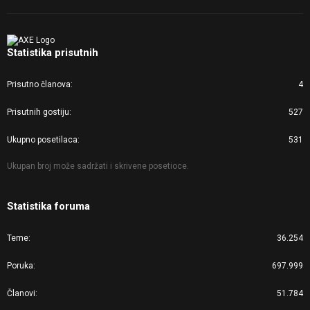
Statistika prisutnih
Prisutno članova
4
Prisutnih gostiju
527
Ukupno posetilaca
531
Ukupan broj može sadržati i skrivene posetioce.
Statistika foruma
Teme
36.254
Poruka
697.999
Članovi
51.784