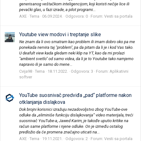
generisanog veštačkom inteligencijom, koji koristi nečije lice ili
pevački glas, u fazi izrade, a pilot programi...
AXE
Tema
06.09.2024.
Odgovora: 0
Forum:
Vesti sa portala
Youtube view modovi i treptanje slike
Ne znam da li ovo smatram kao problem ili imam dobro oko pa me
ponekada nervira taj "problem", pa da pitam da li je i kod Vas tako.
U deafult view kada gledam neki klip na YT, kao da mi prolazi
"ambient svetlo" od samo videa, da li je to Youtube tako namjerno
napravio ili je samo do mene...
Cvija98
Tema
18.11.2022.
Odgovora: 3
Forum:
Aplikativni
softver
YouTube suosnivač predviđa „pad“ platforme nakon
otklanjanja dislajkova
Dok brojni korisnici izražuju nezadovoljstvo zbog YouTube-ove
odluke da „eliminiše funkciju dislajkovanja“ video materijala, treći
suosnivač YouTube-a, Jawed Karim, je takođe uputio kritike na
račun same platforme i njene odluke. On je između ostalog
predložio da će promena značajno uticati na...
AXE
Tema
19.11.2021.
Odgovora: 2
Forum:
Vesti sa portala