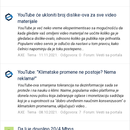
YouTube će ukloniti broj dislike-ova za sve video
materijale
YouTube je već neko vreme eksperimentisao sa mogućnošću da
kada gledate vaš omiljeni video materijal ne uočite koliko ga je
gledalaca dislike-ovalo, odnosno koliko ga publika nije prihvatila.
Popularni video servis je odlučio da nastavi u tom pravcu, kako
čelnici napominju da je toku postepeno...
AXE
Tema
11.11.2021.
Odgovora: 0
Forum:
Vesti sa portala
YouTube: "Klimatske promene ne postoje? Nema
reklama!"
YouTube-ova smanjena tolerancija na dezinformacije sada se
proteže i na nauku o klimi. Naime, popularna video platforma je
donela novu polisu koja zabranjuje oglase i monetizaciju sadržaja
koji je u suprotnosti sa "dobro utvrđenim naučnim konsenzusom" o
klimatskim promenama, uključujući video...
AXE
Tema
08.10.2021.
Odgovora: 7
Forum:
Vesti sa portala
Da li je dovoljno 20/4 Mbps