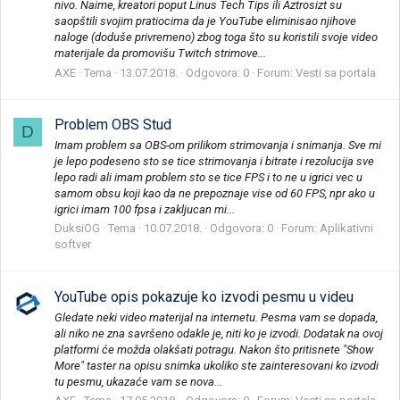
nivo. Naime, kreatori poput Linus Tech Tips ili Aztrosizt su
saopštili svojim pratiocima da je YouTube eliminisao njihove
naloge (doduše privremeno) zbog toga što su koristili svoje video
materijale da promovišu Twitch strimove...
AXE
Tema
13.07.2018.
Odgovora: 0
Forum:
Vesti sa portala
Problem OBS Stud
D
Imam problem sa OBS-om prilikom strimovanja i snimanja. Sve mi
je lepo podeseno sto se tice strimovanja i bitrate i rezolucija sve
lepo radi ali imam problem sto se tice FPS i to ne u igrici vec u
samom obsu koji kao da ne prepoznaje vise od 60 FPS, npr ako u
igrici imam 100 fpsa i zakljucan mi...
DuksiOG
Tema
10.07.2018.
Odgovora: 0
Forum:
Aplikativni
softver
YouTube opis pokazuje ko izvodi pesmu u videu
Gledate neki video materijal na internetu. Pesma vam se dopada,
ali niko ne zna savršeno odakle je, niti ko je izvodi. Dodatak na ovoj
platformi će možda olakšati potragu. Nakon što pritisnete "Show
More" taster na opisu snimka ukoliko ste zainteresovani ko izvodi
tu pesmu, ukazaće vam se nova...