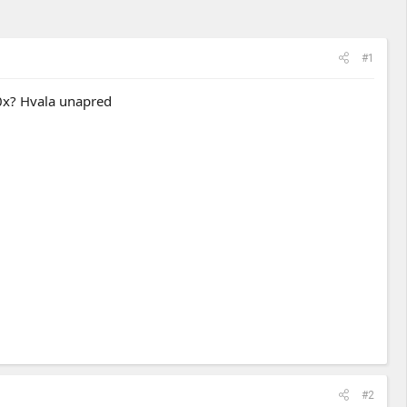
#1
60x? Hvala unapred
#2