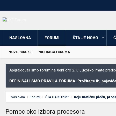
NASLOVNA
FORUMI
ŠTA JE NOVO
Č
NOVE PORUKE
PRETRAGA FORUMA
Apgrejdovali smo forum na XenForo 2.1.1, ukoliko imate predloga
DEFINISALI SMO PRAVILA FORUMA. Pročitajte ih, pojaviće 
Naslovna
Forumi
ŠTA DA KUPIM?
Pomoc oko izbora procesora