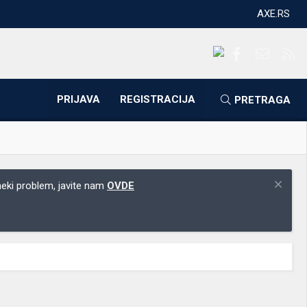
AXE.RS
Facebook
Kontakti
RS
PRIJAVA
REGISTRACIJA
PRETRAGA
 neki problem, javite nam
OVDE