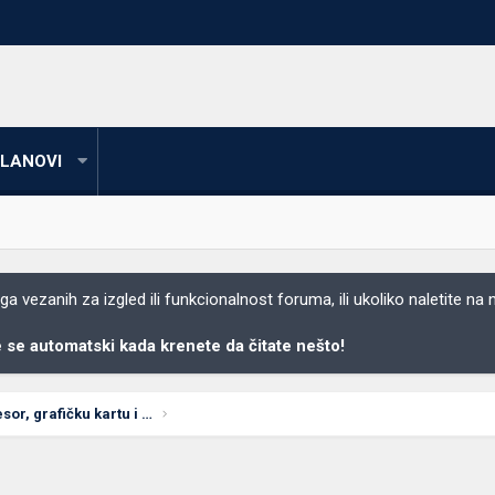
LANOVI
 vezanih za izgled ili funkcionalnost foruma, ili ukoliko naletite na
se automatski kada krenete da čitate nešto!
Koju matičnu ploču, procesor, grafičku kartu i RAM