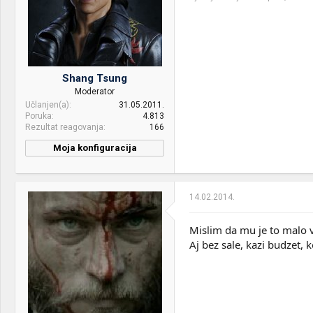
Shang Tsung
Moderator
Učlanjen(a)
31.05.2011.
Poruka
4.813
Rezultat reagovanja
166
Moja konfiguracija
PC / Laptop
Zvijer :p
Name:
14.02.2014.
CPU & cooler:
Intel i7 9700K@5GHz ft.
EKWB H2O
Mislim da mu je to malo 
Motherboard:
ASUS ROG Strix Z370-E
Aj bez sale, kazi budzet, k
Gaming
RAM:
Corsair Dominator Platinum
32GB 3000MHz
VGA & cooler:
ASUS RX 5700 XT Strix OC