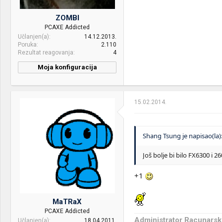
Display:
LG 32GK850G (VA 165Hz) +
ZOMBI
AOC Q3279VWFD8 (IPS
PCAXE Addicted
75Hz)
Učlanjen(a)
14.12.2013.
Poruka
2.110
HDD:
SSD Samsung 970 EVO
Rezultat reagovanja
4
500GB + WD 4TB EFAX
Moja konfiguracija
Sound:
ASUS Essence STU + Rotel
RA-05/JBL L16
Decade/SVS PB1000 +
Sennheiser HD515
15.02.2014.
Case:
Lian Li 011 Dynamic (black)
Shang Tsung je napisao(la)
PSU:
Seasonic SS-760XP2
Platinum
Još bolje bi bilo FX6300 i 2
Mice &
Razer Deathadder Chroma
keyboard:
+ ASUS Echelon mousepad
+1
+ Redragon Dark Avenger
RGB
MaTRaX
Internet:
ASUS RT-N18U + Ubiquiti
PCAXE Addicted
AP AC LR @ 250/25Mbit
Administrator Racunarsk
Učlanjen(a)
18.04.2011.