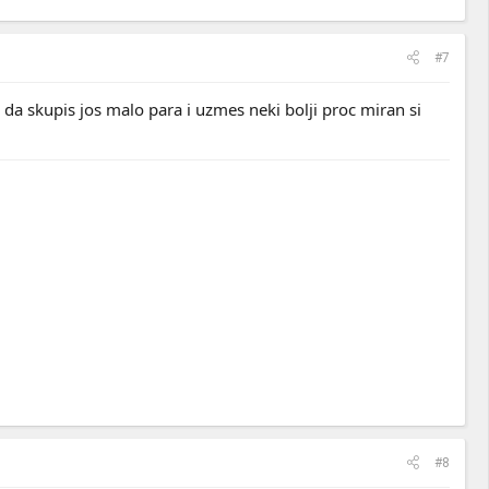
#7
e da skupis jos malo para i uzmes neki bolji proc miran si
#8