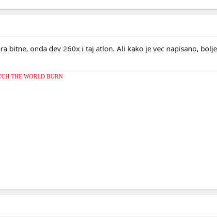
a bitne, onda dev 260x i taj atlon. Ali kako je vec napisano, bolj
TCH THE WORLD BURN