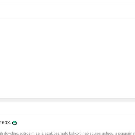
i 260X.
m ih dovoljno, potrosim za izlazak bezmalo koliko ti naplacujes uslugu, a popusim