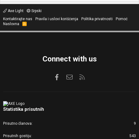
Axe Light
Srpski
Kontaktirajte nas
Pravila i uslovi korišćenja
Politika privatnosti
Pomoć
Naslovna
R
S
S
Connect with us
Facebook
Kontaktirajte nas
RSS
Statistika prisutnih
Prisutno članova
9
Prisutnih gostiju
543