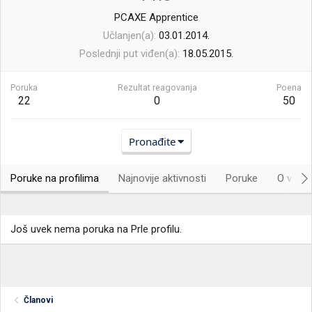
PCAXE Apprentice
Učlanjen(a)
03.01.2014.
Poslednji put viđen(a)
18.05.2015.
Poruka
Rezultat reagovanja
Poena
22
0
50
Pronađite
Poruke na profilima
Najnovije aktivnosti
Poruke
O vama.
Još uvek nema poruka na Prle profilu.
Članovi