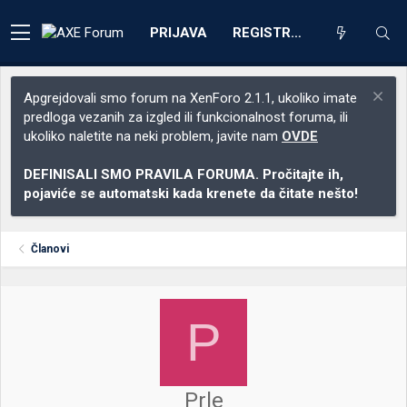
PRIJAVA
REGISTRACIJA
Apgrejdovali smo forum na XenForo 2.1.1, ukoliko imate
predloga vezanih za izgled ili funkcionalnost foruma, ili
ukoliko naletite na neki problem, javite nam
OVDE
DEFINISALI SMO PRAVILA FORUMA. Pročitajte ih,
pojaviće se automatski kada krenete da čitate nešto!
Članovi
P
Prle