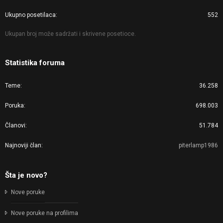
Ukupno posetilaca
552
Ukupan broj može sadržati i skrivene posetioce.
Statistika foruma
Teme
36.258
Poruka
698.003
Članovi
51.784
Najnoviji član
piterlamp1986
Šta je novo?
Nove poruke
Nove poruke na profilima