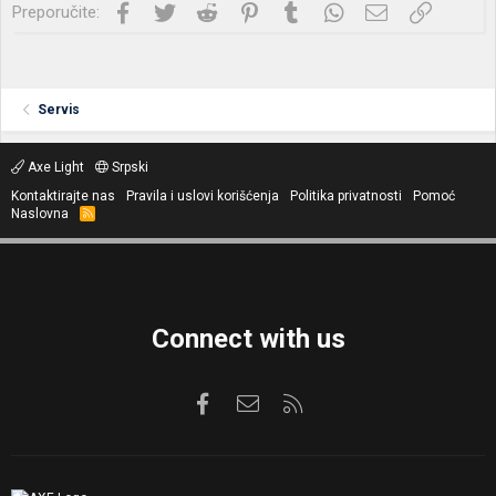
Facebook
Twitter
Reddit
Pinterest
Tumblr
WhatsApp
Imejl
Link
Preporučite:
Servis
Axe Light
Srpski
Kontaktirajte nas
Pravila i uslovi korišćenja
Politika privatnosti
Pomoć
Naslovna
R
S
S
Connect with us
Facebook
Kontaktirajte nas
RSS