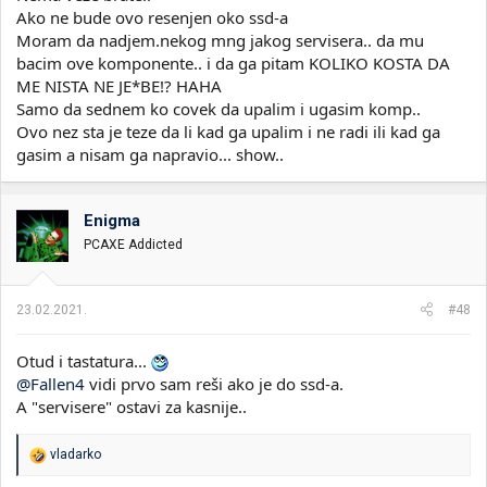
Ako ne bude ovo resenjen oko ssd-a
Moram da nadjem.nekog mng jakog servisera.. da mu
bacim ove komponente.. i da ga pitam KOLIKO KOSTA DA
ME NISTA NE JE*BE!? HAHA
Samo da sednem ko covek da upalim i ugasim komp..
Ovo nez sta je teze da li kad ga upalim i ne radi ili kad ga
gasim a nisam ga napravio... show..
Enigma
PCAXE Addicted
23.02.2021.
#48
Otud i tastatura...
@Fallen4
vidi prvo sam reši ako je do ssd-a.
A "servisere" ostavi za kasnije..
R
vladarko
e