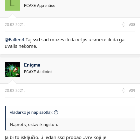
L
PCAXE Apprentice
23.02.2021.
#38
@Fallen4
Taj ssd sad mozes ili da vrljis u smece ili da ga
uvalis nekome.
Enigma
PCAXE Addicted
23.02.2021.
#39
vladarko je napisao(la):
Naprotiv, ostavi kingston.
Ja bi to isključio...i jedan ssd probao ..vrv koji je