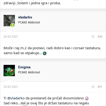
zdraviji..Sistem i jedna igra i proba.
vladarko
PCAXE Addicted
23.02.2021.
#40
Može i taj m.2 da postavi, radi dobro kao i corsair tastatura,
samo kad se otpakuje...
Enigma
PCAXE Addicted
23.02.2021.
#41
Ti
@vladarko
da prestaneš da pričaš dvosmisleno
Sad reko...dal je ovaj što je držao tastaturu na regalu