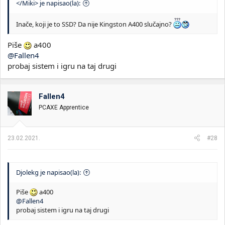
</Miki> je napisao(la):
Inače, koji je to SSD? Da nije Kingston A400 slučajno?
Piše
a400
@Fallen4
probaj sistem i igru na taj drugi
Fallen4
PCAXE Apprentice
23.02.2021.
#28
Djolekg je napisao(la):
Piše
a400
@Fallen4
probaj sistem i igru na taj drugi