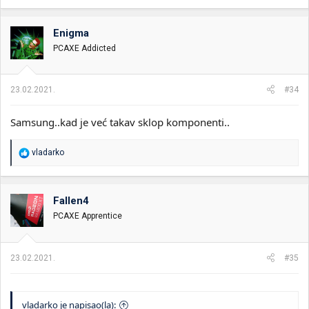
a
g
o
Enigma
v
PCAXE Addicted
a
n
j
a
23.02.2021.
#34
:
Samsung..kad je već takav sklop komponenti..
R
vladarko
e
a
g
o
Fallen4
v
PCAXE Apprentice
a
n
j
a
23.02.2021.
#35
:
vladarko je napisao(la):