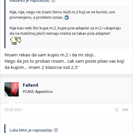
vladarko je napisao(la):
Nije, nije, nego ne znam čemu služi m.2 koji se ne koristi, sve
promenjeno, a problem ostao.
Nije kao neki što kupe m.2, kupe pcie adapter za m.2 i ukapiraju
da na matičnoj ploči nemaju mesta za takav pcie adapter!
Nisam rekao da sam kupio m.2 i da mi stoji..
Nego da jos to probao nisam.. cak sam posle pitao vas koji
da kupim... imam 2 klasicna ssd 2,5"
Fallen4
PCAXE Apprentice
23.02.2021.
#45
Luka Mitic je napisao(la):