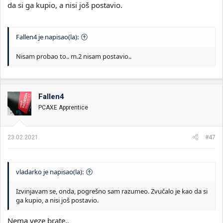
da si ga kupio, a nisi još postavio.
Fallen4 je napisao(la):
Nisam probao to.. m.2 nisam postavio..
Fallen4
PCAXE Apprentice
23.02.2021.
#47
vladarko je napisao(la):
Izvinjavam se, onda, pogrešno sam razumeo. Zvučalo je kao da si
ga kupio, a nisi još postavio.
Nema veze brate..