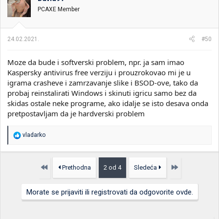
v
PCAXE Member
a
n
j
a
24.02.2021.
#50
:
Moze da bude i softverski problem, npr. ja sam imao
Kaspersky antivirus free verziju i prouzrokovao mi je u
igrama crasheve i zamrzavanje slike i BSOD-ove, tako da
probaj reinstalirati Windows i skinuti igricu samo bez da
skidas ostale neke programe, ako idalje se isto desava onda
pretpostavljam da je hardverski problem
R
vladarko
e
a
g
o
Prvo
Poslednja
Prethodna
2 od 4
Sledeća
v
a
n
Morate se prijaviti ili registrovati da odgovorite ovde.
j
a
: