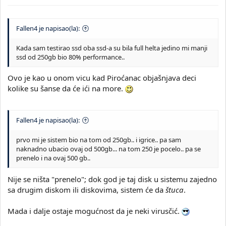
Fallen4 je napisao(la):
Kada sam testirao ssd oba ssd-a su bila full helta jedino mi manji
ssd od 250gb bio 80% performance..
Ovo je kao u onom vicu kad Piroćanac objašnjava deci
kolike su šanse da će ići na more.
Fallen4 je napisao(la):
prvo mi je sistem bio na tom od 250gb.. i igrice.. pa sam
naknadno ubacio ovaj od 500gb... na tom 250 je pocelo.. pa se
prenelo i na ovaj 500 gb..
Nije se ništa "prenelo"; dok god je taj disk u sistemu zajedno
sa drugim diskom ili diskovima, sistem će da
štuca
.
Mada i dalje ostaje mogućnost da je neki virusčić.