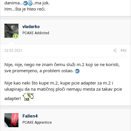
danima...
..ma jok.
Hm...šta je hteo reći.
vladarko
PCAXE Addicted
23.02.2021.
#42
Nije, nije, nego ne znam čemu služi m.2 koji se ne koristi,
sve promenjeno, a problem ostao.
Nije kao neki što kupe m.2, kupe pcie adapter za m.2 i
ukapiraju da na matičnoj ploči nemaju mesta za takav pcie
adapter!
Fallen4
PCAXE Apprentice