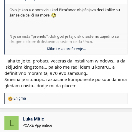
Ovo je kao u onom vicu kad Piroćanac objašnjava deci kolike su
šanse da će ići na more.
Nije se ništa "prenelo"; dok god je taj disk u sistemu zajedno sa
drugim diskom ili diskovima, sistem će da
štuca
.
Kliknite za proširenje...
Mada i dalje ostaje mogućnost da je neki virusčić.
Haha to je to, probacu veceras da instaliram windows.. a da
Preporuka iz zmajevog gnezda
iskljucim kingstona... pa ako me radi idem u kontru.. a
definitivno moram taj 970 evo samsung..
Speichermedien online kaufen | Samsung DE
Smesna je situacija.. razbacane komponente po sobi danima
Samsung Speichermedien im offiziellen Samsung
gledam i nista.. dodje mi da placem
Online Shop kaufen. Produkte vergleichen ✓
Sicherer Versand ✓ 0%-Finanzierung ✓
www.samsung.com
R
Enigma
e
a
g
o
Luka Mitic
L
v
PCAXE Apprentice
a
n