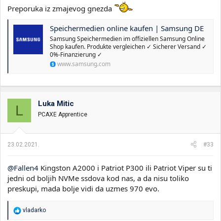
Preporuka iz zmajevog gnezda
Speichermedien online kaufen | Samsung DE
Samsung Speichermedien im offiziellen Samsung Online
Shop kaufen. Produkte vergleichen ✓ Sicherer Versand ✓
0%-Finanzierung ✓
www.samsung.com
Luka Mitic
L
PCAXE Apprentice
23.02.2021.
#33
@Fallen4
Kingston A2000 i Patriot P300 ili Patriot Viper su ti
jedni od boljih NVMe ssdova kod nas, a da nisu toliko
preskupi, mada bolje vidi da uzmes 970 evo.
R
vladarko
e