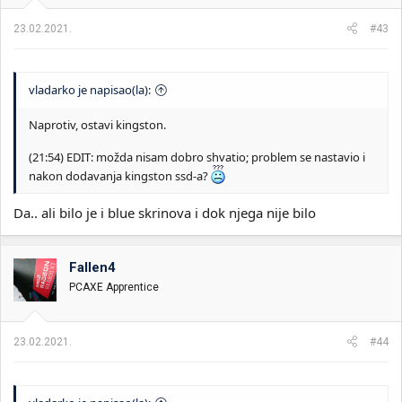
23.02.2021.
#43
vladarko je napisao(la):
Naprotiv, ostavi kingston.
(21:54) EDIT: možda nisam dobro shvatio; problem se nastavio i
nakon dodavanja kingston ssd-a?
Da.. ali bilo je i blue skrinova i dok njega nije bilo
Fallen4
PCAXE Apprentice
23.02.2021.
#44