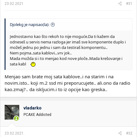
a
23.02.2021.
#31
:
Djolekg je napisao(la):
Jednostavno kao što rekoh to nije moguće.Da ti kažem da
odneseš u servis nema razloga jer imaš sve komponente duplo i
možeš jednu po jednu i sam da testiraš komponentu..
Nem pojma..sata kablovi...vrv jok..
Mada možda si i to menjao kod nove ploče..Mada krešovanje i
sata kabl
Menjao sam brate moj sata kablove..i na starim i na
novim.isto.. koji m.2 ssd mi preporucujete.. ali.ono da radio
kao.zmaj?.. da iskljucim.i to iz opcije kao greska..
vladarko
PCAXE Addicted
23.02.2021.
#32