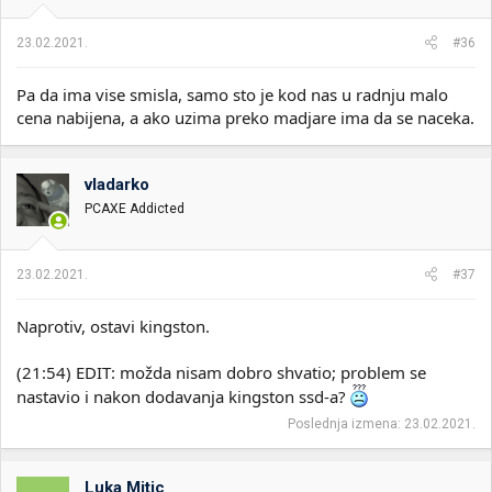
j
a
23.02.2021.
#36
:
Pa da ima vise smisla, samo sto je kod nas u radnju malo
cena nabijena, a ako uzima preko madjare ima da se naceka.
vladarko
PCAXE Addicted
23.02.2021.
#37
Naprotiv, ostavi kingston.
(21:54) EDIT: možda nisam dobro shvatio; problem se
nastavio i nakon dodavanja kingston ssd-a?
Poslednja izmena:
23.02.2021.
Luka Mitic