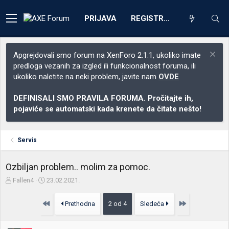
PRIJAVA
REGISTRACIJA
Apgrejdovali smo forum na XenForo 2.1.1, ukoliko imate
predloga vezanih za izgled ili funkcionalnost foruma, ili
ukoliko naletite na neki problem, javite nam
OVDE
DEFINISALI SMO PRAVILA FORUMA. Pročitajte ih,
pojaviće se automatski kada krenete da čitate nešto!
Servis
Ozbiljan problem.. molim za pomoc.
Z
D
Fallen4
23.02.2021.
a
a
č
t
Prvo
Poslednja
Prethodna
2 od 4
Sledeća
e
u
t
m
n
p