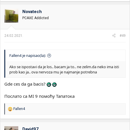
a
g
o
Novatech
v
PCAXE Addicted
a
n
j
a
24.02.2021.
#49
:
Fallen4 je napisao(la):
Ako se ispostavi da je los.. bacam ja to.. ne zelim.da neko ima isti
prob kao ja.. ova nervoza mu je najmanje potrebna
Gde ces da ga bacis?
Послато са MI 9 помоћу Тапатока
R
Fallen4
e
a
g
o
David97