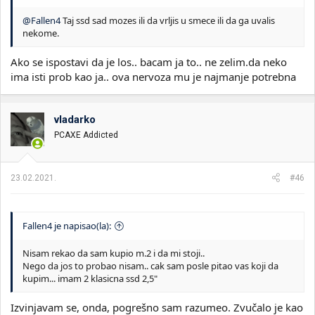
@Fallen4
Taj ssd sad mozes ili da vrljis u smece ili da ga uvalis
nekome.
Ako se ispostavi da je los.. bacam ja to.. ne zelim.da neko
ima isti prob kao ja.. ova nervoza mu je najmanje potrebna
vladarko
PCAXE Addicted
23.02.2021.
#46
Fallen4 je napisao(la):
Nisam rekao da sam kupio m.2 i da mi stoji..
Nego da jos to probao nisam.. cak sam posle pitao vas koji da
kupim... imam 2 klasicna ssd 2,5"
Izvinjavam se, onda, pogrešno sam razumeo. Zvučalo je kao