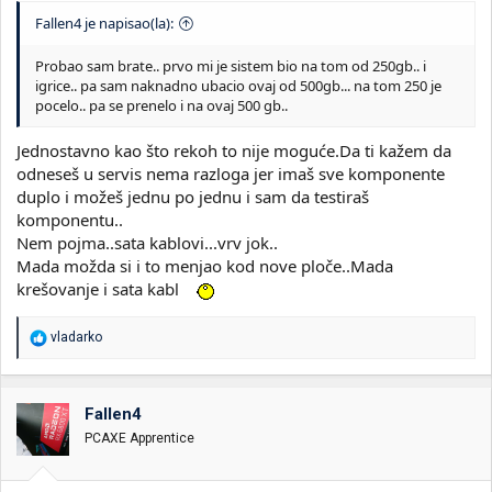
Fallen4 je napisao(la):
Probao sam brate.. prvo mi je sistem bio na tom od 250gb.. i
igrice.. pa sam naknadno ubacio ovaj od 500gb... na tom 250 je
pocelo.. pa se prenelo i na ovaj 500 gb..
Jednostavno kao što rekoh to nije moguće.Da ti kažem da
odneseš u servis nema razloga jer imaš sve komponente
duplo i možeš jednu po jednu i sam da testiraš
komponentu..
Nem pojma..sata kablovi...vrv jok..
Mada možda si i to menjao kod nove ploče..Mada
krešovanje i sata kabl
R
vladarko
e
a
g
o
Fallen4
v
PCAXE Apprentice
a
n
j