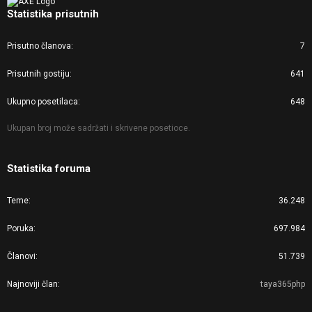
Statistika prisutnih
Prisutno članova
7
Prisutnih gostiju
641
Ukupno posetilaca
648
Ukupan broj može sadržati i skrivene posetioce.
Statistika foruma
Teme
36.248
Poruka
697.984
Članovi
51.739
Najnoviji član
taya365php