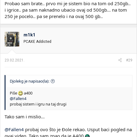
Probao sam brate.. prvo mi je sistem bio na tom od 250gb..
i igrice.. pa sam naknadno ubacio ovaj od 500gb... na tom
250 je pocelo.. pa se prenelo i na ovaj 500 gb..
m1k1
PCAXE Addicted
23.02.2021.
#29
Djolekg je napisao(la):
Piše
a400
@Fallen4
probaj sistem i igru na taj drugi
Tako sam i mislio...
@Fallen4
probaj ovo što je Đole rekao. Usput baci pogled na
ovaj video. Tako sam znao da je A400