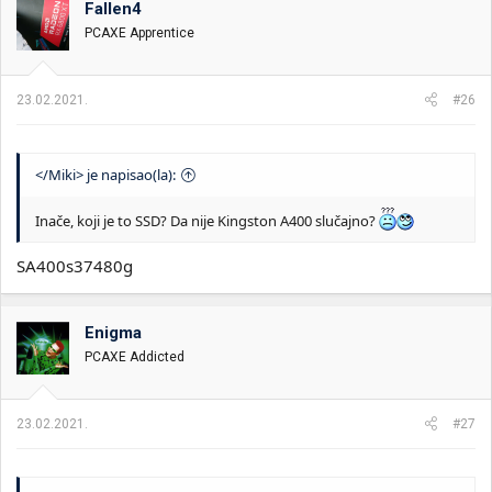
Fallen4
i
o
k
k
PCAXE Apprentice
t
r
e
e
m
t
23.02.2021.
#26
e
a
n
j
a
</Miki> je napisao(la):
Inače, koji je to SSD? Da nije Kingston A400 slučajno?
SA400s37480g
Enigma
PCAXE Addicted
23.02.2021.
#27