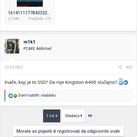
16141111778433324271062124868617.jpg
2,2 MB
Pregleda: 221
m1k1
PCAXE Addicted
23.02.2021.
#25
Inače, koji je to SSD? Da nije Kingston A400 slučajno?
R
Dom1nat0R
i
vladarko
e
a
g
o
Poslednja
1 od 4
Sledeća
v
a
n
Morate se prijaviti ili registrovati da odgovorite ovde.
j