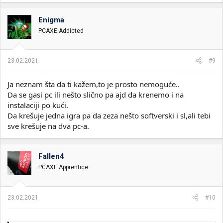
Enigma
PCAXE Addicted
23.02.2021.
#9
Ja neznam šta da ti kažem,to je prosto nemoguće..
Da se gasi pc ili nešto slično pa ajd da krenemo i na
instalaciji po kući.
Da krešuje jedna igra pa da zeza nešto softverski i sl,ali tebi
sve krešuje na dva pc-a.
Fallen4
PCAXE Apprentice
23.02.2021.
#10