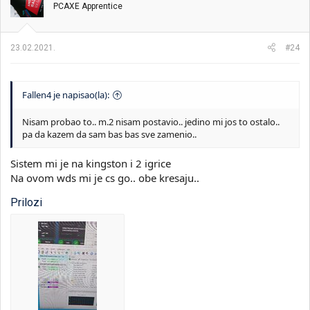
PCAXE Apprentice
a
n
j
a
23.02.2021.
#24
:
Fallen4 je napisao(la):
Nisam probao to.. m.2 nisam postavio.. jedino mi jos to ostalo..
pa da kazem da sam bas bas sve zamenio..
Sistem mi je na kingston i 2 igrice
Na ovom wds mi je cs go.. obe kresaju..
Prilozi