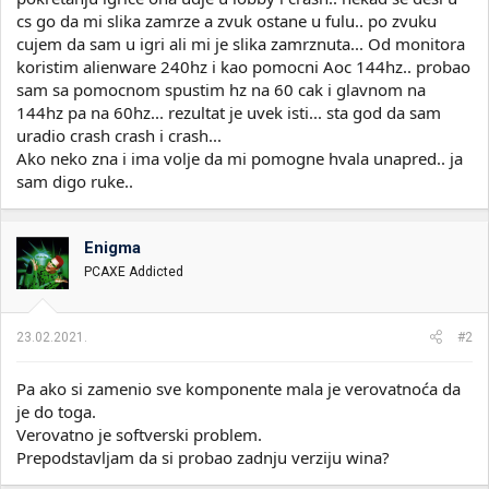
cs go da mi slika zamrze a zvuk ostane u fulu.. po zvuku
cujem da sam u igri ali mi je slika zamrznuta... Od monitora
koristim alienware 240hz i kao pomocni Aoc 144hz.. probao
sam sa pomocnom spustim hz na 60 cak i glavnom na
144hz pa na 60hz... rezultat je uvek isti... sta god da sam
uradio crash crash i crash...
Ako neko zna i ima volje da mi pomogne hvala unapred.. ja
sam digo ruke..
Enigma
PCAXE Addicted
23.02.2021.
#2
Pa ako si zamenio sve komponente mala je verovatnoća da
je do toga.
Verovatno je softverski problem.
Prepodstavljam da si probao zadnju verziju wina?