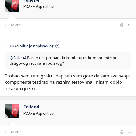
Fallen4
PCAXE Apprentice
23.02.2021.
#6
Luka Mitic je napisao(la):
@Fallen4
Pa sto nisi probao da kombinujes komponente od
drugovog racunara i od svog?
Probao sam ram,grafu.. napisao sam gore da sam sve svoje
komponente testirao na raznim testovima.. nisam dobio
nikakvu gresku..
Fallen4
PCAXE Apprentice
23.02.2021.
#7