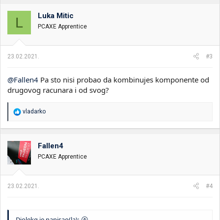
Luka Mitic
L
PCAXE Apprentice
23.02.2021.
#3
@Fallen4
Pa sto nisi probao da kombinujes komponente od
drugovog racunara i od svog?
R
vladarko
e
a
g
o
Fallen4
v
PCAXE Apprentice
a
n
j
a
23.02.2021.
#4
:
Djolekg je napisao(la):