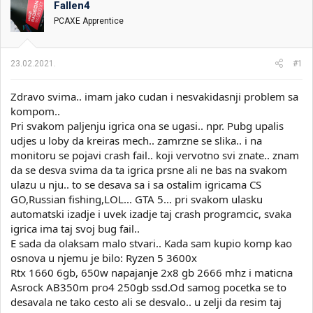
Fallen4
i
o
k
k
PCAXE Apprentice
t
r
e
e
m
t
23.02.2021.
#1
e
a
n
Zdravo svima.. imam jako cudan i nesvakidasnji problem sa
j
a
kompom..
Pri svakom paljenju igrica ona se ugasi.. npr. Pubg upalis
udjes u loby da kreiras mech.. zamrzne se slika.. i na
monitoru se pojavi crash fail.. koji vervotno svi znate.. znam
da se desva svima da ta igrica prsne ali ne bas na svakom
ulazu u nju.. to se desava sa i sa ostalim igricama CS
GO,Russian fishing,LOL... GTA 5... pri svakom ulasku
automatski izadje i uvek izadje taj crash programcic, svaka
igrica ima taj svoj bug fail..
E sada da olaksam malo stvari.. Kada sam kupio komp kao
osnova u njemu je bilo: Ryzen 5 3600x
Rtx 1660 6gb, 650w napajanje 2x8 gb 2666 mhz i maticna
Asrock AB350m pro4 250gb ssd.Od samog pocetka se to
desavala ne tako cesto ali se desvalo.. u zelji da resim taj