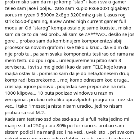
prob mislio sam da mi je komp "slab" i kao i svaki gamer
zeleo sam jace i bolje... zato sam kupio Rx6800xt gigabayt
aorus m ryzen 9 5900x 2x8gb 3200mhz g-skill, asus rog
strix b550-f gaming, 850w Antec high current gamer full
modular. Od "starog" kompa ostalo je samo kuciste.. mislio
sam da ce to da resi prob.. ali sam se ZA***AO.. desilo se jos
gore .. probao sam da kombinujem komponente,slabiji
procesor sa novom grafom i sve tako u krug.. da vidim da
nije prob tu.. pa sam svaku komponentu testirao od rama na
mem testu do cpu i gpu.. umedjuvremenu pitao sam 3
servisera.. i svi su me gledali kao da sam TELE koje krava
majka ostavila.. pomislio sam da je do neta,donesem drugi
komp radi besprekorno... moj komp odnesem kod druga..
crashaju igrice ponovo.. pogledao sve preporuke na netu
1000 klipova... 10 puta podizao windows u raznim
verzijama.. probao nekoliko upravljackih programa i nez sta
vec.. i tako 1mesec ja nista nisam uradio.. jedino nisam
probao sa ssd M.2..
Kada sam testirao ssd oba ssd-a su bila full helta jedino mi
manji ssd od 250gb bio 80% performance.. probao sam
sistem podici i na manji ssd i na veci.. uvek isto .. pri svakom
pokretanju igrice ona udje u lobby i crash.. nekad se desi u