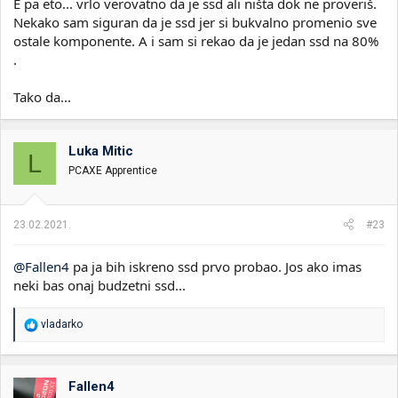
E pa eto... vrlo verovatno da je ssd ali ništa dok ne proveriš.
Nekako sam siguran da je ssd jer si bukvalno promenio sve
ostale komponente. A i sam si rekao da je jedan ssd na 80%
.
Tako da...
Luka Mitic
L
PCAXE Apprentice
23.02.2021.
#23
@Fallen4
pa ja bih iskreno ssd prvo probao. Jos ako imas
neki bas onaj budzetni ssd...
R
vladarko
e
a
g
o
Fallen4
v