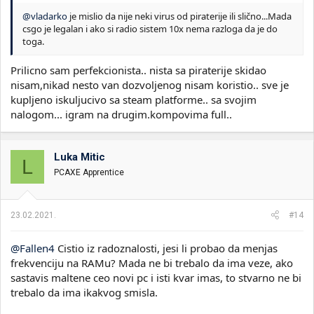
@vladarko
je mislio da nije neki virus od piraterije ili slično...Mada
csgo je legalan i ako si radio sistem 10x nema razloga da je do
toga.
Prilicno sam perfekcionista.. nista sa piraterije skidao
nisam,nikad nesto van dozvoljenog nisam koristio.. sve je
kupljeno iskuljucivo sa steam platforme.. sa svojim
nalogom... igram na drugim.kompovima full..
Luka Mitic
L
PCAXE Apprentice
23.02.2021.
#14
@Fallen4
Cistio iz radoznalosti, jesi li probao da menjas
frekvenciju na RAMu? Mada ne bi trebalo da ima veze, ako
sastavis maltene ceo novi pc i isti kvar imas, to stvarno ne bi
trebalo da ima ikakvog smisla.