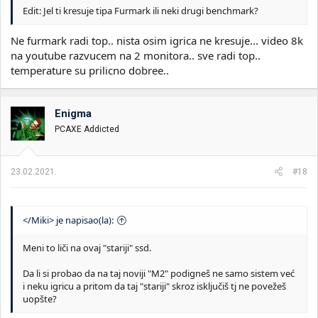
Edit: Jel ti kresuje tipa Furmark ili neki drugi benchmark?
Ne furmark radi top.. nista osim igrica ne kresuje... video 8k
na youtube razvucem na 2 monitora.. sve radi top..
temperature su prilicno dobree..
Enigma
PCAXE Addicted
23.02.2021.
#18
</Miki> je napisao(la):
Meni to liči na ovaj "stariji" ssd.
Da li si probao da na taj noviji "M2" podigneš ne samo sistem već
i neku igricu a pritom da taj "stariji" skroz isključiš tj ne povežeš
uopšte?