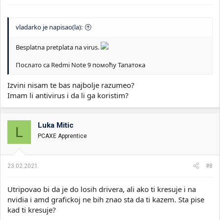
vladarko je napisao(la):
Besplatna pretplata na virus.
Послато са Redmi Note 9 помоћу Тапатока
Izvini nisam te bas najbolje razumeo?
Imam li antivirus i da li ga koristim?
Luka Mitic
L
PCAXE Apprentice
23.02.2021.
#8
Utripovao bi da je do losih drivera, ali ako ti kresuje i na
nvidia i amd grafickoj ne bih znao sta da ti kazem. Sta pise
kad ti kresuje?