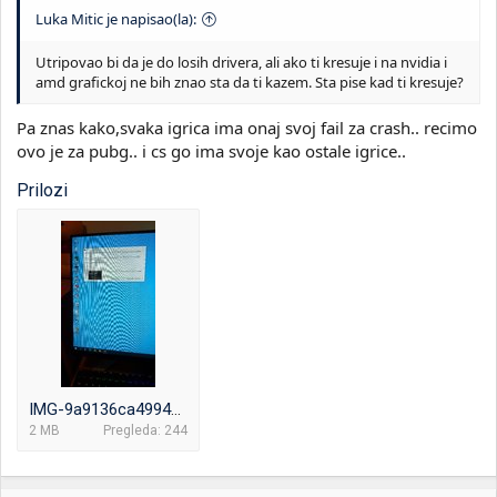
Luka Mitic je napisao(la):
Utripovao bi da je do losih drivera, ali ako ti kresuje i na nvidia i
amd grafickoj ne bih znao sta da ti kazem. Sta pise kad ti kresuje?
Pa znas kako,svaka igrica ima onaj svoj fail za crash.. recimo
ovo je za pubg.. i cs go ima svoje kao ostale igrice..
Prilozi
IMG-9a9136ca4994515aa08014f7a54e880c-V.jpg
2 MB
Pregleda: 244