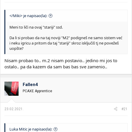
</Miki> je napisao(la):
Meni to liči na ovaj "stariji" ssd.
Da li si probao da na taj noviji "M2" podigneš ne samo sistem već
i neku igricu a pritom da taj "stariji" skroz isključiš tj ne povežeš
uopšte?
Nisam probao to.. m.2 nisam postavio.. jedino mi jos to
ostalo.. pa da kazem da sam bas bas sve zamenio..
Fallen4
PCAXE Apprentice
23.02.2021.
#21
Luka Mitic je napisao(la):