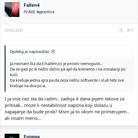
Fallen4
PCAXE Apprentice
23.02.2021.
#11
Djolekg je napisao(la):
Ja neznam šta da ti kažem,to je prosto nemoguće..
Da se gasi pc ili nešto slično pa ajd da krenemo i na instalaciji po
kući.
Da krešuje jedna igra pa da zeza nešto softverski i sl,ali tebi sve
krešuje na dva pc-a.
I ja vise nez sta da radim.. zadnja 4 dana pijem lekove za
pritisak.. moze li nestabilnost napona koji dolazu u
napajanje da bude prob? Msm ja to okom ne primecujem..
ali nisam merio...
Enigma