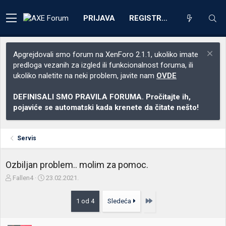
PRIJAVA
REGISTRACIJA
Apgrejdovali smo forum na XenForo 2.1.1, ukoliko imate
predloga vezanih za izgled ili funkcionalnost foruma, ili
ukoliko naletite na neki problem, javite nam
OVDE
DEFINISALI SMO PRAVILA FORUMA. Pročitajte ih,
pojaviće se automatski kada krenete da čitate nešto!
Servis
Ozbiljan problem.. molim za pomoc.
Z
D
Fallen4
23.02.2021.
a
a
č
t
Poslednja
1 od 4
Sledeća
e
u
t
m
n
p