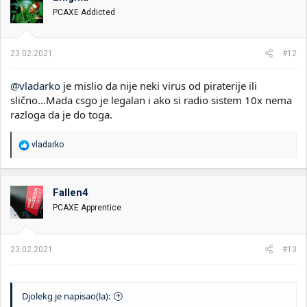
PCAXE Addicted
23.02.2021.
#12
@vladarko
je mislio da nije neki virus od piraterije ili
slično...Mada csgo je legalan i ako si radio sistem 10x nema
razloga da je do toga.
R
vladarko
e
a
g
o
Fallen4
v
PCAXE Apprentice
a
n
j
a
23.02.2021.
#13
:
Djolekg je napisao(la):