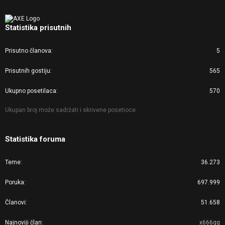
Statistika prisutnih
Prisutno članova
5
Prisutnih gostiju
565
Ukupno posetilaca
570
Ukupan broj može sadržati i skrivene posetioce.
Statistika foruma
Teme
36.273
Poruka
697.999
Članovi
51.658
Najnoviji član
x666gg