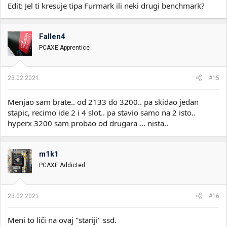
Edit: Jel ti kresuje tipa Furmark ili neki drugi benchmark?
Fallen4
PCAXE Apprentice
23.02.2021.
#15
Menjao sam brate.. od 2133 do 3200.. pa skidao jedan
stapic, recimo ide 2 i 4 slot.. pa stavio samo na 2 isto..
hyperx 3200 sam probao od drugara ... nista..
m1k1
PCAXE Addicted
23.02.2021.
#16
Meni to liči na ovaj "stariji" ssd.