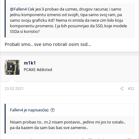
@Fallen4
Cek jesi li probao da uzmes, drugov racunar, i samo
jednu komponentu izmenis od svojih, tipa samo svoj ram, pa
samo svoju graficku itd? Nema ni smisla da nece cim bilo koju
komponentu promenis. I ja bih posumnjao da SSD, koje modele
SSDa si koristio?
Probali smo.. sve smo rotirali osim ssd...
m1k1
PCAXE Addicted
23.02.2021.
#22
Fallen4 je napisao(la):
Nisam probao to.. m.2 nisam postavio.. jedino mi jos to ostalo..
pa da kazem da sam bas bas sve zamenio..