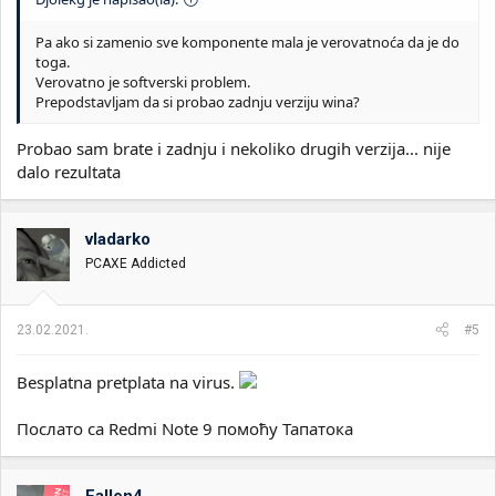
Pa ako si zamenio sve komponente mala je verovatnoća da je do
toga.
Verovatno je softverski problem.
Prepodstavljam da si probao zadnju verziju wina?
Probao sam brate i zadnju i nekoliko drugih verzija... nije
dalo rezultata
vladarko
PCAXE Addicted
23.02.2021.
#5
Besplatna pretplata na virus.
Послато са Redmi Note 9 помоћу Тапатока