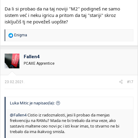
Da li si probao da na taj noviji "M2" podigneš ne samo
sistem već i neku igricu a pritom da taj "stariji" skroz
isključiš tj ne povežeš uopšte?
R
Enigma
e
a
g
o
Fallen4
v
PCAXE Apprentice
a
n
j
a
23.02.2021.
#17
:
Luka Mitic je napisao(la):
@Fallen4
Cistio iz radoznalosti, jesi li probao da menjas
frekvenciju na RAMu? Mada ne bi trebalo da ima veze, ako
sastavis maltene ceo novi pc i isti kvar imas, to stvarno ne bi
trebalo da ima ikakvog smisla.