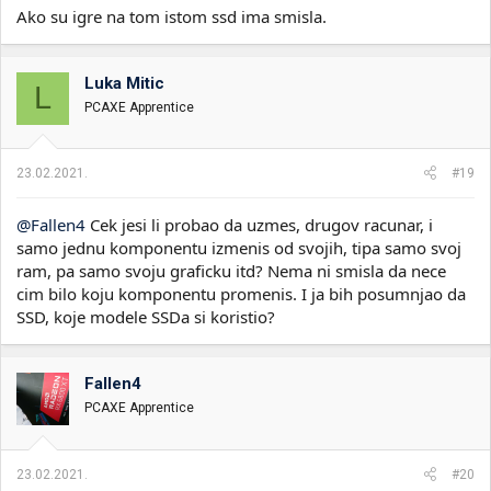
Ako su igre na tom istom ssd ima smisla.
Luka Mitic
L
PCAXE Apprentice
23.02.2021.
#19
@Fallen4
Cek jesi li probao da uzmes, drugov racunar, i
samo jednu komponentu izmenis od svojih, tipa samo svoj
ram, pa samo svoju graficku itd? Nema ni smisla da nece
cim bilo koju komponentu promenis. I ja bih posumnjao da
SSD, koje modele SSDa si koristio?
Fallen4
PCAXE Apprentice
23.02.2021.
#20