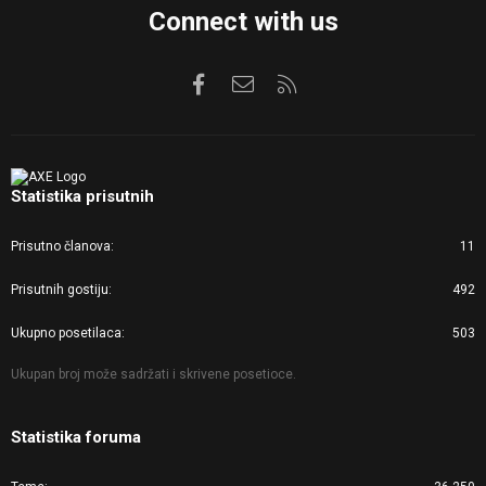
Connect with us
Facebook
Kontaktirajte nas
RSS
Statistika prisutnih
Prisutno članova
11
Prisutnih gostiju
492
Ukupno posetilaca
503
Ukupan broj može sadržati i skrivene posetioce.
Statistika foruma