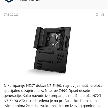
PCAXE Addicted
i
o
k
k
t
r
07.10.2020.
#1
e
e
m
t
e
a
n
j
a
Iz kompanije NZXT dolazi N7 Z490, najnovija matična ploča
specijalno dizajnirana za Intel-ov Z490 čipset desete
generacije. Kako navode iz kompanije, matična ploča NZXT
N7 Z490 ATX usredsređena je na pružanje korisnih alata
svima onima žele da izvuku maksimum iz svog gaming PC-