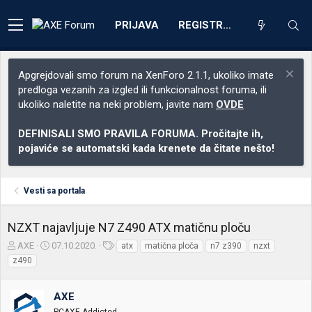
PRIJAVA
REGISTRACIJA
Apgrejdovali smo forum na XenForo 2.1.1, ukoliko imate
predloga vezanih za izgled ili funkcionalnost foruma, ili
ukoliko naletite na neki problem, javite nam
OVDE
DEFINISALI SMO PRAVILA FORUMA. Pročitajte ih,
pojaviće se automatski kada krenete da čitate nešto!
Vesti sa portala
NZXT najavljuje N7 Z490 ATX matičnu ploču
Z
D
O
AXE
07.10.2020.
atx
matična ploča
n7 z390
nzxt
a
a
z
z490
č
t
n
e
u
a
t
m
k
AXE
n
p
e