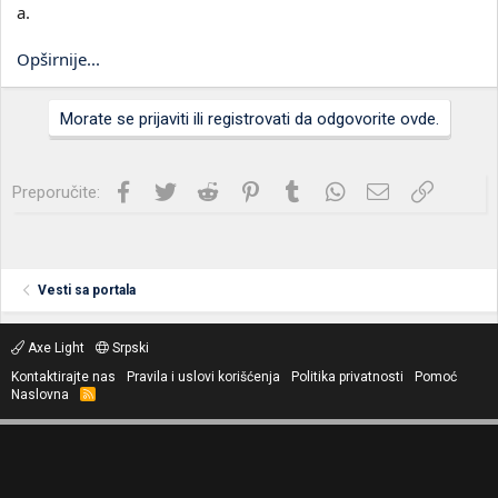
a.
Opširnije...
Morate se prijaviti ili registrovati da odgovorite ovde.
Facebook
Twitter
Reddit
Pinterest
Tumblr
WhatsApp
Imejl
Link
Preporučite:
Vesti sa portala
Axe Light
Srpski
Kontaktirajte nas
Pravila i uslovi korišćenja
Politika privatnosti
Pomoć
Naslovna
R
S
S