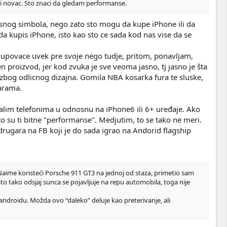
nji novac. Sto znaci da gledam performanse.
usnog simbola, nego zato sto mogu da kupe iPhone ili da
a kupis iPhone, isto kao sto ce sada kod nas vise da se
 kupovace uvek pre svoje nego tudje, pritom, ponavljam,
en proizvod, jer kod zvuka je sve veoma jasno, tj jasno je šta
ga zbog odlicnog dizajna. Gomila NBA kosarka fura te sluske,
parama.
talim telefonima u odnosnu na iPhone6 ili 6+ uređaje. Ako
to su ti bitne "performanse". Medjutim, to se tako ne meri.
rugara na FB koji je do sada igrao na Andorid flagship
. Naime koristeći Porsche 911 GT3 na jednoj od staza, primetio sam
 isto tako odsjaj sunca se pojavljuje na repu automobila, toga nije
 androidu. Možda ovo “daleko” deluje kao preterivanje, ali