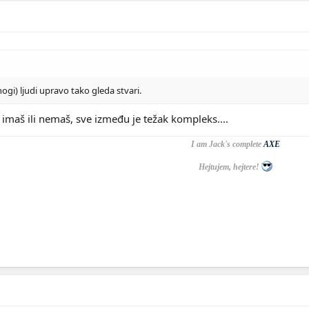
nogi) ljudi upravo tako gleda stvari.
i imaš ili nemaš, sve između je težak kompleks....
I am Jack's complete
AXE
Hejtujem, hejtere!