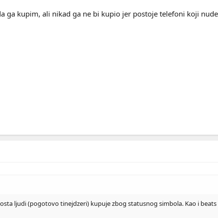
 ga kupim, ali nikad ga ne bi kupio jer postoje telefoni koji nud
dosta ljudi (pogotovo tinejdzeri) kupuje zbog statusnog simbola. Kao i beats s