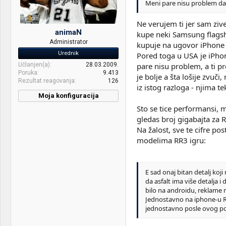
Meni pare nisu problem da g
Display:
Samsung 1920x1080, 60Hz
Ne verujem ti jer sam ziv
HDD:
Western Digital Green 2TB
animaN
kupe neki Samsung flagshi
Administrator
kupuje na ugovor iPhone 
Sound:
Integrale
Urednik
Pored toga u USA je iPhon
Case:
Phanteks Enthoo Pro (black
Učlanjen(a)
28.03.2009.
pare nisu problem, a ti pr
windowed)
Poruka
9.413
je bolje a šta lošije zvuč
Rezultat reagovanja
126
iz istog razloga - njima t
PSU:
Seasonic M12-620W 80+
Moja konfiguracija
Bronze
CPU & cooler:
Ci7 3930K@ Coolink
Sto se tice performansi, 
Internet:
10down, 2up
CoratorDS
gledas broj gigabajta za 
Na žalost, sve te cifre p
OS & Browser:
Windows 8.1 Pro 64bit &
Motherboard:
ASUS P9X79 Deluxe
modelima RR3 igru:
Google Chrome
RAM:
4x4GB Mushkin 1600 MHz
Other:
Apple iPhone 5S 64gb
cl9, 1.5V
E sad onaj bitan detalj koj
VGA & cooler:
Sapphire HD6950 FleX
da asfalt ima više detalja i
Edition
bilo na androidu, reklame n
Jednostavno na iphone-u RR3
Display:
3x Belinea 102035W
jednostavno posle ovog p
HDD:
Corsair ForceGT 120GB