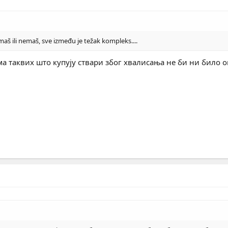
imaš ili nemaš, sve između je težak kompleks....
а таквих што купују ствари због хвалисања не би ни било о