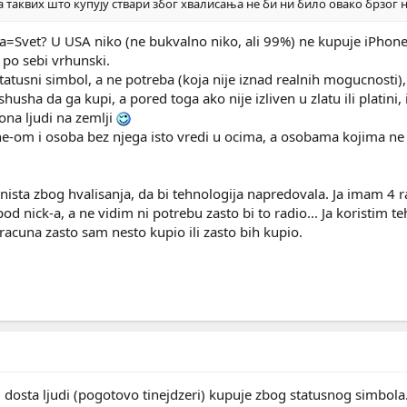
 таквих што купују ствари због хвалисања не би ни било овако брзог 
rbija=Svet? U USA niko (ne bukvalno niko, ali 99%) ne kupuje iPho
 po sebi vrhunski.
tatusni simbol, a ne potreba (koja nije iznad realnih mogucnost
husha da ga kupi, a pored toga ako nije izliven u zlatu ili platini, 
ona ljudi na zemlji
-om i osoba bez njega isto vredi u ocima, a osobama kojima ne 
nista zbog hvalisanja, da bi tehnologija napredovala. Ja imam 4
d nick-a, a ne vidim ni potrebu zasto bi to radio... Ja koristim t
acuna zasto sam nesto kupio ili zasto bih kupio.
 dosta ljudi (pogotovo tinejdzeri) kupuje zbog statusnog simbola. 