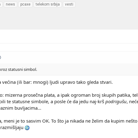
a
news
pcaxe
telekom srbija
vesti
kroz statusni simbol.
 većina (ili bar: mnogi) ljudi upravo tako gleda stvari.
o: mizerna prosečna plata, a ipak ogroman broj skupih patika, te
ili te statusne simbole, a posle će da jedu naj-krš
podrigušu
, neć
 raznim buvljacima...
ima, meni je to sasvim OK. To što ja nikada ne želim da kupim ne
 razmišljaju