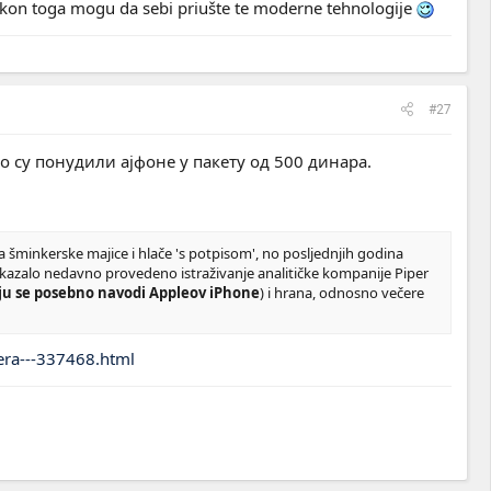
nakon toga mogu da sebi priušte te moderne tehnologije
#27
 су понудили ајфоне у пакету од 500 динара.
a šminkerske majice i hlače 's potpisom', no posljednjih godina
 pokazalo nedavno provedeno istraživanje analitičke kompanije Piper
nju se posebno navodi Appleov iPhone
) i hrana, odnosno večere
zera---337468.html