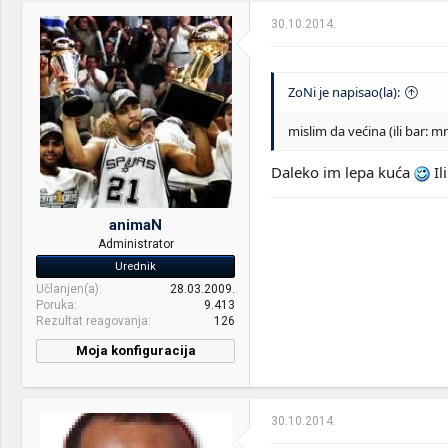
30.10.2014.
ZoNi je napisao(la):
mislim da većina (ili bar: m
Daleko im lepa kuća
Il
animaN
Administrator
Urednik
Učlanjen(a)
28.03.2009.
Poruka
9.413
Rezultat reagovanja
126
Moja konfiguracija
CPU & cooler:
Ci7 3930K@ Coolink
CoratorDS
30.10.2014.
Motherboard:
ASUS P9X79 Deluxe