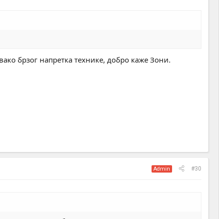
вако брзог напретка технике, добро каже Зони.
#30
Admin