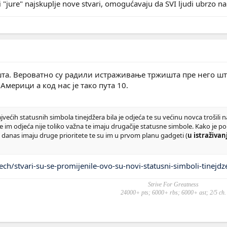
 "jure" najskuplje nove stvari, omogućavaju da SVI ljudi ubrzo 
та. Вероватно су радили истраживање тржишта пре него што
 Америци а код нас је тако пута 10.
ćih statusnih simbola tinejdžera bila je odjeća te su većinu novca trošili n
više im odjeća nije toliko važna te imaju drugačije statusne simbole. Kako je
eri danas imaju druge prioritete te su im u prvom planu gadgeti (
u istraživa
/tech/stvari-su-se-promijenile-ovo-su-novi-statusni-simboli-tinejd
Strive For Greatness
24000+ pts; 6000+ rbs; 6000+ ast; 2/5 ch.