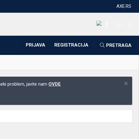
AXE.RS
Facebook
Kontakti
RS
PRIJAVA
REGISTRACIJA
PRETRAGA
 neki problem, javite nam
OVDE