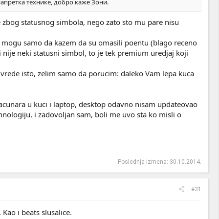
напретка технике, добро каже Зони.
ne zbog statusnog simbola, nego zato sto mu pare nisu
i), mogu samo da kazem da su omasili poentu (blago receno
i nije neki statusni simbol, to je tek premium uredjaj koji
vrede isto, zelim samo da porucim: daleko Vam lepa kuca
 racunara u kuci i laptop, desktop odavno nisam updateovao
ehnologiju, i zadovoljan sam, boli me uvo sta ko misli o
Poslednja izmena:
30.10.2014.
#31
Kao i beats slusalice.