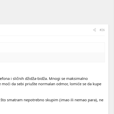
#26
lefona i sličnih džidža-bidža. Mnogi se maksimalno
e moći da sebi priušte normalan odmor, lomiće se da kupe
što što smatram nepotrebno skupim (imao ili nemao para), ne