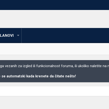
LANOVI
 vezanih za izgled ili funkcionalnost foruma, ili ukoliko naletite na
se automatski kada krenete da čitate nešto!