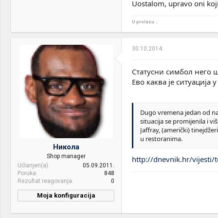
Uostalom, upravo oni koji
U prolazu...
30.10.2014.
Статусни симбол него ш
Ево каква је ситуација у
Dugo vremena jedan od najve
situacija se promijenila i 
Jaffray, (američki) tinejdž
u restoranima.
Никола
Shop manager
http://dnevnik.hr/vijesti
Učlanjen(a)
05.09.2011.
Poruka
848
Rezultat reagovanja
0
Moja konfiguracija