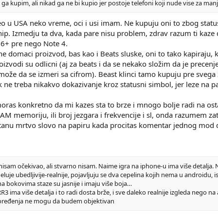
a kupim, ali nikad ga ne bi kupio jer postoje telefoni koji nude vise za ma
eo u USA neko vreme, oci i usi imam. Ne kupuju oni to zbog stat
p. Izmedju ta dva, kada pare nisu problem, zdrav razum ti kaze d
6+ pre nego Note 4.
e domaci proizvod, bas kao i Beats sluske, oni to tako kapiraju,
oizvodi su odlicni (aj za beats i da se nekako složim da je precenj
i, može da se izmeri sa cifrom). Beast klinci tamo kupuju pre sve
ek ne treba nikakvo dokazivanje kroz statusni simbol, jer leze na 
moras konkretno da mi kazes sta to brze i mnogo bolje radi na os
RAM memoriju, ili broj jezgara i frekvencije i sl, onda razumem za
ostanu mrtvo slovo na papiru kada procitas komentar jednog mod d
i nisam očekivao, ali stvarno nisam. Naime igra na iphone-u ima više detalja
 deluje ubedljivije-realnije, pojavljuju se dva cepelina kojih nema u androidu,
a bokovima staze su jasnije i imaju više boja…
 ima više detalja i to radi dosta brže, i sve daleko realnije izgleda nego na
oređenja ne mogu da budem objektivan