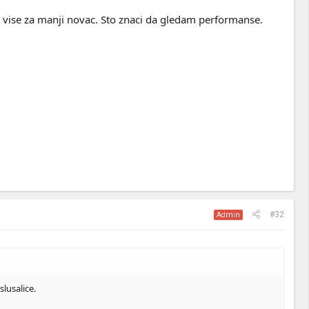
e vise za manji novac. Sto znaci da gledam performanse.
#32
Admin
lusalice.