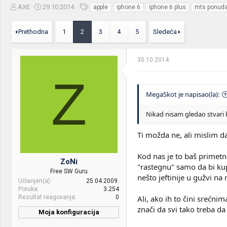
Z
D
O
AXE
29.10.2014.
apple
iphone 6
iphone 6 plus
mts ponud
a
a
z
č
t
n
Prethodna
1
2
3
4
5
Sledeća
e
u
a
t
m
k
n
p
e
30.10.2014.
i
o
k
k
Z
t
r
e
e
MegaSkot je napisao(la):
m
t
e
a
Nikad nisam gledao stvari 
n
j
Ti možda ne, ali mislim da
a
Kod nas je to baš primetn
ZoNi
"rastegnu" samo da bi kup
Free SW Guru
nešto jeftinije u gužvi na
Učlanjen(a)
25.04.2009.
Poruka
3.254
Rezultat reagovanja
0
Ali, ako ih to čini srećn
znači da svi tako treba da
Moja konfiguracija