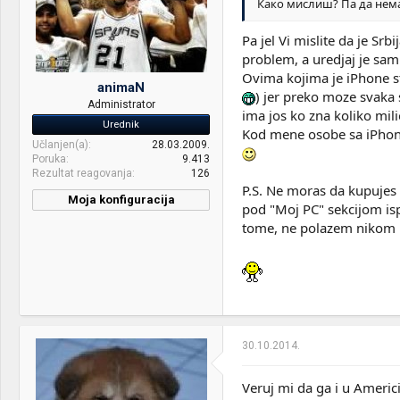
Како мислиш? Па да нема
OS & Browser:
Windows 7 x64 SP1
Pa jel Vi mislite da je S
Other:
Volim AXE
problem, a uredjaj je sam
Ovima kojima je iPhone s
animaN
) jer preko moze svaka s
Administrator
ima jos ko zna koliko mili
Urednik
Kod mene osobe sa iPhone
Učlanjen(a)
28.03.2009.
Poruka
9.413
Rezultat reagovanja
126
P.S. Ne moras da kupujes 
Moja konfiguracija
pod "Moj PC" sekcijom ispo
CPU & cooler:
Ci7 3930K@ Coolink
tome, ne polazem nikom r
CoratorDS
Motherboard:
ASUS P9X79 Deluxe
RAM:
4x4GB Mushkin 1600 MHz
cl9, 1.5V
VGA & cooler:
Sapphire HD6950 FleX
30.10.2014.
Edition
Veruj mi da ga i u Americi
Display:
3x Belinea 102035W