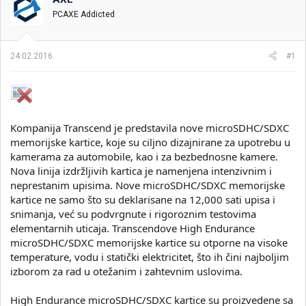
i
o
PCAXE Addicted
k
k
t
r
e
e
24.02.2016.
#1
m
t
e
a
n
j
a
Kompanija Transcend je predstavila nove microSDHC/SDXC
memorijske kartice, koje su ciljno dizajnirane za upotrebu u
kamerama za automobile, kao i za bezbednosne kamere.
Nova linija izdržljivih kartica je namenjena intenzivnim i
neprestanim upisima. Nove microSDHC/SDXC memorijske
kartice ne samo što su deklarisane na 12,000 sati upisa i
snimanja, već su podvrgnute i rigoroznim testovima
elementarnih uticaja. Transcendove High Endurance
microSDHC/SDXC memorijske kartice su otporne na visoke
temperature, vodu i statički elektricitet, što ih čini najboljim
izborom za rad u otežanim i zahtevnim uslovima.
High Endurance microSDHC/SDXC kartice su proizvedene sa