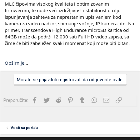
MLC čipovima visokog kvaliteta i optimizovanim
firmwerom, te nude veći izdržljivost i stabilnost u cilju
ispunjavanja zahteva za neprestanim upisivanjem kod
kamera za video nadzor, snimanje vožnje, IP kamera, itd. Na
primer, Transcendova High Endurance microSD kartica od
64GB može da podrži 12,000 sati Full HD video zapisa, sa
čime će biti zabeležen svaki momenat koji može biti bitan.
Opširnije
...
Morate se prijaviti ili registrovati da odgovorite ovde.
Facebook
Twitter
Reddit
Pinterest
Tumblr
WhatsApp
Imejl
Link
Preporučite:
Vesti sa portala