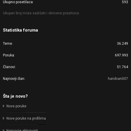
Ukupno posetilaca
593
Ukupan broj može sadržati i skrivene posetioce.
Statistika foruma
Teme
36.249
Poruka
697.993
Članovi
51.764
Najnoviji član
handvan007
Šta je novo?
Nove poruke
Nove poruke na profilima
Najnovije aktivnosti