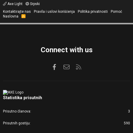
Axe Light
Srpski
Kontaktirajte nas
Pravila i uslovi korišćenja
Politika privatnosti
Pomoć
Naslovna
R
S
S
Connect with us
Facebook
Kontaktirajte nas
RSS
Statistika prisutnih
Prisutno članova
3
Prisutnih gostiju
590