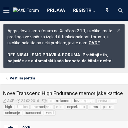
PRIJAVA
REGISTRACIJA
Apgrejdovali smo forum na XenForo 2.1.1, ukoliko imate
predloga vezanih za izgled ili funkcionalnost foruma, ili
ukoliko naletite na neki problem, javite nam
OVDE
DEFINISALI SMO PRAVILA FORUMA. Pročitajte ih,
pojaviće se automatski kada krenete da čitate nešto!
Vesti sa portala
Nove Transcend High Endurance memorijske kartice
Z
D
O
AXE
24.02.2016.
beskrekorno
bez stajanja
endurance
a
a
z
high
kartica
memorijska
mlc
neprekidno
news
pcaxe
č
t
n
snimanje
transcend
vesti
e
u
a
t
m
k
n
p
e
AXE