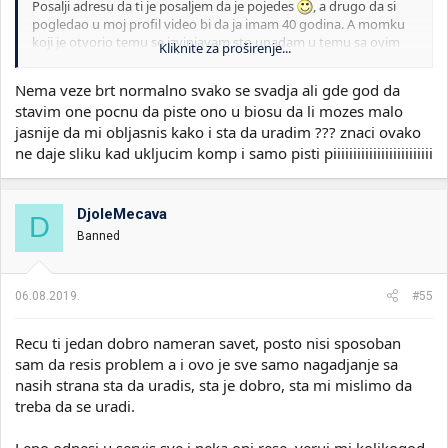
Posalji adresu da ti je posaljem da je pojedes
, a drugo da si
pogledao u moj profil video bi da ja imam 40 godina. A momku
koji je otvorio temu se izvinjavam sto upadam u temu sa ovim
Kliknite za proširenje...
slikama.
Nema veze brt normalno svako se svadja ali gde god da
stavim one pocnu da piste ono u biosu da li mozes malo
jasnije da mi obljasnis kako i sta da uradim ??? znaci ovako
ne daje sliku kad ukljucim komp i samo pisti piiiiiiiiiiiiiiiiiiiiiiiii
DjoleMecava
D
Banned
06.08.2019.
#55
Recu ti jedan dobro nameran savet, posto nisi sposoban
sam da resis problem a i ovo je sve samo nagadjanje sa
nasih strana sta da uradis, sta je dobro, sta mi mislimo da
treba da se uradi.