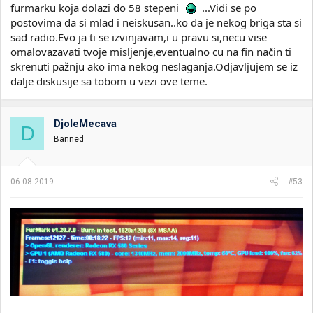
furmarku koja dolazi do 58 stepeni
...Vidi se po
postovima da si mlad i neiskusan..ko da je nekog briga sta si
sad radio.Evo ja ti se izvinjavam,i u pravu si,necu vise
omalovazavati tvoje misljenje,eventualno cu na fin način ti
skrenuti pažnju ako ima nekog neslaganja.Odjavljujem se iz
dalje diskusije sa tobom u vezi ove teme.
DjoleMecava
D
Banned
06.08.2019.
#53