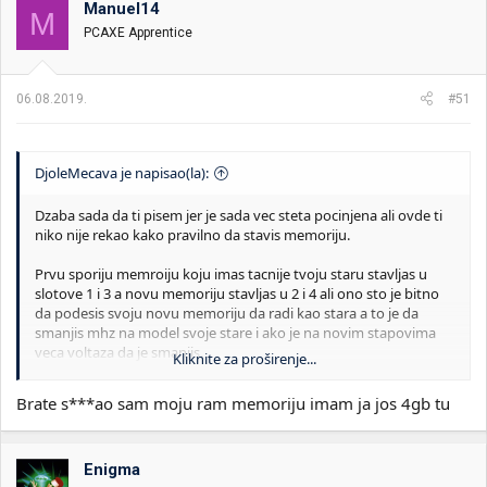
Manuel14
i
o
M
k
k
PCAXE Apprentice
t
r
e
e
m
t
06.08.2019.
#51
e
a
n
j
a
DjoleMecava je napisao(la):
Dzaba sada da ti pisem jer je sada vec steta pocinjena ali ovde ti
niko nije rekao kako pravilno da stavis memoriju.
Prvu sporiju memroiju koju imas tacnije tvoju staru stavljas u
slotove 1 i 3 a novu memoriju stavljas u 2 i 4 ali ono sto je bitno
da podesis svoju novu memoriju da radi kao stara a to je da
smanjis mhz na model svoje stare i ako je na novim stapovima
veca voltaza da je smanjis.
Kliknite za proširenje...
To sve trazi dobro poznavanje granice i mogucnosti ram
Brate s***ao sam moju ram memoriju imam ja jos 4gb tu
memorija a drugo da znas sta radis u biosu. Ali kao sto rekoh
dzaba ti sada pisati kada je steta napravljena.
Zao mi je sto ovo nisam ranije video mogo sam ti pokusati
Enigma