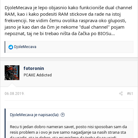
DjoleMecava je lepo objasnio kako funkcioniše dual channel
RAM, kao i kako podesiti RAM stickove da rade na istoj
frekvenciji. Ne vidim čemu ovolika rasprava oko gluposti,
jasno je kao dan da čim je nekome "dual channel" pojam
nepoznat, taj ne bi trebao ništa da čačka po BIOSu...
R
DjoleMecava
e
a
g
o
fotoronin
v
PCAXE Addicted
a
n
j
a
06.08.2019.
#61
:
DjoleMecava je napisao(la):
Recu ti jedan dobro nameran savet, posto nisi sposoban sam da
resis problem a i ovo je sve samo nagadjanje sa nasih strana sta
da uradis, sta je dobro, sta mi mislimo da treba da se uradi.