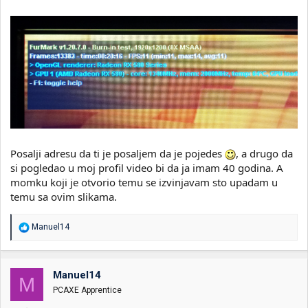
Posalji adresu da ti je posaljem da je pojedes
, a drugo da
si pogledao u moj profil video bi da ja imam 40 godina. A
momku koji je otvorio temu se izvinjavam sto upadam u
temu sa ovim slikama.
R
Manuel14
e
a
g
o
Manuel14
M
v
PCAXE Apprentice
a
n