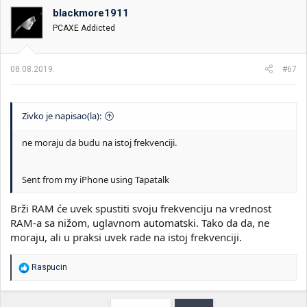
o
blackmore1911
v
PCAXE Addicted
a
n
j
a
08.08.2019.
#67
:
Zivko je napisao(la):
ne moraju da budu na istoj frekvenciji.
Sent from my iPhone using Tapatalk
Brži RAM će uvek spustiti svoju frekvenciju na vrednost
RAM-a sa nižom, uglavnom automatski. Tako da da, ne
moraju, ali u praksi uvek rade na istoj frekvenciji.
R
Raspucin
e
a
g