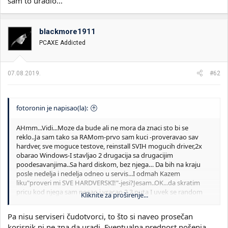
sam to uradio...
blackmore1911
PCAXE Addicted
07.08.2019.
#62
fotoronin je napisao(la):
AHmm...Vidi...Moze da bude ali ne mora da znaci sto bi se
reklo..Ja sam tako sa RAMom-prvo sam kuci -proveravao sav
hardver, sve moguce testove, reinstall SVIH mogucih driver,2x
obarao Windows-I stavljao 2 drugacija sa drugacijim
poodesavanjima..Sa hard diskom, bez njega… Da bih na kraju
posle nedelja i nedelja odneo u servis...I odmah Kazem
liku"proveri mi SVE HARDVERSKI!"-jesi?Jesam..OK...da skratim
pricu kod njega sam nosao i vracao 2 3 puta I uvek se random
Kliknite za proširenje...
desavalo(BSOD) I kad smo promenili memoriju-imao sam posle
toga jedan ili 2 BSODa I to neki update od Windowsa je pravio taj
Pa nisu serviseri čudotvorci, to što si naveo prosečan
problem...Sem toga...Nikad vise BSOD! I nikad vise u servis!! Cast
korisnik ni ne zna da uradi. Eventualna prednost nošenja