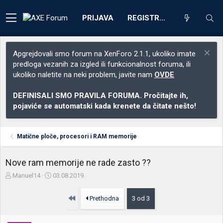
PRIJAVA
REGISTRACIJA
Apgrejdovali smo forum na XenForo 2.1.1, ukoliko imate
predloga vezanih za izgled ili funkcionalnost foruma, ili
ukoliko naletite na neki problem, javite nam
OVDE
DEFINISALI SMO PRAVILA FORUMA. Pročitajte ih,
pojaviće se automatski kada krenete da čitate nešto!
Matične ploče, procesori i RAM memorije
Nove ram memorije ne rade zasto ??
Z
D
Manuel14
03.08.2019.
a
a
č
t
Prvo
Prethodna
3 od 3
e
u
t
m
n
p