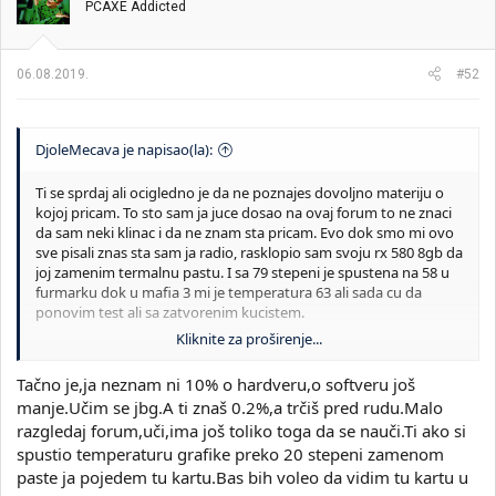
pomoci... jer ja sam imao ddr3 memoriju na 1866 i na 2400 mhz i
PCAXE Addicted
ovu brzu sam morao da prilagodjavam ovoj sporijoj.
06.08.2019.
#52
DjoleMecava je napisao(la):
Ti se sprdaj ali ocigledno je da ne poznajes dovoljno materiju o
kojoj pricam. To sto sam ja juce dosao na ovaj forum to ne znaci
da sam neki klinac i da ne znam sta pricam. Evo dok smo mi ovo
sve pisali znas sta sam ja radio, rasklopio sam svoju rx 580 8gb da
joj zamenim termalnu pastu. I sa 79 stepeni je spustena na 58 u
furmarku dok u mafia 3 mi je temperatura 63 ali sada cu da
ponovim test ali sa zatvorenim kucistem.
Kliknite za proširenje...
Samo mi nije jasno sta ti u predhodnoj poruci nije bilo jasno pa
takvim stavom nastupas?
Tačno je,ja neznam ni 10% o hardveru,o softveru još
manje.Učim se jbg.A ti znaš 0.2%,a trčiš pred rudu.Malo
razgledaj forum,uči,ima još toliko toga da se nauči.Ti ako si
spustio temperaturu grafike preko 20 stepeni zamenom
paste ja pojedem tu kartu.Bas bih voleo da vidim tu kartu u