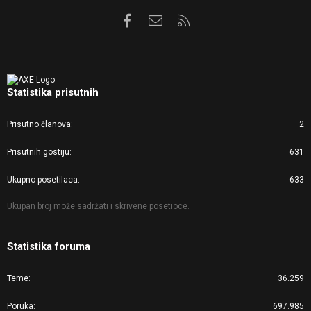
Facebook
Kontaktirajte nas
RSS
Statistika prisutnih
Prisutno članova
2
Prisutnih gostiju
631
Ukupno posetilaca
633
Ukupan broj može sadržati i skrivene posetioce.
Statistika foruma
Teme
36.259
Poruka
697.985