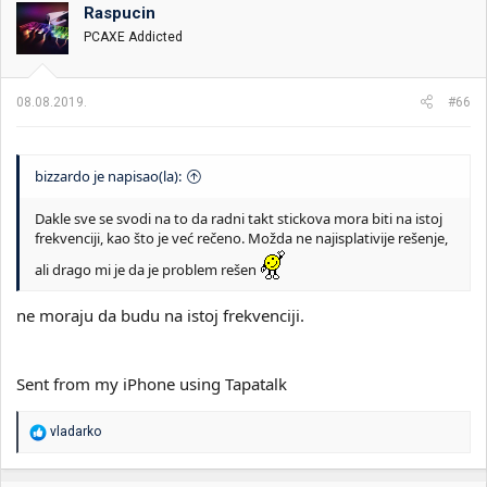
Raspucin
PCAXE Addicted
08.08.2019.
#66
bizzardo je napisao(la):
Dakle sve se svodi na to da radni takt stickova mora biti na istoj
frekvenciji, kao što je već rečeno. Možda ne najisplativije rešenje,
ali drago mi je da je problem rešen
ne moraju da budu na istoj frekvenciji.
Sent from my iPhone using Tapatalk
R
vladarko
e
a
g