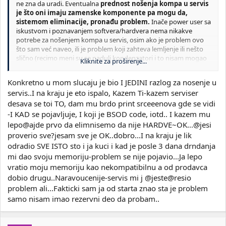
ne zna da uradi. Eventualna
prednost nošenja kompa u servis
je što oni imaju zamenske komponente pa mogu da,
sistemom eliminacije, pronađu problem.
Inače power user sa
iskustvom i poznavanjem softvera/hardvera nema nikakve
potrebe za nošenjem kompa u servis, osim ako je problem ovo
što sam već naveo, ili je problem koji zahteva lemljenje ili nešto
slično (recimo meni su se naduli kondenzatori i to nisam mogao
Kliknite za proširenje...
uraditi kod kuće, već je morala mašina da se nosi u servis, ali
verujem da ima ljudi koji bi i to mogli da reše kod kuće).
Konkretno u mom slucaju je bio I JEDINI razlog za nosenje u
servis..I na kraju je eto ispalo, Kazem Ti-kazem serviser
desava se toi TO, dam mu brdo print srceeenova gde se vidi
-I KAD se pojavljuje, I koji je BSOD code, iotd.. I kazem mu
lepo@ajde prvo da elimnisemo da nije HARDVE~OK...@jesi
proverio sve?jesam sve je OK..dobro...I na kraju je lik
odradio SVE ISTO sto i ja kuci i kad je posle 3 dana drndanja
mi dao svoju memoriju-problem se nije pojavio...Ja lepo
vratio moju memoriju kao nekompatibilnu a od prodavca
dobio drugu..Naravoucenije-servis mi j @jeste@resio
problem ali...Fakticki sam ja od starta znao sta je problem
samo nisam imao rezervni deo da probam..