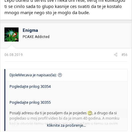
Lepo odnesi u servis sve i neka oni rese, veruj mi kolikogod
ti se cinilo sada to glupo kasnije ces svatiti da te je kostalo
mnogo manje nego sto je moglo da bude.
Enigma
PCAXE Addicted
06.08.2019.
#56
DjoleMecava je napisao(la):
Pogledajte prilog 30354
Pogledajte prilog 30355
Posalji adresu da ti je posaljem da je pojedes
, a drugo da si
pogledao u moj profil video bi da ja imam 40 godina. A momku
koji je otvorio temu se izvinjavam sto upadam u temu sa ovim
Kliknite za proširenje...
slikama.