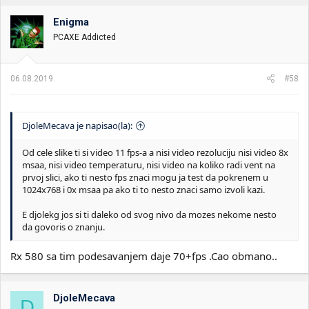
Enigma
PCAXE Addicted
06.08.2019.
#58
DjoleMecava je napisao(la):
Od cele slike ti si video 11 fps-a a nisi video rezoluciju nisi video 8x
msaa, nisi video temperaturu, nisi video na koliko radi vent na
prvoj slici, ako ti nesto fps znaci mogu ja test da pokrenem u
1024x768 i 0x msaa pa ako ti to nesto znaci samo izvoli kazi.
E djolekg jos si ti daleko od svog nivo da mozes nekome nesto
da govoris o znanju.
Rx 580 sa tim podesavanjem daje 70+fps .Cao obmano..
DjoleMecava
D