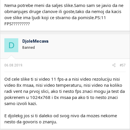
Nema potrebe meni da saljes slike.Samo sam se javio da ne
obmanjujes druge clanove ili goste,tako da nemoj da kacis
ove slike ima ljudi koji ce stvarno da pomisle.PS:11
FPS?????????
DjoleMecava
D
Banned
06.08.2019.
#57
Od cele slike ti si video 11 fps-a a nisi video rezoluciju nisi
video 8x msaa, nisi video temperaturu, nisi video na koliko
radi vent na prvoj slici, ako ti nesto fps znaci mogu ja test da
pokrenem u 1024x768 i 0x msaa pa ako ti to nesto znaci
samo izvoli kazi.
E djolekg jos si ti daleko od svog nivo da mozes nekome
nesto da govoris o znanju.