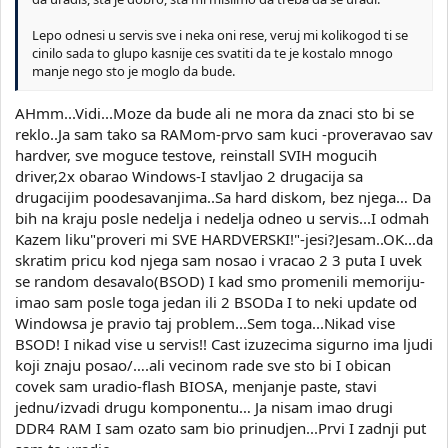
Lepo odnesi u servis sve i neka oni rese, veruj mi kolikogod ti se
cinilo sada to glupo kasnije ces svatiti da te je kostalo mnogo
manje nego sto je moglo da bude.
AHmm...Vidi...Moze da bude ali ne mora da znaci sto bi se
reklo..Ja sam tako sa RAMom-prvo sam kuci -proveravao sav
hardver, sve moguce testove, reinstall SVIH mogucih
driver,2x obarao Windows-I stavljao 2 drugacija sa
drugacijim poodesavanjima..Sa hard diskom, bez njega… Da
bih na kraju posle nedelja i nedelja odneo u servis...I odmah
Kazem liku"proveri mi SVE HARDVERSKI!"-jesi?Jesam..OK...da
skratim pricu kod njega sam nosao i vracao 2 3 puta I uvek
se random desavalo(BSOD) I kad smo promenili memoriju-
imao sam posle toga jedan ili 2 BSODa I to neki update od
Windowsa je pravio taj problem...Sem toga...Nikad vise
BSOD! I nikad vise u servis!! Cast izuzecima sigurno ima ljudi
koji znaju posao/….ali vecinom rade sve sto bi I obican
covek sam uradio-flash BIOSA, menjanje paste, stavi
jednu/izvadi drugu komponentu… Ja nisam imao drugi
DDR4 RAM I sam ozato sam bio prinudjen...Prvi I zadnji put