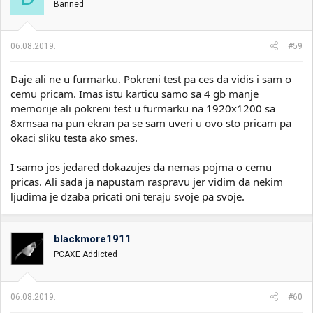
Banned
06.08.2019.
#59
Daje ali ne u furmarku. Pokreni test pa ces da vidis i sam o
cemu pricam. Imas istu karticu samo sa 4 gb manje
memorije ali pokreni test u furmarku na 1920x1200 sa
8xmsaa na pun ekran pa se sam uveri u ovo sto pricam pa
okaci sliku testa ako smes.
I samo jos jedared dokazujes da nemas pojma o cemu
pricas. Ali sada ja napustam raspravu jer vidim da nekim
ljudima je dzaba pricati oni teraju svoje pa svoje.
blackmore1911
PCAXE Addicted
06.08.2019.
#60