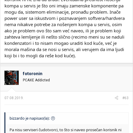
izuzecima sigurno ima ljudi koji znaju posao/….ali vecinom rade
kompa u servis je što oni imaju zamenske komponente pa
sve sto bi I obican covek sam uradio-flash BIOSA, menjanje
paste, stavi jednu/izvadi drugu komponentu… Ja nisam imao
mogu da, sistemom eliminacije, pronađu problem. Inače
drugi DDR4 RAM I sam ozato sam bio prinudjen...Prvi I zadnji put
power user sa iskustvom i poznavanjem softvera/hardvera
sam to uradio...
nema nikakve potrebe za nošenjem kompa u servis, osim
ako je problem ovo što sam već naveo, ili je problem koji
zahteva lemljenje ili nešto slično (recimo meni su se naduli
kondenzatori i to nisam mogao uraditi kod kuće, već je
morala mašina da se nosi u servis, ali verujem da ima ljudi
koji bi i to mogli da reše kod kuće).
fotoronin
PCAXE Addicted
07.08.2019.
#63
bizzardo je napisao(la):
Pa nisu serviseri čudotvorci, to što si naveo prosečan korisnik ni