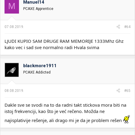
Manuel14
M
PCAXE Apprentice
07.08.2019.
#64
LJUDI KUPIO SAM DRUGE RAM MEMORIJE 1333Mhz Ghz
kako vec i sad sve normalno radi Hvala svima
blackmore1911
PCAXE Addicted
08.08.2019.
#65
Dakle sve se svodi na to da radni takt stickova mora biti na
istoj frekvenciji, kao što je već rečeno. Možda ne
najisplativije rešenje, ali drago mi je da je problem rešen