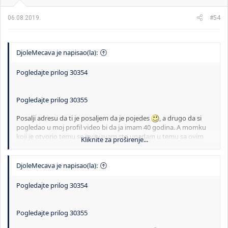
j
a
06.08.2019.
#54
:
DjoleMecava je napisao(la):
Pogledajte prilog 30354
Pogledajte prilog 30355
Posalji adresu da ti je posaljem da je pojedes
, a drugo da si
pogledao u moj profil video bi da ja imam 40 godina. A momku
koji je otvorio temu se izvinjavam sto upadam u temu sa ovim
Kliknite za proširenje...
slikama.
DjoleMecava je napisao(la):
Pogledajte prilog 30354
Pogledajte prilog 30355