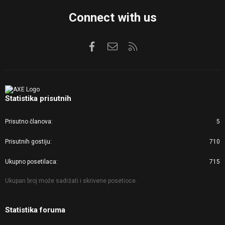
Connect with us
Facebook
Kontaktirajte nas
RSS
Statistika prisutnih
Prisutno članova
5
Prisutnih gostiju
710
Ukupno posetilaca
715
Ukupan broj može sadržati i skrivene posetioce.
Statistika foruma