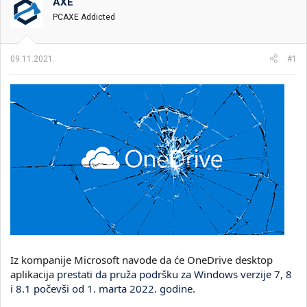
t
m
k
AXE
n
p
e
PCAXE Addicted
i
o
k
k
t
r
09.11.2021.
#1
e
e
m
t
e
a
n
j
a
Iz kompanije Microsoft navode da će OneDrive desktop
aplikacija
prestati da pruža podršku za Windows verzije 7, 8
i 8.1 počevši od 1. marta 2022. godine.