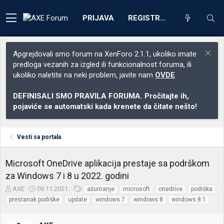
PRIJAVA
REGISTRACIJA
Apgrejdovali smo forum na XenForo 2.1.1, ukoliko imate
predloga vezanih za izgled ili funkcionalnost foruma, ili
ukoliko naletite na neki problem, javite nam
OVDE
DEFINISALI SMO PRAVILA FORUMA. Pročitajte ih,
pojaviće se automatski kada krenete da čitate nešto!
Vesti sa portala
Microsoft OneDrive aplikacija prestaje sa podrškom
za Windows 7 i 8 u 2022. godini
Z
D
O
AXE
09.11.2021.
ažuriranje
microsoft
onedrive
podrška
a
a
z
prestanak podrške
update
windows 7
windows 8
windows 8.1
č
t
n
e
u
a