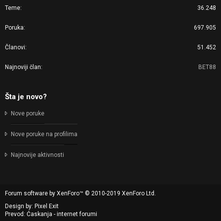
Teme
36.248
Poruka
697.905
Članovi
51.452
Najnoviji član
BET88
Šta je novo?
Nove poruke
Nove poruke na profilima
Najnovije aktivnosti
Forum software by XenForo™
© 2010-2019 XenForo Ltd.
Design by:
Pixel Exit
Prevod: Ćaskanja - internet forumi