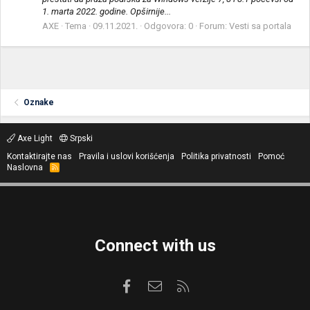
1. marta 2022. godine. Opširnije...
AXE
Tema
09.11.2021.
Odgovora: 0
Forum:
Vesti sa portala
Oznake
Axe Light
Srpski
Kontaktirajte nas
Pravila i uslovi korišćenja
Politika privatnosti
Pomoć
Naslovna
R
S
S
Connect with us
Facebook
Kontaktirajte nas
RSS