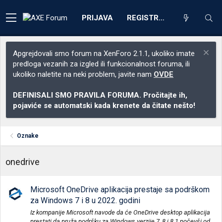
PRIJAVA
REGISTRACIJA
Apgrejdovali smo forum na XenForo 2.1.1, ukoliko imate
predloga vezanih za izgled ili funkcionalnost foruma, ili
ukoliko naletite na neki problem, javite nam
OVDE
DEFINISALI SMO PRAVILA FORUMA. Pročitajte ih,
pojaviće se automatski kada krenete da čitate nešto!
Oznake
onedrive
Microsoft OneDrive aplikacija prestaje sa podrškom
za Windows 7 i 8 u 2022. godini
Iz kompanije Microsoft navode da će OneDrive desktop aplikacija
prestati da pruža podršku za Windows verzije 7, 8 i 8.1 počevši od