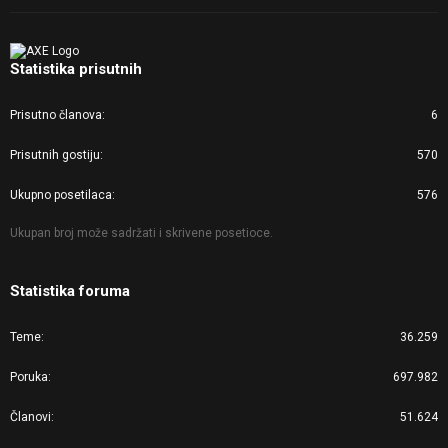
Statistika prisutnih
Prisutno članova
6
Prisutnih gostiju
570
Ukupno posetilaca
576
Ukupan broj može sadržati i skrivene posetioce.
Statistika foruma
Teme
36.259
Poruka
697.982
Članovi
51.624