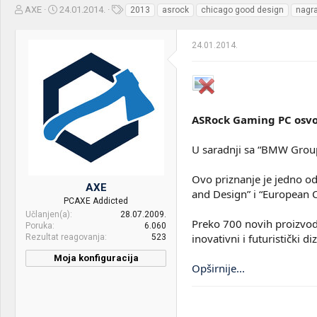
Z
D
O
AXE
24.01.2014.
2013
asrock
chicago good design
nagr
a
a
z
č
t
n
24.01.2014.
e
u
a
t
m
k
n
p
e
i
o
k
k
t
r
ASRock Gaming PC osvoj
e
e
m
t
U saradnji sa “BMW Grou
e
a
n
j
Ovo priznanje je jedno od
AXE
a
and Design” i “European C
PCAXE Addicted
Učlanjen(a)
28.07.2009.
Preko 700 novih proizvod
Poruka
6.060
inovativni i futuristički di
Rezultat reagovanja
523
Moja konfiguracija
Opširnije...