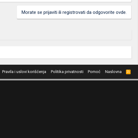
Morate se prijaviti ili registrovati da odgovorite ovde.
Pravila i uslovi korišćenja
Politika privatnosti
Pomoć
Naslovna
R
S
S