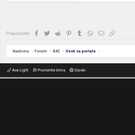
Facebook
Twitter
Reddit
Pinterest
Tumblr
WhatsApp
Imejl
Link
Preporučite:
Naslovna
Forumi
AXE
Vesti sa portala
Axe Light
Promenite širina
Srpski