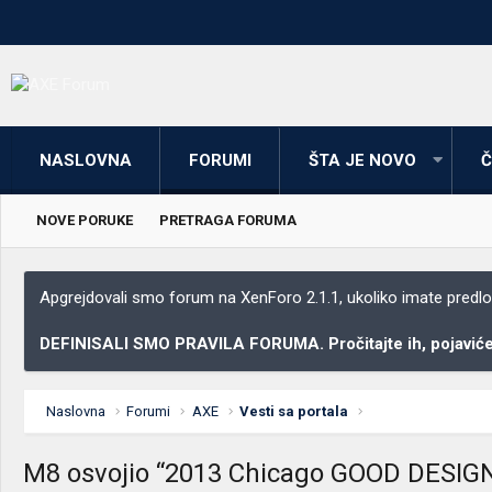
NASLOVNA
FORUMI
ŠTA JE NOVO
Č
NOVE PORUKE
PRETRAGA FORUMA
Apgrejdovali smo forum na XenForo 2.1.1, ukoliko imate predloga
DEFINISALI SMO PRAVILA FORUMA. Pročitajte ih, pojaviće 
Naslovna
Forumi
AXE
Vesti sa portala
M8 osvojio “2013 Chicago GOOD DESIG