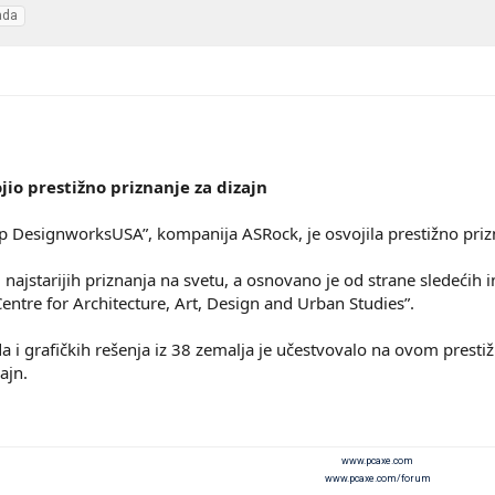
ada
io prestižno priznanje za dizajn
p DesignworksUSA”, kompanija ASRock, je osvojila prestižno p
 najstarijih priznanja na svetu, a osnovano je od strane sledeći
entre for Architecture, Art, Design and Urban Studies”.
a i grafičkih rešenja iz 38 zemalja je učestvovalo na ovom pres
zajn.
www.pcaxe.com
www.pcaxe.com/forum