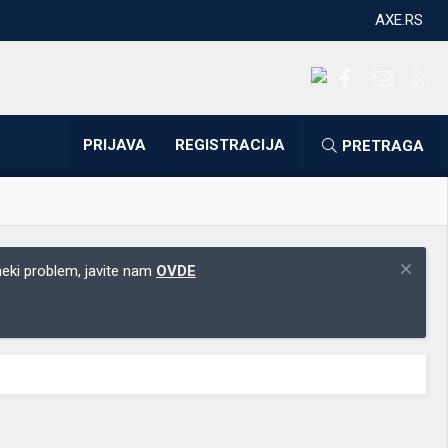
AXE.RS
Facebook
Kontakti
RS
PRIJAVA
REGISTRACIJA
PRETRAGA
 neki problem, javite nam
OVDE