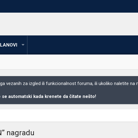
LANOVI
 vezanih za izgled ili funkcionalnost foruma, ili ukoliko naletite na
se automatski kada krenete da čitate nešto!
N” nagradu