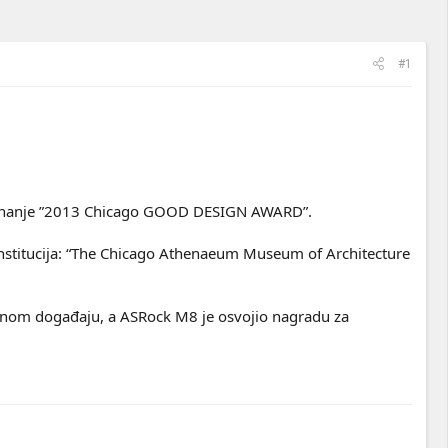
#1
riznanje ”2013 Chicago GOOD DESIGN AWARD”.
h institucija: “The Chicago Athenaeum Museum of Architecture
tižnom događaju, a ASRock M8 je osvojio nagradu za