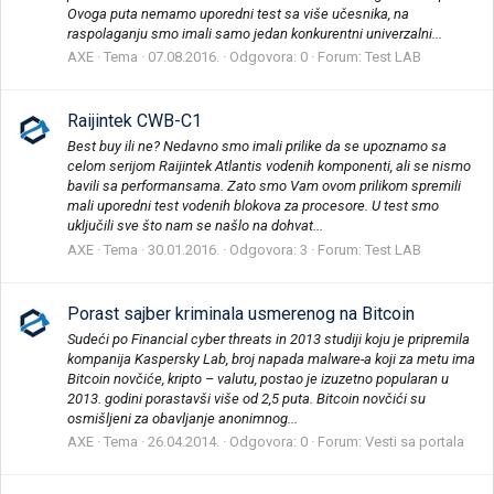
Ovoga puta nemamo uporedni test sa više učesnika, na
raspolaganju smo imali samo jedan konkurentni univerzalni...
AXE
Tema
07.08.2016.
Odgovora: 0
Forum:
Test LAB
Raijintek CWB-C1
Best buy ili ne? Nedavno smo imali prilike da se upoznamo sa
celom serijom Raijintek Atlantis vodenih komponenti, ali se nismo
bavili sa performansama. Zato smo Vam ovom prilikom spremili
mali uporedni test vodenih blokova za procesore. U test smo
uključili sve što nam se našlo na dohvat...
AXE
Tema
30.01.2016.
Odgovora: 3
Forum:
Test LAB
Porast sajber kriminala usmerenog na Bitcoin
Sudeći po Financial cyber threats in 2013 studiji koju je pripremila
kompanija Kaspersky Lab, broj napada malware-a koji za metu ima
Bitcoin novčiće, kripto – valutu, postao je izuzetno popularan u
2013. godini porastavši više od 2,5 puta. Bitcoin novčići su
osmišljeni za obavljanje anonimnog...
AXE
Tema
26.04.2014.
Odgovora: 0
Forum:
Vesti sa portala