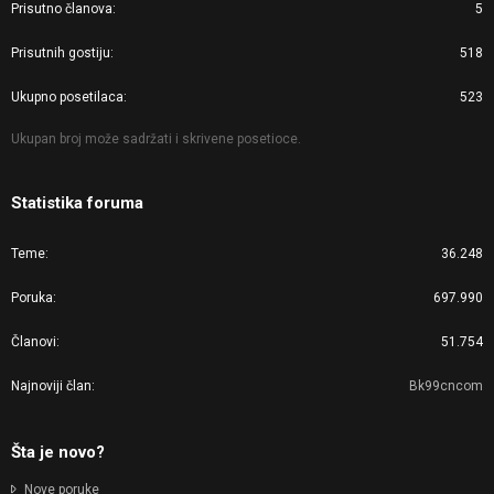
Prisutno članova
5
Prisutnih gostiju
518
Ukupno posetilaca
523
Ukupan broj može sadržati i skrivene posetioce.
Statistika foruma
Teme
36.248
Poruka
697.990
Članovi
51.754
Najnoviji član
Bk99cncom
Šta je novo?
Nove poruke