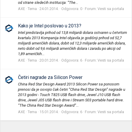
od strane sledećih institucija: “The...
AXE
Tema
24.01.2014.
Odgovora: 0
Forum:
Vesti sa portala
Kako je Intel poslovao u 2013?
Intel predstavlja prihod od 13,8 milijardi dolara ostvaren u četvrtom
kvartalu 2013 Kompanija Intel objavila je godišnji prihod od 52,7
milijardi američkih dolara, dobit od 12,3 milijarde američkih dolara,
neto dobit od 9,6 milijardi američkih dolara i zaradu po akciji od
1,89 američkih...
AXE
Tema
20.01.2014.
Odgovora: 6
Forum:
Vesti sa portala
Četiri nagrade za Silicon Power
China Red Star Design Award 2013 Silicon Power sa ponosom
prenosi da je osvojio čak četiri “China Red Star Design” nagrade u
2013 godini - Touch T825 USB flash drive, Jewel J10 USB flash
drive, Jewel J05 USB flash drive i Stream S03 portable hard drive.
“The China Red Star Design Award”...
AXE
Tema
15.01.2014.
Odgovora: 6
Forum:
Vesti sa portala