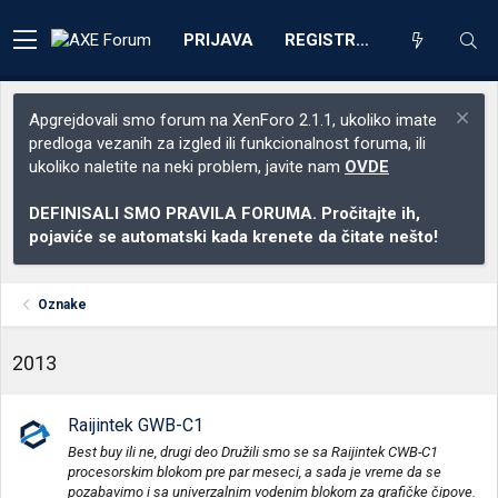
PRIJAVA
REGISTRACIJA
Apgrejdovali smo forum na XenForo 2.1.1, ukoliko imate
predloga vezanih za izgled ili funkcionalnost foruma, ili
ukoliko naletite na neki problem, javite nam
OVDE
DEFINISALI SMO PRAVILA FORUMA. Pročitajte ih,
pojaviće se automatski kada krenete da čitate nešto!
Oznake
2013
Raijintek GWB-C1
Best buy ili ne, drugi deo Družili smo se sa Raijintek CWB-C1
procesorskim blokom pre par meseci, a sada je vreme da se
pozabavimo i sa univerzalnim vodenim blokom za grafičke čipove.