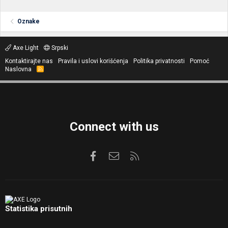
Oznake
Axe Light
Srpski
Kontaktirajte nas
Pravila i uslovi korišćenja
Politika privatnosti
Pomoć
Naslovna
R
S
S
Connect with us
Facebook
Kontaktirajte nas
RSS
Statistika prisutnih