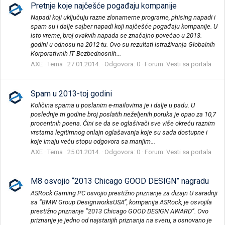
Pretnje koje najčešće pogađaju kompanije
Napadi koji uključuju razne zlonamerne programe, phising napadi i
spam su i dalje sajber napadi koji najčešće pogađaju kompanije. U
isto vreme, broj ovakvih napada se značajno povećao u 2013.
godini u odnosu na 2012-tu. Ovo su rezultati istraživanja Globalnih
Korporativnih IT Bezbednosnih...
AXE
Tema
27.01.2014.
Odgovora: 0
Forum:
Vesti sa portala
Spam u 2013-toj godini
Količina spama u poslanim e-mailovima je i dalje u padu. U
poslednje tri godine broj poslatih neželjenih poruka je opao za 10,7
procentnih poena. Čini se da se oglašivači sve više okreću raznim
vrstama legitimnog onlajn oglašavanja koje su sada dostupne i
koje imaju veću stopu odgovora sa manjim...
AXE
Tema
25.01.2014.
Odgovora: 0
Forum:
Vesti sa portala
M8 osvojio “2013 Chicago GOOD DESIGN” nagradu
ASRock Gaming PC osvojio prestižno priznanje za dizajn U saradnji
sa “BMW Group DesignworksUSA”, kompanija ASRock, je osvojila
prestižno priznanje ”2013 Chicago GOOD DESIGN AWARD”. Ovo
priznanje je jedno od najstarijih priznanja na svetu, a osnovano je