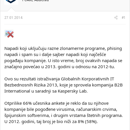
PCAXE Addicted
i
o
k
k
t
r
27.01.2014.
#1
e
e
m
t
e
a
n
j
a
Napadi koji uključuju razne zlonamerne programe, phising
napadi i spam su i dalje sajber napadi koji najčešće
pogađaju kompanije. U isto vreme, broj ovakvih napada se
značajno povećao u 2013. godini u odnosu na 2012-tu.
Ovo su rezultati istraživanja Globalnih Korporativnih IT
Bezbednosnih Rizika 2013, koje je sprovela kompanija B2B
International u saradnji sa Kaspersky Lab.
Otprilike 66% učesnika ankete je reklo da su njihove
kompanije bile pogođene virusima, računarskim crvima,
špijunskim softverima, i drugim vrstama štetnih programa.
U 2012. godini, taj broj je bio niži za 8% (58%).