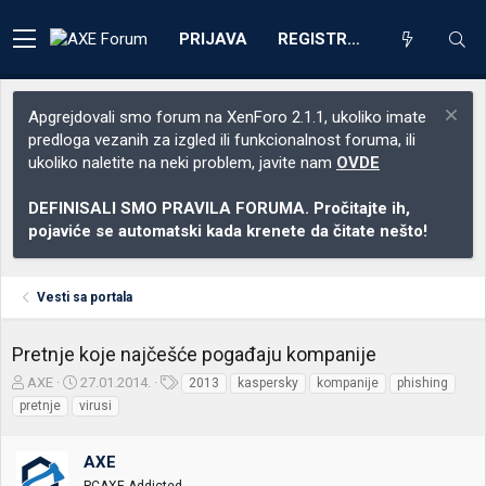
PRIJAVA
REGISTRACIJA
Apgrejdovali smo forum na XenForo 2.1.1, ukoliko imate
predloga vezanih za izgled ili funkcionalnost foruma, ili
ukoliko naletite na neki problem, javite nam
OVDE
DEFINISALI SMO PRAVILA FORUMA. Pročitajte ih,
pojaviće se automatski kada krenete da čitate nešto!
Vesti sa portala
Pretnje koje najčešće pogađaju kompanije
Z
D
O
AXE
27.01.2014.
2013
kaspersky
kompanije
phishing
a
a
z
pretnje
virusi
č
t
n
e
u
a
t
m
k
AXE
n
p
e