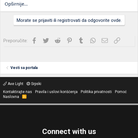
Opširnije...
Morate se prijaviti ili registrovati da odgovorite ovde.
Facebook
Twitter
Reddit
Pinterest
Tumblr
WhatsApp
Imejl
Link
Preporučite:
Vesti sa portala
Axe Light
Srpski
Kontaktirajte nas
Pravila i uslovi korišćenja
Politika privatnosti
Pomoć
Naslovna
R
S
S
Connect with us