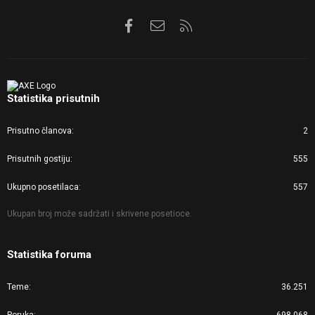
Facebook
Kontaktirajte nas
RSS
Statistika prisutnih
Prisutno članova
2
Prisutnih gostiju
555
Ukupno posetilaca
557
Ukupan broj može sadržati i skrivene posetioce.
Statistika foruma
Teme
36.251