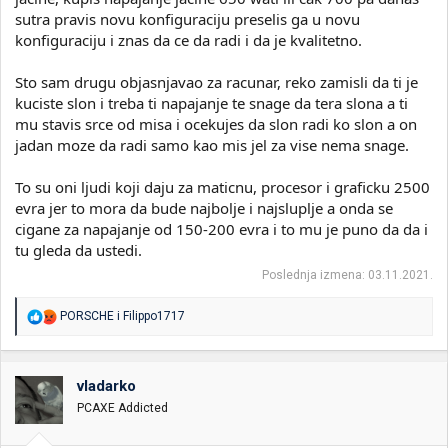
sutra pravis novu konfiguraciju preselis ga u novu
konfiguraciju i znas da ce da radi i da je kvalitetno.
Sto sam drugu objasnjavao za racunar, reko zamisli da ti je
kuciste slon i treba ti napajanje te snage da tera slona a ti
mu stavis srce od misa i ocekujes da slon radi ko slon a on
jadan moze da radi samo kao mis jel za vise nema snage.
To su oni ljudi koji daju za maticnu, procesor i graficku 2500
evra jer to mora da bude najbolje i najsluplje a onda se
cigane za napajanje od 150-200 evra i to mu je puno da da i
tu gleda da ustedi.
Poslednja izmena:
03.11.2021.
R
PORSCHE
i
Filippo1717
e
a
g
o
vladarko
v
PCAXE Addicted
a
n
j