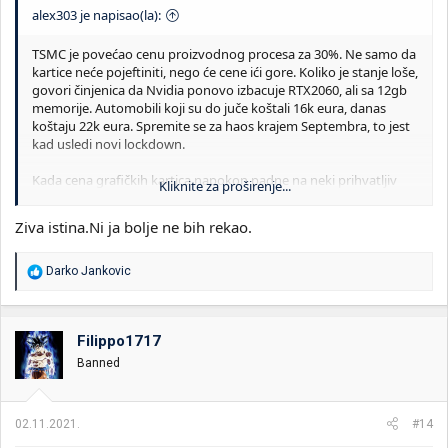
alex303 je napisao(la):
TSMC je povećao cenu proizvodnog procesa za 30%. Ne samo da
kartice neće pojeftiniti, nego će cene ići gore. Koliko je stanje loše,
govori činjenica da Nvidia ponovo izbacuje RTX2060, ali sa 12gb
memorije. Automobili koji su do juče koštali 16k eura, danas
koštaju 22k eura. Spremite se za haos krajem Septembra, to jest
kad usledi novi lockdown.
Kada cena grafičkih kartica napokon padne na neki prihvatljiv
Kliknite za proširenje...
nivo, već će vam biti vreme za zamenu ploče i procesora.
Ziva istina.Ni ja bolje ne bih rekao.
R
Darko Jankovic
e
a
g
o
Filippo1717
v
Banned
a
n
j
a
02.11.2021.
#14
: