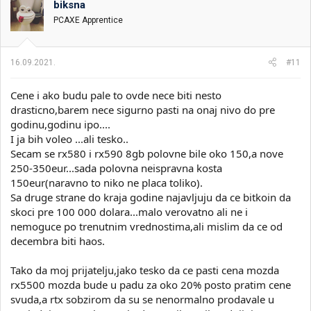
o
biksna
v
PCAXE Apprentice
a
n
j
a
16.09.2021.
#11
:
Cene i ako budu pale to ovde nece biti nesto
drasticno,barem nece sigurno pasti na onaj nivo do pre
godinu,godinu ipo....
I ja bih voleo ...ali tesko..
Secam se rx580 i rx590 8gb polovne bile oko 150,a nove
250-350eur...sada polovna neispravna kosta
150eur(naravno to niko ne placa toliko).
Sa druge strane do kraja godine najavljuju da ce bitkoin da
skoci pre 100 000 dolara...malo verovatno ali ne i
nemoguce po trenutnim vrednostima,ali mislim da ce od
decembra biti haos.
Tako da moj prijatelju,jako tesko da ce pasti cena mozda
rx5500 mozda bude u padu za oko 20% posto pratim cene
svuda,a rtx sobzirom da su se nenormalno prodavale u