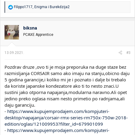
R
Filippo1717
,
Enigma
i
Burekdzija2
e
a
g
o
biksna
v
PCAXE Apprentice
a
n
j
a
13.09.2021.
#3
:
Pozdrav druze ,ovo ti je moja preporuka na duge staze bez
razmisljanja CORSAIR samo ako imaju na stanju,obicno daju
5 godina garancije,i koliko mi je i poznato i dalje bi trebalo
da koriste japanske kondezatore ako ti to nesto znaci.U
sustini jako otporna napajanja,modularna naravno.Ali opet
jedino preko oglasa nisam nesto primetio po radnjama,ali
daju garanciju.
-
https://www.kupujemprodajem.com/kompjuteri-
desktop/napajanja/corsair-rmx-series-rm750x-750w-2018-
edition/oglas/121009953?filter_id=679901099
-
https://www.kupujemprodajem.com/kompjuteri-