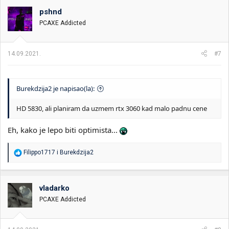
o
pshnd
v
PCAXE Addicted
a
n
j
a
14.09.2021.
#7
:
Burekdzija2 je napisao(la):
HD 5830, ali planiram da uzmem rtx 3060 kad malo padnu cene
Eh, kako je lepo biti optimista...
R
Filippo1717
i
Burekdzija2
e
a
g
o
vladarko
v
PCAXE Addicted
a
n
j
a