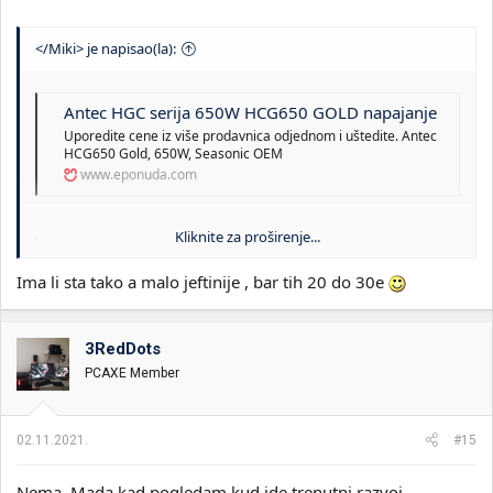
</Miki> je napisao(la):
Antec HGC serija 650W HCG650 GOLD napajanje
Uporedite cene iz više prodavnica odjednom i uštedite. Antec
HCG650 Gold, 650W, Seasonic OEM
www.eponuda.com
Kliknite za proširenje...
Antec HGC serija 750W HCG750 GOLD napajanje
Ima li sta tako a malo jeftinije , bar tih 20 do 30e
Uporedite cene iz više prodavnica odjednom i
uštedite. Tip Modularno Oblik (Form factor) ATX
(PS2) Izlazna snaga 750W Standard ATX v,2,4
Serftifikat 80 Plu
3RedDots
www.eponuda.com
PCAXE Member
EDIT: Top Tier napajanje + 10god garancija! Toliko od mene.
02.11.2021.
#15
Nema. Mada kad pogledam kud ide trenutni razvoj