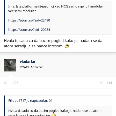
Ima. Ista platforma (Seasonic) kao HCG samo nije full modular
već semi-modular.
https://atom.rs/?sid=22490
https://atom.rs/?sid=20984
Hvala ti, sada cu da bacim pogled kako je, nadam se da
atom saradjuje sa banca intesom.
vladarko
PCAXE Addicted
02.11.2021.
#18
Filippo1717 je napisao(la):
Hvala ti, sada cu da bacim pogled kako je, nadam se da atom
saradjuje sa banca intesom.