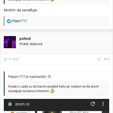
Mislim da sarađuje.
R
Filippo1717
e
a
g
o
pshnd
v
PCAXE Addicted
a
n
j
a
03.11.2021.
#19
:
Filippo1717 je napisao(la):
Hvala ti, sada cu da bacim pogled kako je, nadam se da atom
saradjuje sa banca intesom.