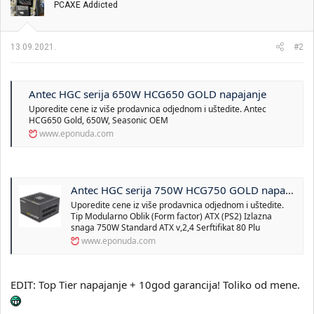
PCAXE Addicted
13.09.2021.
#2
Antec HGC serija 650W HCG650 GOLD napajanje
Uporedite cene iz više prodavnica odjednom i uštedite. Antec
HCG650 Gold, 650W, Seasonic OEM
www.eponuda.com
Antec HGC serija 750W HCG750 GOLD napajanje
Uporedite cene iz više prodavnica odjednom i uštedite.
Tip Modularno Oblik (Form factor) ATX (PS2) Izlazna
snaga 750W Standard ATX v,2,4 Serftifikat 80 Plu
www.eponuda.com
EDIT: Top Tier napajanje + 10god garancija! Toliko od mene.