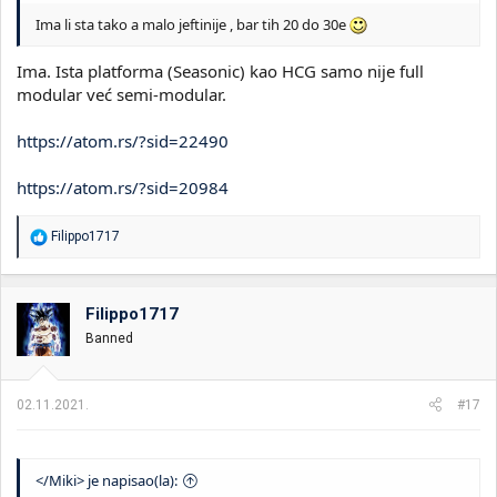
Ima li sta tako a malo jeftinije , bar tih 20 do 30e
Ima. Ista platforma (Seasonic) kao HCG samo nije full
modular već semi-modular.
https://atom.rs/?sid=22490
https://atom.rs/?sid=20984
R
Filippo1717
e
a
g
o
Filippo1717
v
Banned
a
n
j
a
02.11.2021.
#17
:
</Miki> je napisao(la):