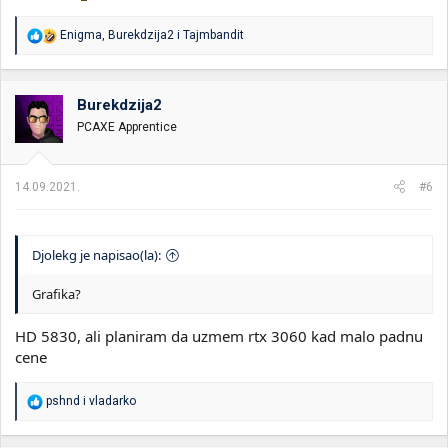
R
Enigma
,
Burekdzija2
i
Tajmbandit
e
a
g
o
Burekdzija2
v
PCAXE Apprentice
a
n
j
a
14.09.2021.
#6
:
Djolekg je napisao(la):
Grafika?
HD 5830, ali planiram da uzmem rtx 3060 kad malo padnu
cene
R
pshnd
i
vladarko
e
a
g