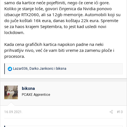
samo da kartice neće pojeftiniti, nego će cene ići gore.
Koliko je stanje loše, govori činjenica da Nvidia ponovo
izbacuje RTX2060, ali sa 12gb memorije. Automobili koji su
do juče koštali 16k eura, danas koštaju 22k eura. Spremite
se za haos krajem Septembra, to jest kad usledi novi
lockdown.
Kada cena grafičkih kartica napokon padne na neki
prihvatljiv nivo, već će vam biti vreme za zamenu ploče i
procesora.
R
Lazar036
,
Darko Jankovic
i
biksna
e
a
g
o
biksna
v
PCAXE Apprentice
a
n
j
a
16.09.2021.
#13
: