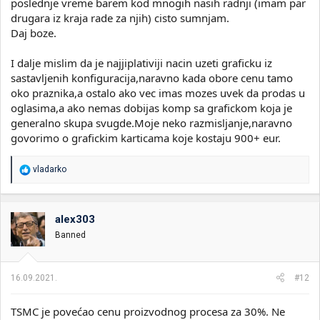
poslednje vreme barem kod mnogih nasih radnji (imam par
drugara iz kraja rade za njih) cisto sumnjam.
Daj boze.
I dalje mislim da je najjiplativiji nacin uzeti graficku iz
sastavljenih konfiguracija,naravno kada obore cenu tamo
oko praznika,a ostalo ako vec imas mozes uvek da prodas u
oglasima,a ako nemas dobijas komp sa grafickom koja je
generalno skupa svugde.Moje neko razmisljanje,naravno
govorimo o grafickim karticama koje kostaju 900+ eur.
R
vladarko
e
a
g
o
alex303
v
Banned
a
n
j
a
16.09.2021.
#12
:
TSMC je povećao cenu proizvodnog procesa za 30%. Ne