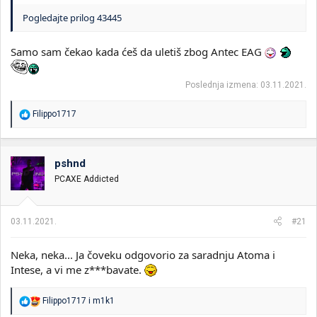
Pogledajte prilog 43445
Samo sam čekao kada ćeš da uletiš zbog Antec EAG
Poslednja izmena:
03.11.2021.
R
Filippo1717
e
a
g
o
pshnd
v
PCAXE Addicted
a
n
j
a
03.11.2021.
#21
:
Neka, neka... Ja čoveku odgovorio za saradnju Atoma i
Intese, a vi me z***bavate.
R
Filippo1717
i
m1k1
e