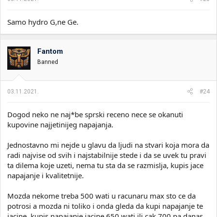
Samo hydro G,ne Ge.
Fantom
Banned
03.11.2021.
#24
Dogod neko ne naj*be sprski receno nece se okanuti
kupovine najjetinijeg napajanja.
Jednostavno mi nejde u glavu da ljudi na stvari koja mora da
radi najvise od svih i najstabilnije stede i da se uvek tu pravi
ta dilema koje uzeti, nema tu sta da se razmislja, kupis jace
napajanje i kvalitetnije.
Mozda nekome treba 500 wati u racunaru max sto ce da
potrosi a mozda ni toliko i onda gleda da kupi napajanje te
jacine, kupis napajanje jacine 650 wati ili cak 700 pa danas