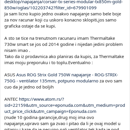
desktop/napajanja/corsair-tx-series-modular-tx850m-gold-
850w/oglas/102203742?filter_id=679901099
Ja sam licno kupio jedno ovakvo napajanje samo bele boje
za nov racunar koji cu uskoro konacno sklopiti,jos samo
graficka ostaje da se kupi.
A sto se tice na trenutnom racunaru imam Thermaltake
730w smart se jos od 2014 godine i nijedan jedini problem
nisam imao .
Tako da iz prodavnica ako planiras da kupis, za Thermaltake
imas moju preporuku i to toplu.Eventualno :
ASUS
Asus ROG Strix Gold 750W napajanje - ROG-STRIX-
750G - ventilator 135mm, potpuno modularno
za ovo sam
cuo da je jedno od boljih
ANTEC
https://www.atom.rs/?
sid=22159&utm_source=eponuda.com&utm_medium=prod
uct_price_click&utm_campaign=Eponuda.com
(nude 10 godina garancije,drug moj ima ovo
napajanje,upravo sam ga zvao i pitao da li je ovaj model u
pitanju i kaze da je necujno,pali ventilator tek kada je pod