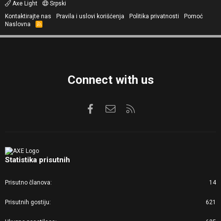
Axe Light
Srpski
Kontaktirajte nas
Pravila i uslovi korišćenja
Politika privatnosti
Pomoć
Naslovna
R
S
S
Connect with us
Facebook
Kontaktirajte nas
RSS
Statistika prisutnih
Prisutno članova
14
Prisutnih gostiju
621