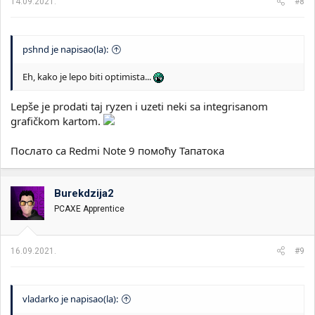
14.09.2021.
#8
:
pshnd je napisao(la):
Eh, kako je lepo biti optimista...
Lepše je prodati taj ryzen i uzeti neki sa integrisanom
grafičkom kartom.
Послато са Redmi Note 9 помоћу Тапатока
Burekdzija2
PCAXE Apprentice
16.09.2021.
#9
vladarko je napisao(la):