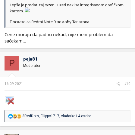
Lepše je prodati taj ryzen i uzeti neki sa integrisanom grafičkom
kartom.
Послато са Redmi Note 9 помоћу Тапатока
Cene moraju da padnu nekad, nije meni problem da
sačekam...
peja81
P
Moderator
16.09.2021.
#10
R
3RedDots
,
Filippo1717
,
vladarko
i 4 osobe
e
a
g