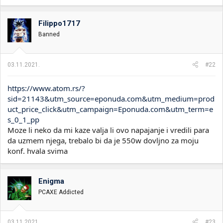
a
g
o
Filippo1717
v
Banned
a
n
j
a
03.11.2021.
#22
:
https://www.atom.rs/?
sid=21143&utm_source=eponuda.com&utm_medium=prod
uct_price_click&utm_campaign=Eponuda.com&utm_term=e
s_0_1_pp
Moze li neko da mi kaze valja li ovo napajanje i vredili para
da uzmem njega, trebalo bi da je 550w dovljno za moju
konf. hvala svima
Enigma
PCAXE Addicted
03.11.2021.
#23