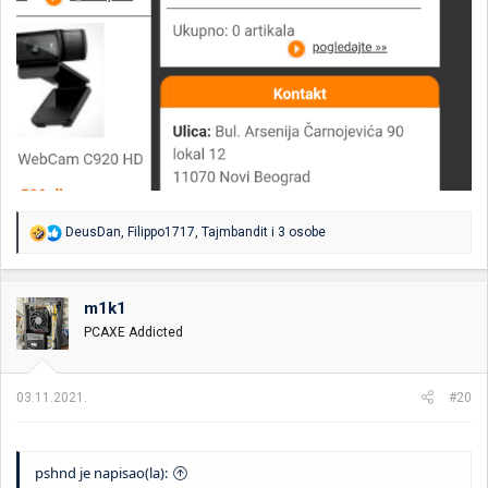
R
DeusDan
,
Filippo1717
,
Tajmbandit
i 3 osobe
e
a
g
o
m1k1
v
PCAXE Addicted
a
n
j
a
03.11.2021.
#20
:
pshnd je napisao(la):