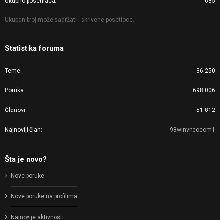
Ukupno posetilaca
635
Ukupan broj može sadržati i skrivene posetioce.
Statistika foruma
Teme
36.250
Poruka
698.006
Članovi
51.812
Najnoviji član
98winvncocom1
Šta je novo?
Nove poruke
Nove poruke na profilima
Najnovije aktivnosti