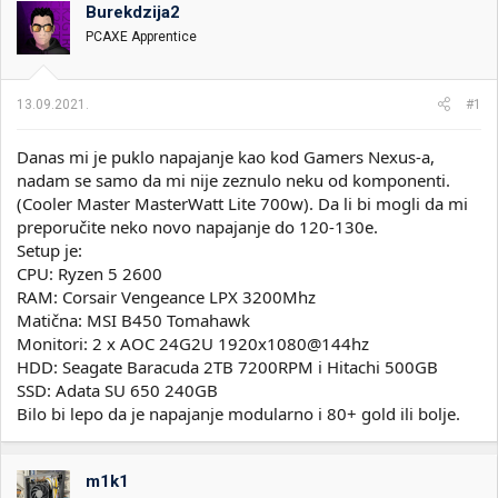
Burekdzija2
i
o
k
k
PCAXE Apprentice
t
r
e
e
m
t
13.09.2021.
#1
e
a
n
j
Danas mi je puklo napajanje kao kod Gamers Nexus-a,
a
nadam se samo da mi nije zeznulo neku od komponenti.
(Cooler Master MasterWatt Lite 700w). Da li bi mogli da mi
preporučite neko novo napajanje do 120-130e.
Setup je:
CPU: Ryzen 5 2600
RAM: Corsair Vengeance LPX 3200Mhz
Matična: MSI B450 Tomahawk
Monitori: 2 x AOC 24G2U 1920x1080@144hz
HDD: Seagate Baracuda 2TB 7200RPM i Hitachi 500GB
SSD: Adata SU 650 240GB
Bilo bi lepo da je napajanje modularno i 80+ gold ili bolje.
m1k1