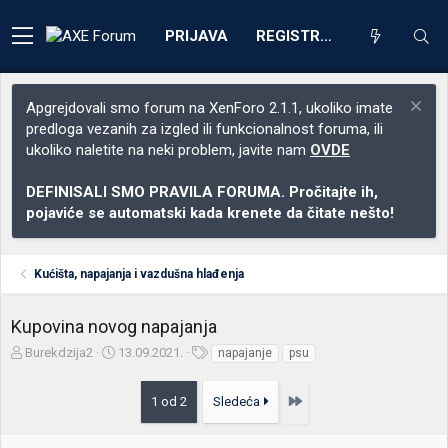
PRIJAVA
REGISTRACIJA
Apgrejdovali smo forum na XenForo 2.1.1, ukoliko imate
predloga vezanih za izgled ili funkcionalnost foruma, ili
ukoliko naletite na neki problem, javite nam
OVDE
DEFINISALI SMO PRAVILA FORUMA. Pročitajte ih,
pojaviće se automatski kada krenete da čitate nešto!
Kućišta, napajanja i vazdušna hlađenja
Kupovina novog napajanja
Z
D
O
Burekdzija2
13.09.2021.
napajanje
psu
a
a
z
č
t
n
Poslednja
1 od 2
Sledeća
e
u
a
t
m
k
n
p
e