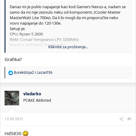
Danas mi je puklo napajanje kao kod Gamers Nexus-a, nadam se
samo da mi nije zeznulo neku od komponenti. (Cooler Master
MasterWatt Lite 700w). Da li bi mogli da mi preporučite neko
novo napajanje do 120-130e.
Setup je:
CPU: Ryzen 5 2600
RAM: Corsair Vengeance LPX 3200Mhz
Matična: MSI B450 Tomahawk
Kliknite za proširenje...
Monitori: 2 x AOC 24G2U 1920x1080@144hz
HDD: Seagate Baracuda 2TB 7200RPM i Hitachi 500GB
Grafika?
SSD: Adata SU 650 240GB
Bilo bi lepo da je napajanje modularno i 80+ gold ili bolje.
R
Burekdzija2
i
Lazar036
e
a
g
o
vladarko
v
PCAXE Addicted
a
n
j
a
13.09.2021.
#5
:
Hd5830