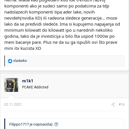
komponenti ako je sudeci samo po podatcima za tdp
nadolazecih komponenti tipa ader lake, novih
nevideh(nvidia XD) ili radeona sledece generacije... moze
lako da se predvidi sledeće. Ima si kupujemo napajanja od
minimum kilowatt do kilowatt ipo u narednih nekoliko
godina, tako da je investicija u bilo šta uspod 1000w po
meni bacanje pare. Plus ne da su ga ispušili ovi što prave
mini itx kucista XD
R
vladarko
e
a
g
o
m1k1
v
PCAXE Addicted
a
n
j
a
02.11.2021.
#16
:
Filippo1717 je napisao(la):