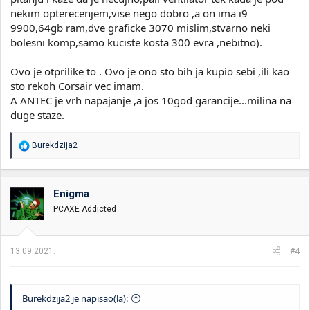
nekim opterecenjem,vise nego dobro ,a on ima i9
9900,64gb ram,dve graficke 3070 mislim,stvarno neki
bolesni komp,samo kuciste kosta 300 evra ,nebitno).
Ovo je otprilike to . Ovo je ono sto bih ja kupio sebi ,ili kao
sto rekoh Corsair vec imam.
A ANTEC je vrh napajanje ,a jos 10god garancije...milina na
duge staze.
R
Burekdzija2
e
a
g
o
Enigma
v
PCAXE Addicted
a
n
j
a
13.09.2021.
#4
:
Burekdzija2 je napisao(la):