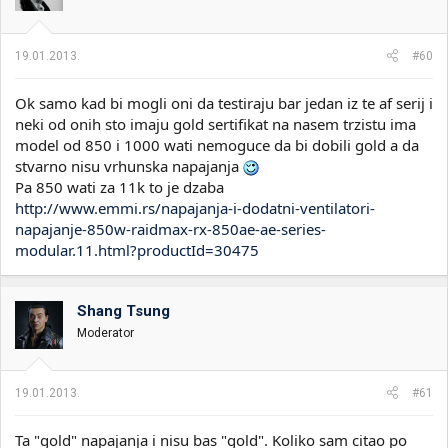
19.01.2013.
#60
Ok samo kad bi mogli oni da testiraju bar jedan iz te af serij i
neki od onih sto imaju gold sertifikat na nasem trzistu ima
model od 850 i 1000 wati nemoguce da bi dobili gold a da
stvarno nisu vrhunska napajanja
Pa 850 wati za 11k to je dzaba
http://www.emmi.rs/napajanja-i-dodatni-ventilatori-
napajanje-850w-raidmax-rx-850ae-ae-series-
modular.11.html?productId=30475
Shang Tsung
Moderator
19.01.2013.
#61
Ta "gold" napajanja i nisu bas "gold". Koliko sam citao po