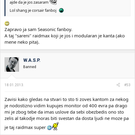
ajde da je jos zasaram
Lol shang je corsair fanboj
Zapravo ja sam Seasonic fanboy.
A taj "sareni" raidmax koji je jos i modularan je kanta (ako
mene neko pita).
W.A.S.P.
Banned
18.01.2013.
#53
Zavisi kako gledas na stvari to sto ti zoves kantom za nekog
je nodostizno vidim kupujes monitor od 400 evra pa drago
mi je zbog tebe da imas uslove da sebi obezbedis ono sto
zelis al takodje moras biti svestan da dosta ljudi ne moze pa
je taj raidmax super