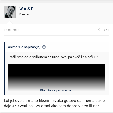
W.A.S.P.
Banned
18.01.2013.
#54
animaN je napisao(la):
Tražili smo od distributera da uradi ovo, pa okačili na naš YT:
Kliknite za proširenje...
Lol jel ovo snimano fiksnim zvuka gotovo da i nema dakle
daje 469 wati na 12v grani ako sam dobro video ili ne?