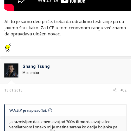
Ali to je samo deo priče, treba da odradimo testiranje pa da
javimo šta i kako. Za LCP u tom cenovnom rangu već znamo
da opravdava uložen novac.
Shang Tsung
Moderator
18.01.2013.
#52
W.A.S.P. je napisao(la):
Ja razmisljam da uzmem ovaj od 700w ili mozda ovaj sa led
ventilatorom i onako mi je masina sarena ko decija bojanka pa