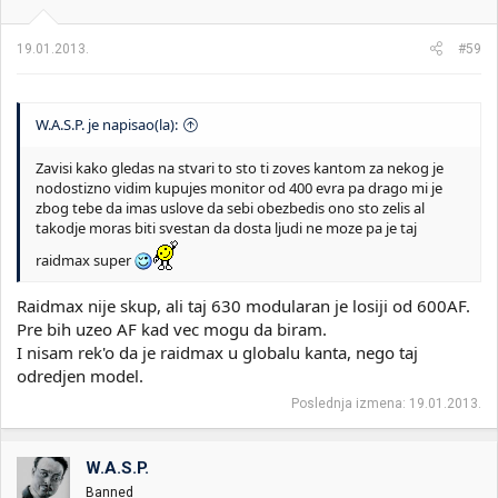
19.01.2013.
#59
W.A.S.P. je napisao(la):
Zavisi kako gledas na stvari to sto ti zoves kantom za nekog je
nodostizno vidim kupujes monitor od 400 evra pa drago mi je
zbog tebe da imas uslove da sebi obezbedis ono sto zelis al
takodje moras biti svestan da dosta ljudi ne moze pa je taj
raidmax super
Raidmax nije skup, ali taj 630 modularan je losiji od 600AF.
Pre bih uzeo AF kad vec mogu da biram.
I nisam rek'o da je raidmax u globalu kanta, nego taj
odredjen model.
Poslednja izmena:
19.01.2013.
W.A.S.P.
Banned