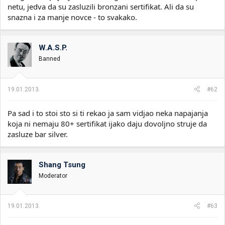
netu, jedva da su zasluzili bronzani sertifikat. Ali da su
snazna i za manje novce - to svakako.
W.A.S.P.
Banned
19.01.2013.
#62
Pa sad i to stoi sto si ti rekao ja sam vidjao neka napajanja
koja ni nemaju 80+ sertifikat ijako daju dovoljno struje da
zasluze bar silver.
Shang Tsung
Moderator
19.01.2013.
#63