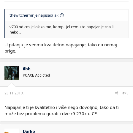
thewitchermr je napisao(la):
v700 od cm jel ok za moj komp i jel cemu to napajanje zna li
neko...
U pitanju je veoma kvalitetno napajanje, tako da nemaj
brige.
ilbb
PCAXE Addicted
28.11.2013.
#73
Napajanje ti je kvalitetno i više nego dovoljno, tako da ti
može bez problema gurati i dve r9 270x u CF.
Darko