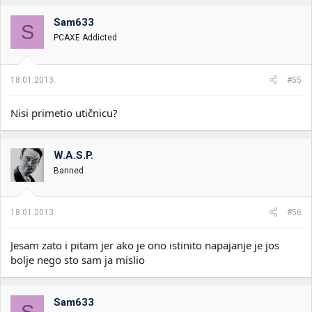
Sam633
S
PCAXE Addicted
18.01.2013.
#55
Ali to je samo deo priče, treba da odradimo testiranje pa da
Nisi primetio utičnicu?
javimo šta i kako. Za LCP u tom cenovnom rangu već znamo da
opravdava uložen novac.
W.A.S.P.
Banned
18.01.2013.
#56
Jesam zato i pitam jer ako je ono istinito napajanje je jos
bolje nego sto sam ja mislio
Sam633
S