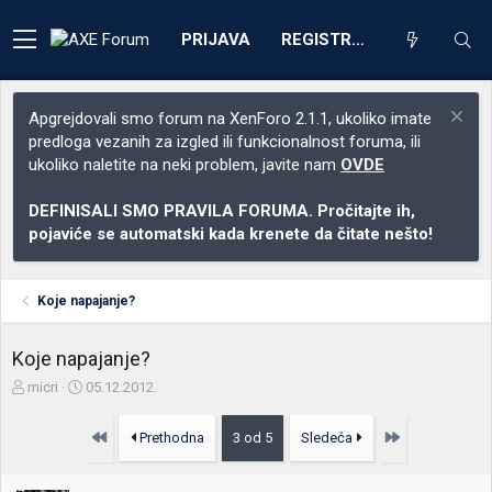
PRIJAVA
REGISTRACIJA
Apgrejdovali smo forum na XenForo 2.1.1, ukoliko imate
predloga vezanih za izgled ili funkcionalnost foruma, ili
ukoliko naletite na neki problem, javite nam
OVDE
DEFINISALI SMO PRAVILA FORUMA. Pročitajte ih,
pojaviće se automatski kada krenete da čitate nešto!
Koje napajanje?
Koje napajanje?
Z
D
micri
05.12.2012.
a
a
č
t
Prvo
Poslednja
Prethodna
3 od 5
Sledeća
e
u
t
m
n
p