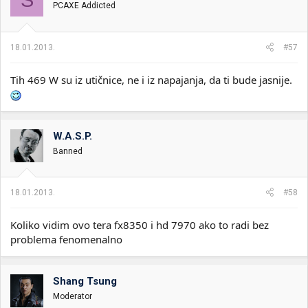
PCAXE Addicted
18.01.2013.
#57
Tih 469 W su iz utičnice, ne i iz napajanja, da ti bude jasnije.
W.A.S.P.
Banned
18.01.2013.
#58
Koliko vidim ovo tera fx8350 i hd 7970 ako to radi bez
problema fenomenalno
Shang Tsung
Moderator