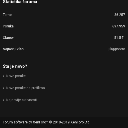
Statistika foruma
Teme
36.257
Poruka
697.959
Članovi
51.541
Najnoviji član
jiliggitcom
Šta je novo?
Nove poruke
Nove poruke na profilima
Najnovije aktivnosti
Forum software by XenForo™
© 2010-2019 XenForo Ltd.