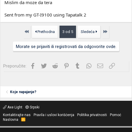
Mislim da moze da tera
Sent from my GT-I9100 using Tapatalk 2
Prvo
Poslednja
Prethodna
3 od 5
Sledeća
Morate se prijaviti ili registrovati da odgovorite ovde.
Facebook
Twitter
Reddit
Pinterest
Tumblr
WhatsApp
Imejl
Link
Preporučite:
Koje napajanje?
Axe Light
Srpski
Kontaktirajte nas
Pravila i uslovi korišćenja
Politika privatnosti
Pomoć
Naslovna
R
S
S