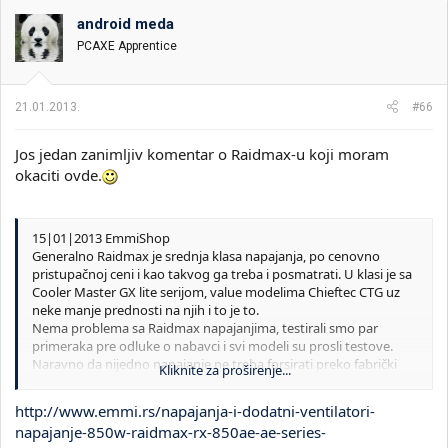
android meda
PCAXE Apprentice
21.01.2013.
#66
Jos jedan zanimljiv komentar o Raidmax-u koji moram
okaciti ovde.
15|01|2013 EmmiShop
Generalno Raidmax je srednja klasa napajanja, po cenovno
pristupačnoj ceni i kao takvog ga treba i posmatrati. U klasi je sa
Cooler Master GX lite serijom, value modelima Chieftec CTG uz
neke manje prednosti na njih i to je to.
Nema problema sa Raidmax napajanjima, testirali smo par
primeraka pre odluke o nabavci i svi modeli su prosli testove.
Naravno da nijedno napajanje ne treba forsirati preko fabrički
Kliknite za proširenje...
naznačenih mogućnosti, a to o "crkavanju" posle 2-3h su online
priče i ne treba slepo verovati svemu sto se piše po forumima
http://www.emmi.rs/napajanja-i-dodatni-ventilatori-
posebno domaćim jer često su neki članovi pristrasni iz svojih
napajanje-850w-raidmax-rx-850ae-ae-series-
razloga, ili su zaposleni u firmi konkurentu ili slepo veruju nekom