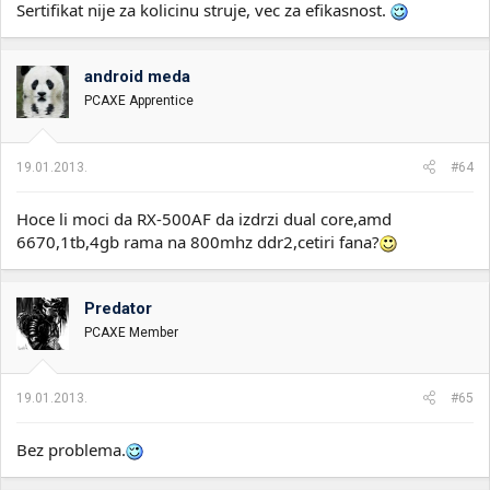
Sertifikat nije za kolicinu struje, vec za efikasnost.
android meda
PCAXE Apprentice
19.01.2013.
#64
Hoce li moci da RX-500AF da izdrzi dual core,amd
6670,1tb,4gb rama na 800mhz ddr2,cetiri fana?
Predator
PCAXE Member
19.01.2013.
#65
Bez problema.