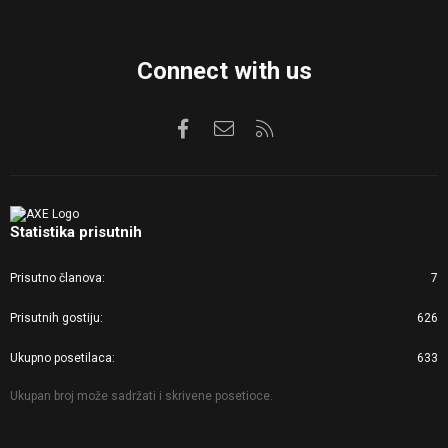
Connect with us
Facebook
Kontaktirajte nas
RSS
Statistika prisutnih
Prisutno članova
7
Prisutnih gostiju
626
Ukupno posetilaca
633
Ukupan broj može sadržati i skrivene posetioce.