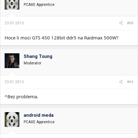
150eur, a sigurno ne nude duplo vise od Raidmaxa koliko vise
PCAXE Apprentice
kostaju.
23.01.2013.
#68
Hoce li moci GTS 450 128bit ddr5 na Raidmax 500W?
Shang Tsung
Moderator
23.01.2013.
#69
^Bez problema.
android meda
PCAXE Apprentice