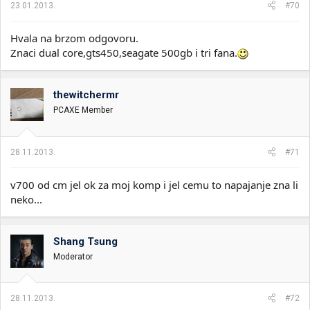
23.01.2013.
#70
Hvala na brzom odgovoru.
Znaci dual core,gts450,seagate 500gb i tri fana.
thewitchermr
PCAXE Member
28.11.2013.
#71
v700 od cm jel ok za moj komp i jel cemu to napajanje zna li
neko...
Shang Tsung
Moderator
28.11.2013.
#72