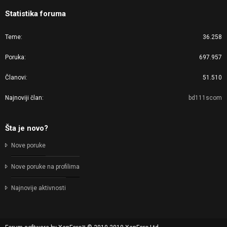
Statistika foruma
Teme
36.258
Poruka
697.957
Članovi
51.510
Najnoviji član
bd111scom
Šta je novo?
Nove poruke
Nove poruke na profilima
Najnovije aktivnosti