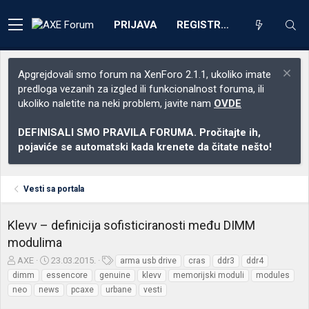
PRIJAVA
REGISTRACIJA
Apgrejdovali smo forum na XenForo 2.1.1, ukoliko imate
predloga vezanih za izgled ili funkcionalnost foruma, ili
ukoliko naletite na neki problem, javite nam
OVDE
DEFINISALI SMO PRAVILA FORUMA. Pročitajte ih,
pojaviće se automatski kada krenete da čitate nešto!
Vesti sa portala
Klevv – definicija sofisticiranosti među DIMM
modulima
Z
D
O
AXE
23.03.2015.
arma usb drive
cras
ddr3
ddr4
a
a
z
dimm
essencore
genuine
klevv
memorijski moduli
modules
č
t
n
neo
news
pcaxe
urbane
vesti
e
u
a