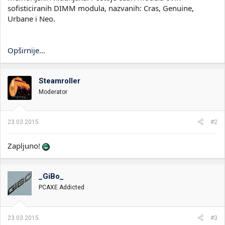
sofisticiranih DIMM modula, nazvanih: Cras, Genuine,
Urbane i Neo.
Opširnije
...
Steamroller
Moderator
23.03.2015.
#2
Zapljuno!
_GiBo_
PCAXE Addicted
23.03.2015.
#3