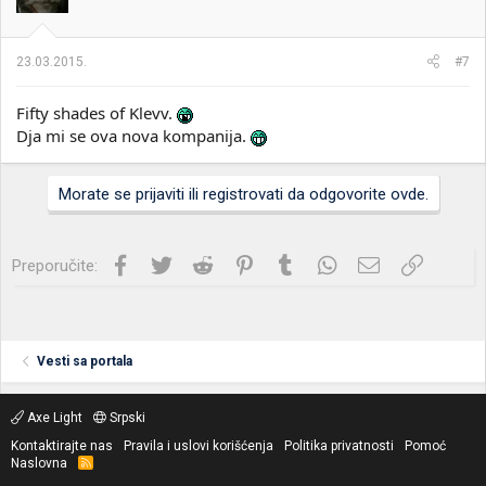
23.03.2015.
#7
Fifty shades of Klevv.
Dja mi se ova nova kompanija.
Morate se prijaviti ili registrovati da odgovorite ovde.
Facebook
Twitter
Reddit
Pinterest
Tumblr
WhatsApp
Imejl
Link
Preporučite:
Vesti sa portala
Axe Light
Srpski
Kontaktirajte nas
Pravila i uslovi korišćenja
Politika privatnosti
Pomoć
Naslovna
R
S