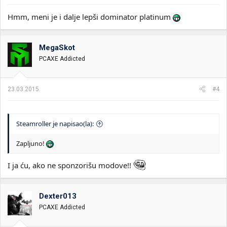
Hmm, meni je i dalje lepši dominator platinum
MegaSkot
PCAXE Addicted
23.03.2015.
#4
Steamroller je napisao(la):
Zapljuno!
I ja ću, ako ne sponzorišu modove!!
Dexter013
PCAXE Addicted