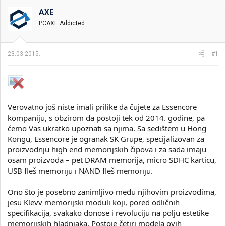
t
m
k
n
p
e
AXE
i
o
PCAXE Addicted
k
k
t
r
e
e
23.03.2015.
#1
m
t
e
a
n
j
a
Verovatno još niste imali prilike da čujete za Essencore
kompaniju, s obzirom da postoji tek od 2014. godine, pa
ćemo Vas ukratko upoznati sa njima. Sa sedištem u Hong
Kongu, Essencore je ogranak SK Grupe, specijalizovan za
proizvodnju high end memorijskih čipova i za sada imaju
osam proizvoda – pet DRAM memorija, micro SDHC karticu,
USB fleš memoriju i NAND fleš memoriju.
Ono što je posebno zanimljivo među njihovim proizvodima,
jesu Klevv memorijski moduli koji, pored odličnih
specifikacija, svakako donose i revoluciju na polju estetike
memorijskih hladnjaka. Postoje četiri modela ovih