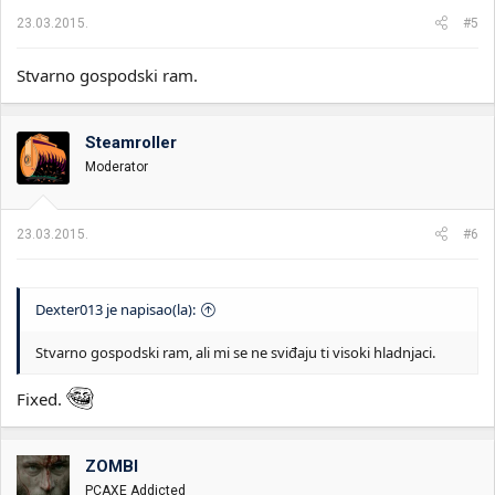
23.03.2015.
#5
Stvarno gospodski ram.
Steamroller
Moderator
23.03.2015.
#6
Dexter013 je napisao(la):
Stvarno gospodski ram, ali mi se ne sviđaju ti visoki hladnjaci.
Fixed.
ZOMBI
PCAXE Addicted