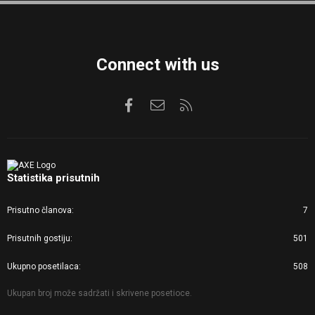
S
Connect with us
Facebook
Kontaktirajte nas
RSS
Statistika prisutnih
Prisutno članova
7
Prisutnih gostiju
501
Ukupno posetilaca
508
Ukupan broj može sadržati i skrivene posetioce.