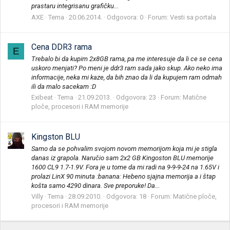
prastaru integrisanu grafičku...
AXE
Tema
20.06.2014.
Odgovora: 0
Forum:
Vesti sa portala
Cena DDR3 rama
E
Trebalo bi da kupim 2x8GB rama, pa me interesuje da li ce se cena
uskoro menjati? Po meni je ddr3 ram sada jako skup. Ako neko ima
informacije, neka mi kaze, da bih znao da li da kupujem ram odmah
ili da malo sacekam :D
Exibeat
Tema
21.09.2013.
Odgovora: 23
Forum:
Matične
ploče, procesori i RAM memorije
Kingston BLU
Samo da se pohvalim svojom novom memorijom koja mi je stigla
danas iz grapola. Naručio sam 2x2 GB Kingoston BLU memorije
1600 CL9 1.7-1.9V. Fora je u tome da mi radi na 9-9-9-24 na 1.65V i
prolazi LinX 90 minuta :banana: Hebeno sjajna memorija a i štap
košta samo 4290 dinara. Sve preporuke! Da...
Villy
Tema
28.09.2010.
Odgovora: 18
Forum:
Matične ploče,
procesori i RAM memorije