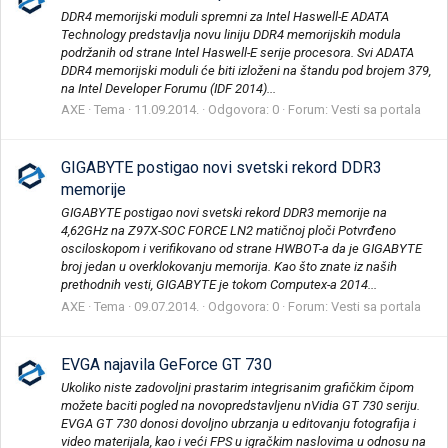
DDR4 memorijski moduli spremni za Intel Haswell-E ADATA
Technology predstavlja novu liniju DDR4 memorijskih modula
podržanih od strane Intel Haswell-E serije procesora. Svi ADATA
DDR4 memorijski moduli će biti izloženi na štandu pod brojem 379,
na Intel Developer Forumu (IDF 2014)...
AXE
Tema
11.09.2014.
Odgovora: 0
Forum:
Vesti sa portala
GIGABYTE postigao novi svetski rekord DDR3
memorije
GIGABYTE postigao novi svetski rekord DDR3 memorije na
4,62GHz na Z97X-SOC FORCE LN2 matičnoj ploči Potvrđeno
osciloskopom i verifikovano od strane HWBOT-a da je GIGABYTE
broj jedan u overklokovanju memorija. Kao što znate iz naših
prethodnih vesti, GIGABYTE je tokom Computex-a 2014...
AXE
Tema
09.07.2014.
Odgovora: 0
Forum:
Vesti sa portala
EVGA najavila GeForce GT 730
Ukoliko niste zadovoljni prastarim integrisanim grafičkim čipom
možete baciti pogled na novopredstavljenu nVidia GT 730 seriju.
EVGA GT 730 donosi dovoljno ubrzanja u editovanju fotografija i
video materijala, kao i veći FPS u igračkim naslovima u odnosu na