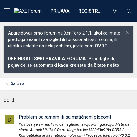
PRIJAVA
REGISTRACIJA
Apgrejdovali smo forum na XenForo 2.1.1, ukoliko imate
predloga vezanih za izgled ili funkcionalnost foruma, ili
ukoliko naletite na neki problem, javite nam
OVDE
DEFINISALI SMO PRAVILA FORUMA. Pročitajte ih,
pojaviće se automatski kada krenete da čitate nešto!
Oznake
ddr3
Problem sa ramom ili sa matičnom pločom!
D
Poštovanje svima, Prvo da naglasim svoju konfiguraciju: Matična
ploča: Asrock H61M-S Ram: Kingston kvr1333d3n9/8g DDR3 (
Kompatibilna je sa matičnom pločom ) Procesor: Intel i5-3470 3.2