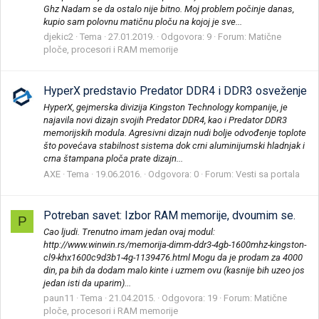
Ghz Nadam se da ostalo nije bitno. Moj problem počinje danas,
kupio sam polovnu matičnu ploču na kojoj je sve...
djekic2
Tema
27.01.2019.
Odgovora: 9
Forum:
Matične
ploče, procesori i RAM memorije
HyperX predstavio Predator DDR4 i DDR3 osveženje
HyperX, gejmerska divizija Kingston Technology kompanije, je
najavila novi dizajn svojih Predator DDR4, kao i Predator DDR3
memorijskih modula. Agresivni dizajn nudi bolje odvođenje toplote
što povećava stabilnost sistema dok crni aluminijumski hladnjak i
crna štampana ploča prate dizajn...
AXE
Tema
19.06.2016.
Odgovora: 0
Forum:
Vesti sa portala
Potreban savet: Izbor RAM memorije, dvoumim se.
P
Cao ljudi. Trenutno imam jedan ovaj modul:
http://www.winwin.rs/memorija-dimm-ddr3-4gb-1600mhz-kingston-
cl9-khx1600c9d3b1-4g-1139476.html Mogu da je prodam za 4000
din, pa bih da dodam malo kinte i uzmem ovu (kasnije bih uzeo jos
jedan isti da uparim)...
paun11
Tema
21.04.2015.
Odgovora: 19
Forum:
Matične
ploče, procesori i RAM memorije