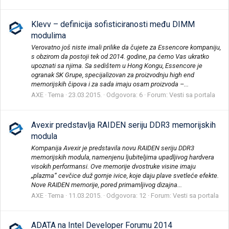
Klevv – definicija sofisticiranosti među DIMM
modulima
Verovatno još niste imali prilike da čujete za Essencore kompaniju,
s obzirom da postoji tek od 2014. godine, pa ćemo Vas ukratko
upoznati sa njima. Sa sedištem u Hong Kongu, Essencore je
ogranak SK Grupe, specijalizovan za proizvodnju high end
memorijskih čipova i za sada imaju osam proizvoda –...
AXE
Tema
23.03.2015.
Odgovora: 6
Forum:
Vesti sa portala
Avexir predstavlja RAIDEN seriju DDR3 memorijskih
modula
Kompanija Avexir je predstavila novu RAIDEN seriju DDR3
memorijskih modula, namenjenu ljubiteljima upadljivog hardvera
visokih performansi. Ove memorije dvostruke visine imaju
„plazma“ cevčice duž gornje ivice, koje daju plave svetleće efekte.
Nove RAIDEN memorije, pored primamljivog dizajna...
AXE
Tema
11.03.2015.
Odgovora: 12
Forum:
Vesti sa portala
ADATA na Intel Developer Forumu 2014