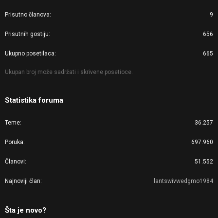
Prisutno članova
9
Prisutnih gostiju
656
Ukupno posetilaca
665
Ukupan broj može sadržati i skrivene posetioce.
Statistika foruma
Teme
36.257
Poruka
697.960
Članovi
51.552
Najnoviji član
lantswivwedgmo1984
Šta je novo?