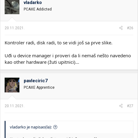
vladarko
i
o
k
k
PCAXE Addicted
t
r
e
e
m
t
20.11.2021.
#26
e
a
n
Kontroler radi, disk radi, to se vidi još sa prve slike.
j
a
Uđi u device manager i proveri da li nemaš nešto navedeno
kao other hardware (žuti upitnici)...
pavleciric7
PCAXE Apprentice
20.11.2021.
#27
vladarko je napisao(la):