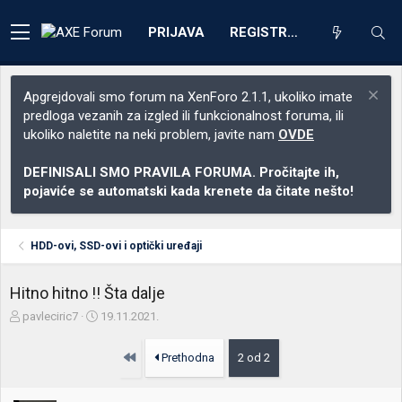
PRIJAVA
REGISTRACIJA
Apgrejdovali smo forum na XenForo 2.1.1, ukoliko imate
predloga vezanih za izgled ili funkcionalnost foruma, ili
ukoliko naletite na neki problem, javite nam
OVDE
DEFINISALI SMO PRAVILA FORUMA. Pročitajte ih,
pojaviće se automatski kada krenete da čitate nešto!
HDD-ovi, SSD-ovi i optički uređaji
Hitno hitno !! Šta dalje
Z
D
pavleciric7
19.11.2021.
a
a
č
t
Prvo
Prethodna
2 od 2
e
u
t
m
n
p