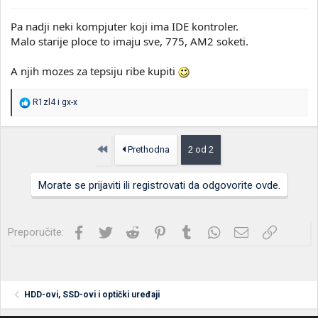
Pa nadji neki kompjuter koji ima IDE kontroler.
Malo starije ploce to imaju sve, 775, AM2 soketi.
A njih mozes za tepsiju ribe kupiti
R
R1zl4
i
gx-x
e
a
g
o
Prvo
Prethodna
2 od 2
v
a
n
Morate se prijaviti ili registrovati da odgovorite ovde.
j
a
:
Facebook
Twitter
Reddit
Pinterest
Tumblr
WhatsApp
Imejl
Link
Preporučite:
HDD-ovi, SSD-ovi i optički uređaji