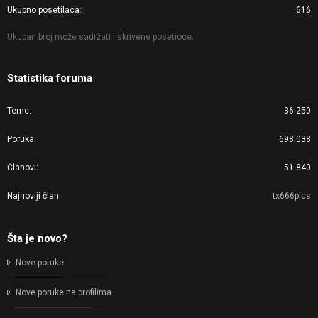
Ukupno posetilaca
616
Ukupan broj može sadržati i skrivene posetioce.
Statistika foruma
Teme
36.250
Poruka
698.038
Članovi
51.840
Najnoviji član
tx666pics
Šta je novo?
Nove poruke
Nove poruke na profilima