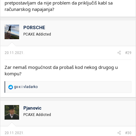
pretpostavljam da nije problem da priključiš kabl sa
računarskog napajanja?
PORSCHE
PCAXE Addicted
20.11.2021.
#29
Zar nemaš mogućnost da probaš kod nekog drugog u
kompu?
R
gx-x
i
vladarko
e
a
g
o
Pjanovic
v
PCAXE Addicted
a
n
j
a
20.11.2021.
#30
: