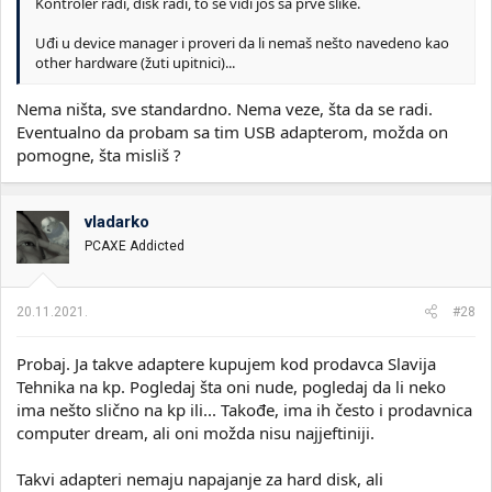
Kontroler radi, disk radi, to se vidi još sa prve slike.
Uđi u device manager i proveri da li nemaš nešto navedeno kao
other hardware (žuti upitnici)...
Nema ništa, sve standardno. Nema veze, šta da se radi.
Eventualno da probam sa tim USB adapterom, možda on
pomogne, šta misliš ?
vladarko
PCAXE Addicted
20.11.2021.
#28
Probaj. Ja takve adaptere kupujem kod prodavca Slavija
Tehnika na kp. Pogledaj šta oni nude, pogledaj da li neko
ima nešto slično na kp ili... Takođe, ima ih često i prodavnica
computer dream, ali oni možda nisu najjeftiniji.
Takvi adapteri nemaju napajanje za hard disk, ali