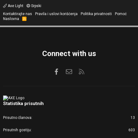
Axe Light
Srpski
Kontaktirajte nas
Pravila i uslovi korišćenja
Politika privatnosti
Pomoć
Naslovna
R
S
S
Connect with us
Facebook
Kontaktirajte nas
RSS
Statistika prisutnih
Prisutno članova
13
Prisutnih gostiju
603