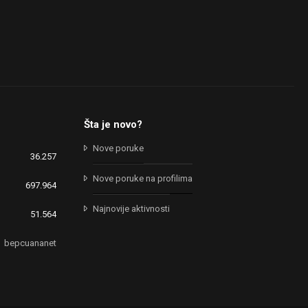
Šta je novo?
Nove poruke
36.257
Nove poruke na profilima
697.964
Najnovije aktivnosti
51.564
bepcuananet