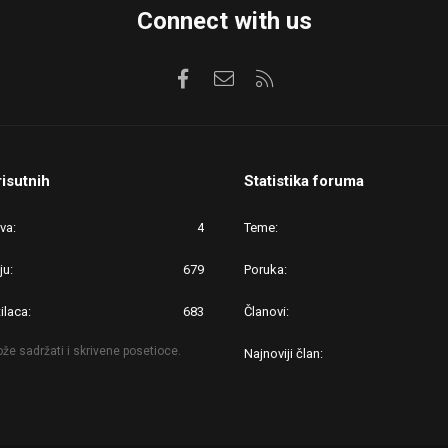
Connect with us
Facebook
Kontaktirajte nas
RSS
risutnih
Statistika foruma
ova
4
Teme
ju
679
Poruka
ilaca
683
Članovi
že sadržati i skrivene posetioce.
Najnoviji član