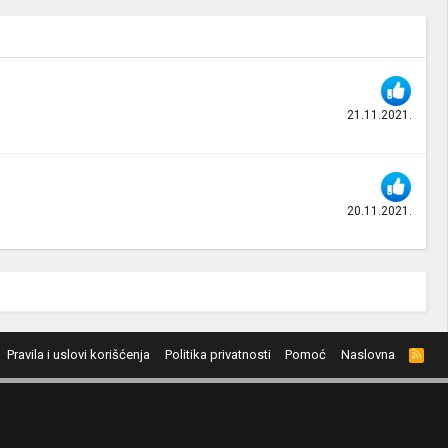
21.11.2021.
20.11.2021.
Pravila i uslovi korišćenja
Politika privatnosti
Pomoć
Naslovna
R
S
S