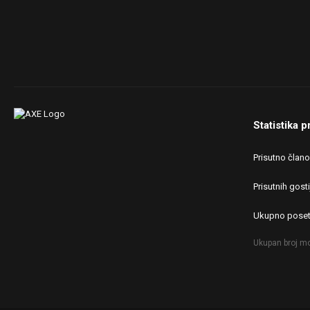
Statistika p
Prisutno član
Prisutnih gosti
Ukupno poset
Ukupan broj mo