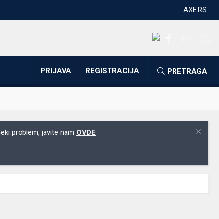
AXE.RS
Facebook
Kontakti
RS
PRIJAVA
REGISTRACIJA
PRETRAGA
 neki problem, javite nam
OVDE