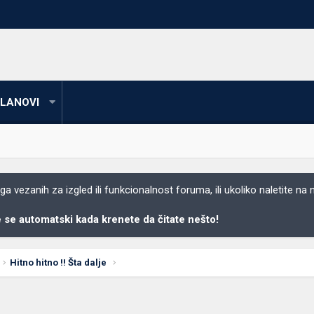
LANOVI
 vezanih za izgled ili funkcionalnost foruma, ili ukoliko naletite na
se automatski kada krenete da čitate nešto!
Hitno hitno !! Šta dalje