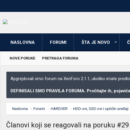
NASLOVNA
FORUMI
ŠTA JE NOVO
Č
NOVE PORUKE
PRETRAGA FORUMA
Apgrejdovali smo forum na XenForo 2.1.1, ukoliko imate predloga
DEFINISALI SMO PRAVILA FORUMA. Pročitajte ih, pojaviće 
Naslovna
Forumi
HARDVER
HDD-ovi, SSD-ovi i optički uređaji
Članovi koji se reagovali na poruku #29