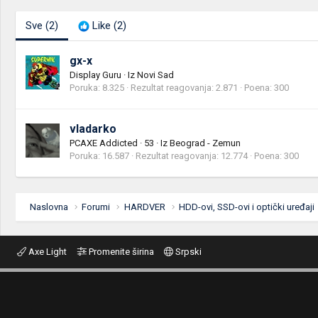
Sve
(2)
Like
(2)
gx-x
Display Guru
·
Iz
Novi Sad
Poruka
8.325
Rezultat reagovanja
2.871
Poena
300
vladarko
PCAXE Addicted
·
53
·
Iz
Beograd - Zemun
Poruka
16.587
Rezultat reagovanja
12.774
Poena
300
Naslovna
Forumi
HARDVER
HDD-ovi, SSD-ovi i optički uređaji
Axe Light
Promenite širina
Srpski