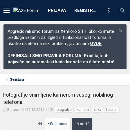
PRIJAVA
REGISTRACIJA
Apgrejdovali smo forum na XenForo 2.1.1, ukoliko imate
predloga vezanih za izgled ili funkcionalnost foruma, ili
ukoliko naletite na neki problem, javite nam
OVDE
DEFINISALI SMO PRAVILA FORUMA. Pročitajte ih,
pojaviće se automatski kada krenete da čitate nešto!
Svaštara
Fotografije snimljene kamerom vaseg mobilnog
telefona
Z
D
O
Butters
27.12.2019.
fotografija
kamera
slika
telefon
a
a
z
č
t
n
Prvo
Prethodna
19 od 19
e
u
a