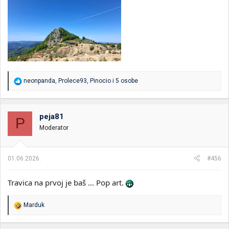
R
neonpanda
,
Prolece93
,
Pinocio
i 5 osobe
e
a
g
o
peja81
P
v
Moderator
a
n
j
a
01.06.2026.
#456
:
Travica na prvoj je baš ... Pop art.
R
Marduk
e
a