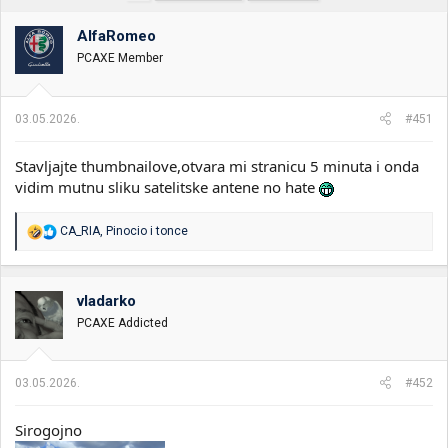
t
m
k
n
p
e
AlfaRomeo
i
o
k
k
PCAXE Member
t
r
e
e
m
t
03.05.2026.
#451
e
a
n
j
Stavljajte thumbnailove,otvara mi stranicu 5 minuta i onda
a
vidim mutnu sliku satelitske antene no hate
R
CA_RIA
,
Pinocio
i
tonce
e
a
g
o
vladarko
v
PCAXE Addicted
a
n
j
a
03.05.2026.
#452
:
Sirogojno