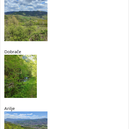
Dobrače
Arilje