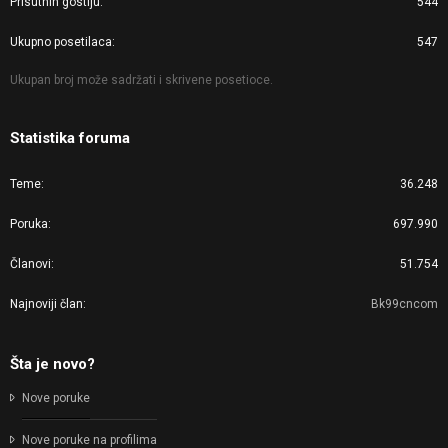
Prisutnih gostiju
544
Ukupno posetilaca
547
Ukupan broj može sadržati i skrivene posetioce.
Statistika foruma
Teme
36.248
Poruka
697.990
Članovi
51.754
Najnoviji član
Bk99cncom
Šta je novo?
Nove poruke
Nove poruke na profilima