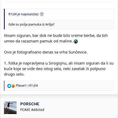
R1zl4 je napisao(la):
Gde su polja pamuka iz Arilja?
Nisam siguran, bar dok ne bude bilo vreme berbe, da bih
umeo da razaznam pamuk od maline.
Ovo je fotografisano danas sa vrha Sunčevice.
1. fotka je napravljena u Sirogojnu, ali nisam siguran da li su
kuće koje se vide deo istog sela, neki zaselak ili potpuno
drugo selo.
R
Plauer1
i
R1zl4
e
a
g
o
PORSCHE
v
PCAXE Addicted
a
n