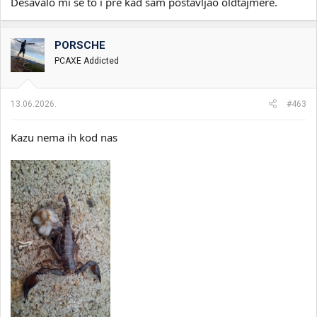
Dešavalo mi se to i pre kad sam postavljao oldtajmere.
PORSCHE
PCAXE Addicted
13.06.2026.
#463
Kazu nema ih kod nas