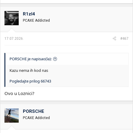
a
g
o
R1zl4
v
PCAXE Addicted
a
n
j
a
17.07.2026.
#467
:
PORSCHE je napisao(la):
Kazu nema ih kod nas
Pogledajte prilog 66743
Ovo u Loznici?
PORSCHE
PCAXE Addicted