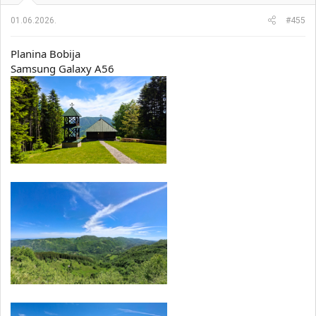
j
a
01.06.2026.
#455
:
Planina Bobija
Samsung Galaxy A56