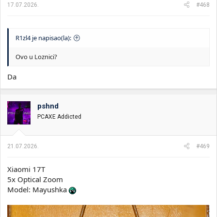
17.07.2026.
#468
R1zl4 je napisao(la):
Ovo u Loznici?
Da
pshnd
PCAXE Addicted
21.07.2026.
#469
Xiaomi 17T
5x Optical Zoom
Model: Mayushka