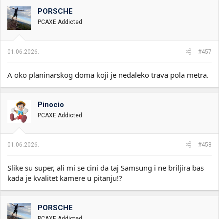
g
o
PORSCHE
v
PCAXE Addicted
a
n
j
a
01.06.2026.
#457
:
A oko planinarskog doma koji je nedaleko trava pola metra.
Pinocio
PCAXE Addicted
01.06.2026.
#458
Slike su super, ali mi se cini da taj Samsung i ne briljira bas
kada je kvalitet kamere u pitanju!?
PORSCHE
PCAXE Addicted