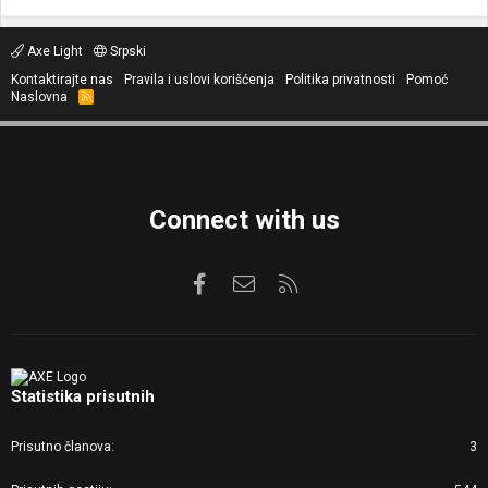
Axe Light
Srpski
Kontaktirajte nas
Pravila i uslovi korišćenja
Politika privatnosti
Pomoć
Naslovna
R
S
S
Connect with us
Facebook
Kontaktirajte nas
RSS
Statistika prisutnih
Prisutno članova
3