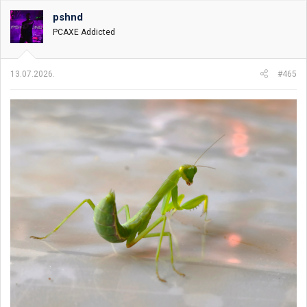
g
o
pshnd
v
PCAXE Addicted
a
n
j
a
13.07.2026.
#465
: