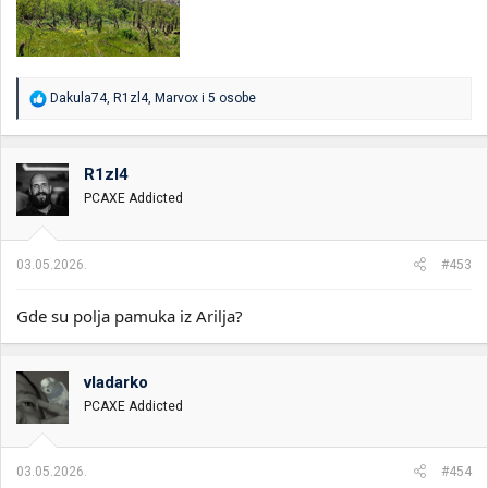
R
Dakula74
,
R1zl4
,
Marvox
i 5 osobe
e
a
g
o
R1zl4
v
PCAXE Addicted
a
n
j
a
03.05.2026.
#453
:
Gde su polja pamuka iz Arilja?
vladarko
PCAXE Addicted
03.05.2026.
#454