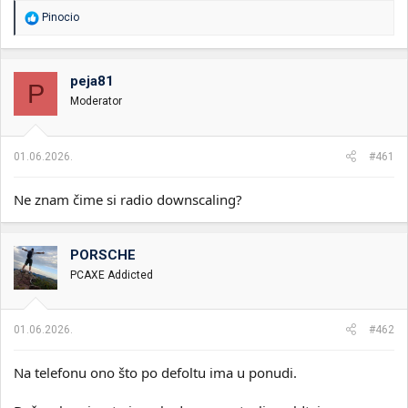
R
Pinocio
e
a
g
o
peja81
P
v
Moderator
a
n
j
a
01.06.2026.
#461
:
Ne znam čime si radio downscaling?
PORSCHE
PCAXE Addicted
01.06.2026.
#462
Na telefonu ono što po defoltu ima u ponudi.