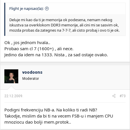
Flight je napisao(la):
Deluje mi kao da ti je memorija ok podesena, nemam nekog
iskustva sa overklokom DDR3 memorije, ali cini mi se sasvim ok,
mozda probas da zategnes na 7-7-7, ali cisto probaj i ovo ti je ok.
Ok , jos jednom hvala..
Probao sam cl 7 (1600+) , ali nece.
Jedino da idem na 1333. Nista , za sad ostaje ovako.
voodoons
Moderator
22.12.2009.
#73
Podigni frekvenciju NB-a. Na koliko ti radi NB?
Takodje, mislim da bi ti na vecem FSB-u i manjem CPU
mnoziocu dao bolji mem.protok..