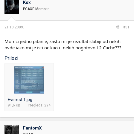
Kox
i
o
k
k
PCAXE Member
t
r
e
e
m
t
21.10.2009.
#51
e
a
n
Momci jedno pitanje, zasto mi je rezultat slabiji od nekih
j
a
ovde iako mi je isti oc kao u nekih pogotovo L2 Cache???
Prilozi
Everest.1.jpg
91,6 KB
Pregleda: 294
FantomX