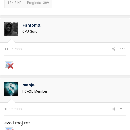
184,8 KB
Pregleda: 309
FantomX
GPU Guru
11.12.2009.
#68
manja
PCAXE Member
18.12.2009.
#69
evo i moj rez