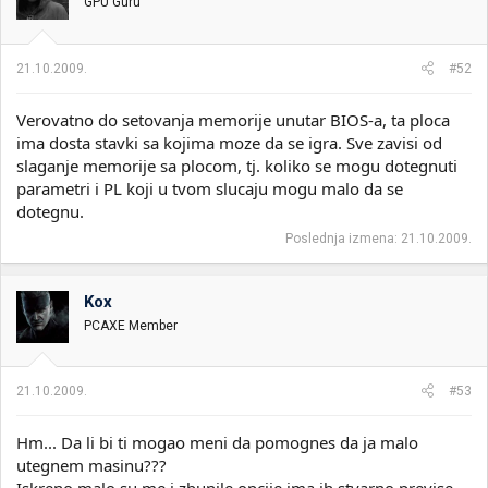
GPU Guru
21.10.2009.
#52
Verovatno do setovanja memorije unutar BIOS-a, ta ploca
ima dosta stavki sa kojima moze da se igra. Sve zavisi od
slaganje memorije sa plocom, tj. koliko se mogu dotegnuti
parametri i PL koji u tvom slucaju mogu malo da se
dotegnu.
Poslednja izmena:
21.10.2009.
Kox
PCAXE Member
21.10.2009.
#53
Hm... Da li bi ti mogao meni da pomognes da ja malo
utegnem masinu???