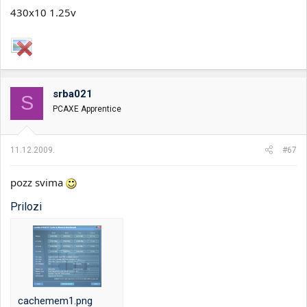
430x10 1.25v
srba021
S
PCAXE Apprentice
11.12.2009.
#67
pozz svima
Prilozi
cachemem1.png