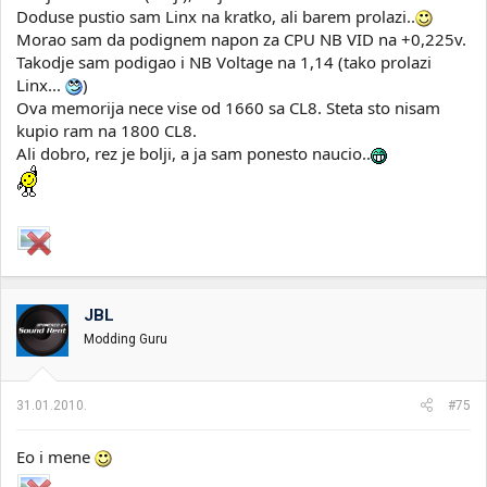
Doduse pustio sam Linx na kratko, ali barem prolazi..
Morao sam da podignem napon za CPU NB VID na +0,225v.
Takodje sam podigao i NB Voltage na 1,14 (tako prolazi
Linx...
)
Ova memorija nece vise od 1660 sa CL8. Steta sto nisam
kupio ram na 1800 CL8.
Ali dobro, rez je bolji, a ja sam ponesto naucio..
JBL
Modding Guru
31.01.2010.
#75
Eo i mene