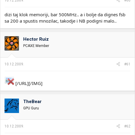
10.12.2009.
#60
dizi taj klok memoriji, bar 500MHz.. a i bolje da dignes fsb
sa 200 a spustis mnozilac, takodje i NB podigni malo..
Hector Ruiz
PCAXE Member
10.12.2009.
#61
[/URL][/IMG]
TheBear
GPU Guru
10.12.2009.
#62