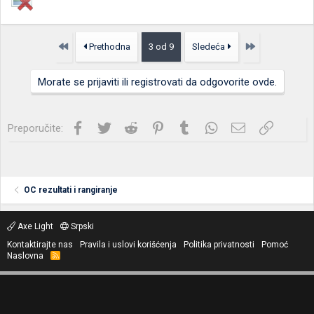
Prvo
Poslednja
Prethodna
3 od 9
Sledeća
Morate se prijaviti ili registrovati da odgovorite ovde.
Facebook
Twitter
Reddit
Pinterest
Tumblr
WhatsApp
Imejl
Link
Preporučite:
OC rezultati i rangiranje
Axe Light
Srpski
Kontaktirajte nas
Pravila i uslovi korišćenja
Politika privatnosti
Pomoć
Naslovna
R
S
S