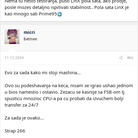
Nema tu nesto testiranja, pusti LinX pola sata, ako prodje,
posle mozes detaljno ispitivati stabilnost.. Pola sata LinX je
kao mnogo sati Prime95
micri
Betmen
11.12.2009.
#66
Evo za sada kako mi stoji mashina...
Ovo su podeshavanja na keca, nisam se igrao ushao jednom
u bios namestio i ostavio. Zezacu se kasnije sa FSB-om tj
spusticu mnozioc CPU-a pa cu probati da izvuchem bolji
transfer za 24/7
Za sada je ovako...
Strap 266