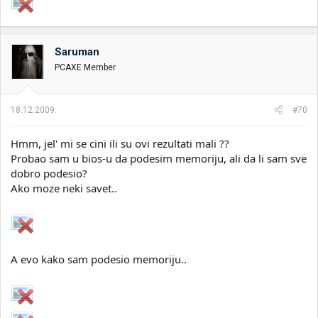
Saruman
PCAXE Member
18.12.2009.
#70
Hmm, jel' mi se cini ili su ovi rezultati mali ??
Probao sam u bios-u da podesim memoriju, ali da li sam sve
dobro podesio?
Ako moze neki savet..
A evo kako sam podesio memoriju..