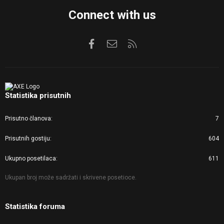
Connect with us
Facebook
Kontaktirajte nas
RSS
Statistika prisutnih
Prisutno članova
7
Prisutnih gostiju
604
Ukupno posetilaca
611
Ukupan broj može sadržati i skrivene posetioce.
Statistika foruma