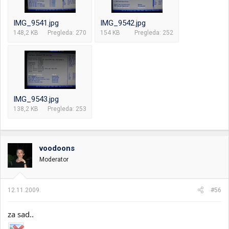
IMG_9541.jpg
IMG_9542.jpg
148,2 KB
Pregleda: 270
154 KB
Pregleda: 252
IMG_9543.jpg
138,2 KB
Pregleda: 253
voodoons
Moderator
12.11.2009.
#56
za sad..