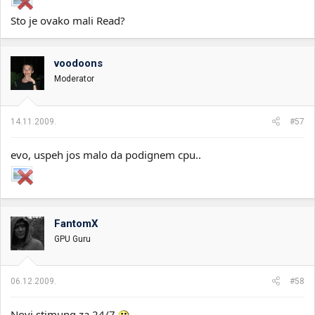
Sto je ovako mali Read?
voodoons
Moderator
14.11.2009.
#57
evo, uspeh jos malo da podignem cpu..
FantomX
GPU Guru
06.12.2009.
#58
Novi stimung za 24/7