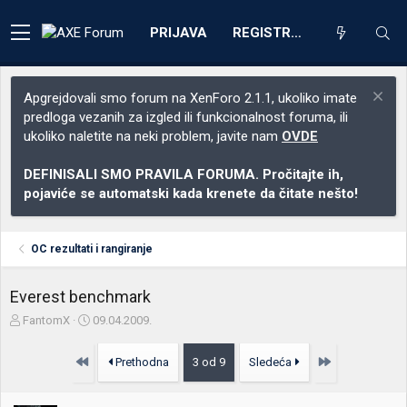
PRIJAVA
REGISTRACIJA
Apgrejdovali smo forum na XenForo 2.1.1, ukoliko imate
predloga vezanih za izgled ili funkcionalnost foruma, ili
ukoliko naletite na neki problem, javite nam
OVDE
DEFINISALI SMO PRAVILA FORUMA. Pročitajte ih,
pojaviće se automatski kada krenete da čitate nešto!
OC rezultati i rangiranje
Everest benchmark
Z
D
FantomX
09.04.2009.
a
a
č
t
Prvo
Poslednja
Prethodna
3 od 9
Sledeća
e
u
t
m
n
p