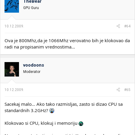
TheBear
GPU Guru
10.12.2009.
#64
Ova je 800Mhz,da je 1066Mhz verovatno bih je klokovao da
radi na propisanim vrednostima...
voodoons
Moderator
10.12.2009.
#65
Sacekaj malo... Ako tako razmisljas, zasto si dizao CPU sa
standardnih 3.2GHz?
Klokovao si CPU, klokuj i memoriju