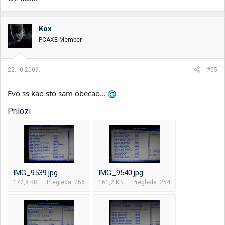
Kox
PCAXE Member
22.10.2009.
#55
Evo ss kao sto sam obecao...
Prilozi
IMG_9539.jpg
IMG_9540.jpg
172,8 KB
Pregleda: 256
161,2 KB
Pregleda: 254