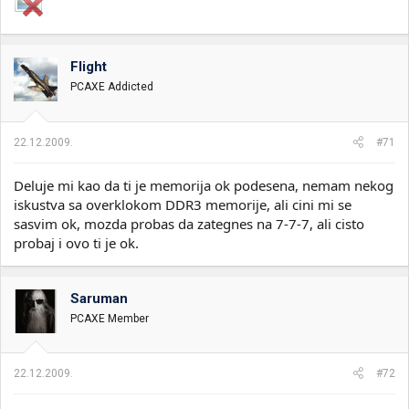
Flight
PCAXE Addicted
22.12.2009.
#71
Deluje mi kao da ti je memorija ok podesena, nemam nekog
iskustva sa overklokom DDR3 memorije, ali cini mi se
sasvim ok, mozda probas da zategnes na 7-7-7, ali cisto
probaj i ovo ti je ok.
Saruman
PCAXE Member
22.12.2009.
#72