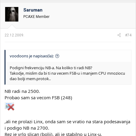
Saruman
PCAXE Member
22.12.2009.
#74
voodoons je napisao(la):
Podigni frekvenciju NB-a. Na koliko ti radi NB?
Takodje, mislim da bi ti na vecem FSB-u i manjem CPU mnoziocu
dao bolji mem.protok..
NB radi na 2500.
Probao sam sa vecom FSB (248)
,ali ne prolazi Linx, onda sam se vratio na stara podesavanja
i podigo NB na 2700.
Rez je vrlo slican (bolji), ali je stabilno u Linx-u.