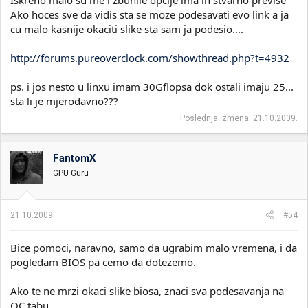
Iskreno malo su me i zbunile opcije ima ih stvarno previse
Ako hoces sve da vidis sta se moze podesavati evo link a ja
cu malo kasnije okaciti slike sta sam ja podesio....
http://forums.pureoverclock.com/showthread.php?t=4932
ps. i jos nesto u linxu imam 30Gflopsa dok ostali imaju 25...
sta li je mjerodavno???
Poslednja izmena:
21.10.2009.
FantomX
GPU Guru
21.10.2009.
#54
Bice pomoci, naravno, samo da ugrabim malo vremena, i da
pogledam BIOS pa cemo da dotezemo.
Ako te ne mrzi okaci slike biosa, znaci sva podesavanja na
OC tabu.