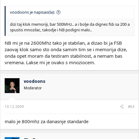
voodoons je napisao(la):
dizi taj klok memoriji, bar 500MHz.. a i bolje da dignes fsb sa 200 a
spustis mnozilac, takodje i NB podigni malo..
NB mi je na 2600Mhz tako je stabilan, a dizao bi ja FSB
zaovaj klok samo sto onda samim tim se i memorija dize,
onda opet moram da testiram stabilnost, a nemam bas
vremena. Lakse mi je ovako s mnoziocem.
voodoons
Moderator
10.12.2009.
#63
malo je 800mhz za danasnje standarde