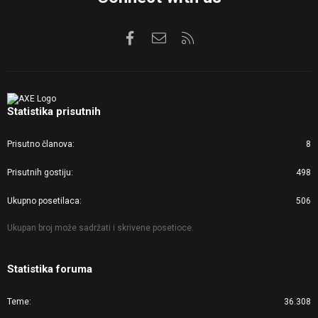
Facebook
Kontaktirajte nas
RSS
Statistika prisutnih
Prisutno članova
8
Prisutnih gostiju
498
Ukupno posetilaca
506
Ukupan broj može sadržati i skrivene posetioce.
Statistika foruma
Teme
36.308