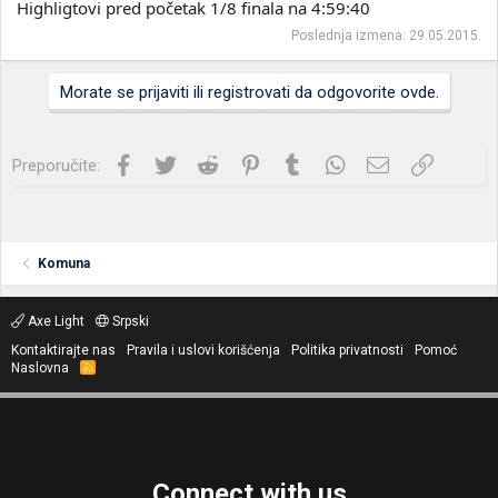
Highligtovi pred početak 1/8 finala na 4:59:40
Poslednja izmena:
29.05.2015.
Morate se prijaviti ili registrovati da odgovorite ovde.
Facebook
Twitter
Reddit
Pinterest
Tumblr
WhatsApp
Imejl
Link
Preporučite:
Komuna
Axe Light
Srpski
Kontaktirajte nas
Pravila i uslovi korišćenja
Politika privatnosti
Pomoć
Naslovna
R
S
S
Connect with us