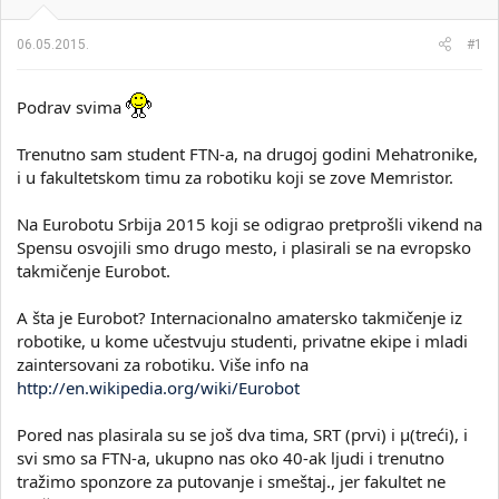
i
o
k
k
06.05.2015.
#1
t
r
e
e
m
t
Podrav svima
e
a
n
Trenutno sam student FTN-a, na drugoj godini Mehatronike,
j
a
i u fakultetskom timu za robotiku koji se zove Memristor.
Na Eurobotu Srbija 2015 koji se odigrao pretprošli vikend na
Spensu osvojili smo drugo mesto, i plasirali se na evropsko
takmičenje Eurobot.
A šta je Eurobot? Internacionalno amatersko takmičenje iz
robotike, u kome učestvuju studenti, privatne ekipe i mladi
zaintersovani za robotiku. Više info na
http://en.wikipedia.org/wiki/Eurobot
Pored nas plasirala su se još dva tima, SRT (prvi) i μ(treći), i
svi smo sa FTN-a, ukupno nas oko 40-ak ljudi i trenutno
tražimo sponzore za putovanje i smeštaj., jer fakultet ne