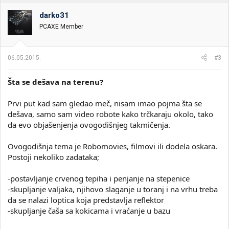
darko31
PCAXE Member
06.05.2015.
#3
Šta se dešava na terenu?
Prvi put kad sam gledao meč, nisam imao pojma šta se
dešava, samo sam video robote kako trčkaraju okolo, tako
da evo objašenjenja ovogodišnjeg takmičenja.
Ovogodišnja tema je Robomovies, filmovi ili dodela oskara.
Postoji nekoliko zadataka;
-postavljanje crvenog tepiha i penjanje na stepenice
-skupljanje valjaka, njihovo slaganje u toranj i na vrhu treba
da se nalazi loptica koja predstavlja reflektor
-skupljanje čaša sa kokicama i vraćanje u bazu