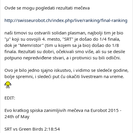
Ovde se mogu pogledati rezultati mečeva
http://swisseurobot.ch/index.php/live/ranking/final-ranking
naši timovi su ostvarili solidan plasman, najbolji tim je bio
"µ" koji su osvojili 4. mesto, "SRT" je došao do 1/4 finala,
dok je "Memristor" (tim u kojem sa ja bio) došao do 1/8
finala. Rezultati su dobri, očekivali smo više, ali su se desile
potpuno nepredviđene stvari, a i protivnici su bili odlični.
Ovo je bilo jedno sjajno iskustvo, i vidimo se sledeće godine,
bolje spremni, i sledeći put ću okačiti livestream na vreme.
EDIT:
Evo kratkog spiska zanimljivih mečeva na Eurobot 2015 -
24th of May
SRT vs Green Birds 2:18:54