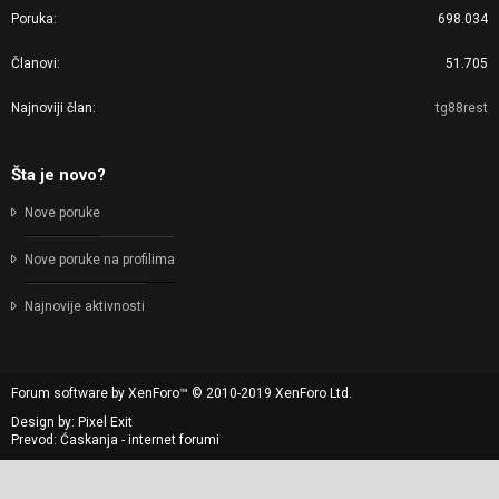
Poruka
698.034
Članovi
51.705
Najnoviji član
tg88rest
Šta je novo?
Nove poruke
Nove poruke na profilima
Najnovije aktivnosti
Forum software by XenForo™
© 2010-2019 XenForo Ltd.
Design by:
Pixel Exit
Prevod: Ćaskanja - internet forumi