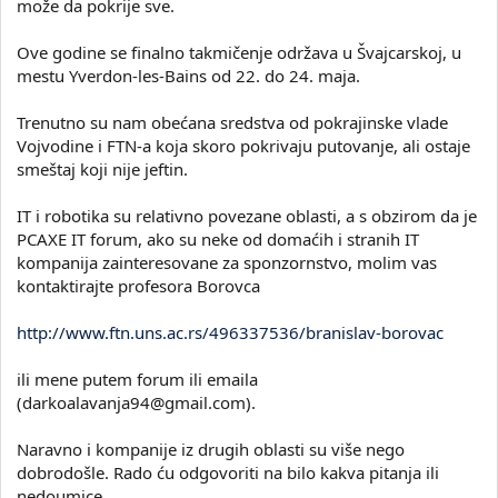
može da pokrije sve.
Ove godine se finalno takmičenje održava u Švajcarskoj, u
mestu Yverdon-les-Bains od 22. do 24. maja.
Trenutno su nam obećana sredstva od pokrajinske vlade
Vojvodine i FTN-a koja skoro pokrivaju putovanje, ali ostaje
smeštaj koji nije jeftin.
IT i robotika su relativno povezane oblasti, a s obzirom da je
PCAXE IT forum, ako su neke od domaćih i stranih IT
kompanija zainteresovane za sponzornstvo, molim vas
kontaktirajte profesora Borovca
http://www.ftn.uns.ac.rs/496337536/branislav-borovac
ili mene putem forum ili emaila
(
darkoalavanja94@gmail.com
).
Naravno i kompanije iz drugih oblasti su više nego
dobrodošle. Rado ću odgovoriti na bilo kakva pitanja ili
nedoumice.