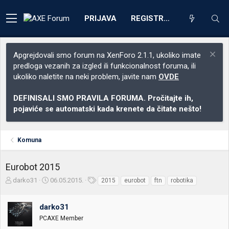
PRIJAVA
REGISTRACIJA
Apgrejdovali smo forum na XenForo 2.1.1, ukoliko imate
predloga vezanih za izgled ili funkcionalnost foruma, ili
ukoliko naletite na neki problem, javite nam
OVDE
DEFINISALI SMO PRAVILA FORUMA. Pročitajte ih,
pojaviće se automatski kada krenete da čitate nešto!
Komuna
Eurobot 2015
Z
D
O
darko31
06.05.2015.
2015
eurobot
ftn
robotika
a
a
z
č
t
n
darko31
e
u
a
t
m
k
PCAXE Member
n
p
e