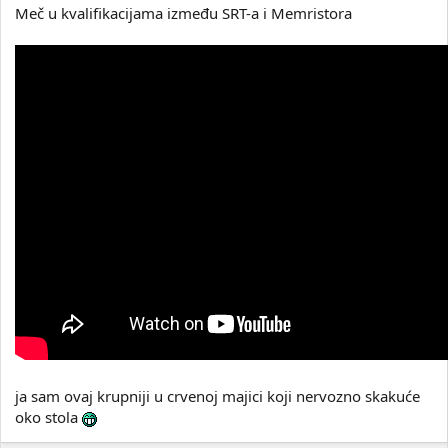
Meč u kvalifikacijama između SRT-a i Memristora
ja sam ovaj krupniji u crvenoj majici koji nervozno skakuće
oko stola