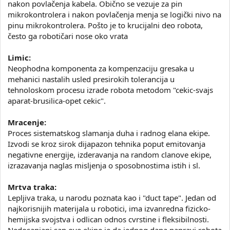
nakon povlačenja kabela. Obično se vezuje za pin
mikrokontrolera i nakon povlačenja menja se logički nivo na
pinu mikrokontrolera. Pošto je to krucijalni deo robota,
često ga robotičari nose oko vrata
Limic:
Neophodna komponenta za kompenzaciju gresaka u
mehanici nastalih usled presirokih tolerancija u
tehnoloskom procesu izrade robota metodom "cekic-svajs
aparat-brusilica-opet cekic".
Mracenje:
Proces sistematskog slamanja duha i radnog elana ekipe.
Izvodi se kroz sirok dijapazon tehnika poput emitovanja
negativne energije, izderavanja na random clanove ekipe,
izrazavanja naglas misljenja o sposobnostima istih i sl.
Mrtva traka:
Lepljiva traka, u narodu poznata kao i "duct tape". Jedan od
najkorisnijih materijala u robotici, ima izvanredna fizicko-
hemijska svojstva i odlican odnos cvrstine i fleksibilnosti.