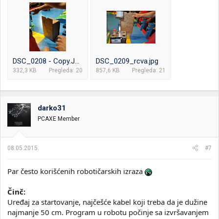
DSC_0208 - Copy.JPG
DSC_0209_rcva.jpg
332,3 KB
Pregleda: 20
857,6 KB
Pregleda: 21
darko31
PCAXE Member
08.05.2015.
#7
Par često korišćenih robotičarskih izraza
Činč:
Uređaj za startovanje, najčešće kabel koji treba da je dužine
najmanje 50 cm. Program u robotu počinje sa izvršavanjem