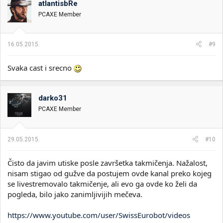
atlantisbRe
PCAXE Member
16.05.2015.
#9
Svaka cast i srecno
darko31
PCAXE Member
29.05.2015.
#10
Čisto da javim utiske posle završetka takmičenja. Nažalost,
nisam stigao od gužve da postujem ovde kanal preko kojeg
se livestremovalo takmičenje, ali evo ga ovde ko želi da
pogleda, bilo jako zanimljivijih mečeva.
https://www.youtube.com/user/SwissEurobot/videos