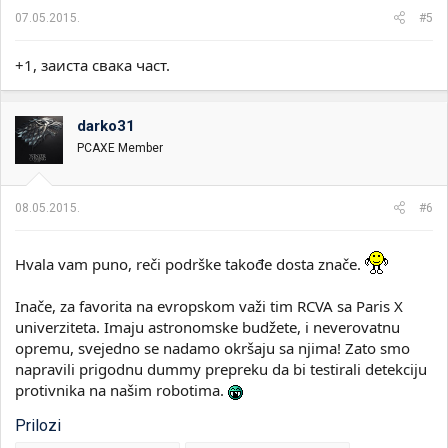
07.05.2015.
#5
+1, заиста свака част.
darko31
PCAXE Member
08.05.2015.
#6
Hvala vam puno, reči podrške takođe dosta znače.
Inače, za favorita na evropskom važi tim RCVA sa Paris X
univerziteta. Imaju astronomske budžete, i neverovatnu
opremu, svejedno se nadamo okršaju sa njima! Zato smo
napravili prigodnu dummy prepreku da bi testirali detekciju
protivnika na našim robotima.
Prilozi