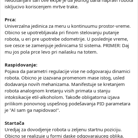
Nedosanjani san ove ekipe je da jednog dana napravi robota
iskljucivo koriscenjem mrtve trake.
Prca:
Univerzalna jedinica za meru u kontinuumu prostor-vreme.
Obicno se upotrebljavala pri finom stelovanju putanje
robota, u eri pre upotrebe odometrije. U poslednje vreme,
sve cesce se zamenjuje jedinicama SI sistema. PRIMER: Daj
mu jos pola prce levo pri nailasku na totem.
Raspidovanje:
Pojava da parametri regulacije vise ne odgovaraju dinamici
robota. Obicno je izazvana promenom mase istog, usled
dodavanja novih mehanizama. Manifestuje se kretanjem
robota analognom kretanju visih primata u stanju
intoksikacije etil-alkoholom. Takođe obligatorna izjava
prilikom ponovnog uspešnog podešavanja PID parametara
je "Al sam ga napidovao!".
Startača
Uredjaj za dovodjenje robota u zeljenu startnu poziciju.
Obicno se realizuje u formi daske odgovarajuceg oblika.