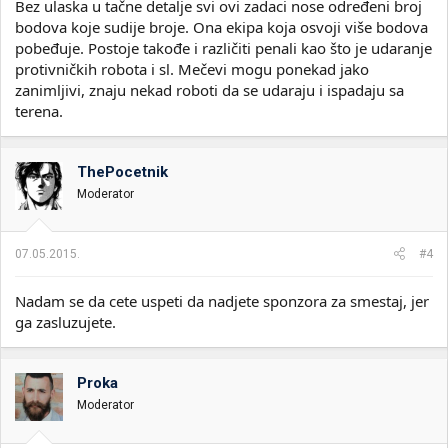
Bez ulaska u tačne detalje svi ovi zadaci nose određeni broj
bodova koje sudije broje. Ona ekipa koja osvoji više bodova
pobeđuje. Postoje takođe i različiti penali kao što je udaranje
protivničkih robota i sl. Mečevi mogu ponekad jako
zanimljivi, znaju nekad roboti da se udaraju i ispadaju sa
terena.
ThePocetnik
Moderator
07.05.2015.
#4
Nadam se da cete uspeti da nadjete sponzora za smestaj, jer
ga zasluzujete.
Proka
Moderator