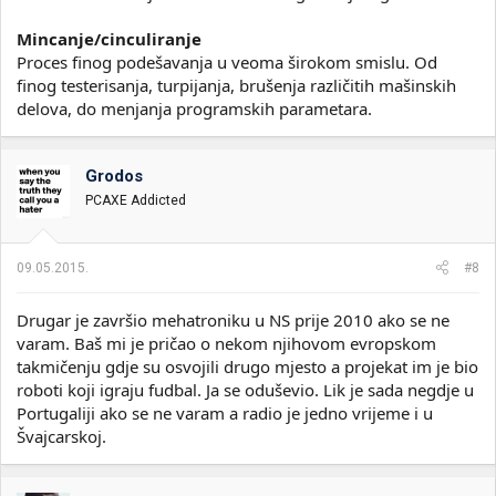
Mincanje/cinculiranje
Proces finog podešavanja u veoma širokom smislu. Od
finog testerisanja, turpijanja, brušenja različitih mašinskih
delova, do menjanja programskih parametara.
Grodos
PCAXE Addicted
09.05.2015.
#8
Drugar je završio mehatroniku u NS prije 2010 ako se ne
varam. Baš mi je pričao o nekom njihovom evropskom
takmičenju gdje su osvojili drugo mjesto a projekat im je bio
roboti koji igraju fudbal. Ja se oduševio. Lik je sada negdje u
Portugaliji ako se ne varam a radio je jedno vrijeme i u
Švajcarskoj.