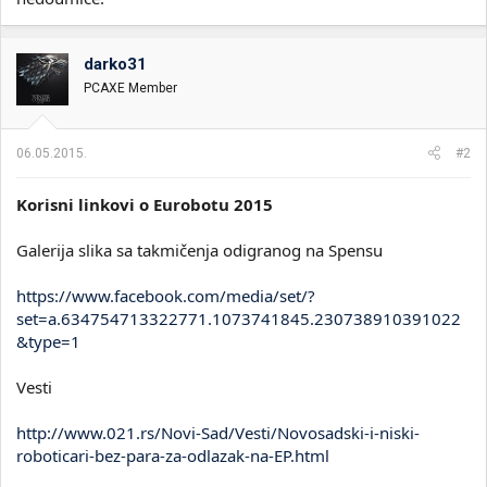
darko31
PCAXE Member
06.05.2015.
#2
Korisni linkovi o Eurobotu 2015
Galerija slika sa takmičenja odigranog na Spensu
https://www.facebook.com/media/set/?
set=a.634754713322771.1073741845.230738910391022
&type=1
Vesti
http://www.021.rs/Novi-Sad/Vesti/Novosadski-i-niski-
roboticari-bez-para-za-odlazak-na-EP.html