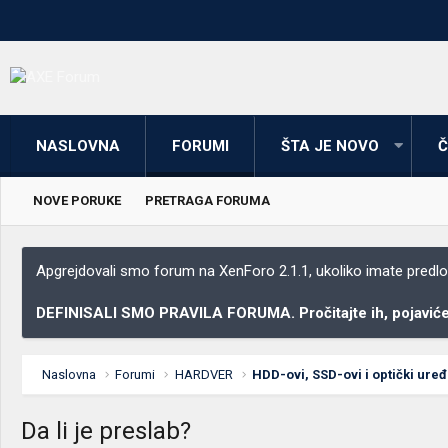
NASLOVNA
FORUMI
ŠTA JE NOVO
Č
NOVE PORUKE
PRETRAGA FORUMA
Apgrejdovali smo forum na XenForo 2.1.1, ukoliko imate predloga
DEFINISALI SMO PRAVILA FORUMA. Pročitajte ih, pojaviće 
Naslovna
Forumi
HARDVER
HDD-ovi, SSD-ovi i optički uređ
Da li je preslab?