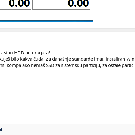
i stari HDD od drugara?
uješ bilo kakva čuda. Za današnje standarde imati instaliran Wi
i kompa ako nemaš SSD za sistemsku particiju, za ostale partic
li