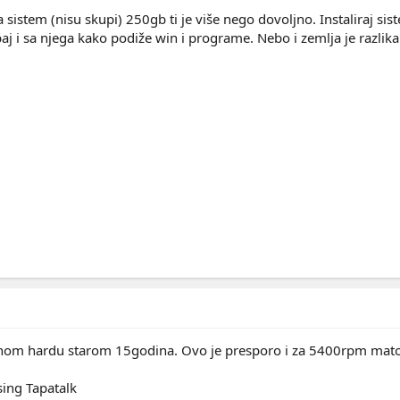
istem (nisu skupi) 250gb ti je više nego dovoljno. Instaliraj siste
 i sa njega kako podiže win i programe. Nebo i zemlja je razlika 
nom hardu starom 15godina. Ovo je presporo i za 5400rpm mato
ing Tapatalk