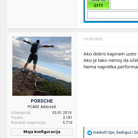
19.09.2023.
Ako dobro kapiram uzeo s
Ako je tako nemoj da oček
Nema napretka performans
PORSCHE
PCAXE Addicted
Učlanjen(a)
03.01.2019.
Poruka
3.181
Rezultat reagovanja
5.710
Moja konfiguracija
R
marko012po
,
Gadoguz
i
Da
e