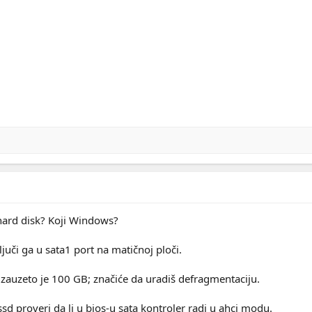
 hard disk? Koji Windows?
ljuči ga u sata1 port na matičnoj ploči.
zauzeto je 100 GB; značiće da uradiš defragmentaciju.
d proveri da li u bios-u sata kontroler radi u ahci modu.