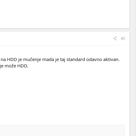
#2
n na HDD je mučenje mada je taj standard odavno aktivan.
ije može HDD.