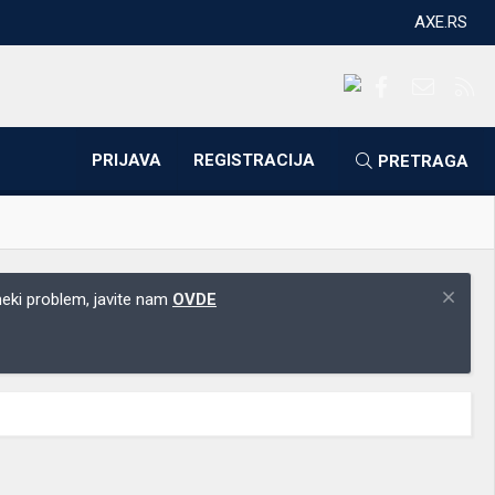
AXE.RS
Facebook
Kontakti
RS
PRIJAVA
REGISTRACIJA
PRETRAGA
 neki problem, javite nam
OVDE