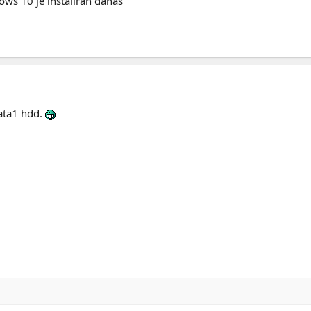
ws 10 je instaliran danas
ata1 hdd.