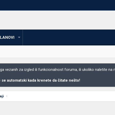
LANOVI
 vezanih za izgled ili funkcionalnost foruma, ili ukoliko naletite na
se automatski kada krenete da čitate nešto!
aji