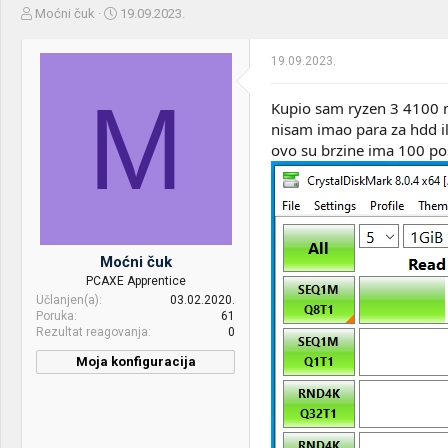
Z
D
Moćni čuk
19.09.2023.
a
a
č
t
19.09.2023.
e
u
t
m
M
n
p
Kupio sam ryzen 3 4100 
i
o
nisam imao para za hdd il
k
k
ovo su brzine ima 100 pos
t
r
e
e
m
t
e
a
n
j
Moćni čuk
a
PCAXE Apprentice
Učlanjen(a)
03.02.2020.
Poruka
61
Rezultat reagovanja
0
Moja konfiguracija