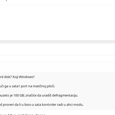
hard disk? Koji Windows?
uči ga u sata1 port na matičnoj ploči.
uzeto je 100 GB; značiće da uradiš defragmentaciju.
proveri da li u bios-u sata kontroler radi u ahci modu.