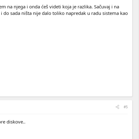
m na njega i onda ćeš videti koja je razlika. Sačuvaj i na
i do sada ništa nije dalo toliko napredak u radu sistema kao
#5
re diskove..