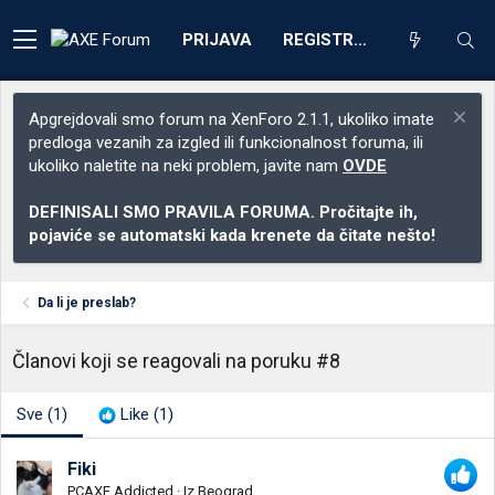
PRIJAVA
REGISTRACIJA
Apgrejdovali smo forum na XenForo 2.1.1, ukoliko imate
predloga vezanih za izgled ili funkcionalnost foruma, ili
ukoliko naletite na neki problem, javite nam
OVDE
DEFINISALI SMO PRAVILA FORUMA. Pročitajte ih,
pojaviće se automatski kada krenete da čitate nešto!
Da li je preslab?
Članovi koji se reagovali na poruku #8
Sve
(1)
Like
(1)
Fiki
PCAXE Addicted
·
Iz
Beograd