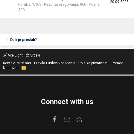
20.09.2023.
Poruka
1.169
Rezultat reagovanja
960
Poena
300
Da li je preslab?
Axe Light
Srpski
Kontaktirajte nas
Pravila i uslovi korišćenja
Politika privatnosti
Pomoć
Naslovna
R
S
S
Connect with us
Facebook
Kontaktirajte nas
RSS