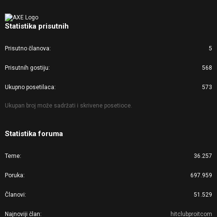
Statistika prisutnih
Prisutno članova
5
Prisutnih gostiju
568
Ukupno posetilaca
573
Ukupan broj može sadržati i skrivene posetioce.
Statistika foruma
Teme
36.257
Poruka
697.959
Članovi
51.529
Najnoviji član
hitclubproitcom