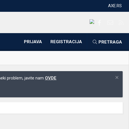
AXE.RS
Facebook
Kontakti
RS
PRIJAVA
REGISTRACIJA
PRETRAGA
 neki problem, javite nam
OVDE