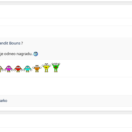
andit Bouns
?
je odneo nagradu.
darko