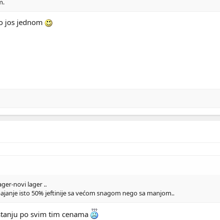
m.
lo jos jednom
ager-novi lager ..
pajanje isto 50% jeftinije sa većom snagom nego sa manjom..
 stanju po svim tim cenama