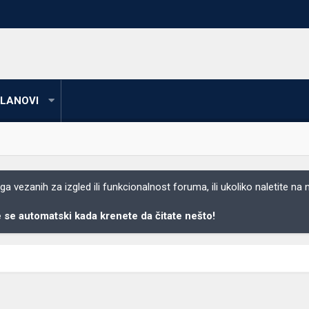
LANOVI
 vezanih za izgled ili funkcionalnost foruma, ili ukoliko naletite na
se automatski kada krenete da čitate nešto!