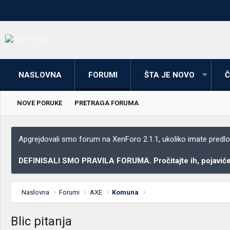
NASLOVNA
FORUMI
ŠTA JE NOVO
Č
NOVE PORUKE
PRETRAGA FORUMA
Apgrejdovali smo forum na XenForo 2.1.1, ukoliko imate predloga
DEFINISALI SMO PRAVILA FORUMA. Pročitajte ih, pojaviće 
Naslovna
Forumi
AXE
Komuna
Blic pitanja