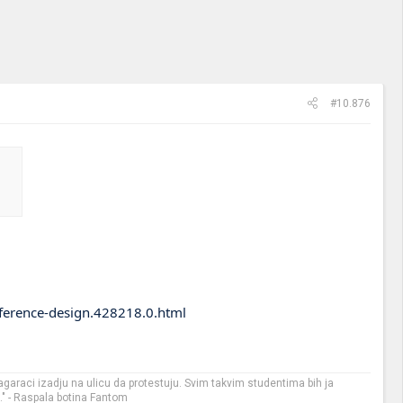
#10.876
ference-design.428218.0.html
garaci izadju na ulicu da protestuju. Svim takvim studentima bih ja
x." - Raspala botina Fantom