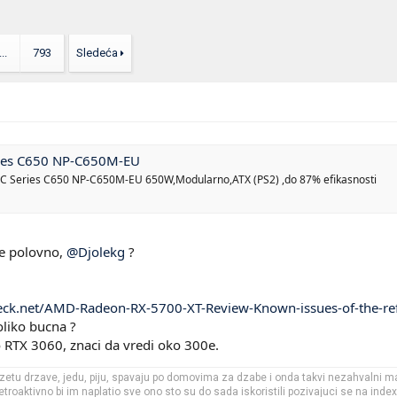
...
793
Sledeća
ries C650 NP-C650M-EU
 C Series C650 NP-C650M-EU 650W,Modularno,ATX (PS2) ,do 87% efikasnosti
je polovno,
@Djolekg
?
ck.net/AMD-Radeon-RX-5700-XT-Review-Known-issues-of-the-re
toliko bucna ?
RTX 3060, znaci da vredi oko 300e.
dzetu drzave, jedu, piju, spavaju po domovima za dzabe i onda takvi nezahvalni ma
troaktivno bi im naplatio sve ono sto su do sada iskoristili pozivajuci se na inde