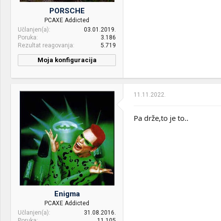
HDD:
Kingston SNVS 1TB M.2 +
PORSCHE
Samsung 860 EVO 500GB
PCAXE Addicted
SSD + Western Digital Red
Učlanjen(a)
03.01.2019.
3TB
Poruka
3.186
Rezultat reagovanja
5.719
Sound:
Logitech X-230, Realtek
integrated
Moja konfiguracija
PC / Laptop
Asus X503S
Case:
Cooler Master HAF 912 Plus
Name:
PSU:
Seasonic PRIME Ultra GOLD
11.11.2022.
CPU & cooler:
Intel Core i5-12600K -
1000W
Cooler Master MasterLiquid
ML360 RGB
Pa drže,to je to..
Optical drives:
LG BH10LS30 BD-RE & LG
DH16ABSH DVD-RW
Motherboard:
ASUS PRIME Z790-A Wifi
Mice &
Logitech Value & A4Tech X-
RAM:
G.Skill 32GB 2x16 Trident
keyboard:
748K
Z5 DDR5 5600MHz CL36
KIT
Internet:
SBB cable
VGA & cooler:
MSI RTX 4070 Ti SUPRIM X
OS & Browser:
Windows 10
12G
Enigma
PCAXE Addicted
Display:
BenQ Mobiuz EX3210R i LG
Učlanjen(a)
31.08.2016.
43UM7600 4K TV
Poruka
11.105