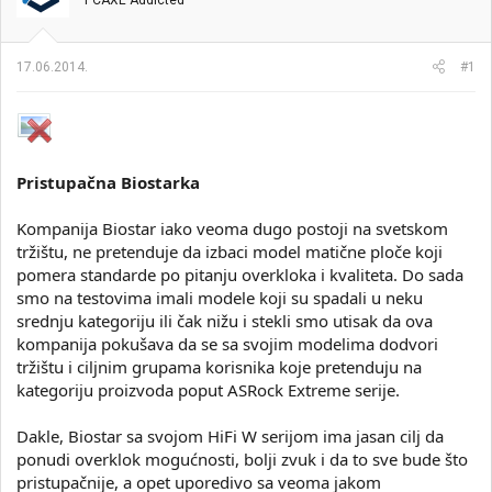
PCAXE Addicted
i
o
k
k
t
r
17.06.2014.
#1
e
e
m
t
e
a
n
j
a
Pristupačna Biostarka
Kompanija Biostar iako veoma dugo postoji na svetskom
tržištu, ne pretenduje da izbaci model matične ploče koji
pomera standarde po pitanju overkloka i kvaliteta. Do sada
smo na testovima imali modele koji su spadali u neku
srednju kategoriju ili čak nižu i stekli smo utisak da ova
kompanija pokušava da se sa svojim modelima dodvori
tržištu i ciljnim grupama korisnika koje pretenduju na
kategoriju proizvoda poput ASRock Extreme serije.
Dakle, Biostar sa svojom HiFi W serijom ima jasan cilj da
ponudi overklok mogućnosti, bolji zvuk i da to sve bude što
pristupačnije, a opet uporedivo sa veoma jakom