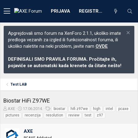
PRIJAVA
REGISTRACIJA
Apgrejdovali smo forum na XenForo 2.1.1, ukoliko imate
predloga vezanih za izgled ili funkcionalnost foruma, ili
ukoliko naletite na neki problem, javite nam
OVDE
DEFINISALI SMO PRAVILA FORUMA. Pročitajte ih,
pojaviće se automatski kada krenete da čitate nešto!
Test LAB
Biostar HiFi Z97WE
Z
D
O
AXE
17.06.2014.
biostar
hifi z97we
high
intel
pcaxe
a
a
z
pictures
recenzija
resolution
review
test
z97
č
t
n
e
u
a
t
m
k
AXE
n
p
e