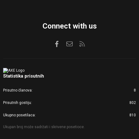
Connect with us
Facebook
Kontaktirajte nas
RSS
Statistika prisutnih
Prisutno članova
8
Prisutnih gostiju
802
Ukupno posetilaca
810
Ukupan broj može sadržati i skrivene posetioce.