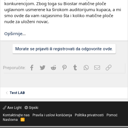
konkurencijom. Zbog toga su Biostar matične ploče
uglavnom usmerene ka širokom auditorijumu kupaca, a mi
smo ovde da vam razjasnimo šta i koliko matične ploče
nude za uloženi novac.
Opširnije
...
Morate se prijaviti ili registrovati da odgovorite ovde.
Facebook
Twitter
Reddit
Pinterest
Tumblr
WhatsApp
Imejl
Link
Preporučite:
Test LAB
Axe Light
Srpski
Kontaktirajte nas
Pravila i uslovi korišćenja
Politika privatnosti
Pomoć
Naslovna
R
S
S