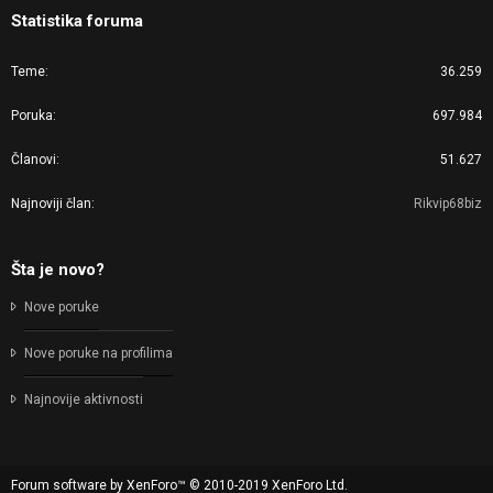
Statistika foruma
Teme
36.259
Poruka
697.984
Članovi
51.627
Najnoviji član
Rikvip68biz
Šta je novo?
Nove poruke
Nove poruke na profilima
Najnovije aktivnosti
Forum software by XenForo™
© 2010-2019 XenForo Ltd.