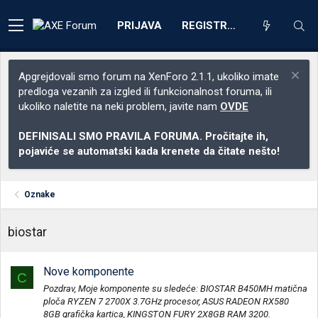
PRIJAVA
REGISTRACIJA
Apgrejdovali smo forum na XenForo 2.1.1, ukoliko imate
predloga vezanih za izgled ili funkcionalnost foruma, ili
ukoliko naletite na neki problem, javite nam
OVDE
DEFINISALI SMO PRAVILA FORUMA. Pročitajte ih,
pojaviće se automatski kada krenete da čitate nešto!
Oznake
biostar
Nove komponente
C
Pozdrav, Moje komponente su sledeće: BIOSTAR B450MH matična
ploča RYZEN 7 2700X 3.7GHz procesor, ASUS RADEON RX580
8GB grafička kartica, KINGSTON FURY 2X8GB RAM 3200.