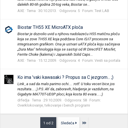
dalekih 80-tih godina 20-tog veka, Biostar se...
AXE
Tema
30.10.2013.
Odgovora: 5
Forum:
Test LAB
Biostar TH55 XE MicroATX ploča
Biostar je dozvolio uvid u njihovu nadolazeću H55 matičnu ploču
koja se zove TH55 XE koja podržava Core i5/i7 procesore sa
integrisanom grafikom. Ona je ustvari uATX ploča koju sačinjava
„Dura Max" tehnologija koja se sastoji od IR DirectFET Mosfet,
Ferrite Choke (kalema) i Japanskih Solid Caps...
AXE
Tema
15.12.2009.
Odgovora: 4
Forum:
Vesti sa portala
Ko ima 'vaki kawasaki ? Propus sa C jezgrom... ;)
Link , a sad da malo parimo ochi.... :rotf: U toku veceri bice jos
rezultata.... ;) P.S. Ah' da, zaboravih, hladjenje je vazduhom, na
Gigabyte MA770T-UD3P ploci, koja kosta 80 evara.... ;)
drfedja
Tema
29.10.2009.
Odgovora: 58
Forum:
Overklokovanje, tvikovanje i bench programi
Poslednja
1 od 2
Sledeća