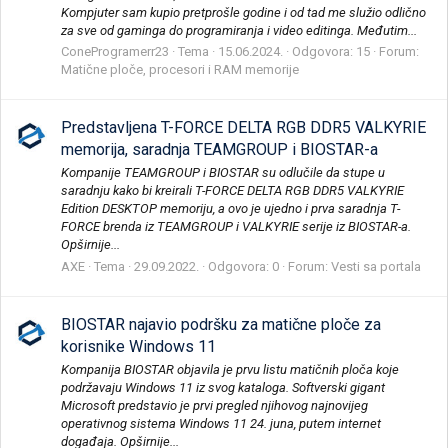
Kompjuter sam kupio pretprošle godine i od tad me služio odlično
za sve od gaminga do programiranja i video editinga. Međutim...
ConeProgramerr23
Tema
15.06.2024.
Odgovora: 15
Forum:
Matične ploče, procesori i RAM memorije
Predstavljena T-FORCE DELTA RGB DDR5 VALKYRIE
memorija, saradnja TEAMGROUP i BIOSTAR-a
Kompanije TEAMGROUP i BIOSTAR su odlučile da stupe u
saradnju kako bi kreirali T-FORCE DELTA RGB DDR5 VALKYRIE
Edition DESKTOP memoriju, a ovo je ujedno i prva saradnja T-
FORCE brenda iz TEAMGROUP i VALKYRIE serije iz BIOSTAR-a.
Opširnije...
AXE
Tema
29.09.2022.
Odgovora: 0
Forum:
Vesti sa portala
BIOSTAR najavio podršku za matične ploče za
korisnike Windows 11
Kompanija BIOSTAR objavila je prvu listu matičnih ploča koje
podržavaju Windows 11 iz svog kataloga. Softverski gigant
Microsoft predstavio je prvi pregled njihovog najnovijeg
operativnog sistema Windows 11 24. juna, putem internet
događaja. Opširnije...