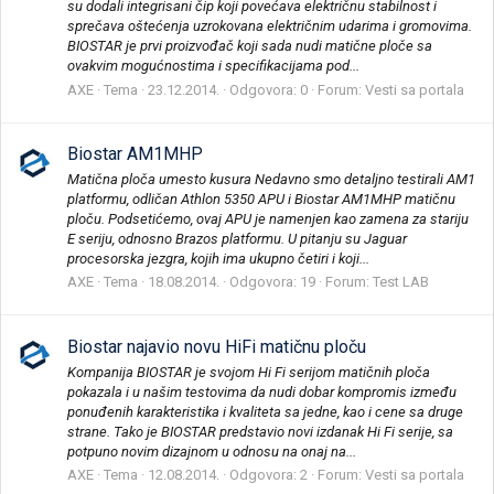
su dodali integrisani čip koji povećava električnu stabilnost i
sprečava oštećenja uzrokovana električnim udarima i gromovima.
BIOSTAR je prvi proizvođač koji sada nudi matične ploče sa
ovakvim mogućnostima i specifikacijama pod...
AXE
Tema
23.12.2014.
Odgovora: 0
Forum:
Vesti sa portala
Biostar AM1MHP
Matična ploča umesto kusura Nedavno smo detaljno testirali AM1
platformu, odličan Athlon 5350 APU i Biostar AM1MHP matičnu
ploču. Podsetićemo, ovaj APU je namenjen kao zamena za stariju
E seriju, odnosno Brazos platformu. U pitanju su Jaguar
procesorska jezgra, kojih ima ukupno četiri i koji...
AXE
Tema
18.08.2014.
Odgovora: 19
Forum:
Test LAB
Biostar najavio novu HiFi matičnu ploču
Kompanija BIOSTAR je svojom Hi Fi serijom matičnih ploča
pokazala i u našim testovima da nudi dobar kompromis između
ponuđenih karakteristika i kvaliteta sa jedne, kao i cene sa druge
strane. Tako je BIOSTAR predstavio novi izdanak Hi Fi serije, sa
potpuno novim dizajnom u odnosu na onaj na...
AXE
Tema
12.08.2014.
Odgovora: 2
Forum:
Vesti sa portala