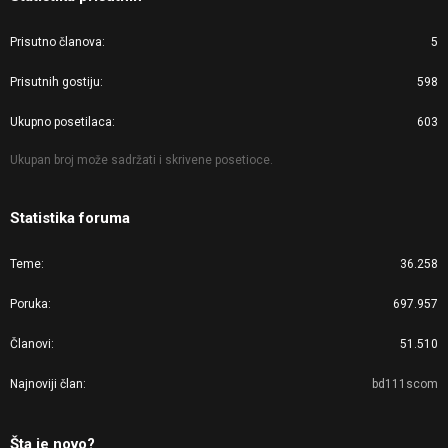
Prisutno članova
5
Prisutnih gostiju
598
Ukupno posetilaca
603
Ukupan broj može sadržati i skrivene posetioce.
Statistika foruma
Teme
36.258
Poruka
697.957
Članovi
51.510
Najnoviji član
bd111scom
Šta je novo?