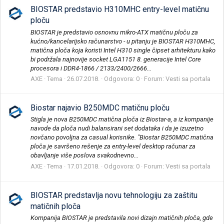
BIOSTAR predstavio H310MHC entry-level matičnu
ploču
BIOSTAR je predstavio osnovnu mikro-ATX matičnu ploču za
kućno/kancelarijsko računarstvo - u pitanju je BIOSTAR H310MHC,
matična ploča koja koristi Intel H310 single čipset arhitekturu kako
bi podržala najnovije socket LGA1151 8. generacije Intel Core
procesora i DDR4-1866 / 2133/2400/2666...
AXE
Tema
26.07.2018.
Odgovora: 0
Forum:
Vesti sa portala
Biostar najavio B250MDC matičnu ploču
Stigla je nova B250MDC matična ploča iz Biostar-a, a iz kompanije
navode da ploča nudi balansirani set dodataka i da je izuzetno
novčano povoljna za casual korisnike. "Biostar B250MDC matična
ploča je savršeno rešenje za entry-level desktop računar za
obavljanje više poslova svakodnevno...
AXE
Tema
17.01.2018.
Odgovora: 0
Forum:
Vesti sa portala
BIOSTAR predstavlja novu tehnologiju za zaštitu
matičnih ploča
Kompanija BIOSTAR je predstavila novi dizajn matičnih ploča, gde