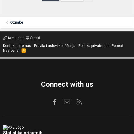
Oznake
Axe Light
Srpski
Kontaktirajte nas
Pravila i uslovi korišćenja
Politika privatnosti
Pomoć
Naslovna
R
S
S
Connect with us
Facebook
Kontaktirajte nas
RSS
Statistika prisutnih