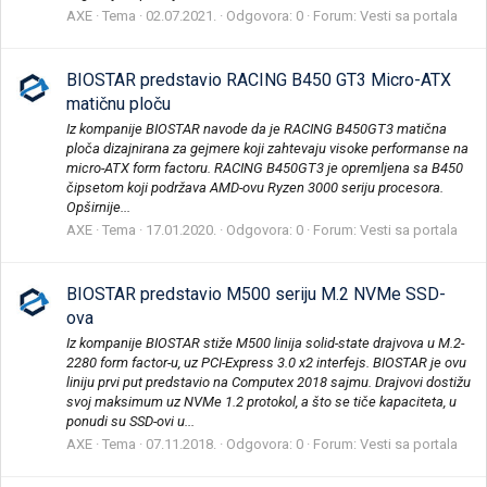
AXE
Tema
02.07.2021.
Odgovora: 0
Forum:
Vesti sa portala
BIOSTAR predstavio RACING B450 GT3 Micro-ATX
matičnu ploču
Iz kompanije BIOSTAR navode da je RACING B450GT3 matična
ploča dizajnirana za gejmere koji zahtevaju visoke performanse na
micro-ATX form factoru. RACING B450GT3 je opremljena sa B450
čipsetom koji podržava AMD-ovu Ryzen 3000 seriju procesora.
Opširnije...
AXE
Tema
17.01.2020.
Odgovora: 0
Forum:
Vesti sa portala
BIOSTAR predstavio M500 seriju M.2 NVMe SSD-
ova
Iz kompanije BIOSTAR stiže M500 linija solid-state drajvova u M.2-
2280 form factor-u, uz PCI-Express 3.0 x2 interfejs. BIOSTAR je ovu
liniju prvi put predstavio na Computex 2018 sajmu. Drajvovi dostižu
svoj maksimum uz NVMe 1.2 protokol, a što se tiče kapaciteta, u
ponudi su SSD-ovi u...
AXE
Tema
07.11.2018.
Odgovora: 0
Forum:
Vesti sa portala