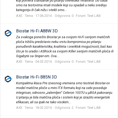
koji pomera standarde po pitanju overkloka i kvaliteta. Do sada
smo na testovima imali modele koji su spadali u neku srednju
kategoriju ili čak nižu i stekli smo...
AXE
Tema
17.06.2014.
Odgovora: 0
Forum:
Test LAB
Biostar Hi-Fi A88W 3D
Za svakoga ponešto Biostar je sa svojom Hi-Fi serijom matičnih
ploča tržištu predstavio neku vrstu kompromisa po pitanju
ponuđenih karakteristika, kvaliteta i overklok mogućnosti, baš kao
što je to uradio i ASRock sa svojom Killer serijom matičnih ploča ili
Gigabyte sa Sniper-om. Ova...
AXE
Tema
04.03.2014.
Odgovora: 0
Forum:
Test LAB
Biostar Hi-Fi B85N 3D
Kompaktna klasa Pre izvesnog vremena smo testirali Biostar-ov
model matične ploče u mini ITX formatu koji na sebi poseduje
integrisan, odnosno „zalemljen“ Celeron 1037U u µBGA pakovanju.
U pitanju je bila matična ploča i sistem koji je izrazito energetski
efikasan, ali sa ipak ne tako visokim...
AXE
Tema
18.02.2014.
Odgovora: 2
Forum:
Test LAB