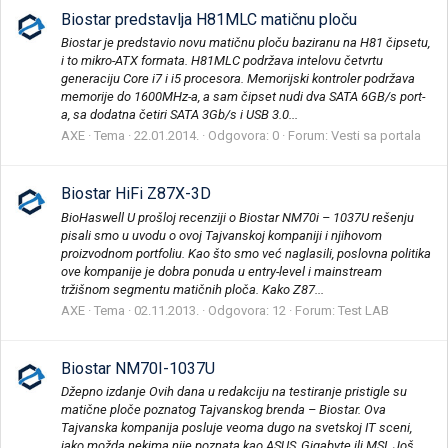
Biostar predstavlja H81MLC matičnu ploču
Biostar je predstavio novu matičnu ploču baziranu na H81 čipsetu,
i to mikro-ATX formata. H81MLC podržava intelovu četvrtu
generaciju Core i7 i i5 procesora. Memorijski kontroler podržava
memorije do 1600MHz-a, a sam čipset nudi dva SATA 6GB/s port-
a, sa dodatna četiri SATA 3Gb/s i USB 3.0...
AXE
Tema
22.01.2014.
Odgovora: 0
Forum:
Vesti sa portala
Biostar HiFi Z87X-3D
BioHaswell U prošloj recenziji o Biostar NM70i – 1037U rešenju
pisali smo u uvodu o ovoj Tajvanskoj kompaniji i njihovom
proizvodnom portfoliu. Kao što smo već naglasili, poslovna politika
ove kompanije je dobra ponuda u entry-level i mainstream
tržišnom segmentu matičnih ploča. Kako Z87...
AXE
Tema
02.11.2013.
Odgovora: 12
Forum:
Test LAB
Biostar NM70I-1037U
Džepno izdanje Ovih dana u redakciju na testiranje pristigle su
matične ploče poznatog Tajvanskog brenda – Biostar. Ova
Tajvanska kompanija posluje veoma dugo na svetskoj IT sceni,
iako možda nekima nije poznata kao ASUS, Gigabyte ili MSI. Još