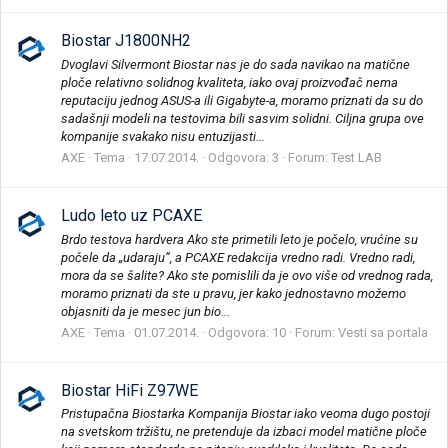
Biostar J1800NH2
Dvoglavi Silvermont Biostar nas je do sada navikao na matične
ploče relativno solidnog kvaliteta, iako ovaj proizvođač nema
reputaciju jednog ASUS-a ili Gigabyte-a, moramo priznati da su do
sadašnji modeli na testovima bili sasvim solidni. Ciljna grupa ove
kompanije svakako nisu entuzijasti...
AXE
Tema
17.07.2014.
Odgovora: 3
Forum:
Test LAB
Ludo leto uz PCAXE
Brdo testova hardvera Ako ste primetili leto je počelo, vrućine su
počele da „udaraju“, a PCAXE redakcija vredno radi. Vredno radi,
mora da se šalite? Ako ste pomislili da je ovo više od vrednog rada,
moramo priznati da ste u pravu, jer kako jednostavno možemo
objasniti da je mesec jun bio...
AXE
Tema
01.07.2014.
Odgovora: 10
Forum:
Vesti sa portala
Biostar HiFi Z97WE
Pristupačna Biostarka Kompanija Biostar iako veoma dugo postoji
na svetskom tržištu, ne pretenduje da izbaci model matične ploče