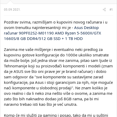
i
o
k
k
05.09.2021.
#1
t
r
e
e
Pozdrav svima, razmišljam o kupovini novog računara i u
m
t
e
a
ovom trenutku najinteresantniji mi je -
Asus Desktop
n
računar 90PF02S2-M01190 AMD Ryzen 5-5600X/GTX
j
1660S/8 GB DDR4/512 GB SSD + 1 TB HDD
a
Zanima me vaše mišljenje i eventualno neki predlog za
kupovinu gotove konfiguracije do 1000e ukoliko smatrate
da može bolje. Još jedna stvar me zanima, pitao sam ljude iz
Tehnomanije koji su proizvođači komponenti i modeli (znam
da je ASUS sve što oni prave jer je brand računar) i dobio
sam odgovor da "sve komponente su sastavljene zarad
konfiguracije, pa Asus i stoji garancijom za njih, nije moguće
naći komponente u slobodnoj prodaji". Ne znam koliko je
ovo realno i da li neko zna nešto više o ovome, a zanima me
zato što bih naknadno dodao još 8GB rama, pa bi mi
naravno trebao isti kao što je već unutra.
Komp će mi služiti za gaming i posao, tako da mi u suštini