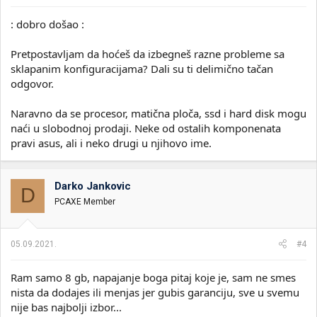
: dobro došao :
Pretpostavljam da hoćeš da izbegneš razne probleme sa
sklapanim konfiguracijama? Dali su ti delimično tačan
odgovor.
Naravno da se procesor, matična ploča, ssd i hard disk mogu
naći u slobodnoj prodaji. Neke od ostalih komponenata
pravi asus, ali i neko drugi u njihovo ime.
Darko Jankovic
D
PCAXE Member
05.09.2021.
#4
Ram samo 8 gb, napajanje boga pitaj koje je, sam ne smes
nista da dodajes ili menjas jer gubis garanciju, sve u svemu
nije bas najbolji izbor...