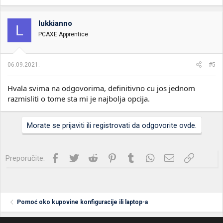
lukkianno
L
PCAXE Apprentice
06.09.2021.
#5
Hvala svima na odgovorima, definitivno cu jos jednom
razmisliti o tome sta mi je najbolja opcija.
Morate se prijaviti ili registrovati da odgovorite ovde.
Facebook
Twitter
Reddit
Pinterest
Tumblr
WhatsApp
Imejl
Link
Preporučite:
Pomoć oko kupovine konfiguracije ili laptop-a