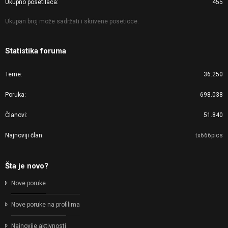
Ukupno posetilaca
455
Ukupan broj može sadržati i skrivene posetioce.
Statistika foruma
Teme
36.250
Poruka
698.038
Članovi
51.840
Najnoviji član
tx666pics
Šta je novo?
Nove poruke
Nove poruke na profilima
Najnovije aktivnosti