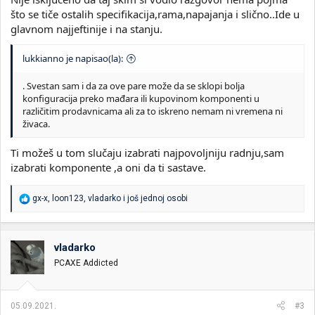
što se tiče ostalih specifikacija,rama,napajanja i slično..Ide u
glavnom najjeftinije i na stanju.
lukkianno je napisao(la):
. Svestan sam i da za ove pare može da se sklopi bolja
konfiguracija preko mađara ili kupovinom komponenti u
različitim prodavnicama ali za to iskreno nemam ni vremena ni
živaca.
Ti možeš u tom slučaju izabrati najpovoljniju radnju,sam
izabrati komponente ,a oni da ti sastave.
R
gx-x
,
loon123
,
vladarko
i još jednoj osobi
e
a
g
o
vladarko
v
PCAXE Addicted
a
n
j
a
05.09.2021.
#3
: