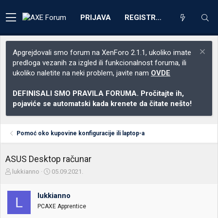
PRIJAVA
REGISTRACIJA
Apgrejdovali smo forum na XenForo 2.1.1, ukoliko imate
predloga vezanih za izgled ili funkcionalnost foruma, ili
ukoliko naletite na neki problem, javite nam
OVDE
DEFINISALI SMO PRAVILA FORUMA. Pročitajte ih,
pojaviće se automatski kada krenete da čitate nešto!
Pomoć oko kupovine konfiguracije ili laptop-a
ASUS Desktop računar
Z
D
lukkianno
05.09.2021.
a
a
č
t
lukkianno
e
u
L
t
m
PCAXE Apprentice
n
p