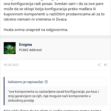
ova konfiguracija radi posao. Svestan sam i da za ove pare
može da se sklopi bolja konfiguracija preko mađara ili
kupovinom komponenti u različitim prodavnicama ali za to
iskreno nemam ni vremena ni živaca.
Hvala svima unapred na odgovorima.
Enigma
PCAXE Addicted
05.09.2021.
#2
lukkianno je napisao(la):
"sve komponente su sastavljene zarad konfiguracije, pa Asus i
stoji garancijom za njih, nije moguće naći komponente u
slobodnoj prodaji
Nije isključeno da taj skim si vodio razgovor nema pojma