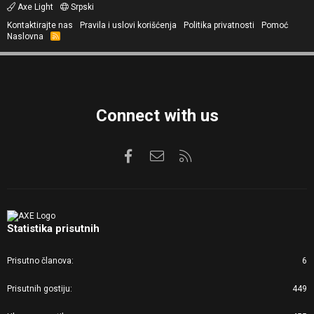
Axe Light
Srpski
Kontaktirajte nas
Pravila i uslovi korišćenja
Politika privatnosti
Pomoć
Naslovna
R
S
S
Connect with us
Facebook
Kontaktirajte nas
RSS
Statistika prisutnih
Prisutno članova
6
Prisutnih gostiju
449