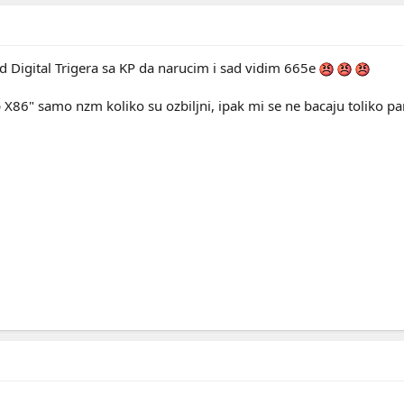
d Digital Trigera sa KP da narucim i sad vidim 665e
 X86" samo nzm koliko su ozbiljni, ipak mi se ne bacaju toliko par