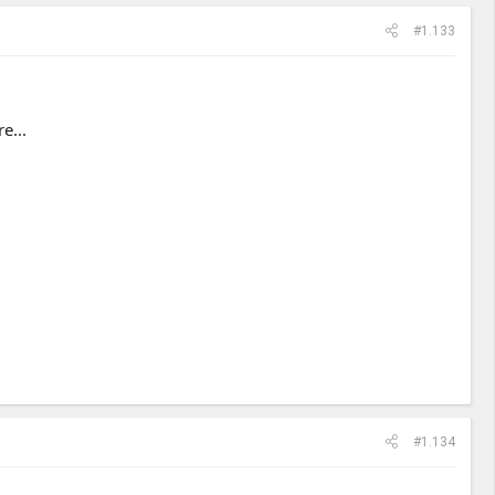
#1.133
e...
#1.134