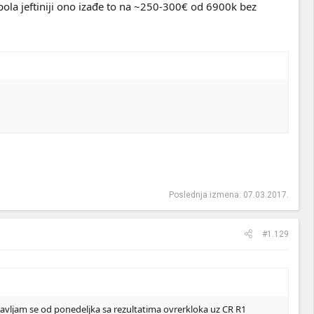
pola jeftiniji ono izađe to na ~250-300€ od 6900k bez
Poslednja izmena:
07.03.2017.
#1.129
javljam se od ponedeljka sa rezultatima ovrerkloka uz CR R1