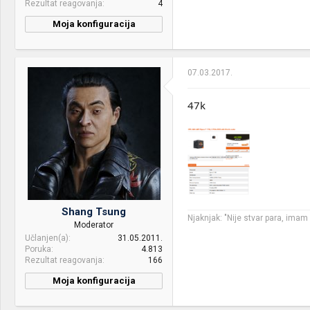
Rezultat reagovanja
4
Case:
RAIDMAX Cobra Z Red
Moja konfiguracija
PSU:
Thermaltake Smart SE SPS-
CPU & cooler:
Intel Core Ultra 5 245K
530M 530W
cooled with BeQuiet! Dark
Rock 5
Optical drives:
Samsung SH-224DB
07.03.2017.
Motherboard:
Gigabyte Z890 Eagle
Mice &
CM Devastator II
47k
keyboard:
RAM:
2x32GB DDR5 Kinston Fury
6000Mhz@CL36
Internet:
10 Mb/s
VGA & cooler:
Gigabyte RTX 4060
OS & Browser:
Arch Linux x64 Inox-
Windforce OC 8GB
Browser
Display:
Dell U2312HM
HDD:
Kingston NV3 2TB + HDDs
Shang Tsung
Njaknjak: "Nije stvar para, ima
Moderator
Sound:
no board
Učlanjen(a)
31.05.2011.
Poruka
4.813
Case:
Cooler Master 690 II Adv.+
Rezultat reagovanja
166
5,25" 4x USB3.0 front panel
Moja konfiguracija
PSU:
BeQuiet! Pure Power 12
PC / Laptop
Zvijer :p
1000W
Name: