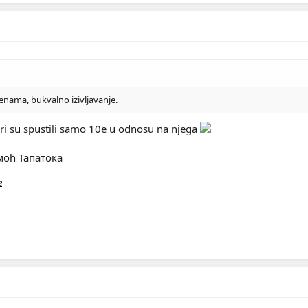
enama, bukvalno izivljavanje.
ari su spustili samo 10e u odnosu na njega
моћ Тапатока
e