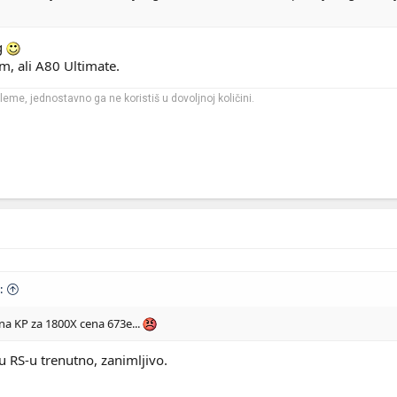
og
m, ali A80 Ultimate.
leme, jednostavno ga ne koristiš u dovoljnoj količini.
:
 na KP za 1800X cena 673e...
 u RS-u trenutno, zanimljivo.