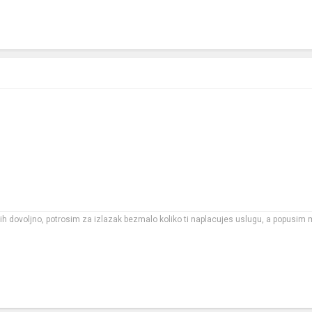
m ih dovoljno, potrosim za izlazak bezmalo koliko ti naplacujes uslugu, a popusim