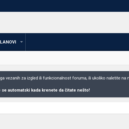
LANOVI
 vezanih za izgled ili funkcionalnost foruma, ili ukoliko naletite na
se automatski kada krenete da čitate nešto!