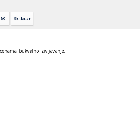
63
Sledeća
cenama, bukvalno izivljavanje.