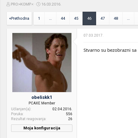
Z
D
PRO>KOMP.<
16.03.2016.
a
a
č
t
Prethodna
1
...
44
45
46
47
48
...
e
u
t
m
n
p
07.03.2017.
i
o
k
k
t
r
Stvarno su bezobrazni sa 
e
e
m
t
e
a
n
j
a
obeliskk1
PCAXE Member
Učlanjen(a)
02.04.2016.
Poruka
556
Rezultat reagovanja
26
Moja konfiguracija
CPU & cooler:
AMD Ryzen 7 1700