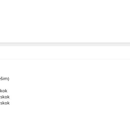
ešim)
skok
 skok
 skok