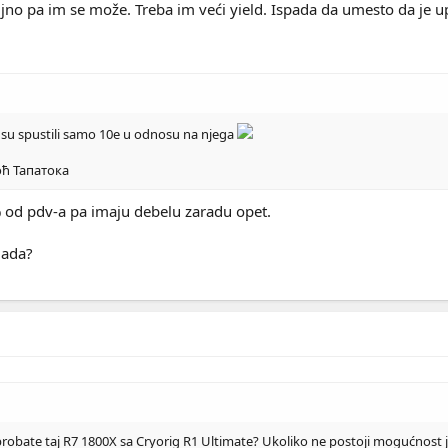
no pa im se može. Treba im veći yield. Ispada da umesto da je u
i su spustili samo 10e u odnosu na njega
оћ Тапатока
 od pdv-a pa imaju debelu zaradu opet.
mada?
isprobate taj R7 1800X sa Cryorig R1 Ultimate? Ukoliko ne postoji mogućnost 