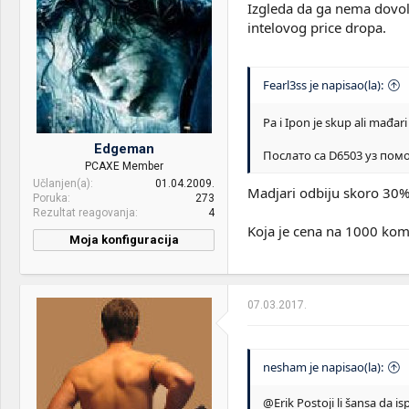
Izgleda da ga nema dovolj
VGA & cooler:
RTX 9090 50GB
intelovog price dropa.
Display:
8k
HDD:
99tb + m2 nvme generation
Fearl3ss je napisao(la):
10
Pa i Ipon je skup ali mađar
Case:
Samo RGB
Edgeman
Послато са D6503 уз пом
PSU:
10000w gold 99% +
PCAXE Member
Učlanjen(a)
01.04.2009.
Internet:
lelekom
Madjari odbiju skoro 30%
Poruka
273
Rezultat reagovanja
4
Koja je cena na 1000 ko
Moja konfiguracija
CPU & cooler:
Intel Core Ultra 5 245K
cooled with BeQuiet! Dark
Rock 5
07.03.2017.
Motherboard:
Gigabyte Z890 Eagle
RAM:
2x32GB DDR5 Kinston Fury
nesham je napisao(la):
6000Mhz@CL36
@Erik Postoji li šansa da 
VGA & cooler:
Gigabyte RTX 4060