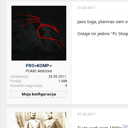
Optical drives:
LG GH24NSC0 - off
07.03.2017.
CPU & cooler:
Intel i7 9700K@5GHz ft.
EKWB H2O
Mice &
Logitech K330, M705
Jaoo tuga, planirao sam o
keyboard:
Motherboard:
ASUS ROG Strix Z370-E
Gaming
Internet:
SBB 400/40Mbps
Ostaje mi jedino "Pc Shop
RAM:
Corsair Dominator Platinum
OS & Browser:
Win 11 Pro,
32GB 3000MHz
Other:
QNAP TS-251, 2x4GB RAM,
VGA & cooler:
ASUS RX 5700 XT Strix OC
2x4TB WD Red
Display:
LG 32GK850G (VA 165Hz) +
PRO>KOMP.<
AOC Q3279VWFD8 (IPS
PCAXE Addicted
75Hz)
Učlanjen(a)
26.05.2011.
Poruka
1.088
HDD:
SSD Samsung 970 EVO
Rezultat reagovanja
9
500GB + WD 4TB EFAX
Moja konfiguracija
Sound:
ASUS Essence STU + Rotel
CPU & cooler:
AMD Ryzen 7 3700X
RA-05/JBL L16
@4.3GHz - Freezer II -
Decade/SVS PB1000 +
360mm - ARCTIC
Sennheiser HD515
07.03.2017.
Motherboard:
ASUS Crosshair VI HERO
Case:
Lian Li 011 Dynamic (black)
Ti jos uvek oces 1800x