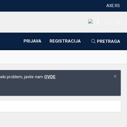
AXE.RS
Facebook
Kontakti
RS
PRIJAVA
REGISTRACIJA
PRETRAGA
 neki problem, javite nam
OVDE