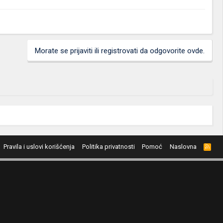
Morate se prijaviti ili registrovati da odgovorite ovde.
Pravila i uslovi korišćenja
Politika privatnosti
Pomoć
Naslovna
R
S
S