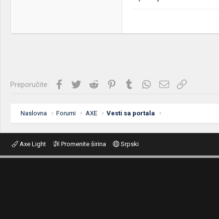
Facebook
Twitter
Reddit
Pinterest
Tumblr
WhatsApp
Imejl
Link
Preporučite:
Naslovna
Forumi
AXE
Vesti sa portala
Axe Light
Promenite širina
Srpski