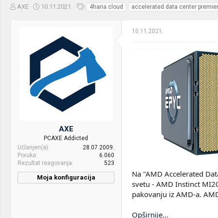
Z
D
O
AXE
10.11.2021.
4hana cloud
accelerated data center premie
a
a
z
č
t
n
10.11.2021.
e
u
a
t
m
k
n
p
e
i
o
k
k
t
r
e
e
m
t
e
a
n
j
AXE
a
PCAXE Addicted
Učlanjen(a)
28.07.2009.
Poruka
6.060
Rezultat reagovanja
523
Na "AMD Accelerated Data
Moja konfiguracija
svetu - AMD Instinct MI
pakovanju iz AMD-a. AMD j
Opširnije...