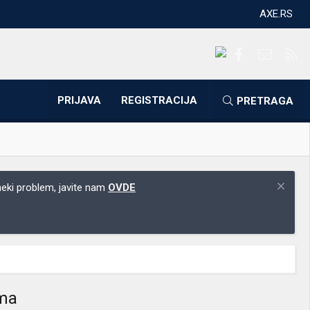
AXE.RS
Facebook
Kontakti
RS
PRIJAVA
REGISTRACIJA
PRETRAGA
 neki problem, javite nam
OVDE
ima