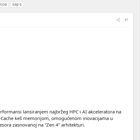
enoa
sap s
#1
rformansi lansiranjem najbržeg HPC i AI akceleratora na
D V-Cache keš memorijom, omogućenom inovacijama u
sora zasnovanoj na “Zen 4” arhitekturi.