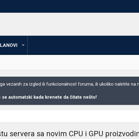
LANOVI
 vezanih za izgled ili funkcionalnost foruma, ili ukoliko naletite na
se automatski kada krenete da čitate nešto!
ištu servera sa novim CPU i GPU proizvod