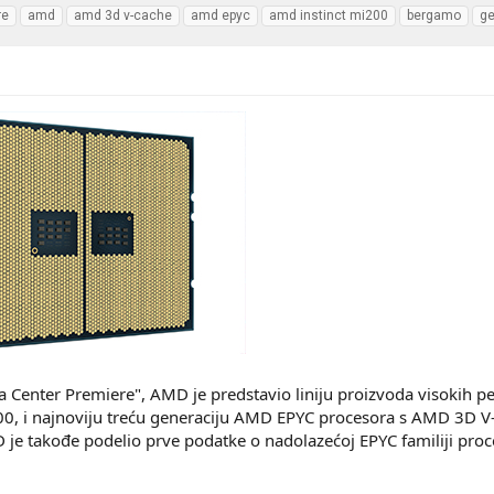
re
amd
amd 3d v-cache
amd epyc
amd instinct mi200
bergamo
g
 Center Premiere", AMD je predstavio liniju proizvoda visokih pe
200, i najnoviju treću generaciju AMD EPYC procesora s AMD 3
e takođe podelio prve podatke o nadolazećoj EPYC familiji proce