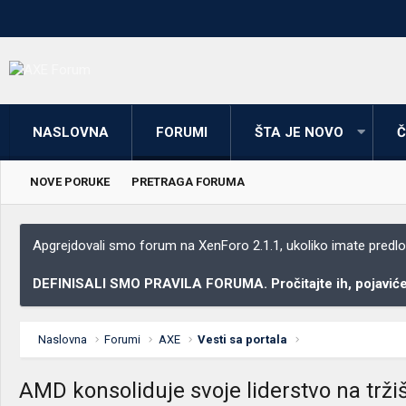
NASLOVNA
FORUMI
ŠTA JE NOVO
Č
NOVE PORUKE
PRETRAGA FORUMA
Apgrejdovali smo forum na XenForo 2.1.1, ukoliko imate predloga
DEFINISALI SMO PRAVILA FORUMA. Pročitajte ih, pojaviće 
Naslovna
Forumi
AXE
Vesti sa portala
AMD konsoliduje svoje liderstvo na trž