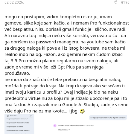
02.02.2026.
#196
:
mogu da pristupim, vidim kompletnu istoriju, imam
gemove, slike koje sam kačio, ali nemam Pro funkcionalnost
već besplatnu. Nisu obrisali gmail funkcije i slično, sve radi.
Ali naravno tog indijca neću više koristiti, verovatno ću i da
ga obrišem iza password managera. na youtube sam kačio
sa drugog naloga klipove ali iz istog browsera. ne treba mi
realno indo nalog. Fazon, ako gemini nekim čudom izbaci
taj 3.5 Pro možda platim regularno na svom nalogu, ali
zadnje vreme mi više leži Gpt Plus pa sam njega
produžavao.
ne mora da znači da će tebe prebaciti na besplatni nalog,
možda ti potraje do kraja. Na kraju krajeva ako se sećam ti
imaš tvoju karticu u profilu? Ovaj indijac je bio na neku
predebitnu virtuelnu za koju mi je stizalo upozorenje pa i to
ima faktor. A i zapazili me u Google Ai Studiju, zadnje vreme
više daju Pro nalozima kvote... i jbg.