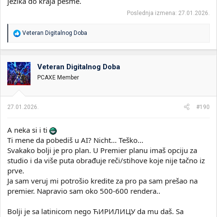
jezika do kraja pesme.
Poslednja izmena:
27.01.2026.
R
Veteran Digitalnog Doba
e
a
g
o
Veteran Digitalnog Doba
v
PCAXE Member
a
n
j
a
27.01.2026.
#190
:
A neka si i ti
Ti mene da pobediš u AI? Nicht... Teško...
Svakako bolji je pro plan. U Premier planu imaš opciju za
studio i da više puta obrađuje reči/stihove koje nije tačno iz
prve.
Ja sam veruj mi potrošio kredite za pro pa sam prešao na
premier. Napravio sam oko 500-600 rendera..
Bolji je sa latinicom nego ЋИРИЛИЦУ da mu daš. Sa