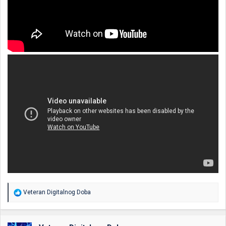
R
Veteran Digitalnog Doba
e
a
g
o