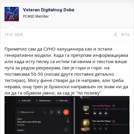
t
m
n
p
Veteran Digitalnog Doba
i
o
k
k
PCAXE Member
t
r
e
e
m
t
19.01.2026.
#176
e
a
n
Приметио сам да СУНО халуцинира као и остали
j
a
генеративни модели. Када га претрпам информацијама
или када исту песму са истим таговима и текстом више
пута за редом рекреирам, све је гори и гори. на
поставкама 50-50 (нисам друге поставке детаљно
тестирао). Могу фине ствари да се направе, али треба
нерава, онај треп је брзински направљен не знам ни да
ли да га објавим јавно, за сад је "по позиву".