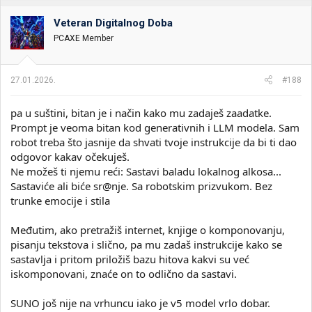
Veteran Digitalnog Doba
PCAXE Member
27.01.2026.
#188
pa u suštini, bitan je i način kako mu zadaješ zaadatke.
Prompt je veoma bitan kod generativnih i LLM modela. Sam
robot treba što jasnije da shvati tvoje instrukcije da bi ti dao
odgovor kakav očekuješ.
Ne možeš ti njemu reći: Sastavi baladu lokalnog alkosa...
Sastaviće ali biće sr@nje. Sa robotskim prizvukom. Bez
trunke emocije i stila
Međutim, ako pretražiš internet, knjige o komponovanju,
pisanju tekstova i slično, pa mu zadaš instrukcije kako se
sastavlja i pritom priložiš bazu hitova kakvi su već
iskomponovani, znaće on to odlično da sastavi.
SUNO još nije na vrhuncu iako je v5 model vrlo dobar.