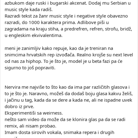
azbukom daje ruski i bugarski akcenat. Dodaj mu Serbian u
music style kada radiš.
Razradi tekst za žanr music style i negative style obavezno
razradi, do 1000 karaktera prima. Adlibove piši u
zagradama na kraju stiha, a predrefren, refren, strofu, bridž,
u engleskim ekvivalentima.
meni je zanimljiv kako repuje, kao da je treniran na
snimcima hrvatskih rep izvođača. Realno krojše su next level
od nas za hiphop. To je što je, model je u beta fazi pa će
sigurno to još popraviti.
Nervira me najviše to što kao da ima par različitih glasova i
to je što je. Naravno, možeš da dodaš boju glasa kakvu želiš,
i jačinu u tag, kada da se dere a kada ne, ali ne ispadne uvek
dobro iz prve.
Eksperimentiši sa weirness.
nešto sam video da može da se klonira glas pa da se radi
remix, ali nisam probao.
Imam dosta sirovih vokala, snimaka repera i drugih