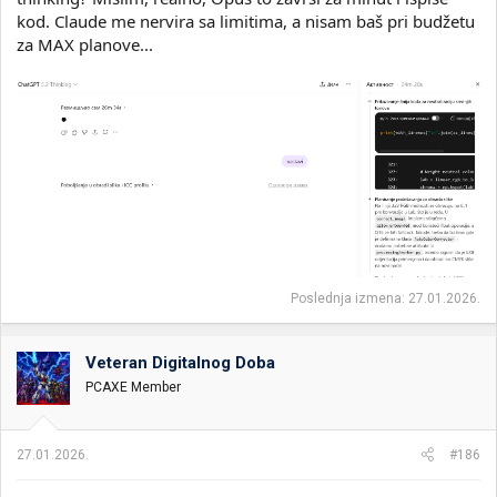
kod. Claude me nervira sa limitima, a nisam baš pri budžetu
za MAX planove...
Poslednja izmena:
27.01.2026.
Veteran Digitalnog Doba
PCAXE Member
27.01.2026.
#186