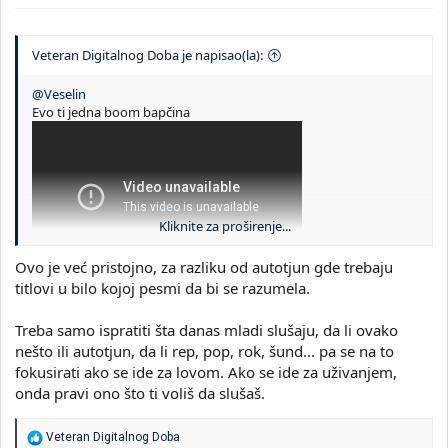
Veteran Digitalnog Doba je napisao(la):
@Veselin
Evo ti jedna boom bapčina
Kliknite za proširenje...
Ovo je već pristojno, za razliku od autotjun gde trebaju
Zanima me mišljenje o kvalitetu?
titlovi u bilo kojoj pesmi da bi se razumela.
Treba samo ispratiti šta danas mladi slušaju, da li ovako
nešto ili autotjun, da li rep, pop, rok, šund... pa se na to
fokusirati ako se ide za lovom. Ako se ide za uživanjem,
onda pravi ono što ti voliš da slušaš.
R
Veteran Digitalnog Doba