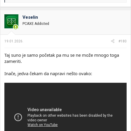
e
a
g
o
Veselin
v
PCAXE Addicted
a
n
j
a
19.01.2026.
#180
:
Taj suno je samo početak pa mu se ne može mnogo toga
zameriti.
Inače, jedva čekam da napravi nešto ovako: