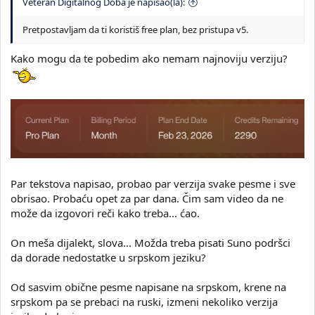
Veteran Digitalnog Doba je napisao(la):
Pretpostavljam da ti koristiš free plan, bez pristupa v5.
Kako mogu da te pobedim ako nemam najnoviju verziju?
Par tekstova napisao, probao par verzija svake pesme i sve
obrisao. Probaću opet za par dana. Čim sam video da ne
može da izgovori reči kako treba... ćao.
On meša dijalekt, slova... Možda treba pisati Suno podršci
da dorade nedostatke u srpskom jeziku?
Od sasvim obične pesme napisane na srpskom, krene na
srpskom pa se prebaci na ruski, izmeni nekoliko verzija