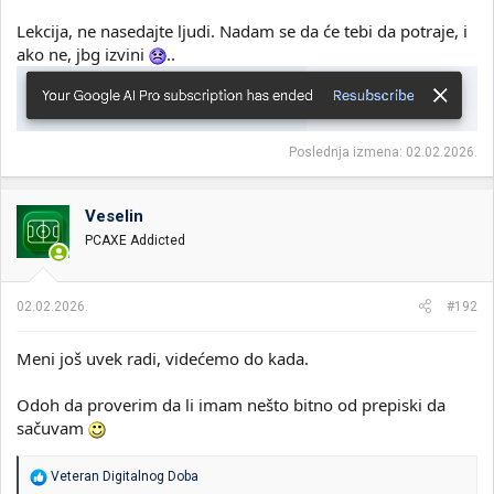
Lekcija, ne nasedajte ljudi. Nadam se da će tebi da potraje, i
ako ne, jbg izvini
..
Poslednja izmena:
02.02.2026.
Veselin
PCAXE Addicted
02.02.2026.
#192
Meni još uvek radi, videćemo do kada.
Odoh da proverim da li imam nešto bitno od prepiski da
sačuvam
R
Veteran Digitalnog Doba
e