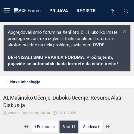
PRIJAVA
REGISTRACIJA
Apgrejdovali smo forum na XenForo 2.1.1, ukoliko imate
predloga vezanih za izgled ili funkcionalnost foruma, ili
ukoliko naletite na neki problem, javite nam
OVDE
DEFINISALI SMO PRAVILA FORUMA. Pročitajte ih,
pojaviće se automatski kada krenete da čitate nešto!
Nove tehnologije
AI, Mašinsko Učenje, Duboko Učenje: Resursi, Alati i
Diskusija
Z
D
Veteran Digitalnog Doba
26.03.2025.
a
a
č
t
Prvo
Poslednja
Prethodna
8 od 11
Sledeća
e
u