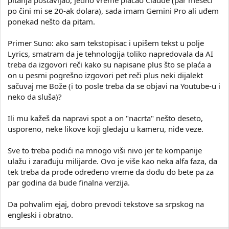
po čini mi se 20-ak dolara), sada imam Gemini Pro ali uđem
ponekad nešto da pitam.
Primer Suno: ako sam tekstopisac i upišem tekst u polje
Lyrics, smatram da je tehnologija toliko napredovala da AI
treba da izgovori reči kako su napisane plus što se plaća a
on u pesmi pogrešno izgovori pet reči plus neki dijalekt
sačuvaj me Bože (i to posle treba da se objavi na Youtube-u i
neko da sluša)?
Ili mu kažeš da napravi spot a on "nacrta" nešto deseto,
usporeno, neke likove koji gledaju u kameru, niđe veze.
Sve to treba podići na mnogo viši nivo jer te kompanije
ulažu i zarađuju milijarde. Ovo je više kao neka alfa faza, da
tek treba da prođe određeno vreme da dođu do bete pa za
par godina da bude finalna verzija.
Da pohvalim ejaj, dobro prevodi tekstove sa srpskog na
engleski i obratno.