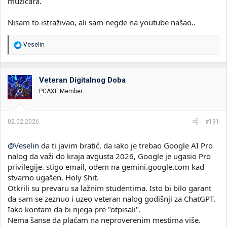
muzičara.
Nisam to istraživao, ali sam negde na youtube našao..
R
Veselin
e
a
g
o
Veteran Digitalnog Doba
v
PCAXE Member
a
n
j
a
02.02.2026.
#191
:
@Veselin
da ti javim bratić, da iako je trebao Google AI Pro
nalog da važi do kraja avgusta 2026, Google je ugasio Pro
privilegije. stigo email, odem na gemini.google.com kad
stvarno ugašen. Holy Shit.
Otkrili su prevaru sa lažnim studentima. Isto bi bilo garant
da sam se zeznuo i uzeo veteran nalog godišnji za ChatGPT.
Iako kontam da bi njega pre "otpisali".
Nema šanse da plaćam na neproverenim mestima više.