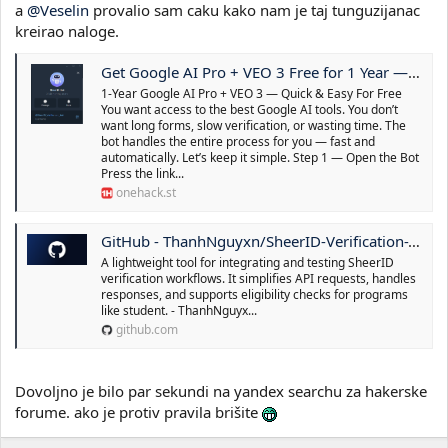
a
@Veselin
provalio sam caku kako nam je taj tunguzijanac
kreirao naloge.
Get Google AI Pro + VEO 3 Free for 1 Year — No Student ID Needed
1-Year Google AI Pro + VEO 3 — Quick & Easy For Free
You want access to the best Google AI tools. You don’t
want long forms, slow verification, or wasting time. The
bot handles the entire process for you — fast and
automatically. Let’s keep it simple. Step 1 — Open the Bot
Press the link...
onehack.st
GitHub - ThanhNguyxn/SheerID-Verification-Tool: A lightweight tool for integrating and testing SheerID verification workflows. It simplifies API requests, handles responses, and supports eligibility checks for programs like student.
A lightweight tool for integrating and testing SheerID
verification workflows. It simplifies API requests, handles
responses, and supports eligibility checks for programs
like student. - ThanhNguyx...
github.com
Dovoljno je bilo par sekundi na yandex searchu za hakerske
forume. ako je protiv pravila brišite