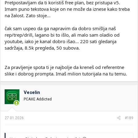
Pretpostavljam da ti koristiš free plan, bez pristupa v5.
Imam puno tekstova koje on ne može da iznese kako treba
na žalost. Zato stoje...
čak sam uspeo da ga napravim da dobro smišlja naš
rep/trep/drill, lagano bi to išlo, ali malo sam oladio od
youtube, iako je kanal dobro išao... 220 sati gledanja
sadržaja, 8.5k pregleda, 50 subova.
Za pravljenje spota ti je najbolje da kreneš od referentne
slike i dobrog prompta. Imaš milion tutorijala na tu temu.
Veselin
PCAXE Addicted
27.01.2026.
#189