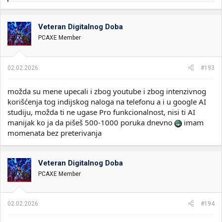
a
g
o
Veteran Digitalnog Doba
v
PCAXE Member
a
n
j
a
02.02.2026.
#193
:
možda su mene upecali i zbog youtube i zbog intenzivnog
korišćenja tog indijskog naloga na telefonu a i u google AI
studiju, možda ti ne ugase Pro funkcionalnost, nisi ti AI
manijak ko ja da pišeš 500-1000 poruka dnevno
imam
momenata bez preterivanja
Veteran Digitalnog Doba
PCAXE Member
02.02.2026.
#194