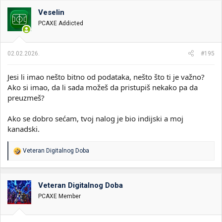
Veselin
PCAXE Addicted
02.02.2026.
#195
Jesi li imao nešto bitno od podataka, nešto što ti je važno?
Ako si imao, da li sada možeš da pristupiš nekako pa da
preuzmeš?
Ako se dobro sećam, tvoj nalog je bio indijski a moj
kanadski.
R
Veteran Digitalnog Doba
e
a
g
o
Veteran Digitalnog Doba
v
PCAXE Member
a
n
j
a