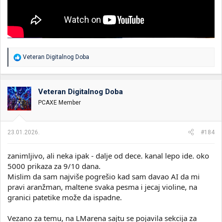
R
Veteran Digitalnog Doba
e
a
g
o
Veteran Digitalnog Doba
v
PCAXE Member
a
n
j
a
23.01.2026.
#184
:
zanimljivo, ali neka ipak - dalje od dece. kanal lepo ide. oko
5000 prikaza za 9/10 dana.
Mislim da sam najviše pogrešio kad sam davao AI da mi
pravi aranžman, maltene svaka pesma i jecaj violine, na
granici patetike može da ispadne.
Vezano za temu, na LMarena sajtu se pojavila sekcija za