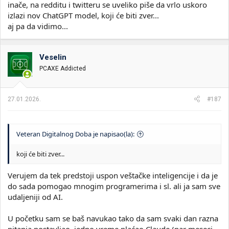
inače, na redditu i twitteru se uveliko piše da vrlo uskoro
izlazi nov ChatGPT model, koji će biti zver...
aj pa da vidimo...
Veselin
PCAXE Addicted
27.01.2026.
#187
Veteran Digitalnog Doba je napisao(la):
koji će biti zver...
Verujem da tek predstoji uspon veštačke inteligencije i da je
do sada pomogao mnogim programerima i sl. ali ja sam sve
udaljeniji od AI.
U početku sam se baš navukao tako da sam svaki dan razna
pitanja postavljao, jedno vreme plaćao Claude (par meseci