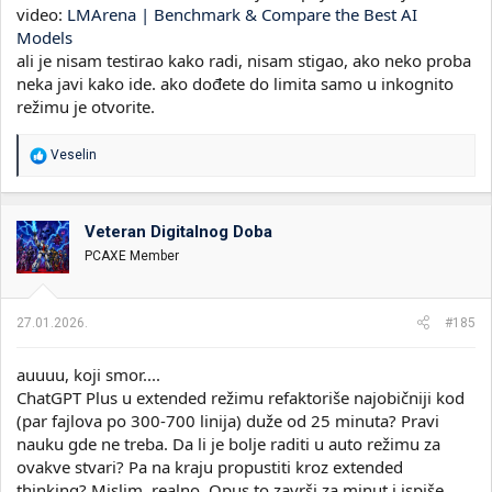
video:
LMArena | Benchmark & Compare the Best AI
Models
ali je nisam testirao kako radi, nisam stigao, ako neko proba
neka javi kako ide. ako dođete do limita samo u inkognito
režimu je otvorite.
R
Veselin
e
a
g
o
Veteran Digitalnog Doba
v
PCAXE Member
a
n
j
a
27.01.2026.
#185
:
auuuu, koji smor....
ChatGPT Plus u extended režimu refaktoriše najobičniji kod
(par fajlova po 300-700 linija) duže od 25 minuta? Pravi
nauku gde ne treba. Da li je bolje raditi u auto režimu za
ovakve stvari? Pa na kraju propustiti kroz extended
thinking? Mislim, realno, Opus to završi za minut i ispiše