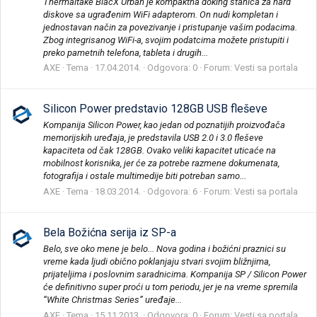
Thermaltake BlacX Urban je kompaktna doking stanica za hard
diskove sa ugrađenim WiFi adapterom. On nudi kompletan i
jednostavan način za povezivanje i pristupanje vašim podacima.
Zbog integrisanog WiFi-a, svojim podatcima možete pristupiti i
preko pametnih telefona, tableta i drugih...
AXE
Tema
17.04.2014.
Odgovora: 0
Forum:
Vesti sa portala
Silicon Power predstavio 128GB USB fleševe
Kompanija Silicon Power, kao jedan od poznatijih proizvođača
memorijskih uređaja, je predstavila USB 2.0 i 3.0 fleševe
kapaciteta od čak 128GB. Ovako veliki kapacitet uticaće na
mobilnost korisnika, jer će za potrebe razmene dokumenata,
fotografija i ostale multimedije biti potreban samo...
AXE
Tema
18.03.2014.
Odgovora: 6
Forum:
Vesti sa portala
Bela Božićna serija iz SP-a
Belo, sve oko mene je belo... Nova godina i božićni praznici su
vreme kada ljudi obično poklanjaju stvari svojim bližnjima,
prijateljima i poslovnim saradnicima. Kompanija SP / Silicon Power
će definitivno super proći u tom periodu, jer je na vreme spremila
“White Christmas Series” uređaje...
AXE
Tema
15.11.2013.
Odgovora: 0
Forum:
Vesti sa portala