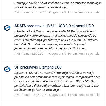
Gaming je savršen odraz Intel-ove i Nvidia-ine izuzetne tehnologije.
Poseduje visoke performanse, desktop...
AXE
Tema
26.06.2014.
Odgovora: 3
Forum:
Vesti sa portala
ADATA predstavio HV611 USB 3.0 eksterni HDD
Iskažite vaš stil živopisnim bojama ADATA Technology, lider u
proizvodnji visoko-performativnih DRAM modula i proizvoda od
NAND Fleš memorija, predstavio je HV611 USB 3.0 2.5” eksterni
hard disk. Sa unikatnim dizajnom, živopisnim bojama, i
jedinstvenim motivima u obliku slagalice, HV611 vam...
AXE
Tema
22.06.2014.
Odgovora: 0
Forum:
Vesti sa portala
SP predstavio Diamond D06
Dijamanti i USB 3.0 su u modi Kompanija SP/Silicon Power je
predstavila novi prenosni hard disk, čiji izgled i dizajn nikoga neće
ostaviti ravnodušnim - Diamond D06. Diamond D06 je USB 3.0
portabilni hard disk sa dijamantskom teksturom, koji je uz to vrlo
malih dimenzija i mase, tako da je...
AXE
Tema
22.06.2014.
Odgovora: 0
Forum:
Vesti sa portala