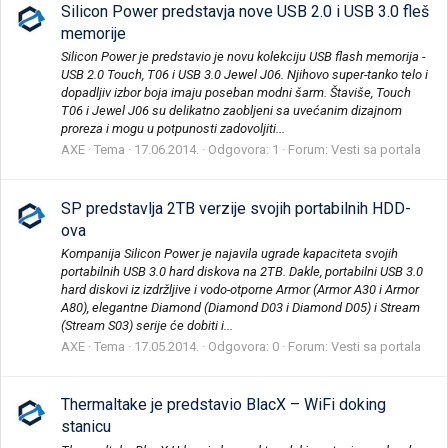
Silicon Power predstavja nove USB 2.0 i USB 3.0 fleš
memorije
Silicon Power je predstavio je novu kolekciju USB flash memorija -
USB 2.0 Touch, T06 i USB 3.0 Jewel J06. Njihovo super-tanko telo i
dopadljiv izbor boja imaju poseban modni šarm. Štaviše, Touch
T06 i Jewel J06 su delikatno zaobljeni sa uvećanim dizajnom
proreza i mogu u potpunosti zadovoljiti...
AXE
Tema
17.06.2014.
Odgovora: 1
Forum:
Vesti sa portala
SP predstavlja 2TB verzije svojih portabilnih HDD-
ova
Kompanija Silicon Power je najavila ugrade kapaciteta svojih
portabilnih USB 3.0 hard diskova na 2TB. Dakle, portabilni USB 3.0
hard diskovi iz izdržljive i vodo-otporne Armor (Armor A30 i Armor
A80), elegantne Diamond (Diamond D03 i Diamond D05) i Stream
(Stream S03) serije će dobiti i...
AXE
Tema
17.05.2014.
Odgovora: 0
Forum:
Vesti sa portala
Thermaltake je predstavio BlacX – WiFi doking
stanicu