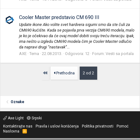
Cooler Master predstavio CM 690 III
Update ikone Ako volite svet hardvera sigurni smo da ste čuli za
CM690 kućište. Kada se pojavila prva verzija CM690 modela, malo
je ko je očekivao da će ovaj model dobiti svoju treću iteraciju. Ipak,
ima nešto u izgledu CM690 modela čim je Cooler Master odlučio
da napravi drugi “nastavak”...
AXE
Tema
22.08.2013.
Odgovora: 12
Forum:
Vesti sa portala
Prvo
Prethodna
2 od 2
Oznake
Axe Light
Srpski
Kontaktirajte nas
Pravila i uslovi korišćenja
Politika privatnosti
Pomoć
Naslovna
R
S
S