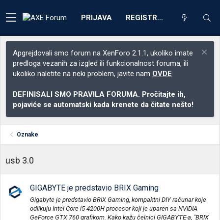
PRIJAVA
REGISTRACIJA
Apgrejdovali smo forum na XenForo 2.1.1, ukoliko imate
predloga vezanih za izgled ili funkcionalnost foruma, ili
ukoliko naletite na neki problem, javite nam
OVDE
DEFINISALI SMO PRAVILA FORUMA. Pročitajte ih,
pojaviće se automatski kada krenete da čitate nešto!
Oznake
usb 3.0
GIGABYTE je predstavio BRIX Gaming
Gigabyte je predstavio BRIX Gaming, kompaktni DIY računar koje
odlikuju Intel Core i5 4200H procesor koji je uparen sa NVIDIA
GeForce GTX 760 grafikom. Kako kažu čelnici GIGABYTE-a, "BRIX