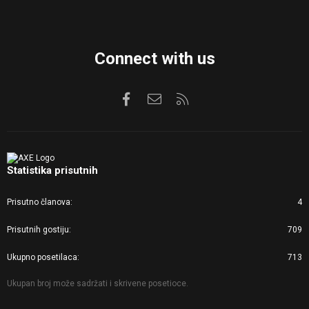
Connect with us
Facebook
Kontaktirajte nas
RSS
Statistika prisutnih
Prisutno članova
4
Prisutnih gostiju
709
Ukupno posetilaca
713
Ukupan broj može sadržati i skrivene posetioce.