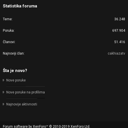
Statistika foruma
Teme
36.248
Poruka
697.904
Članovi
51.416
Najnoviji član
cakhiazatv
Šta je novo?
Nove poruke
Nove poruke na profilima
Najnovije aktivnosti
Forum software by XenForo™
© 2010-2019 XenForo Ltd.