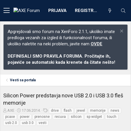
PRIJAVA
REGISTRACIJA
Apgrejdovali smo forum na XenForo 2.1.1, ukoliko imate
predloga vezanih za izgled ili funkcionalnost foruma, ili
ukoliko naletite na neki problem, javite nam
OVDE
DEFINISALI SMO PRAVILA FORUMA. Pročitajte ih,
pojaviće se automatski kada krenete da čitate nešto!
Vesti sa portala
Silicon Power predstavja nove USB 2.0 i USB 3.0 fleš
memorije
Z
D
O
AXE
17.06.2014.
drive
flash
jewel
memorije
news
a
a
z
pcaxe
power
prenosne
recuva
silicon
sp widget
touch
č
t
n
usb 2.0
usb 3.0
vesti
e
u
a