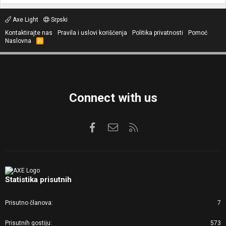
Axe Light
Srpski
Kontaktirajte nas
Pravila i uslovi korišćenja
Politika privatnosti
Pomoć
Naslovna
R
S
S
Connect with us
Facebook
Kontaktirajte nas
RSS
Statistika prisutnih
Prisutno članova
7
Prisutnih gostiju
573