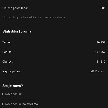
Ukupno posetilaca
580
Ukupan broj može sadržati i skrivene posetioce.
Statistika foruma
Teme
36.258
Poruka
697.957
Članovi
51.510
Najnoviji član
bd111scom
Šta je novo?
Nove poruke
Nove poruke na profilima