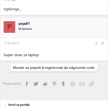
Opširnije
...
peja81
P
Moderator
17.06.2014.
#2
Super stvar za laptop.
Morate se prijaviti ili registrovati da odgovorite ovde.
Facebook
Twitter
Reddit
Pinterest
Tumblr
WhatsApp
Imejl
Link
Preporučite:
Vesti sa portala