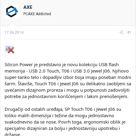
t
m
k
n
p
e
AXE
i
o
PCAXE Addicted
k
k
t
r
e
e
17.06.2014.
#1
m
t
e
a
n
j
a
Silicon Power je predstavio je novu kolekciju USB flash
memorija - USB 2.0 Touch, T06 i USB 3.0 Jewel J06. Njihovo
super-tanko telo i dopadljiv izbor boja imaju poseban modni
šarm. Štaviše, Touch T06 i Jewel J06 su delikatno zaobljeni sa
uvećanim dizajnom proreza i mogu u potpunosti zadovoljiti
potrebe za jednostavnim korišćenjem i lakim prenošenjem.
Drugačiji od ostalih uređaja, SP Touch T06 i Jewel J06 su
toliko malih dimenzija i težine da mogu jednostavno
svakodnevno da se nose. Povrh toga, ergonomski oblik je
specijalno dizajniran za bolju i jednostavniju upotrebu i
držanje.