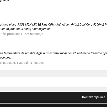
aticna ploca ASUS M2N-MX SE Plus CPU AMD Athlon 64 X2 Dual Core 5200+ 2.7
ler od procesora i onaj aluminijum na...
loče, procesori i RAM memorije
e temperature da prostite digle u ovim "letnjim" danima? Kod mene trenutno gpu 
 je bez...
a, napajanja i vazdušna hlađenja
Kontaktirajte nas