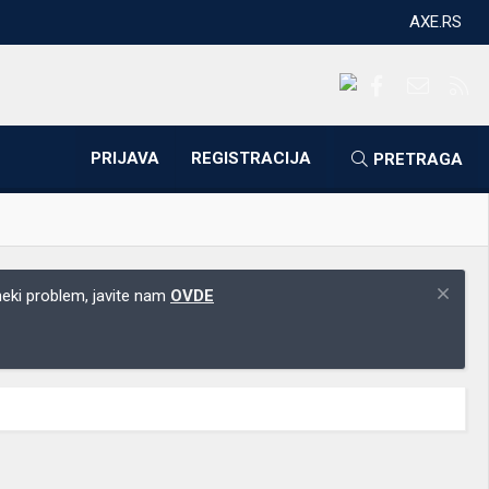
AXE.RS
Facebook
Kontakti
RS
PRIJAVA
REGISTRACIJA
PRETRAGA
 neki problem, javite nam
OVDE