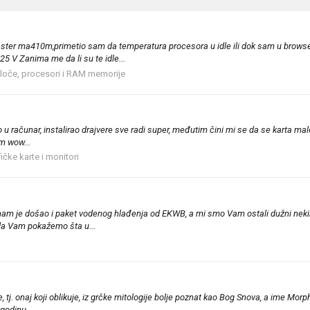
ster ma410m,primetio sam da temperatura procesora u idle ili dok sam u browser
5 V Zanima me da li su te idle...
loče, procesori i RAM memorije
 u računar, instalirao drajvere sve radi super, međutim čini mi se da se karta ma
am wow...
ičke karte i monitori
m je došao i paket vodenog hlađenja od EKWB, a mi smo Vam ostali dužni nekih
 da Vam pokažemo šta u...
e, tj. onaj koji oblikuje, iz grčke mitologije bolje poznat kao Bog Snova, a ime Mor
godinu...