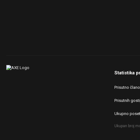
Statistika p
Prisutno član
Prisutnih gosti
Ukupno poset
Ukupan broj mo