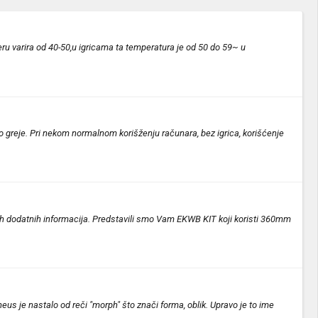
u varira od 40-50,u igricama ta temperatura je od 50 do 59~ u
lo greje. Pri nekom normalnom korišženju računara, bez igrica, korišćenje
 dodatnih informacija. Predstavili smo Vam EKWB KIT koji koristi 360mm
pheus je nastalo od reči "morph" što znači forma, oblik. Upravo je to ime