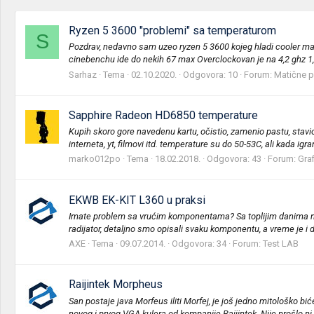
Ryzen 5 3600 "problemi" sa temperaturom
S
Pozdrav, nedavno sam uzeo ryzen 5 3600 kojeg hladi cooler ma
cinebenchu ide do nekih 67 max Overclockovan je na 4,2 ghz 1,2
Sarhaz
Tema
02.10.2020.
Odgovora: 10
Forum:
Matične p
Sapphire Radeon HD6850 temperature
Kupih skoro gore navedenu kartu, očistio, zamenio pastu, stavio
interneta, yt, filmovi itd. temperature su do 50-53C, ali kada igr
marko012po
Tema
18.02.2018.
Odgovora: 43
Forum:
Graf
EKWB EK-KIT L360 u praksi
Imate problem sa vrućim komponentama? Sa toplijim danima na
radijator, detaljno smo opisali svaku komponentu, a vreme je i
AXE
Tema
09.07.2014.
Odgovora: 34
Forum:
Test LAB
Raijintek Morpheus
San postaje java Morfeus iliti Morfej, je još jedno mitološko bić
novog i prvog VGA kulera od kompanije Raijintek. Nije prošlo ni 