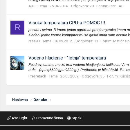
AXE
Tema
25.04.2014.
Odgovora: 20
Forum:
Test LAB
Visoka temperatura CPU-a POMOC !!!
R
pozdrav svima :D imam jedan ogroman problem,ovako imam m
sledeci.jedno vreme kompjuter mi se gasio onda sam ocistio ku
rasa90
Tema
18.09.2012.
Odgovora: 11
Forum:
Matične p
Vodeno hladjenje - "letnja" temperatura
Pozdrav, zanima me ko ima vodeno hladjenje za koliko su Vam s
rade... (cpu q6600 gpu 9800 gt). Prethodno je bila 38/36. P.s. ovo
Presretach
Tema
26.05.2009.
Odgovora: 35
Forum:
Kućišt
Naslovna
Oznake
Axe Light
Promenite širina
Srpski