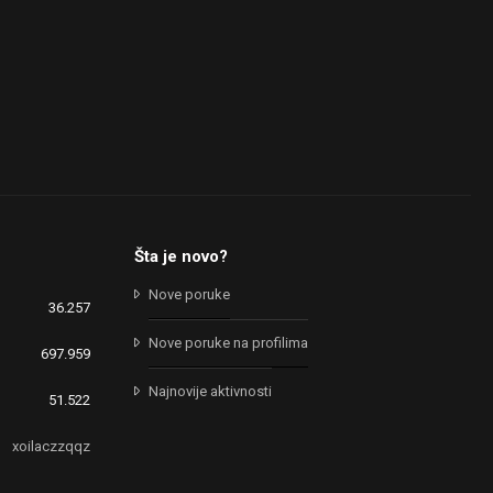
Šta je novo?
Nove poruke
36.257
Nove poruke na profilima
697.959
Najnovije aktivnosti
51.522
xoilaczzqqz