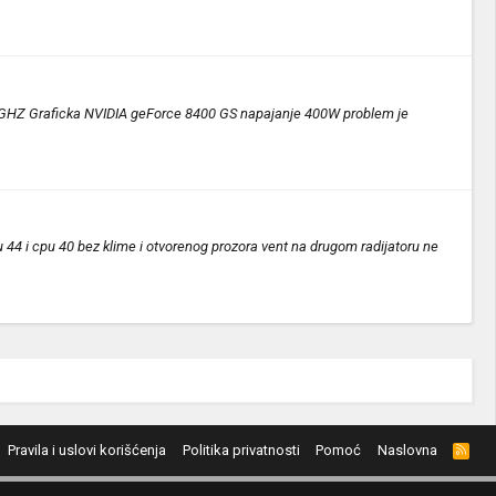
GHZ Graficka NVIDIA geForce 8400 GS napajanje 400W problem je
44 i cpu 40 bez klime i otvorenog prozora vent na drugom radijatoru ne
Pravila i uslovi korišćenja
Politika privatnosti
Pomoć
Naslovna
R
S
S