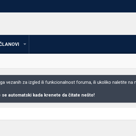
ČLANOVI
 vezanih za izgled ili funkcionalnost foruma, ili ukoliko naletite na
se automatski kada krenete da čitate nešto!