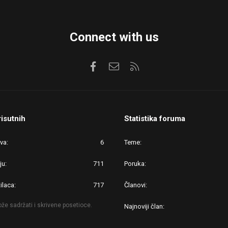
Connect with us
Facebook
Kontaktirajte nas
RSS
risutnih
Statistika foruma
ova
6
Teme
ju
711
Poruka
ilaca
717
Članovi
že sadržati i skrivene posetioce.
Najnoviji član