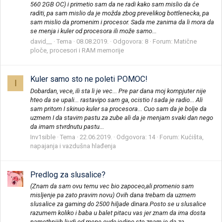
560 2GB OC) i primetio sam da ne radi kako sam mislio da će
raditi, pa sam mislio da je možda zbog prevelikog bottlenecka, pa
sam mislio da promenim i procesor. Sada me zanima da li mora da
se menja i kuler od procesora ili može samo...
david__
Tema
08.08.2019.
Odgovora: 8
Forum:
Matične
ploče, procesori i RAM memorije
Kuler samo sto ne poleti POMOC!
I
Dobardan, vece, ili sta li je vec... Pre par dana moj kompjuter nije
hteo da se upali... rastavipo sam ga, ocistio I sada je radio... Ali
sam pritom I skinuo kuler sa procesora... Cuo sam da je bolje da
uzmem I da stavim pastu za zube ali da je menjam svaki dan nego
da imam stvrdnutu pastu...
Inv1sible
Tema
22.06.2019.
Odgovora: 14
Forum:
Kućišta,
napajanja i vazdušna hlađenja
Predlog za slusalice?
(Znam da sam ovu temu vec bio zapoceo,ali promenio sam
misljenje pa zato pravim novu) Ovih dana trebam da uzmem
slusalice za gaming do 2500 hiljade dinara.Posto se u slusalice
razumem koliko i baba u balet pitacu vas jer znam da ima dosta
pamethnijih ljudi od mene ovde,jedino sto znam je da za...