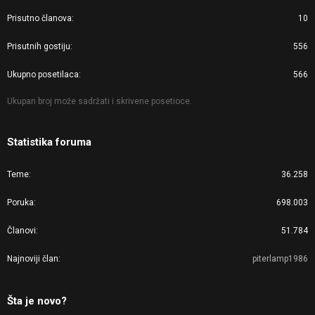
Prisutno članova
10
Prisutnih gostiju
556
Ukupno posetilaca
566
Ukupan broj može sadržati i skrivene posetioce.
Statistika foruma
Teme
36.258
Poruka
698.003
Članovi
51.784
Najnoviji član
piterlamp1986
Šta je novo?