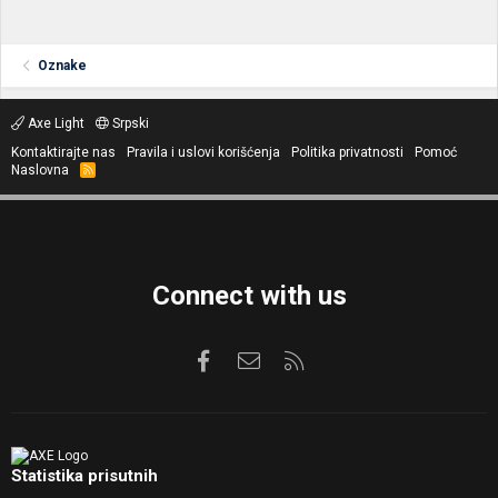
Oznake
Axe Light
Srpski
Kontaktirajte nas
Pravila i uslovi korišćenja
Politika privatnosti
Pomoć
Naslovna
R
S
S
Connect with us
Facebook
Kontaktirajte nas
RSS
Statistika prisutnih