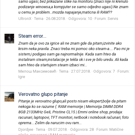
samo ugasi, bez prikazane slike na monitoru (znaci nije ni krenulo
podizanje winowsa,a kompjuter se samo odjedno ugasi).Ne znam
u cemu je problem...mozda napajanje,maticna ili RAM??
UltronX
Tema
26.08.2018.
Odgovora: 10
Forum:
Servis
Steam error....
Znam da je ovo za igrice ali ne znam gde da pitam,izvinite ako
krsim neka pravila. Znaci treba mi pomoc oko steam-a.... Pao mi je
sistem,i podigao sam ga najnormalnije. Kada sam hteo da
instaliram steam,instalacije je tekla ok i sve je bilo uredu. Ali kada
sam hteo da startujem steam izbaci mi...
Милош Максимовић
Tema
27.07.2018.
Odgovora: 7
Forum:
Igre
Verovatno glupo pitanje
Pitanje je verovatno glupo,ali posto nisam ekspert,bolje da pitam
nekoga ko se razume (: RAM memorije | Memorija DIMM DDR4
8GB 2133MHz GeIL Pristine CL15 | Emmi online shop, prodaja:
racunari, laptopovi, TFT monitori, netbook i notebook računari, foto
oprema... Zelim da narucim ovu ram...
Djordjee
Tema
09.07.2018.
Odgovora: 28
Forum:
Matične
ploče, procesori i RAM memorije