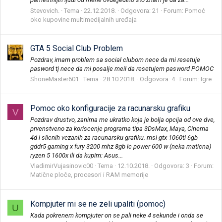
Stevovich.
Tema
22.12.2018.
Odgovora: 21
Forum:
Pomoć
oko kupovine multimedijalnih uređaja
GTA 5 Social Club Problem
Pozdrav, imam problem sa social clubom nece da mi resetuje
pasword tj nece da mi posalje meil da resetujem pasword POMOC
ShoneMaster601
Tema
28.10.2018.
Odgovora: 4
Forum:
Igre
Pomoc oko konfiguracije za racunarsku grafiku
V
Pozdrav drustvo, zanima me ukratko koja je bolja opcija od ove dve,
prvenstveno za koriscenje programa tipa 3DsMax, Maya, Cinema
4d i slicnih vezanih za racunarsku grafiku. msi gtx 1060ti 6gb
gddr5 gaming x fury 3200 mhz 8gb lc power 600 w (neka maticna)
ryzen 5 1600x ili da kupim: Asus...
VladimirVujasinovic00
Tema
12.10.2018.
Odgovora: 3
Forum:
Matične ploče, procesori i RAM memorije
Kompjuter mi se ne zeli upaliti (pomoc)
U
Kada pokrenem kompjuter on se pali neke 4 sekunde i onda se