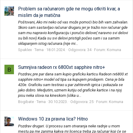
Problem sa računarom gde ne mogu otkriti kvar, a
mislim da je matična
Poštovani, Ako mi neko od vas može pomoći bio bih vam zahvalan.
Skoro sam sastavljao računar drugaru jer je tražio nov računar gde
sam mu napravio konfiguraciju i poručio delove( naravno svi delovi
su bili novi) Kada su svi delovi pristigli počeo sam i sa samim
sklapanjem istog računara.(nije mi...
Spaklex
Tema
18.01.2024.
Odgovora: 34
Forum:
Komuna
Sumnjiva radeon rx 6800xt sapphire nitro+
B
Pozdrav, pre par dana sam kupio graficku karticu Radeon rx6800 xt
sapphire nitro+ model od tipa sa kupujem prodajem. Cena je bila
420e. Graficku sam testirao u par zahtevnih igrica i pokazala se
jako dobro. Medjutim, uzmem kutiju od graficke kartice i na njoj
pisu neka slova na kineskom (slika u...
Bogibate
Tema
30.10.2023.
Odgovora: 25
Forum:
Komuna
Windows 10 za pravna lica? Hitno
Pozdrav drugari. U procesu sam otvaranja neke radnje u mom
mestu pa me zanima kakva mi licenca treba za računar koji će se