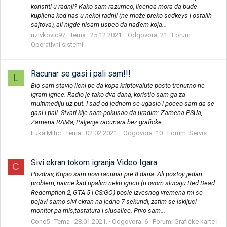
koristiti u radnji? Kako sam razumeo, licenca mora da bude
kupljena kod nas u nekoj radnji (ne može preko scdkeys i ostalih
sajtova), ali nigde nisam uspeo da nađem koja...
uzivkovic97
Tema
25.12.2021.
Odgovora: 21
Forum:
Operativni sistemi
Racunar se gasi i pali sam!!!
L
Bio sam stavio licni pc da kopa kriptovalute posto trenutno ne
igram igrice. Radio je tako dva dana, koristio sam ga za
multimediju uz put. I sad od jednom se ugasio i poceo sam da se
gasi i pali. Stvari kije sam pokusao da uradim: Zamena PSUa,
Zamena RAMa, Paljenje racunara bez graficke...
Luka Mitic
Tema
02.02.2021.
Odgovora: 10
Forum:
Servis
Sivi ekran tokom igranja Video Igara.
C
Pozdrav, Kupio sam novi racunar pre 8 dana. Ali postoji jedan
problem, naime kad upalim neku igricu (u ovom slucaju Red Dead
Redemption 2, GTA 5 i CS:GO) posle izvesnog vremena mi se
pojavi samo sivi ekran na jedno 7 sekundi, zatim se iskljuci
monitor pa mis,tastatura i slusalice. Prvo sam...
Cone5
Tema
28.01.2021.
Odgovora: 6
Forum:
Grafičke karte i