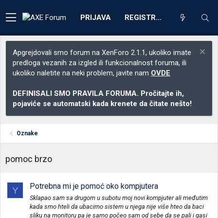
PRIJAVA
REGISTRACIJA
Apgrejdovali smo forum na XenForo 2.1.1, ukoliko imate
predloga vezanih za izgled ili funkcionalnost foruma, ili
ukoliko naletite na neki problem, javite nam
OVDE
DEFINISALI SMO PRAVILA FORUMA. Pročitajte ih,
pojaviće se automatski kada krenete da čitate nešto!
Oznake
pomoc brzo
Potrebna mi je pomoć oko kompjutera
Y
Sklapao sam sa drugom u subotu moj novi kompjuter ali međutim
kada smo hteli da ubacimo sistem u njega nije više hteo da baci
sliku na monitoru pa je samo počeo sam od sebe da se pali i gasi