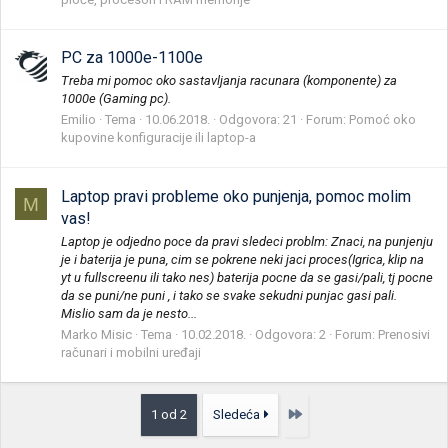
PC za 1000e-1100e
Treba mi pomoc oko sastavljanja racunara (komponente) za
1000e (Gaming pc).
Emilio
Tema
10.06.2018.
Odgovora: 21
Forum:
Pomoć oko
kupovine konfiguracije ili laptop-a
Laptop pravi probleme oko punjenja, pomoc molim
M
vas!
Laptop je odjedno poce da pravi sledeci problm: Znaci, na punjenju
je i baterija je puna, cim se pokrene neki jaci proces(Igrica, klip na
yt u fullscreenu ili tako nes) baterija pocne da se gasi/pali, tj pocne
da se puni/ne puni , i tako se svake sekudni punjac gasi pali.
Mislio sam da je nesto...
Marko Misic
Tema
10.02.2018.
Odgovora: 2
Forum:
Prenosivi
računari i mobilni uređaji
Poslednja
1 od 2
Sledeća