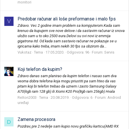
monitori
Predobar računar ali loše preformanse i malo fps
V
Zdravo. Vec 2 godine imam problem sa kompjuterom.Kada sam
krenuo da kupujem sve nove delove i da sastavim računar iz snova
uložio sam u to oko 2500 eura.Delovi su svi novi iz emmija
gigatrona itd. Od kada sam sastavio računar ne pokazuje se u
igricama kako treba, imam nekih 30 fps sa obzirom da...
Vukotaz
Tema
17.05.2020.
Odgovora: 96
Forum:
Servis
Koji telefon da kupim?
Zdravo danas sam planirao da kupim telefon i nasao sam dva
veoma dobra telefona koja mogu priustiti pa sam hteo da vas
pitam koji bi telefon trebao da uznem i zasto Samsung Galaxy
A70(6gb ram 128 gb) ili Xiomi K20 Pro(8gb ram 256gb) Hvala
ReXon2003
Tema
20.08.2019.
Odgovora: 6
Forum:
Android
uređaji
Zamena procesora
D
Pozdrav, pre 2 nedelje sam kupio novu grafičku karticu(AMD RX