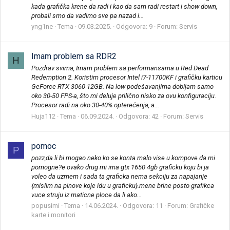
kada grafička krene da radi i kao da sam radi restart i show down,
probali smo da vadimo sve pa nazad i...
yng1ne
Tema
09.03.2025.
Odgovora: 9
Forum:
Servis
Imam problem sa RDR2
H
Pozdrav svima, Imam problem sa performansama u Red Dead
Redemption 2. Koristim procesor Intel i7-11700KF i grafičku karticu
GeForce RTX 3060 12GB. Na low podešavanjima dobijam samo
oko 30-50 FPS-a, što mi deluje prilično nisko za ovu konfiguraciju.
Procesor radi na oko 30-40% opterećenja, a...
Huja112
Tema
06.09.2024.
Odgovora: 42
Forum:
Servis
pomoc
P
pozz,da li bi mogao neko ko se konta malo vise u kompove da mi
pomogne?e ovako drug mi ima gtx 1650 4gb graficku koju bi ja
voleo da uzmem i sada ta graficka nema sekciju za napajanje
{mislim na pinove koje idu u graficku}.mene brine posto grafikca
vuce struju iz maticne ploce da li ako...
popusimi
Tema
14.06.2024.
Odgovora: 11
Forum:
Grafičke
karte i monitori